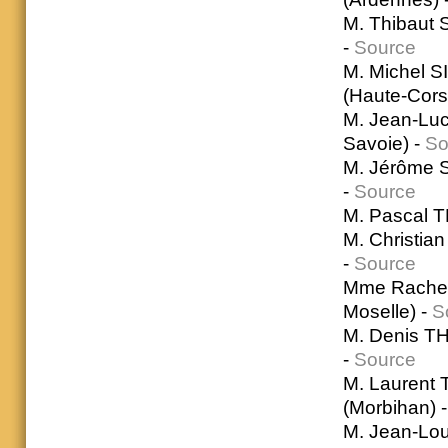
M. Thibaut 
-
Source
M. Michel S
(Haute-Cors
M. Jean-Luc
Savoie) -
So
M. Jérôme S
-
Source
M. Pascal T
M. Christia
-
Source
Mme Rachel 
Moselle) -
S
M. Denis TH
-
Source
M. Laurent 
(Morbihan) 
M. Jean-Lou