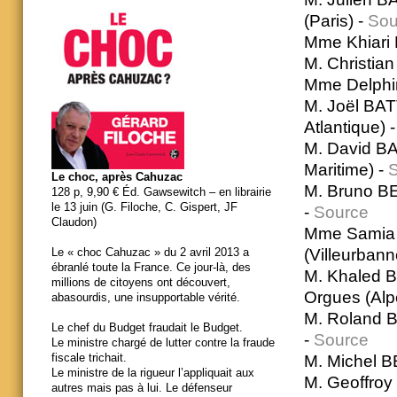
(Paris) -
Sou
Mme Khiari 
M. Christia
Mme Delphin
M. Joël BAT
Atlantique) 
M. David BA
Maritime) -
Le choc, après Cahuzac
M. Bruno BE
128 p, 9,90 € Éd. Gawsewitch – en librairie
le 13 juin (G. Filoche, C. Gispert, JF
-
Source
Claudon)
Mme Samia B
(Villeurbann
Le « choc Cahuzac » du 2 avril 2013 a
ébranlé toute la France. Ce jour-là, des
M. Khaled B
millions de citoyens ont découvert,
Orgues (Alp
abasourdis, une insupportable vérité.
M. Roland B
Le chef du Budget fraudait le Budget.
-
Source
Le ministre chargé de lutter contre la fraude
fiscale trichait.
M. Michel B
Le ministre de la rigueur l’appliquait aux
M. Geoffroy
autres mais pas à lui. Le défenseur