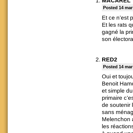
MACAREL
Posted 14 mar
Et ce n’est p
Et les rats q
gagné la pri
son élector
RED2
Posted 14 mar
Oui et toujou
Benoit Hamo
et simple du
primaire c’e
de soutenir 
sans ménage
Melenchon a
les réaction