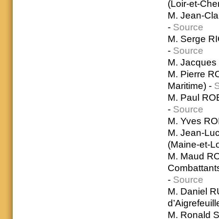
(Loir-et-Che
M. Jean-Cla
-
Source
M. Serge RIG
-
Source
M. Jacques 
M. Pierre R
Maritime) -
M. Paul ROB
-
Source
M. Yves ROM
M. Jean-Luc
(Maine-et-Lo
M. Maud ROY
Combattants
-
Source
M. Daniel R
d’Aigrefeuil
M. Ronald S