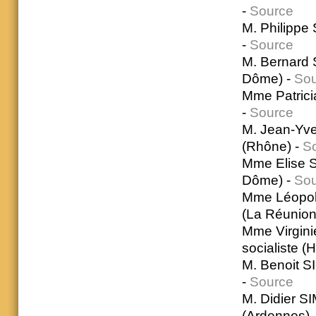
-
Source
M. Philippe
-
Source
M. Bernard 
Dôme) -
Sou
Mme Patrici
-
Source
M. Jean-Yv
(Rhône) -
S
Mme Elise S
Dôme) -
Sou
Mme Léopold
(La Réunion
Mme Virgin
socialiste 
M. Benoit S
-
Source
M. Didier S
(Ardennes) 