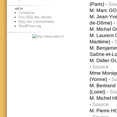
(Paris) -
Sou
MÉTA
M. Marc GOU
Connexion
M. Jean-Yv
Flux
RSS
des articles
RSS
des commentaires
de-Dôme) -
WordPress.org
M. Michel G
M. Laurent 
Maritime) -
M. Benjamin
Saône-et-Loi
M. Didier G
-
Source
Mme Moniqu
(Yonne) -
So
M. Bertran
(Loiret) -
So
M. Michel H
-
Source
M. Pierre H
-
Source