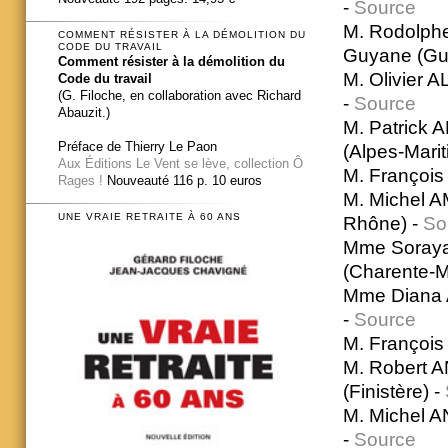
-
Source
M. Rodolph
COMMENT RÉSISTER À LA DÉMOLITION DU
CODE DU TRAVAIL
Guyane (Gu
Comment résister à la démolition du
M. Olivier A
Code du travail
(G. Filoche, en collaboration avec Richard
-
Source
Abauzit.)
M. Patrick 
Préface de Thierry Le Paon
(Alpes-Marit
Aux Éditions Le Vent se lève, collection Ô
M. François 
Rages !
Nouveauté 116 p. 10 euros
M. Michel A
UNE VRAIE RETRAITE À 60 ANS
Rhône) -
So
Mme Soraya
(Charente-M
Mme Diana A
-
Source
M. François 
M. Robert A
(Finistère) -
M. Michel 
-
Source