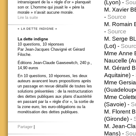
(Lyon) -
Sou
intransigeant de la « règle d’or » planquait
son or. L’homme qui jouait le « père la
M. Xavier B
morale » n’avait aucune morale.
-
Source
Lire la suite
M. Romain B
« LA DETTE INDIGNE »
-
Source
M. Serge BL
La dette indigne
10 questions, 10 réponses
(Lot) -
Sour
Par Jean-Jacques Chavigné et Gérard
Mme Anne B
Filoche.
Naucelle (A
Éditions Jean-Claude Gawsewitch, 240 p.,
M. Gérard B
14,90 euros
Aquitaine) -
En 10 questions, 10 réponses, les deux
auteurs avancent leurs propositions après
Mme Gersia
un passage en revue détaillé de toutes les
(Guadeloup
solutions présentées : de la restructuration
Mme Colette
des dettes publiques aux plans d’austérité
en passant par la « règle d’or », la sortie de
(Savoie) -
S
la zone euro, les euro-obligations ou la
M. Florent B
monétisation des dettes publiques.
(Gironde) -
M. Jean-Cla
Partager
|
Mans) -
Sou