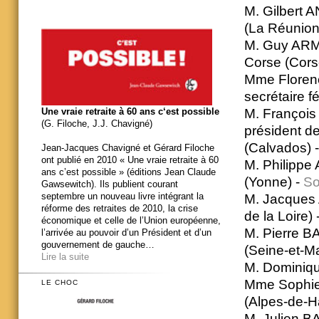
M. Gilbert 
(La Réunion
M. Guy ARMAN
Corse (Cors
Mme Floren
secrétaire f
M. François
Une vraie retraite à 60 ans c‘est possible
(G. Filoche, J.J. Chavigné)
président d
(Calvados) 
Jean-Jacques Chavigné et Gérard Filoche
ont publié en 2010 « Une vraie retraite à 60
M. Philippe
ans c’est possible » (éditions Jean Claude
(Yonne) -
So
Gawsewitch). Ils publient courant
septembre un nouveau livre intégrant la
M. Jacques 
réforme des retraites de 2010, la crise
de la Loire) 
économique et celle de l’Union européenne,
M. Pierre B
l’arrivée au pouvoir d’un Président et d’un
gouvernement de gauche…
(Seine-et-M
Lire la suite
M. Dominiqu
Mme Sophie 
LE CHOC
(Alpes-de-H
M. Julien B