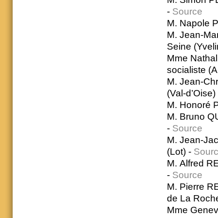
-
Source
M. Napole P
M. Jean-Mar
Seine (Yveli
Mme Nathal
socialiste 
M. Jean-Chr
(Val-d’Oise)
M. Honoré PU
M. Bruno QU
-
Source
M. Jean-Jac
(Lot) -
Sour
M. Alfred R
-
Source
M. Pierre R
de La Roche
Mme Geneviè