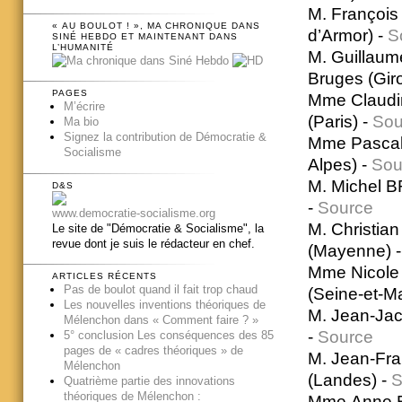
M. François
« AU BOULOT ! », MA CHRONIQUE DANS
d’Armor) -
S
SINÉ HEBDO ET MAINTENANT DANS
L’HUMANITÉ
M. Guillau
Bruges (Gir
PAGES
Mme Claudi
M’écrire
(Paris) -
Sou
Ma bio
Signez la contribution de Démocratie &
Mme Pascale
Socialisme
Alpes) -
Sou
M. Michel BR
D&S
-
Source
www.democratie-socialisme.org
M. Christia
Le site de "Démocratie & Socialisme", la
revue dont je suis le rédacteur en chef.
(Mayenne) 
Mme Nicole 
ARTICLES RÉCENTS
Pas de boulot quand il fait trop chaud
(Seine-et-M
Les nouvelles inventions théoriques de
M. Jean-Jac
Mélenchon dans « Comment faire ? »
-
Source
5° conclusion Les conséquences des 85
pages de « cadres théoriques » de
M. Jean-Fra
Mélenchon
(Landes) -
S
Quatrième partie des innovations
théoriques de Mélenchon :
Mme Anne B