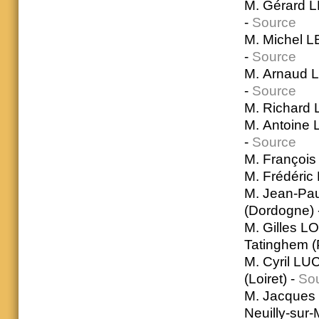
M. Gérard L
-
Source
M. Michel L
-
Source
M. Arnaud 
-
Source
M. Richard 
M. Antoine L
-
Source
M. François
M. Frédéric
M. Jean-Pau
(Dordogne) 
M. Gilles LO
Tatinghem (
M. Cyril LU
(Loiret) -
So
M. Jacques 
Neuilly-sur-