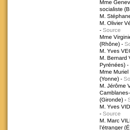
Mme Genevi
socialiste 
M. Stéphan
M. Olivier 
-
Source
Mme Virgini
(Rhône) -
S
M. Yves VE
M. Bernard 
Pyrénées) -
Mme Muriel 
(Yonne) -
So
M. Jérôme V
Camblanes-e
(Gironde) -
M. Yves VID
-
Source
M. Marc VIL
l’étranger