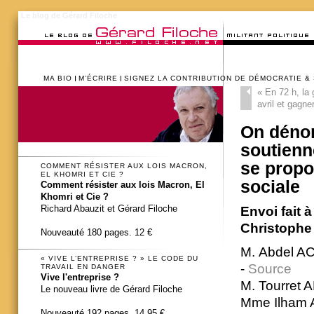
Le blog de Gérard Filoche
MA BIO
M’ÉCRIRE
SIGNEZ LA CONTRIBUTION DE DÉMOCRATIE &
«
En 72 h, la 
avril et gagne
On dénom
soutienn
se propo
COMMENT RÉSISTER AUX LOIS MACRON,
EL KHOMRI ET CIE ?
sociale
Comment résister aux lois Macron, El
Khomri et Cie ?
Richard Abauzit et Gérard Filoche
Envoi fait 
Christophe
Nouveauté 180 pages. 12 €
M. Abdel AC
« VIVE L’ENTREPRISE ? » LE CODE DU
-
Source
TRAVAIL EN DANGER
Vive l'entreprise ?
M. Tourret 
Le nouveau livre de Gérard Filoche
Mme Ilham A
Nouveauté 192 pages. 14,95 €