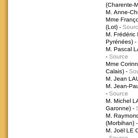
(Charente-M
M. Anne-Chr
Mme Françoi
(Lot) -
Sour
M. Frédéric
Pyrénées) -
M. Pascal L
-
Source
Mme Corinne
Calais) -
So
M. Jean LAU
M. Jean-Pau
-
Source
M. Michel L
Garonne) -
M. Raymond 
(Morbihan) 
M. Joël LE 
-
Source