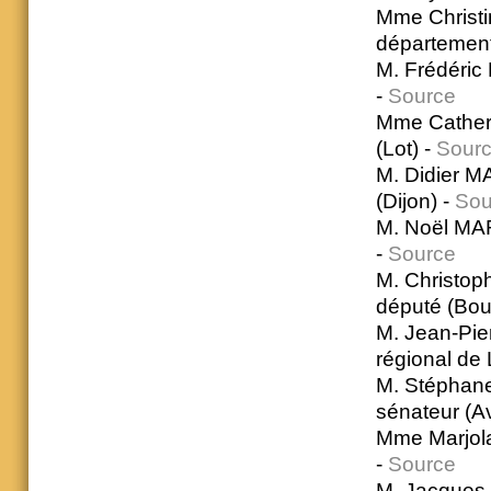
Mme Christi
département
M. Frédéric
-
Source
Mme Catheri
(Lot) -
Sour
M. Didier MA
(Dijon) -
Sou
M. Noël MAR
-
Source
M. Christop
député (Bo
M. Jean-Pie
régional de 
M. Stéphan
sénateur (A
Mme Marjola
-
Source
M. Jacques