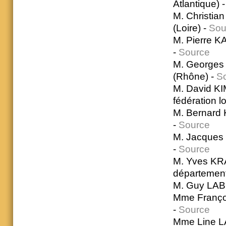
Atlantique) 
M. Christia
(Loire) -
Sou
M. Pierre K
-
Source
M. Georges 
(Rhône) -
S
M. David KI
fédération 
M. Bernard 
-
Source
M. Jacques 
-
Source
M. Yves KRA
département
M. Guy LABBE
Mme Franço
-
Source
Mme Line L