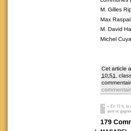
M. Gilles R
Max Raspail
M. David Ha
Michel Cuya
Cet article 
10:51
, cla
commentair
commentai
«
En 72 h, la 
avril et gagne
179
Comm