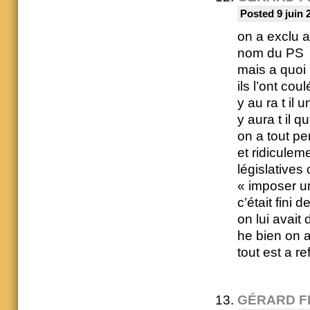
Posted 9 juin 
on a exclu a
nom du PS
mais a quoi 
ils l’ont coul
y au ra t il u
y aura t il
on a tout pe
et ridiculem
législatives
« imposer un
c’était fini d
on lui avait 
he bien on a
tout est a re
GÉRARD F