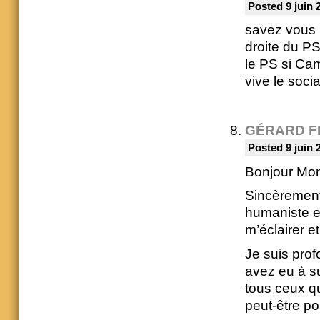
Posted 9 juin 
savez vous l
droite du PS
le PS si Cam
vive le soci
GÉRARD F
Posted 9 juin 
Bonjour Mon
Sincèrement
humaniste e
m’éclairer e
Je suis pro
avez eu à sub
tous ceux qui
peut-être po