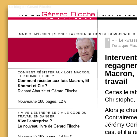
Le blog de Gérard Filoche
MA BIO
M’ÉCRIRE
SIGNEZ LA CONTRIBUTION DE DÉMOCRATIE &
«
« Le kwassa
l’énarque Macr
Interven
regagner
Macron, 
COMMENT RÉSISTER AUX LOIS MACRON,
EL KHOMRI ET CIE ?
travail
Comment résister aux lois Macron, El
Khomri et Cie ?
Richard Abauzit et Gérard Filoche
Certes le ta
Christophe,
Nouveauté 180 pages. 12 €
Alors je che
« VIVE L’ENTREPRISE ? » LE CODE DU
Contrairemen
TRAVAIL EN DANGER
Vive l'entreprise ?
Jérémy Corby
Le nouveau livre de Gérard Filoche
cas, et il a 
Nouveauté 192 pages. 14,95 €