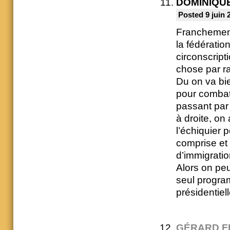
DOMINIQU
Posted 9 juin 
Franchement
la fédératio
circonscript
chose par r
Du on va bie
pour combat
passant par 
à droite, on 
l’échiquier 
comprise et 
d’immigratio
Alors on peu
seul program
présidentie
GÉRARD F