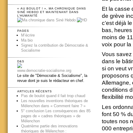
Et la casse d
« AU BOULOT ! », MA CHRONIQUE DANS
SINÉ HEBDO ET MAINTENANT DANS
de grève inc
L’HUMANITÉ
c’est déjà l
bas, heures 
PAGES
M’écrire
moins de 11 
Ma bio
voix pour la
Signez la contribution de Démocratie &
Socialisme
Vous savez s
dans le bâti
D&S
si on veut v
www.democratie-socialisme.org
proposons qu
Le site de "Démocratie & Socialisme", la
revue dont je suis le rédacteur en chef.
Allemagne, c
conditions d
ARTICLES RÉCENTS
Pas de boulot quand il fait trop chaud
flexibilité mo
Les nouvelles inventions théoriques de
Mélenchon dans « Comment faire ? »
Les ordonna
5° conclusion Les conséquences des 85
font 50 % du
pages de « cadres théoriques » de
toutes nos r
Mélenchon
Quatrième partie des innovations
000 entrepr
théoriques de Mélenchon :