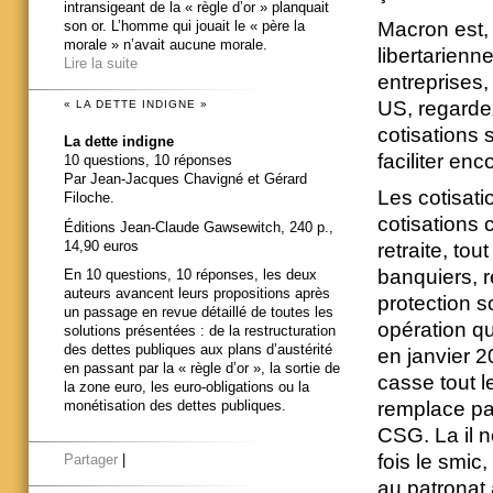
intransigeant de la « règle d’or » planquait
Macron est, 
son or. L’homme qui jouait le « père la
morale » n’avait aucune morale.
libertarienn
Lire la suite
entreprises, 
US, regardez
« LA DETTE INDIGNE »
cotisations 
La dette indigne
faciliter enc
10 questions, 10 réponses
Par Jean-Jacques Chavigné et Gérard
Les cotisati
Filoche.
cotisations 
Éditions Jean-Claude Gawsewitch, 240 p.,
14,90 euros
retraite, to
banquiers, r
En 10 questions, 10 réponses, les deux
auteurs avancent leurs propositions après
protection so
un passage en revue détaillé de toutes les
opération qu
solutions présentées : de la restructuration
des dettes publiques aux plans d’austérité
en janvier 20
en passant par la « règle d’or », la sortie de
casse tout l
la zone euro, les euro-obligations ou la
monétisation des dettes publiques.
remplace pa
CSG. La il n
fois le smic
Partager
|
au patronat