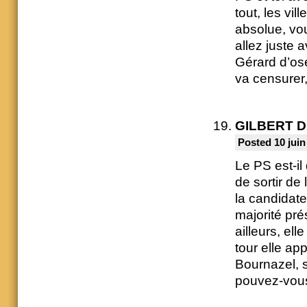
tout, les vil
absolue, vou
allez juste 
Gérard d’ose
va censurer, 
GILBERT 
Posted 10 juin
Le PS est-il
de sortir de
la candidate
majorité prés
ailleurs, ell
tour elle ap
Bournazel, s
pouvez-vous 