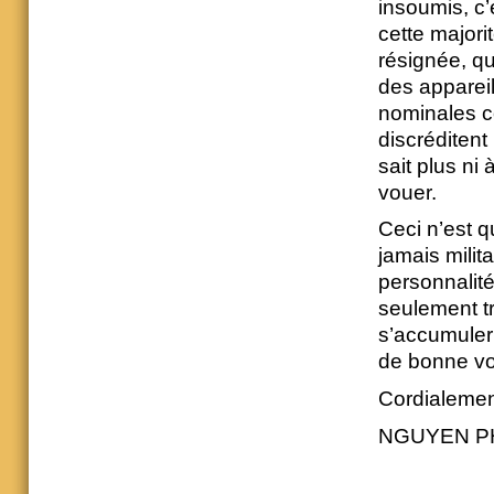
insoumis, c’
cette majori
résignée, qu
des appareil
nominales co
discréditent
sait plus ni
vouer.
Ceci n’est q
jamais mili
personnalité
seulement tr
s’accumuler 
de bonne vol
Cordialeme
NGUYEN P