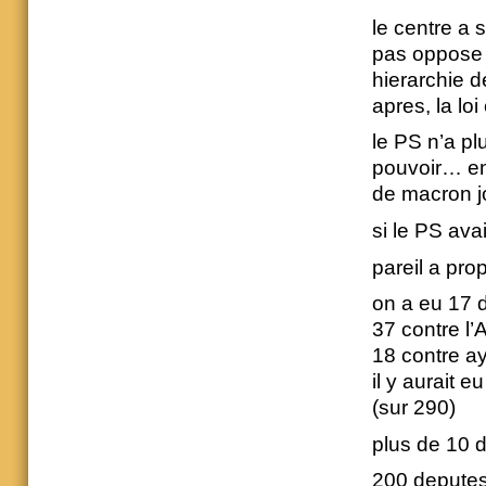
le centre a s
pas oppose v
hierarchie 
apres, la loi
le PS n’a pl
pouvoir… en 
de macron jo
si le PS avai
pareil a pro
on a eu 17 
37 contre l’
18 contre ayr
il y aurait 
(sur 290)
plus de 10 
200 deputes 