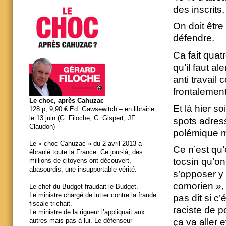
des inscrits
On doit êtr
défendre.
Ca fait quat
qu’il faut a
anti travail
frontalement
Le choc, après Cahuzac
Et là hier so
128 p, 9,90 € Éd. Gawsewitch – en librairie
le 13 juin (G. Filoche, C. Gispert, JF
spots adressé
Claudon)
polémique 
Le « choc Cahuzac » du 2 avril 2013 a
Ce n’est qu
ébranlé toute la France. Ce jour-là, des
tocsin qu’on
millions de citoyens ont découvert,
abasourdis, une insupportable vérité.
s’opposer y
comorien »,
Le chef du Budget fraudait le Budget.
Le ministre chargé de lutter contre la fraude
pas dit si c
fiscale trichait.
raciste de 
Le ministre de la rigueur l’appliquait aux
ça va aller e
autres mais pas à lui. Le défenseur