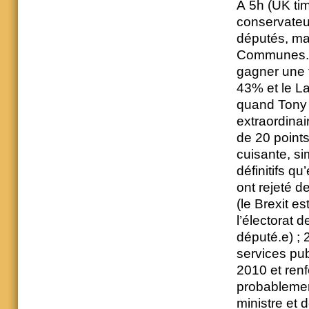
À 5h (UK ti
conservateu
députés, ma
Communes. I
gagner une t
43% et le L
quand Tony Bl
extraordinai
de 20 points 
cuisante, si
définitifs q
ont rejeté d
(le Brexit e
l’électorat 
député.e) ; 
services pu
2010 et ren
probablemen
ministre et 