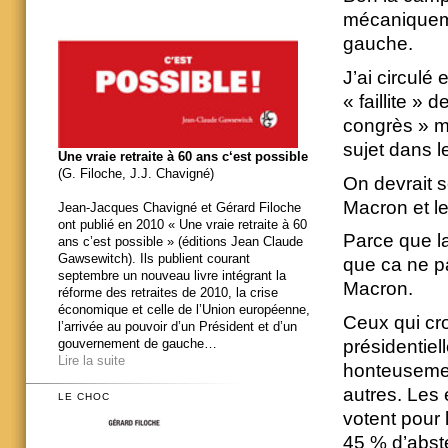
mécaniqueme
gauche.
J’ai circulé 
« faillite »
congrès » ma
sujet dans l
Une vraie retraite à 60 ans c‘est possible
(G. Filoche, J.J. Chavigné)
On devrait s
Macron et le
Jean-Jacques Chavigné et Gérard Filoche
ont publié en 2010 « Une vraie retraite à 60
Parce que la
ans c’est possible » (éditions Jean Claude
Gawsewitch). Ils publient courant
que ca ne p
septembre un nouveau livre intégrant la
Macron.
réforme des retraites de 2010, la crise
économique et celle de l’Union européenne,
Ceux qui cro
l’arrivée au pouvoir d’un Président et d’un
présidentiel
gouvernement de gauche…
Lire la suite
honteusemen
autres. Les 
LE CHOC
votent pour 
45 % d’abst