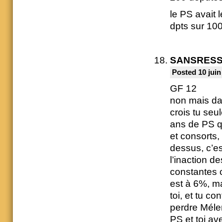
le PS avait l
dpts sur 100
SANSRES
Posted 10 juin
GF 12
non mais da
crois tu seu
ans de PS qu
et consorts,
dessus, c’est
l’inaction d
constantes c
est à 6%, ma
toi, et tu c
perdre Mélen
PS et toi a