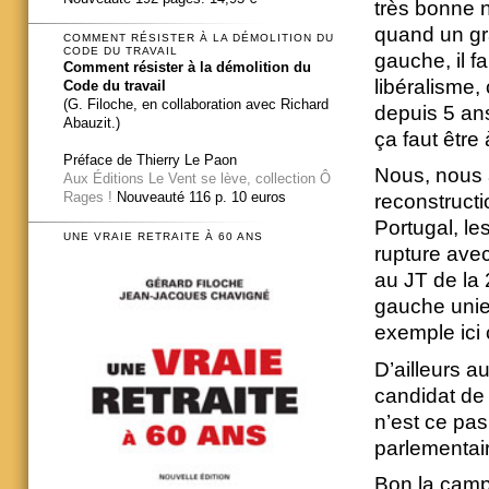
très bonne n
quand un gra
COMMENT RÉSISTER À LA DÉMOLITION DU
CODE DU TRAVAIL
gauche, il f
Comment résister à la démolition du
libéralisme,
Code du travail
(G. Filoche, en collaboration avec Richard
depuis 5 an
Abauzit.)
ça faut être
Préface de Thierry Le Paon
Nous, nous a
Aux Éditions Le Vent se lève, collection Ô
Rages !
Nouveauté 116 p. 10 euros
reconstructi
Portugal, le
UNE VRAIE RETRAITE À 60 ANS
rupture avec 
au JT de la 
gauche unie
exemple ici 
D’ailleurs au
candidat de 
n’est ce pas
parlementair
Bon la camp