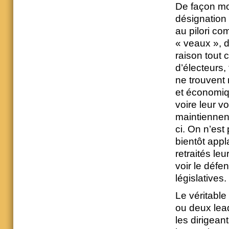
De façon moi
désignation 
au pilori co
« veaux », d
raison tout 
d’électeurs,
ne trouvent 
et économiqu
voire leur v
maintiennent
ci. On n’est 
bientôt appl
retraités l
voir le défe
législatives.
Le véritable
ou deux lead
les dirigean