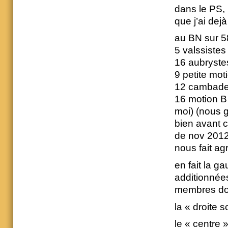
dans le PS, i
que j’ai dejà 
au BN sur 5
5 valssistes
16 aubrystes
9 petite mot
12 cambade
16 motion B
moi) (nous 
bien avant c
de nov 2012,
nous fait a
en fait la 
additionnées
membres do
la « droite 
le « centre