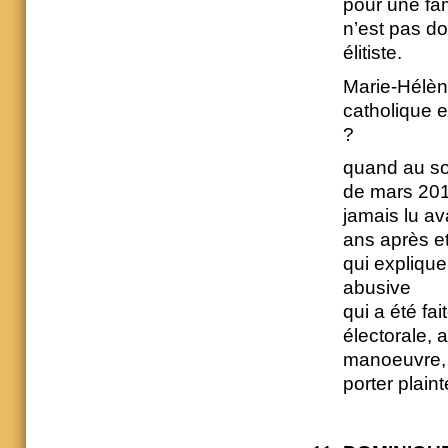
pour une fam
n’est pas do
élitiste.
Marie-Hélèn
catholique e
?
quand au so
de mars 2014
jamais lu av
ans après et
qui explique
abusive
qui a été fa
électorale, 
manoeuvre, p
porter plaint