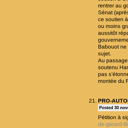
rentrer au g
Sénat (après
ce soutien à
ou moins gr
aussitôt rép
gouvernement
Babouot ne 
sujet.
Au passage,
soutenu Hamo
pas s’étonne
montée du 
PRO-AUTO
Posted 30 nov
Pétition à s
de-gerard-fi