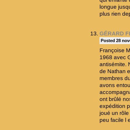
longue jusqu
plus rien de
GÉRARD F
Posted 28 nov
Françoise M
1968 avec Gé
antisémite. 
de Nathan en
membres du 
avons entour
accompagnai
ont brûlé no
expédition 
joué un rôle
peu facile l 