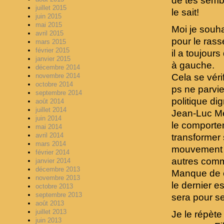
de tes sembl
juillet 2015
le sait!
juin 2015
mai 2015
Moi je souha
avril 2015
pour le ras
mars 2015
février 2015
il a toujours
janvier 2015
à gauche.
décembre 2014
novembre 2014
Cela se véri
octobre 2014
ps ne parvie
septembre 2014
politique d
août 2014
juillet 2014
Jean-Luc Mél
juin 2014
le comporte
mai 2014
avril 2014
transformer 
mars 2014
mouvement de
février 2014
autres comme
janvier 2014
décembre 2013
Manque de ch
novembre 2013
le dernier e
octobre 2013
septembre 2013
sera pour se
août 2013
juillet 2013
Je le répète
juin 2013