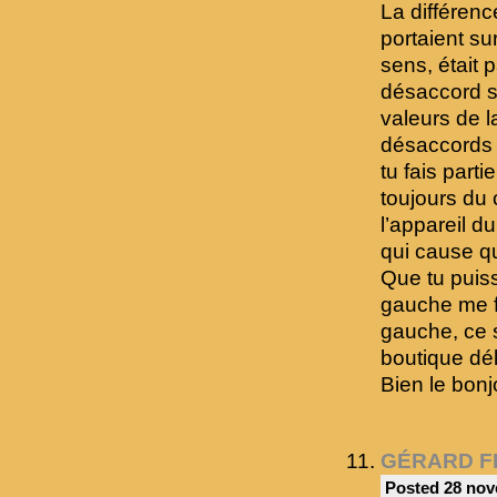
La différen
portaient su
sens, était 
désaccord st
valeurs de 
désaccords 
tu fais part
toujours du 
l’appareil d
qui cause qu
Que tu puiss
gauche me fa
gauche, ce 
boutique dé
Bien le bonj
GÉRARD F
Posted 28 nov