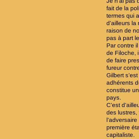
Je n’ai pas 
fait de la p
termes qui 
d’ailleurs l
raison de n
pas à part l
Par contre i
de Filoche, 
de faire pre
fureur contr
Gilbert s’e
adhérents du
constitue u
pays.
C’est d’aill
des lustres,
l’adversaire 
première éta
capitaliste.