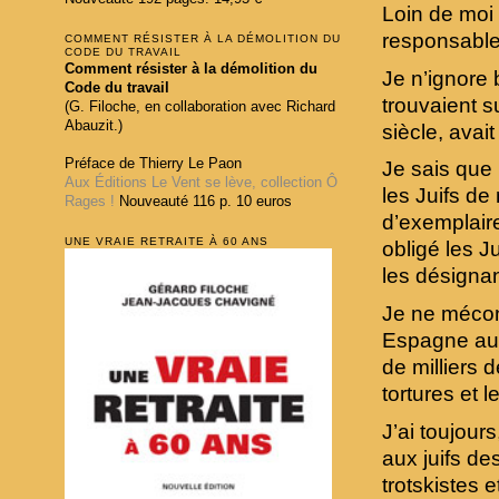
Loin de moi 
responsable 
COMMENT RÉSISTER À LA DÉMOLITION DU
CODE DU TRAVAIL
Comment résister à la démolition du
Je n’ignore 
Code du travail
trouvaient s
(G. Filoche, en collaboration avec Richard
Abauzit.)
siècle, avai
Préface de Thierry Le Paon
Je sais que 
Aux Éditions Le Vent se lève, collection Ô
les Juifs de 
Rages !
Nouveauté 116 p. 10 euros
d’exemplaire
UNE VRAIE RETRAITE À 60 ANS
obligé les J
les désignan
Je ne méconn
Espagne au 
de milliers
tortures et 
J’ai toujours
aux juifs de
trotskistes 