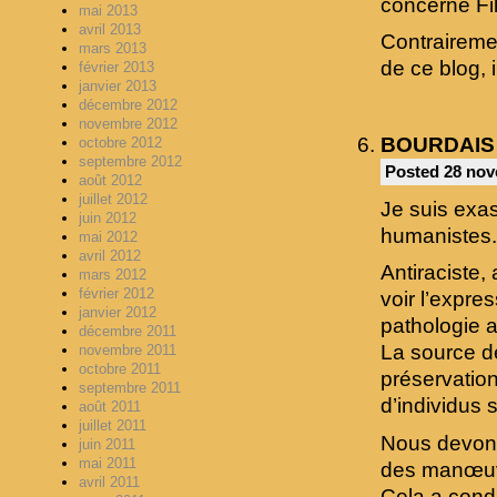
concerne Fil
mai 2013
avril 2013
Contrairemen
mars 2013
de ce blog, i
février 2013
janvier 2013
décembre 2012
novembre 2012
BOURDAIS
octobre 2012
septembre 2012
Posted 28 nov
août 2012
juillet 2012
Je suis exas
juin 2012
humanistes.
mai 2012
avril 2012
Antiraciste
mars 2012
février 2012
voir l’expr
janvier 2012
pathologie a
décembre 2011
La source de
novembre 2011
octobre 2011
préservation
septembre 2011
d’individus 
août 2011
juillet 2011
Nous devons
juin 2011
mai 2011
des manœuvr
avril 2011
Cela a cond