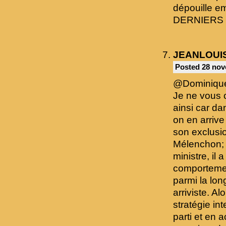
dépouille em
DERNIERS
JEANLOUI
Posted 28 nov
@Dominiqu
Je ne vous 
ainsi car da
on en arrive
son exclusi
Mélenchon; i
ministre, il 
comportemen
parmi la long
arriviste. A
stratégie in
parti et en 