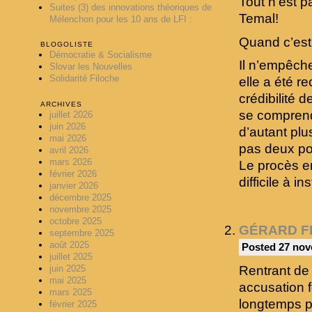
Tout n’est p
Suites (3) des innovations théoriques de
Temal!
Mélenchon pour les 10 ans de LFI :
Quand c’est 
BLOGOLISTE
Démocratie & Socialisme
Il n’empêch
Slovar les Nouvelles
Solidarité Filoche
elle a été r
crédibilité 
ARCHIVES
se comprend
juillet 2026
juin 2026
d’autant plu
mai 2026
pas deux po
avril 2026
mars 2026
Le procès en
février 2026
difficile à ins
janvier 2026
décembre 2025
novembre 2025
octobre 2025
GÉRARD F
septembre 2025
août 2025
Posted 27 nov
juillet 2025
Rentrant de 
juin 2025
mai 2025
accusation f
mars 2025
longtemps p
février 2025