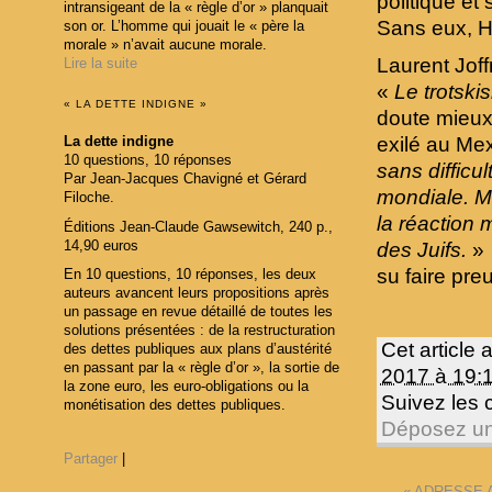
politique et
intransigeant de la « règle d’or » planquait
Sans eux, Hi
son or. L’homme qui jouait le « père la
morale » n’avait aucune morale.
Laurent Joff
Lire la suite
«
Le trotski
« LA DETTE INDIGNE »
doute mieux 
exilé au Me
La dette indigne
10 questions, 10 réponses
sans difficul
Par Jean-Jacques Chavigné et Gérard
mondiale. M
Filoche.
la réaction 
Éditions Jean-Claude Gawsewitch, 240 p.,
14,90 euros
des Juifs.
» 
su faire pre
En 10 questions, 10 réponses, les deux
auteurs avancent leurs propositions après
un passage en revue détaillé de toutes les
solutions présentées : de la restructuration
Cet article 
des dettes publiques aux plans d’austérité
en passant par la « règle d’or », la sortie de
2017 à 19:
la zone euro, les euro-obligations ou la
Suivez les
monétisation des dettes publiques.
Déposez un
Partager
|
«
ADRESSE A