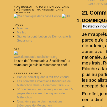
GAUCHES DU
« AU BOULOT ! », MA CHRONIQUE DANS
SINÉ HEBDO ET MAINTENANT DANS
21
Comme
L’HUMANITÉ
DOMINIQU
PAGES
Posted 27 nov
M’écrire
Ma bio
Je m’apprêta
Signez la contribution de Démocratie &
parce qu’el
Socialisme
étourderie, a
D&S
après avoir 
nationale, a
www.democratie-socialisme.org
Le site de "Démocratie & Socialisme", la
mes frais, 
revue dont je suis le rédacteur en chef.
Filoche a fa
plus au part
ARTICLES RÉCENTS
Pas de boulot quand il fait trop chaud
les socialist
Les nouvelles inventions théoriques de
accepté de 
Mélenchon dans « Comment faire ? »
5° conclusion Les conséquences des 85
En effet, je
pages de « cadres théoriques » de
Mélenchon
rien à dire!
Quatrième partie des innovations
théoriques de Mélenchon :