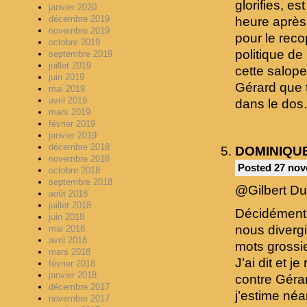
glorifies, e
janvier 2020
décembre 2019
heure après 
novembre 2019
pour le recopi
octobre 2019
politique d
septembre 2019
juillet 2019
cette salope
juin 2019
Gérard que t
mai 2019
avril 2019
dans le dos.
mars 2019
février 2019
janvier 2019
décembre 2018
DOMINIQU
novembre 2018
Posted 27 nov
octobre 2018
septembre 2018
@Gilbert Du
août 2018
juillet 2018
Décidément 
juin 2018
nous divergi
mai 2018
avril 2018
mots grossie
mars 2018
J’ai dit et 
février 2018
janvier 2018
contre Gérar
décembre 2017
j’estime né
novembre 2017