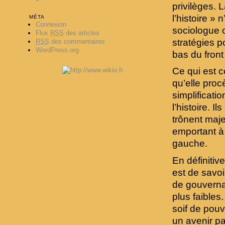
privilèges. 
l’histoire »
MÉTA
Connexion
sociologue o
Flux
RSS
des articles
stratégies p
RSS
des commentaires
WordPress.org
bas du front
Ce qui est c
qu’elle pro
simplificat
l’histoire. 
trônent maj
emportant à 
gauche.
En définitiv
est de savoi
de gouvernan
plus faibles
soif de pouv
un avenir pa