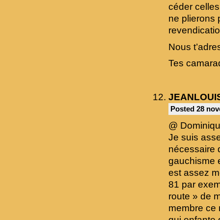
céder celles
ne plierons 
revendicati
Nous t’adres
Tes camara
JEANLOUI
Posted 28 nov
@ Dominiqu
Je suis ass
nécessaire 
gauchisme e
est assez m
81 par exem
route » de m
membre ce n’
qui enfante 