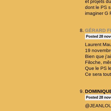
et projets 
dont le PS s
imaginer G F
GÉRARD F
Posted 28 nov
Laurent Mau
19 novembre,
Bien que j’a
Filoche, mêm
Que le PS le
Ce sera tou
DOMINIQU
Posted 28 nov
@JEANLOU