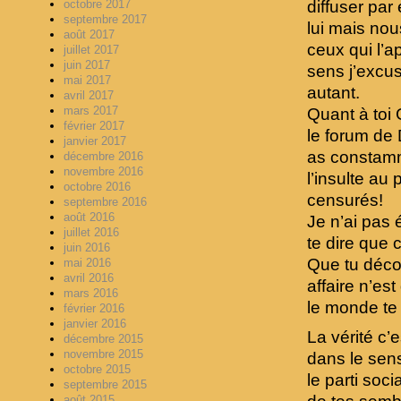
diffuser par
octobre 2017
septembre 2017
lui mais nou
août 2017
ceux qui l’a
juillet 2017
juin 2017
sens j’excus
mai 2017
autant.
avril 2017
mars 2017
Quant à toi G
février 2017
le forum de 
janvier 2017
as constamm
décembre 2016
novembre 2016
l’insulte au
octobre 2016
censurés!
septembre 2016
août 2016
Je n’ai pas
juillet 2016
te dire que 
juin 2016
Que tu déco
mai 2016
avril 2016
affaire n’est
mars 2016
le monde te 
février 2016
janvier 2016
La vérité c’
décembre 2015
novembre 2015
dans le sen
octobre 2015
le parti soci
septembre 2015
août 2015