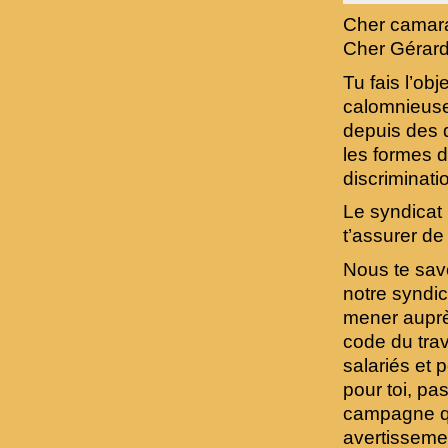
Cher camar
Cher Gérard
Tu fais l’ob
calomnieuse 
depuis des d
les formes d
discriminati
Le syndicat
t’assurer de
Nous te savo
notre syndi
mener auprè
code du trav
salariés et 
pour toi, pa
campagne qu
avertissemen