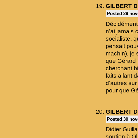
GILBERT 
Posted 29 nov
Décidément,
n’ai jamais 
socialiste, 
pensait pouv
machin), je 
que Gérard n
cherchant bi
faits allan
d’autres sur
pour que Gér
GILBERT 
Posted 30 nov
Didier Guill
soutien à Ol