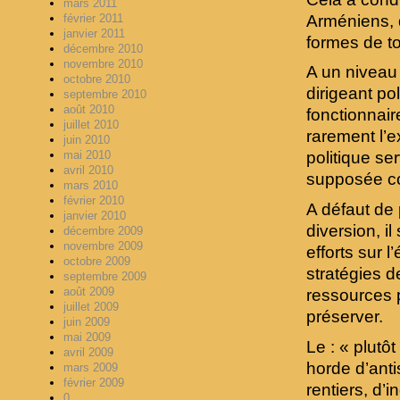
mars 2011
Arméniens, d
février 2011
janvier 2011
formes de t
décembre 2010
novembre 2010
A un niveau
octobre 2010
dirigeant po
septembre 2010
août 2010
fonctionnair
juillet 2010
rarement l’e
juin 2010
mai 2010
politique se
avril 2010
supposée c
mars 2010
février 2010
A défaut de
janvier 2010
diversion, i
décembre 2009
novembre 2009
efforts sur 
octobre 2009
stratégies d
septembre 2009
août 2009
ressources p
juillet 2009
préserver.
juin 2009
mai 2009
Le : « plutôt
avril 2009
horde d’anti
mars 2009
février 2009
rentiers, d’
0