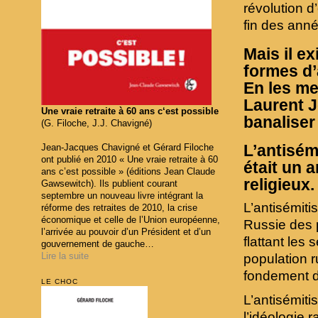
révolution d
fin des ann
Mais il e
formes d’
En les me
Laurent J
Une vraie retraite à 60 ans c‘est possible
banaliser
(G. Filoche, J.J. Chavigné)
L’antisé
Jean-Jacques Chavigné et Gérard Filoche
ont publié en 2010 « Une vraie retraite à 60
était un 
ans c’est possible » (éditions Jean Claude
religieux.
Gawsewitch). Ils publient courant
septembre un nouveau livre intégrant la
L’antisémitis
réforme des retraites de 2010, la crise
économique et celle de l’Union européenne,
Russie des p
l’arrivée au pouvoir d’un Président et d’un
flattant les 
gouvernement de gauche…
Lire la suite
population ru
fondement d
LE CHOC
L’antisémiti
l’idéologie 