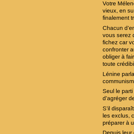
Votre Mélenc
vieux, en su
finalement t
Chacun d’en
vous serez d
fichez car 
confronter a
obliger à fa
toute crédibil
Lénine parl
communisme e
Seul le parti
d’agréger de
S’il dispara
les exclus, 
préparer à u
Depuis leur 