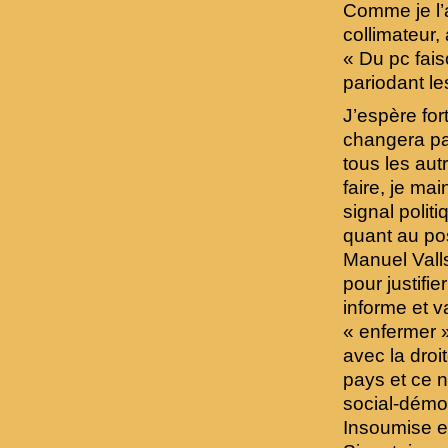
Comme je l’ai
collimateur, 
« Du pc fais
pariodant le
J’espère for
changera pas
tous les autr
faire, je ma
signal polit
quant au pos
Manuel Valls
pour justifi
informe et v
« enfermer »
avec la droi
pays et ce 
social-démoc
Insoumise en