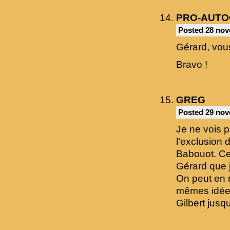
PRO-AUTO
Posted 28 nov
Gérard, vous
Bravo !
GREG
Posted 29 nov
Je ne vois p
l’exclusion
Babouot. Cel
Gérard que 
On peut en 
mêmes idées
Gilbert jusq