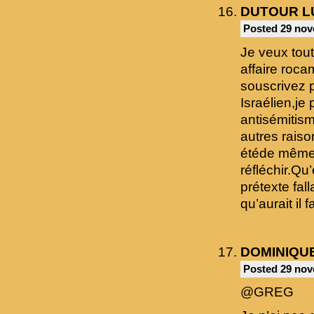
DUTOUR L
Posted 29 nov
Je veux tout
affaire roc
souscrivez 
Israélien,je
antisémitism
autres raiso
étéde même 
réfléchir.Qu’
prétexte fall
qu’aurait il f
DOMINIQU
Posted 29 nov
@GREG