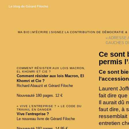
Le blog de Gérard Filoche
MA BIO
M’ÉCRIRE
SIGNEZ LA CONTRIBUTION DE DÉMOCRATIE &
«
ADRESSE A
GAUCHES DU
Ce sont 
permis l
COMMENT RÉSISTER AUX LOIS MACRON,
Ce sont bie
EL KHOMRI ET CIE ?
Comment résister aux lois Macron, El
l’accession
Khomri et Cie ?
Richard Abauzit et Gérard Filoche
Laurent Joff
fait dire que
Nouveauté 180 pages. 12 €
Il aurait dû 
« VIVE L’ENTREPRISE ? » LE CODE DU
faut dire, à
TRAVAIL EN DANGER
Vive l'entreprise ?
ressemblait 
Le nouveau livre de Gérard Filoche
entretien ch
Nouveauté 192 pages. 14,95 €