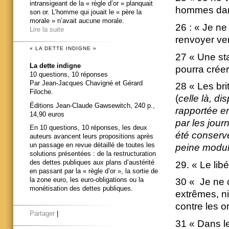
intransigeant de la « règle d’or » planquait
hommes dans
son or. L’homme qui jouait le « père la
morale » n’avait aucune morale.
26 : « Je ne
Lire la suite
renvoyer ve
« LA DETTE INDIGNE »
27 « Une sta
La dette indigne
pourra créer
10 questions, 10 réponses
Par Jean-Jacques Chavigné et Gérard
28 « Les bri
Filoche.
(
celle là, di
Éditions Jean-Claude Gawsewitch, 240 p.,
rapportée e
14,90 euros
par les journ
En 10 questions, 10 réponses, les deux
été conserv
auteurs avancent leurs propositions après
un passage en revue détaillé de toutes les
peine modu
solutions présentées : de la restructuration
des dettes publiques aux plans d’austérité
29. « Le lib
en passant par la « règle d’or », la sortie de
la zone euro, les euro-obligations ou la
30 « Je ne c
monétisation des dettes publiques.
extrêmes, ni
contre les o
Partager
|
31 « Dans le