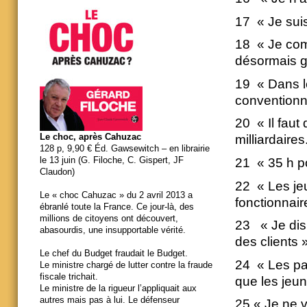
17 « Je suis
18 « Je com
désormais gr
19 « Dans le
conventionne
20 « Il faut
Le choc, après Cahuzac
milliardaires
128 p, 9,90 € Éd. Gawsewitch – en librairie
le 13 juin (G. Filoche, C. Gispert, JF
21 « 35 h p
Claudon)
22 « Les je
Le « choc Cahuzac » du 2 avril 2013 a
fonctionnair
ébranlé toute la France. Ce jour-là, des
millions de citoyens ont découvert,
23 « Je dis
abasourdis, une insupportable vérité.
des clients 
Le chef du Budget fraudait le Budget.
24 « Les pau
Le ministre chargé de lutter contre la fraude
fiscale trichait.
que les jeu
Le ministre de la rigueur l’appliquait aux
autres mais pas à lui. Le défenseur
25 « Je ne v