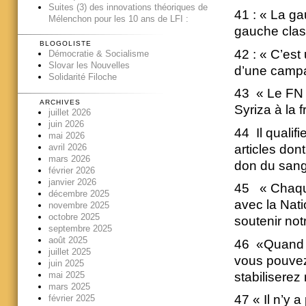
Suites (3) des innovations théoriques de
41 : « La ga
Mélenchon pour les 10 ans de LFI :
gauche class
BLOGOLISTE
42 : « C’es
Démocratie & Socialisme
Slovar les Nouvelles
d’une campag
Solidarité Filoche
43 « Le FN e
ARCHIVES
Syriza à la 
juillet 2026
juin 2026
44 Il qualif
mai 2026
articles dont
avril 2026
mars 2026
don du sang)
février 2026
janvier 2026
45 « Chaque 
décembre 2025
avec la Nati
novembre 2025
octobre 2025
soutenir not
septembre 2025
août 2025
46 «Quand d
juillet 2025
vous pouvez
juin 2025
mai 2025
stabiliserez 
mars 2025
47 « Il n’y 
février 2025