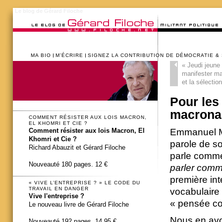
Le blog de Gérard Filoche
MA BIO
M’ÉCRIRE
SIGNEZ LA CONTRIBUTION DE DÉMOCRATIE &
«
Jeudi jeune 
manifester m
et la sélection
Pour les 
macronad
COMMENT RÉSISTER AUX LOIS MACRON,
EL KHOMRI ET CIE ?
Emmanuel Mac
Comment résister aux lois Macron, El
Khomri et Cie ?
parole de so
Richard Abauzit et Gérard Filoche
parle comme
Nouveauté 180 pages. 12 €
parler comm
première int
« VIVE L’ENTREPRISE ? » LE CODE DU
TRAVAIL EN DANGER
vocabulaire 
Vive l'entreprise ?
« pensée co
Le nouveau livre de Gérard Filoche
Nous en avon
Nouveauté 192 pages. 14,95 €