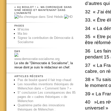
d’autres qui
« AU BOULOT ! », MA CHRONIQUE DANS
SINÉ HEBDO ET MAINTENANT DANS
32 « J’ai ét
L’HUMANITÉ
33. « Être é
PAGES
34 « La démo
M’écrire
Ma bio
35 « Etre po
Signez la contribution de Démocratie &
être réform
Socialisme
36 Les fainé
D&S
pendant 15 
www.democratie-socialisme.org
Le site de "Démocratie & Socialisme", la
37 « La Fra
revue dont je suis le rédacteur en chef.
cabre, on ré
ARTICLES RÉCENTS
38 « Tu sais
Pas de boulot quand il fait trop chaud
Les nouvelles inventions théoriques de
le moment o
Mélenchon dans « Comment faire ? »
5° conclusion Les conséquences des 85
39 « La Fran
pages de « cadres théoriques » de
Mélenchon
40 »Les rév
Quatrième partie des innovations
universel »
théoriques de Mélenchon :