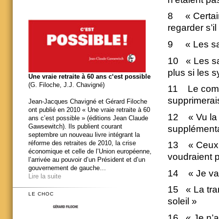
8 « Certains
regarder s’i
9 « Les sal
10 « Les sal
plus si les 
Une vraie retraite à 60 ans c‘est possible
(G. Filoche, J.J. Chavigné)
11 Le compte
supprimerais 
Jean-Jacques Chavigné et Gérard Filoche
ont publié en 2010 « Une vraie retraite à 60
12 « Vu la 
ans c’est possible » (éditions Jean Claude
Gawsewitch). Ils publient courant
supplémenta
septembre un nouveau livre intégrant la
réforme des retraites de 2010, la crise
13 « Ceux q
économique et celle de l’Union européenne,
voudraient 
l’arrivée au pouvoir d’un Président et d’un
gouvernement de gauche…
14 « Je vai
Lire la suite
15 « La tra
LE CHOC
soleil »
16 « Je n’a