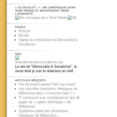
« AU BOULOT ! », MA CHRONIQUE DANS
SINÉ HEBDO ET MAINTENANT DANS
L’HUMANITÉ
PAGES
M’écrire
Ma bio
Signez la contribution de Démocratie &
Socialisme
D&S
www.democratie-socialisme.org
Le site de "Démocratie & Socialisme", la
revue dont je suis le rédacteur en chef.
ARTICLES RÉCENTS
Pas de boulot quand il fait trop chaud
Les nouvelles inventions théoriques de
Mélenchon dans « Comment faire ? »
5° conclusion Les conséquences des 85
pages de « cadres théoriques » de
Mélenchon
Quatrième partie des innovations
théoriques de Mélenchon :