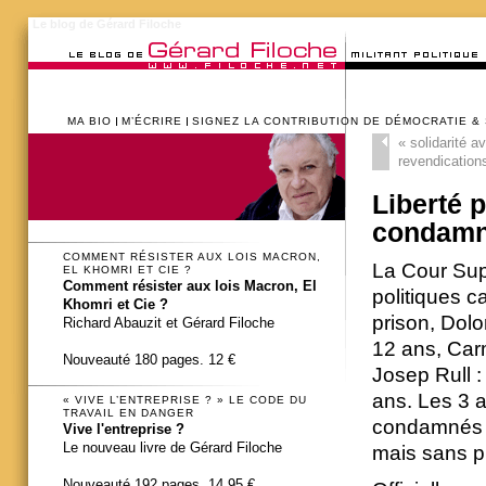
Le blog de Gérard Filoche
MA BIO
M’ÉCRIRE
SIGNEZ LA CONTRIBUTION DE DÉMOCRATIE &
«
solidarité a
revendications
Liberté 
condam
COMMENT RÉSISTER AUX LOIS MACRON,
La Cour Sup
EL KHOMRI ET CIE ?
Comment résister aux lois Macron, El
politiques c
Khomri et Cie ?
prison, Dolo
Richard Abauzit et Gérard Filoche
12 ans, Car
Nouveauté 180 pages. 12 €
Josep Rull :
ans. Les 3 a
« VIVE L’ENTREPRISE ? » LE CODE DU
TRAVAIL EN DANGER
condamnés 
Vive l'entreprise ?
Le nouveau livre de Gérard Filoche
mais sans p
Nouveauté 192 pages. 14,95 €