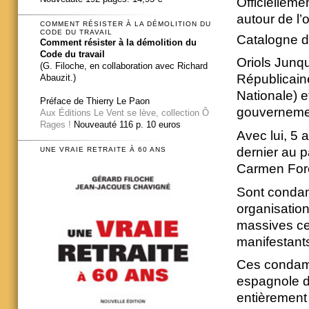
Officielleme
autour de l’
COMMENT RÉSISTER À LA DÉMOLITION DU
CODE DU TRAVAIL
Catalogne d
Comment résister à la démolition du
Code du travail
Oriols Junq
(G. Filoche, en collaboration avec Richard
Républicain
Abauzit.)
Nationale) e
Préface de Thierry Le Paon
gouvernemen
Aux Éditions Le Vent se lève, collection Ô
Rages !
Nouveauté 116 p. 10 euros
Avec lui, 5 
dernier au p
UNE VRAIE RETRAITE À 60 ANS
Carmen Forc
Sont condam
organisation
massives ce
manifestant
Ces condamna
espagnole d’
entièrement