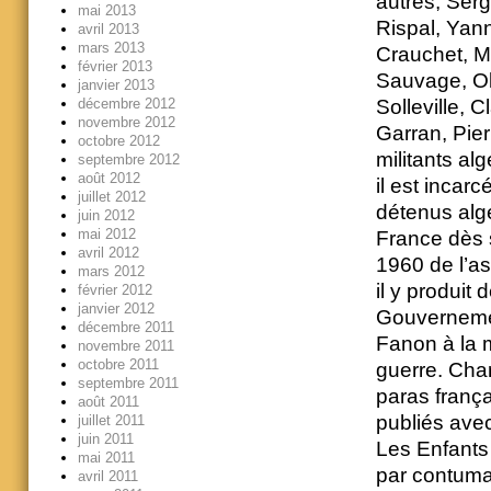
autres, Ser
mai 2013
Rispal, Yan
avril 2013
mars 2013
Crauchet, M
février 2013
Sauvage, Ol
janvier 2013
décembre 2012
Solleville, 
novembre 2012
Garran, Pier
octobre 2012
militants al
septembre 2012
août 2012
il est incar
juillet 2012
détenus algé
juin 2012
mai 2012
France dès s
avril 2012
1960 de l’asi
mars 2012
il y produit
février 2012
janvier 2012
Gouvernemen
décembre 2011
Fanon à la 
novembre 2011
octobre 2011
guerre. Char
septembre 2011
paras frança
août 2011
publiés ave
juillet 2011
juin 2011
Les Enfants 
mai 2011
par contumac
avril 2011