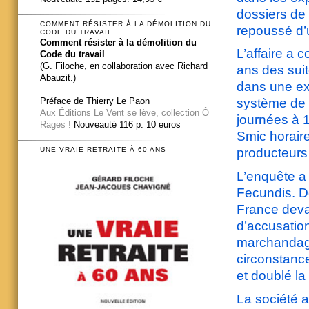
dossiers de 
COMMENT RÉSISTER À LA DÉMOLITION DU
repoussé d’
CODE DU TRAVAIL
Comment résister à la démolition du
L’affaire a
Code du travail
(G. Filoche, en collaboration avec Richard
ans des suit
Abauzit.)
dans une ex
Préface de Thierry Le Paon
système de t
Aux Éditions Le Vent se lève, collection Ô
journées à 
Rages !
Nouveauté 116 p. 10 euros
Smic horaire
producteurs 
UNE VRAIE RETRAITE À 60 ANS
L’enquête a
Fecundis. De
France deva
d’accusation
marchandage
circonstanc
et doublé la
La société a