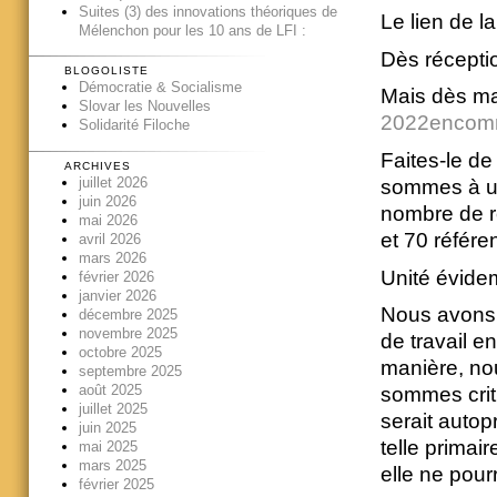
Suites (3) des innovations théoriques de
Le lien de l
Mélenchon pour les 10 ans de LFI :
Dès récepti
BLOGOLISTE
Démocratie & Socialisme
Mais dès mai
Slovar les Nouvelles
2022encom
Solidarité Filoche
Faites-le de
ARCHIVES
juillet 2026
sommes à un
juin 2026
nombre de r
mai 2026
et 70 référe
avril 2026
mars 2026
Unité évid
février 2026
janvier 2026
Nous avons t
décembre 2025
novembre 2025
de travail 
octobre 2025
manière, no
septembre 2025
août 2025
sommes criti
juillet 2025
serait autop
juin 2025
telle primair
mai 2025
mars 2025
elle ne pourr
février 2025