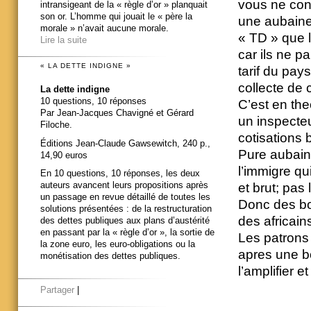
vous ne conn
intransigeant de la « règle d’or » planquait
son or. L’homme qui jouait le « père la
une aubaine 
morale » n’avait aucune morale.
« TD » que le
Lire la suite
car ils ne pa
« LA DETTE INDIGNE »
tarif du pay
collecte de 
La dette indigne
10 questions, 10 réponses
C’est en theo
Par Jean-Jacques Chavigné et Gérard
un inspecteur
Filoche.
cotisations 
Éditions Jean-Claude Gawsewitch, 240 p.,
Pure aubain
14,90 euros
l’immigre qu
En 10 questions, 10 réponses, les deux
auteurs avancent leurs propositions après
et brut; pas 
un passage en revue détaillé de toutes les
Donc des bo
solutions présentées : de la restructuration
des africain
des dettes publiques aux plans d’austérité
en passant par la « règle d’or », la sortie de
Les patrons 
la zone euro, les euro-obligations ou la
apres une b
monétisation des dettes publiques.
l’amplifier 
Partager
|