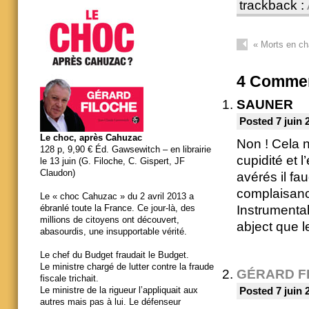
trackback :
«
Morts en cha
4
Commen
SAUNER
Posted 7 juin 
Le choc, après Cahuzac
Non ! Cela n
128 p, 9,90 € Éd. Gawsewitch – en librairie
cupidité et l
le 13 juin (G. Filoche, C. Gispert, JF
Claudon)
avérés il fa
complaisa
Le « choc Cahuzac » du 2 avril 2013 a
Instrumental
ébranlé toute la France. Ce jour-là, des
millions de citoyens ont découvert,
abject que l
abasourdis, une insupportable vérité.
Le chef du Budget fraudait le Budget.
Le ministre chargé de lutter contre la fraude
GÉRARD F
fiscale trichait.
Le ministre de la rigueur l’appliquait aux
Posted 7 juin 
autres mais pas à lui. Le défenseur