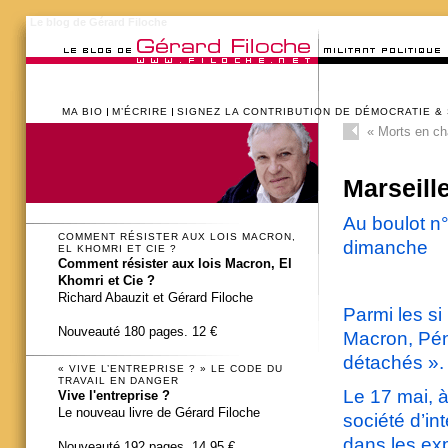
Le blog de Gérard Filoche
MA BIO
M’ÉCRIRE
SIGNEZ LA CONTRIBUTION DE DÉMOCRATIE &
«
Morts en cha
Marseill
Au boulot n
COMMENT RÉSISTER AUX LOIS MACRON,
dimanche
EL KHOMRI ET CIE ?
Comment résister aux lois Macron, El
Khomri et Cie ?
Richard Abauzit et Gérard Filoche
Parmi les si
Nouveauté 180 pages. 12 €
Macron, Péni
détachés ».
« VIVE L’ENTREPRISE ? » LE CODE DU
TRAVAIL EN DANGER
Le 17 mai, à
Vive l'entreprise ?
Le nouveau livre de Gérard Filoche
société d’in
dans les exp
Nouveauté 192 pages. 14,95 €