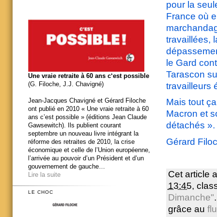
pour la seul
France où el
marchandage
travaillées,
dépassemen
le Gard cont
Tarascon su
Une vraie retraite à 60 ans c‘est possible
(G. Filoche, J.J. Chavigné)
travailleurs
Jean-Jacques Chavigné et Gérard Filoche
Mais tout ça
ont publié en 2010 « Une vraie retraite à 60
Macron et so
ans c’est possible » (éditions Jean Claude
détachés ».
Gawsewitch). Ils publient courant
septembre un nouveau livre intégrant la
Gérard Filo
réforme des retraites de 2010, la crise
économique et celle de l’Union européenne,
l’arrivée au pouvoir d’un Président et d’un
gouvernement de gauche…
Cet article 
Lire la suite
13:45
, cla
LE CHOC
Dimanche"
grâce au
fl