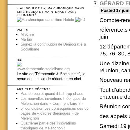
GÉRARD F
« AU BOULOT ! », MA CHRONIQUE DANS
Posted 17 juin
SINÉ HEBDO ET MAINTENANT DANS
L’HUMANITÉ
Compte-rend
référent.e.s
PAGES
M’écrire
juin
Ma bio
Signez la contribution de Démocratie &
12 départeme
Socialisme
75, 76, 80, 
D&S
Une dizaine 
www.democratie-socialisme.org
réunion, cam
Le site de "Démocratie & Socialisme", la
revue dont je suis le rédacteur en chef.
Nouveau re
Tout d’abor
ARTICLES RÉCENTS
Pas de boulot quand il fait trop chaud
chacun.e de 
Les nouvelles inventions théoriques de
Mélenchon dans « Comment faire ? »
Réunion co
5° conclusion Les conséquences des 85
pages de « cadres théoriques » de
des appels 
Mélenchon
Quatrième partie des innovations
Samedi 19 j
théoriques de Mélenchon :