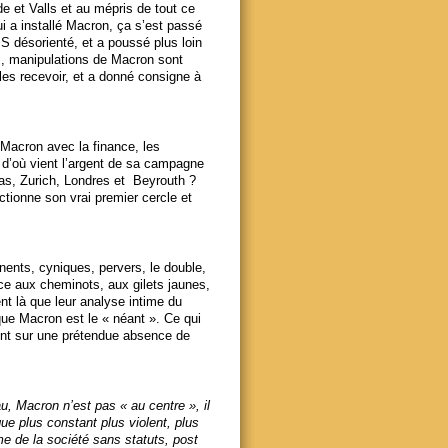
e et Valls et au mépris de tout ce
i a installé Macron, ça s’est passé
PS désorienté, et a poussé plus loin
s, manipulations de Macron sont
les recevoir, et a donné consigne à
 Macron avec la finance, les
: d’où vient l’argent de sa campagne
gas, Zurich, Londres et Beyrouth ?
tionne son vrai premier cercle et
nts, cyniques, pervers, le double,
ce aux cheminots, aux gilets jaunes,
nt là que leur analyse intime du
ue Macron est le « néant ». Ce qui
sent sur une prétendue absence de
, Macron n’est pas « au centre », il
que plus constant plus violent, plus
e de la société sans statuts, post