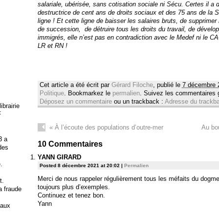
salariale, ubérisée, sans cotisation sociale ni Sécu. Certes il a 
destructrice de cent ans de droits sociaux et des 75 ans de la Sé
ligne ! Et cette ligne de baisser les salaires bruts, de supprimer 
de succession, de détruire tous les droits du travail, de dévelop
immigrés, elle n’est pas en contradiction avec le Medef ni le
LR et RN !
Cet article a été écrit par
Gérard Filoche
, publié le
7 décembre 
Politique
. Bookmarkez le
permalien
. Suivez les commentaires
Déposez un commentaire
ou un trackback :
Adresse du trackb
brairie
F
«
À l’écoute des populations d’outre-mer
Au bou
3 a
10
Commentaires
 des
YANN GIRARD
.
Posted 8 décembre 2021 at 20:02
|
Permalien
Merci de nous rappeler régulièrement tous les méfaits du dogme 
t.
toujours plus d’exemples.
la fraude
Continuez et tenez bon.
Yann
 aux