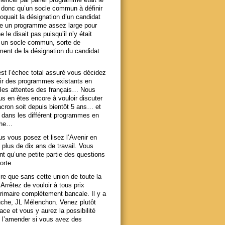
z donc qu’un socle commun à définir
quait la désignation d’un candidat
ire un programme assez large pour
le disait pas puisqu’il n’y était
 un socle commun, sorte de
ement de la désignation du candidat
t l’échec total assuré vous décidez
tir des programmes existants en
 les attentes des français… Nous
 en êtes encore à vouloir discuter
acron soit depuis bientôt 5 ans… et
 dans les différent programmes en
ache…
s vous posez et lisez l’Avenir en
plus de dix ans de travail. Vous
 qu’une petite partie des questions
orte.
ire que sans cette union de toute la
rrêtez de vouloir à tous prix
imaire complètement bancale. Il y a
uche, JL Mélenchon. Venez plutôt
ace et vous y aurez la possibilité
 l’amender si vous avez des