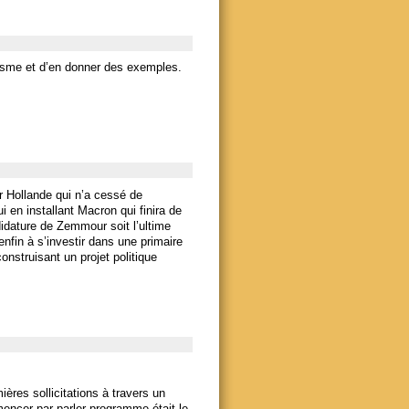
lisme et d’en donner des exemples.
ar Hollande qui n’a cessé de
ui en installant Macron qui finira de
ndidature de Zemmour soit l’ultime
nfin à s’investir dans une primaire
onstruisant un projet politique
ères sollicitations à travers un
encer par parler programme était le