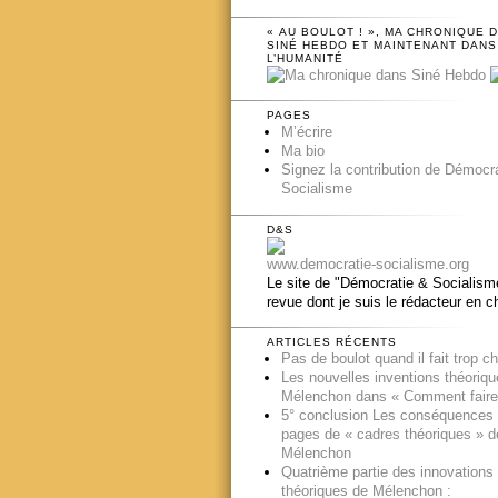
« AU BOULOT ! », MA CHRONIQUE 
SINÉ HEBDO ET MAINTENANT DANS
L’HUMANITÉ
PAGES
M’écrire
Ma bio
Signez la contribution de Démocr
Socialisme
D&S
www.democratie-socialisme.org
Le site de "Démocratie & Socialisme
revue dont je suis le rédacteur en c
ARTICLES RÉCENTS
Pas de boulot quand il fait trop c
Les nouvelles inventions théoriq
Mélenchon dans « Comment faire
5° conclusion Les conséquences
pages de « cadres théoriques » d
Mélenchon
Quatrième partie des innovations
théoriques de Mélenchon :