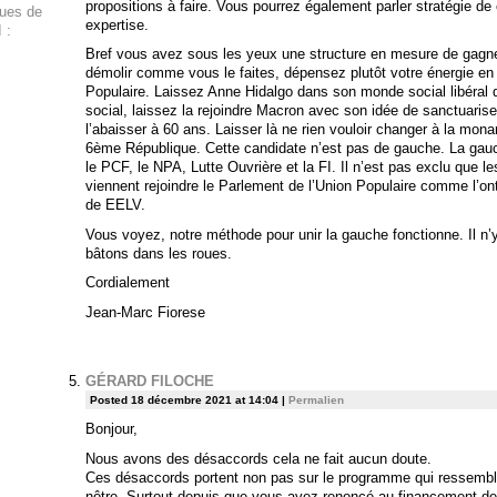
propositions à faire. Vous pourrez également parler stratégie d
ques de
expertise.
 :
Bref vous avez sous les yeux une structure en mesure de gagner
démolir comme vous le faites, dépensez plutôt votre énergie en 
Populaire. Laissez Anne Hidalgo dans son monde social libéral q
social, laissez la rejoindre Macron avec son idée de sanctuariser
l’abaisser à 60 ans. Laisser là ne rien vouloir changer à la monar
6ème République. Cette candidate n’est pas de gauche. La gauc
le PCF, le NPA, Lutte Ouvrière et la FI. Il n’est pas exclu que le
viennent rejoindre le Parlement de l’Union Populaire comme l’ont
de EELV.
Vous voyez, notre méthode pour unir la gauche fonctionne. Il n’
bâtons dans les roues.
Cordialement
Jean-Marc Fiorese
GÉRARD FILOCHE
Posted 18 décembre 2021 at 14:04
|
Permalien
Bonjour,
Nous avons des désaccords cela ne fait aucun doute.
Ces désaccords portent non pas sur le programme qui ressemb
nôtre. Surtout depuis que vous avez renoncé au financement de l