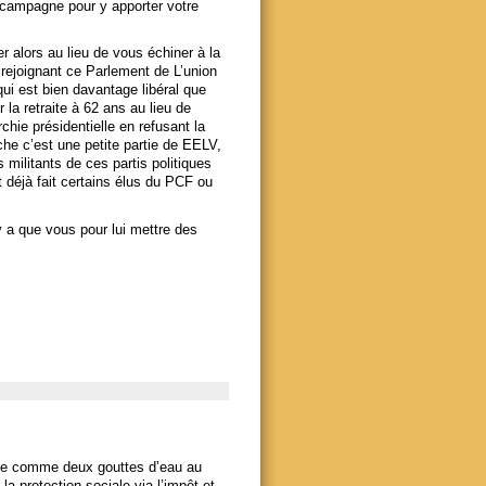
e campagne pour y apporter votre
 alors au lieu de vous échiner à la
rejoignant ce Parlement de L’union
ui est bien davantage libéral que
 la retraite à 62 ans au lieu de
chie présidentielle en refusant la
he c’est une petite partie de EELV,
s militants de ces partis politiques
 déjà fait certains élus du PCF ou
y a que vous pour lui mettre des
le comme deux gouttes d’eau au
a protection sociale via l’impôt et