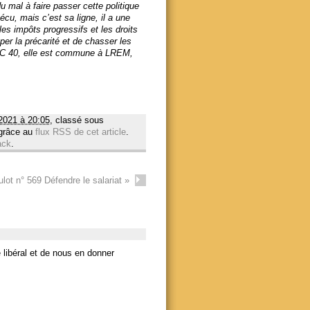
du mal à faire passer cette politique
cu, mais c’est sa ligne, il a une
les impôts progressifs et les droits
per la précarité et de chasser les
 CAC 40, elle est commune à LREM,
2021 à 20:05
, classé sous
 grâce au
flux RSS de cet article
.
ack
.
lot n° 569 Défendre le salariat
»
libéral et de nous en donner