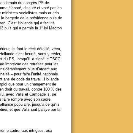
u lendemain du congrès PS de
amme élaboré, discuté et voté par les
 ministres socialistes mais au trio
la bergerie de la présidence puis de
. C’est Hollande qui a facilité
13 puis qui a permis la 1° loi Macron
eur, ils font le récit détaillé, vécu,
 Hollande s’est heurté, sans y céder,
nt du PS, lorsqu’il a signé le TSCG
rme imprévue des retraites pour les
considérablement plus d’argent aux
alité » pour faire l’unité nationale
ent ans de code du travail. Hollande
’emploi que pour un changement de
en droit du travail, contre 100 % des
ulu, avec Valls et Cambadelis, se
 le faire rompre avec son cadre
alliance populaire, jusqu’à ce qu’ils
irer, et que Valls soit balayé par la
ême cadre, aux intrigues, aux