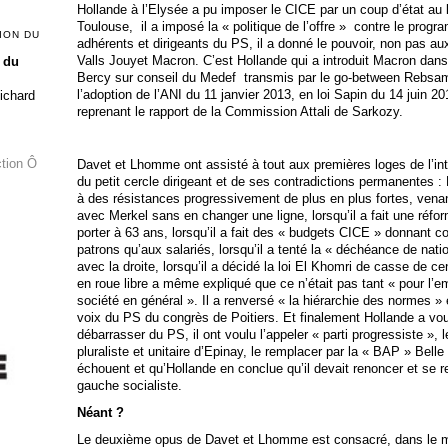
Hollande à l’Elysée a pu imposer le CICE par un coup d’état a
Toulouse, il a imposé la « politique de l’offre » contre le progr
ION DU
adhérents et dirigeants du PS, il a donné le pouvoir, non pas aux
Valls Jouyet Macron. C’est Hollande qui a introduit Macron dans 
 du
Bercy sur conseil du Medef transmis par le go-between Rebsamen
l’adoption de l’ANI du 11 janvier 2013, en loi Sapin du 14 juin 20
Richard
reprenant le rapport de la Commission Attali de Sarkozy.
ction Ô
Davet et Lhomme ont assisté à tout aux premières loges de l’intéri
du petit cercle dirigeant et de ses contradictions permanentes :
à des résistances progressivement de plus en plus fortes, vena
avec Merkel sans en changer une ligne, lorsqu’il a fait une réfo
porter à 63 ans, lorsqu’il a fait des « budgets CICE » donnant 
patrons qu’aux salariés, lorsqu’il a tenté la « déchéance de nation
avec la droite, lorsqu’il a décidé la loi El Khomri de casse de c
en roue libre a même expliqué que ce n’était pas tant « pour l
société en général ». Il a renversé « la hiérarchie des normes » 
voix du PS du congrès de Poitiers. Et finalement Hollande a vo
débarrasser du PS, il ont voulu l’appeler « parti progressiste »,
pluraliste et unitaire d’Epinay, le remplacer par la « BAP » Belle 
échouent et qu’Hollande en conclue qu’il devait renoncer et se ret
gauche socialiste.
Néant ?
Le deuxième opus de Davet et Lhomme est consacré, dans le m