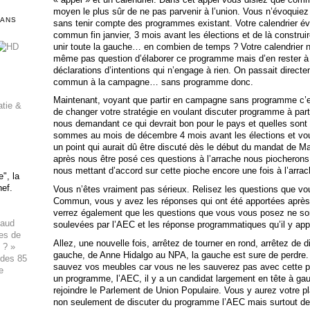
moyen le plus sûr de ne pas parvenir à l’union. Vous n’évoquie
DANS
sans tenir compte des programmes existant. Votre calendrier évo
commun fin janvier, 3 mois avant les élections et de là constru
unir toute la gauche… en combien de temps ? Votre calendrier ne 
même pas question d’élaborer ce programme mais d’en rester à
déclarations d’intentions qui n’engage à rien. On passait direct
commun à la campagne… sans programme donc.
Maintenant, voyant que partir en campagne sans programme c’es
atie &
de changer votre stratégie en voulant discuter programme à par
nous demandant ce qui devrait bon pour le pays et quelles sont
sommes au mois de décembre 4 mois avant les élections et vous
un point qui aurait dû être discuté dès le début du mandat de M
après nous être posé ces questions à l’arrache nous piocherons
nous mettant d’accord sur cette pioche encore une fois à l’arr
", la
hef.
Vous n’êtes vraiment pas sérieux. Relisez les questions que vou
Commun, vous y avez les réponses qui ont été apportées après 
verrez également que les questions que vous vous posez ne sont
haud
soulevées par l’AEC et les réponse programmatiques qu’il y app
ues de
Allez, une nouvelle fois, arrêtez de tourner en rond, arrêtez de d
 ? »
gauche, de Anne Hidalgo au NPA, la gauche est sure de perdre. A
 des 85
sauvez vos meubles car vous ne les sauverez pas avec cette pr
e
un programme, l’AEC, il y a un candidat largement en tête à ga
rejoindre le Parlement de Union Populaire. Vous y aurez votre pl
non seulement de discuter du programme l’AEC mais surtout de