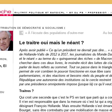
NTRIBUTION DE DÉMOCRATIE & SOCIALISME
«
À l’écoute des populations d’outre-mer
Au bou
Le traitre oui mais le néant ?
Après avoir publié « Ce qu’un président ne devrait pas dire… »
de Hollande-Valls de 2012 à 2017, les journalistes du Monde Da
et le néant » au terme du « quinquennat des riches » de Macron 
CRON,
chercher dans ces deux livres, le moindre récit des luttes de cl
, El
parler de leurs reflets au sommet. Tout se passe dans le triang
permet de voir combien le pouvoir fonctionne en roue libre san
parlementaires, ni des réactions et besoins réels du peuple et de
République une autonomie des institutions où le cercle restrein
par une présidence omnipotente impose (jusque là) ce qu’il veut
Traitres ?
 DU
Qui croit une seconde que c’est le PS en tant que parti qui a con
Il n’en est responsable que dans la mesure où c’est lui qui a or
désignant François Hollande. Mais ensuite Hollande s’est éman
Bourget, sans être contrebattu par une mobilisation de masse e