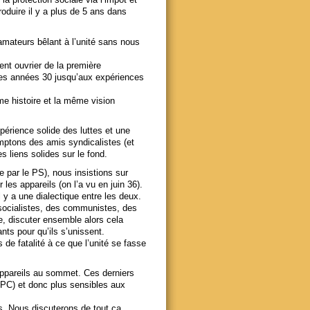
oduire il y a plus de 5 ans dans
mateurs bêlant à l’unité sans nous
nt ouvrier de la première
 les années 30 jusqu’aux expériences
e histoire et la même vision
rience solide des luttes et une
omptons des amis syndicalistes (et
s liens solides sur le fond.
 par le PS), nous insistions sur
 les appareils (on l’a vu en juin 36).
l y a une dialectique entre les deux.
 socialistes, des communistes, des
e, discuter ensemble alors cela
ants pour qu’ils s’unissent.
 de fatalité à ce que l’unité se fasse
s appareils au sommet. Ces derniers
u PC) et donc plus sensibles aux
. Nous discuterons de tout ça