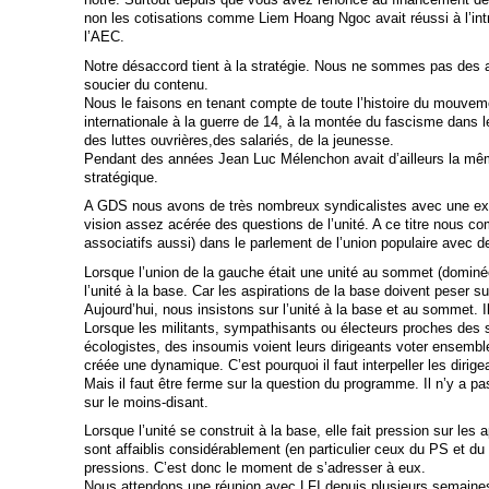
non les cotisations comme Liem Hoang Ngoc avait réussi à l’intr
l’AEC.
Notre désaccord tient à la stratégie. Nous ne sommes pas des a
soucier du contenu.
Nous le faisons en tenant compte de toute l’histoire du mouveme
internationale à la guerre de 14, à la montée du fascisme dans
des luttes ouvrières,des salariés, de la jeunesse.
Pendant des années Jean Luc Mélenchon avait d’ailleurs la mêm
stratégique.
A GDS nous avons de très nombreux syndicalistes avec une expé
vision assez acérée des questions de l’unité. A ce titre nous c
associatifs aussi) dans le parlement de l’union populaire avec de
Lorsque l’union de la gauche était une unité au sommet (dominée
l’unité à la base. Car les aspirations de la base doivent peser sur
Aujourd’hui, nous insistons sur l’unité à la base et au sommet. I
Lorsque les militants, sympathisants ou électeurs proches des
écologistes, des insoumis voient leurs dirigeants voter ensembl
créée une dynamique. C’est pourquoi il faut interpeller les dirige
Mais il faut être ferme sur la question du programme. Il n’y a pas
sur le moins-disant.
Lorsque l’unité se construit à la base, elle fait pression sur le
sont affaiblis considérablement (en particulier ceux du PS et d
pressions. C’est donc le moment de s’adresser à eux.
Nous attendons une réunion avec LFI depuis plusieurs semaines