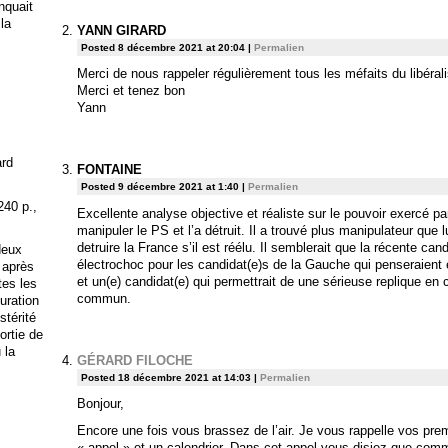
anquait
 la
YANN GIRARD
Posted 8 décembre 2021 at 20:04
|
Permalien
Merci de nous rappeler régulièrement tous les méfaits du libéra
Merci et tenez bon
Yann
ard
FONTAINE
Posted 9 décembre 2021 at 1:40
|
Permalien
240 p.,
Excellente analyse objective et réaliste sur le pouvoir exercé p
manipuler le PS et l’a détruit. Il a trouvé plus manipulateur que l
detruire la France s’il est réélu. Il semblerait que la récente ca
deux
électrochoc pour les candidat(e)s de la Gauche qui penseraient e
 après
et un(e) candidat(e) qui permettrait de une sérieuse replique en c
tes les
commun.
uration
stérité
ortie de
 la
GÉRARD FILOCHE
Posted 18 décembre 2021 at 14:03
|
Permalien
Bonjour,
Encore une fois vous brassez de l’air. Je vous rappelle vos premi
« appel » et un calendrier. Dans cet appel vous disiez que comm