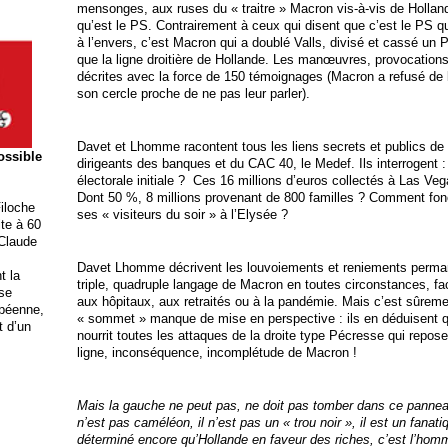
mensonges, aux ruses du « traitre » Macron vis-à-vis de Holland
qu’est le PS. Contrairement à ceux qui disent que c’est le PS qu
à l’envers, c’est Macron qui a doublé Valls, divisé et cassé un 
que la ligne droitière de Hollande. Les manœuvres, provocation
décrites avec la force de 150 témoignages (Macron a refusé de 
son cercle proche de ne pas leur parler).
Davet et Lhomme racontent tous les liens secrets et publics de
possible
dirigeants des banques et du CAC 40, le Medef. Ils interrogent 
électorale initiale ? Ces 16 millions d’euros collectés à Las Ve
Dont 50 %, 8 millions provenant de 800 familles ? Comment fonc
iloche
ses « visiteurs du soir » à l’Elysée ?
ite à 60
 Claude
Davet Lhomme décrivent les louvoiements et reniements permane
t la
triple, quadruple langage de Macron en toutes circonstances, fa
ise
aux hôpitaux, aux retraités ou à la pandémie. Mais c’est sûreme
opéenne,
« sommet » manque de mise en perspective : ils en déduisent q
t d’un
nourrit toutes les attaques de la droite type Pécresse qui repo
ligne, inconséquence, incomplétude de Macron !
Mais la gauche ne peut pas, ne doit pas tomber dans ce panneau
n’est pas caméléon, il n’est pas un « trou noir », il est un fanati
déterminé encore qu’Hollande en faveur des riches, c’est l’homm