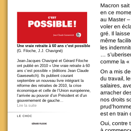
Macron sait 
en ce moment
au Master – d
voler en écl
gré. Il laiss
même facilit
Une vraie retraite à 60 ans c‘est possible
les indemni
(G. Filoche, J.J. Chavigné)
… s’uberiser
comme la « l
Jean-Jacques Chavigné et Gérard Filoche
ont publié en 2010 « Une vraie retraite à 60
On a mis de
ans c’est possible » (éditions Jean Claude
Gawsewitch). Ils publient courant
du travail, 
septembre un nouveau livre intégrant la
salaires, av
réforme des retraites de 2010, la crise
économique et celle de l’Union européenne,
arracher des
l’arrivée au pouvoir d’un Président et d’un
nos droits 
gouvernement de gauche…
Lire la suite
prud’hommes,
est en train
LE CHOC
Oui, contre t
à commencer