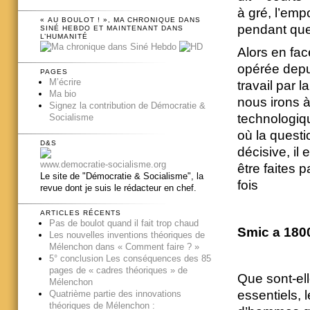
à gré, l’empo
« AU BOULOT ! », MA CHRONIQUE DANS
pendant que 
SINÉ HEBDO ET MAINTENANT DANS
L’HUMANITÉ
Alors en fac
opérée depui
PAGES
M’écrire
travail par l
Ma bio
nous irons à
Signez la contribution de Démocratie &
technologiqu
Socialisme
où la questi
D&S
décisive, il
www.democratie-socialisme.org
être faites 
Le site de "Démocratie & Socialisme", la
fois
revue dont je suis le rédacteur en chef.
ARTICLES RÉCENTS
Pas de boulot quand il fait trop chaud
Smic a 1800
Les nouvelles inventions théoriques de
Mélenchon dans « Comment faire ? »
5° conclusion Les conséquences des 85
pages de « cadres théoriques » de
Que sont-ell
Mélenchon
essentiels, 
Quatrième partie des innovations
théoriques de Mélenchon :