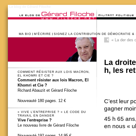
Le blog de Gérard Filoche
MA BIO
M’ÉCRIRE
SIGNEZ LA CONTRIBUTION DE DÉMOCRATIE &
«
La der des d
La droit
h, les ret
COMMENT RÉSISTER AUX LOIS MACRON,
EL KHOMRI ET CIE ?
Comment résister aux lois Macron, El
Khomri et Cie ?
Richard Abauzit et Gérard Filoche
C’est leur p
Nouveauté 180 pages. 12 €
gagner moin
« VIVE L’ENTREPRISE ? » LE CODE DU
TRAVAIL EN DANGER
45 h 65 ans,
Vive l'entreprise ?
Le nouveau livre de Gérard Filoche
en nous « ub
Nouveauté 192 pages. 14,95 €