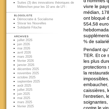
d’hommes qui
Suites (3) des innovations théoriques de
vivre le pa
Mélenchon pour les 10 ans de LFI :
médian, 1780
BLOGOLISTE
ont bloqué d
Démocratie & Socialisme
554,58 euro
Slovar les Nouvelles
Solidarité Filoche
hebdomadair
supplémentai
ARCHIVES
juillet 2026
% de salarié
juin 2026
mai 2026
Pendant qu’i
avril 2026
TER. Et ce s
mars 2026
les plus dur
février 2026
janvier 2026
protections 
décembre 2025
la restaurati
novembre 2025
octobre 2025
impossibles,
septembre 2025
embaucher, i
août 2025
juillet 2025
caissières, 
juin 2025
l’entretien,
mai 2025
soignantes, 
mars 2025
février 2025
contre le vi