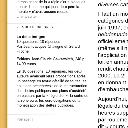
intransigeant de la « règle d’or » planquait
diverses cat
son or. L’homme qui jouait le « père la
morale » n’avait aucune morale.
Il faut un m
Lire la suite
catégories d
juin 1997, e
« LA DETTE INDIGNE »
hebdomadair
La dette indigne
officielleme
10 questions, 10 réponses
Par Jean-Jacques Chavigné et Gérard
(même s’il n
Filoche.
l’applicatio
Éditions Jean-Claude Gawsewitch, 240 p.,
loi, en annu
14,90 euros
rendit chaot
En 10 questions, 10 réponses, les deux
2000. La 2° 
auteurs avancent leurs propositions après
un passage en revue détaillé de toutes les
en donnant 
solutions présentées : de la restructuration
d’embauche
des dettes publiques aux plans d’austérité
en passant par la « règle d’or », la sortie de
Aujourd’hui,
la zone euro, les euro-obligations ou la
légale du tr
monétisation des dettes publiques.
heures suppl
par roulemen
Partager
|
dit « courts 