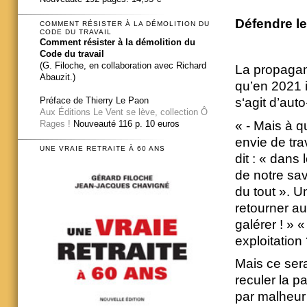
Défendre le
COMMENT RÉSISTER À LA DÉMOLITION DU
CODE DU TRAVAIL
Comment résister à la démolition du
Code du travail
(G. Filoche, en collaboration avec Richard
La propagand
Abauzit.)
qu’en 2021 i
Préface de Thierry Le Paon
s‘agit d’aut
Aux Éditions Le Vent se lève, collection Ô
« - Mais à q
Rages !
Nouveauté 116 p. 10 euros
envie de tra
UNE VRAIE RETRAITE À 60 ANS
dit : « dans 
de notre sav
du tout ». U
retourner au
galérer ! » 
exploitation 
Mais ce serai
reculer la pa
par malheur i