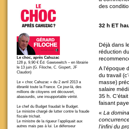
des conditio
32 h ET hau
Déjà dans le
réduction d
Le choc, après Cahuzac
recommence
128 p, 9,90 € Éd. Gawsewitch – en librairie
le 13 juin (G. Filoche, C. Gispert, JF
A l’époque d
Claudon)
du travail (
masse) préc
Le « choc Cahuzac » du 2 avril 2013 a
ébranlé toute la France. Ce jour-là, des
salaire médi
millions de citoyens ont découvert,
35 h. C’étai
abasourdis, une insupportable vérité.
faisant paye
Le chef du Budget fraudait le Budget.
Le ministre chargé de lutter contre la fraude
«
La dominat
fiscale trichait.
concurrence 
Le ministre de la rigueur l’appliquait aux
l’infini du p
autres mais pas à lui. Le défenseur