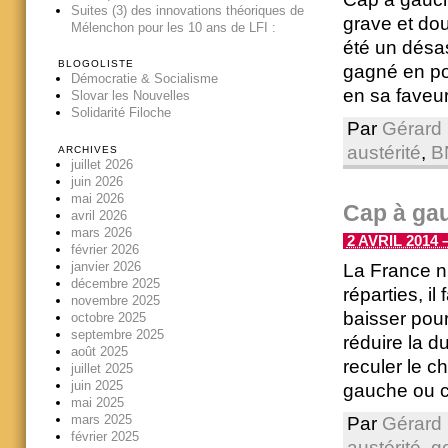
Suites (3) des innovations théoriques de
grave et dou
Mélenchon pour les 10 ans de LFI :
été un désas
BLOGOLISTE
gagné en po
Démocratie & Socialisme
en sa faveur 
Slovar les Nouvelles
Solidarité Filoche
Par
Gérard 
austérité
,
B
ARCHIVES
juillet 2026
juin 2026
mai 2026
Cap à gau
avril 2026
mars 2026
2 AVRIL 2014 –
février 2026
janvier 2026
La France n’
décembre 2025
réparties, i
novembre 2025
baisser pour
octobre 2025
septembre 2025
réduire la d
août 2025
reculer le 
juillet 2025
juin 2025
gauche ou c
mai 2025
mars 2025
Par
Gérard 
février 2025
austérité
,
g