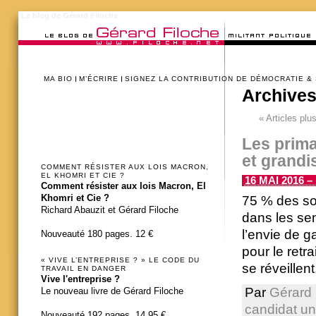
Le blog de Gérard Filoche
MA BIO
M’ÉCRIRE
SIGNEZ LA CONTRIBUTION DE DÉMOCRATIE &
Archives
«
Articles plu
Les prima
et grandi
COMMENT RÉSISTER AUX LOIS MACRON,
EL KHOMRI ET CIE ?
16 MAI 2016 – 
Comment résister aux lois Macron, El
Khomri et Cie ?
75 % des so
Richard Abauzit et Gérard Filoche
dans les se
l’envie de g
Nouveauté 180 pages. 12 €
pour le retr
« VIVE L’ENTREPRISE ? » LE CODE DU
se réveillent
TRAVAIL EN DANGER
Vive l'entreprise ?
Par
Gérard 
Le nouveau livre de Gérard Filoche
candidat un
Nouveauté 192 pages. 14,95 €