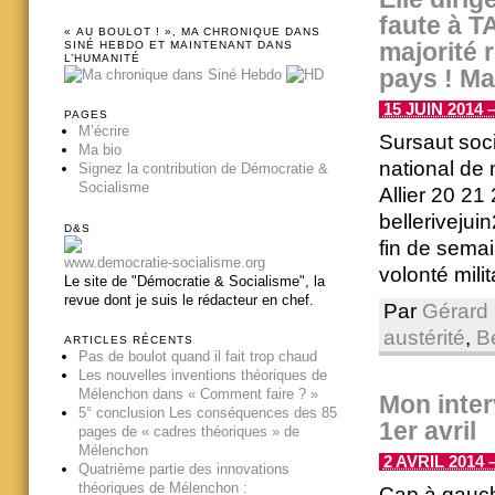
faute à TA
« AU BOULOT ! », MA CHRONIQUE DANS
majorité 
SINÉ HEBDO ET MAINTENANT DANS
L’HUMANITÉ
pays ! Ma
15 JUIN 2014 –
PAGES
M’écrire
Sursaut soc
Ma bio
national de m
Signez la contribution de Démocratie &
Socialisme
Allier 20 21 
belleriveju
D&S
fin de semai
www.democratie-socialisme.org
volonté milit
Le site de "Démocratie & Socialisme", la
revue dont je suis le rédacteur en chef.
Par
Gérard 
austérité
,
Be
ARTICLES RÉCENTS
Pas de boulot quand il fait trop chaud
Les nouvelles inventions théoriques de
Mélenchon dans « Comment faire ? »
Mon inter
5° conclusion Les conséquences des 85
1er avril
pages de « cadres théoriques » de
Mélenchon
2 AVRIL 2014 –
Quatrième partie des innovations
théoriques de Mélenchon :
Cap à gauch