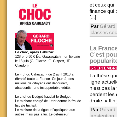
et ceux qui 
finance qui p
[...]
Par
Gérard 
classes soc
La France
Le choc, après Cahuzac
C’est pou
128 p, 9,90 € Éd. Gawsewitch – en librairie
popularit
le 13 juin (G. Filoche, C. Gispert, JF
Claudon)
5 SEPTEMBRE 
Le « choc Cahuzac » du 2 avril 2013 a
La thèse que
ébranlé toute la France. Ce jour-là, des
ligne actuel
millions de citoyens ont découvert,
n’est pas la
abasourdis, une insupportable vérité.
perdent les 
Le chef du Budget fraudait le Budget.
droite. « Il 
Le ministre chargé de lutter contre la fraude
fiscale trichait.
Par
Gérard 
Le ministre de la rigueur l’appliquait aux
autres mais pas à lui. Le défenseur
abstention
,