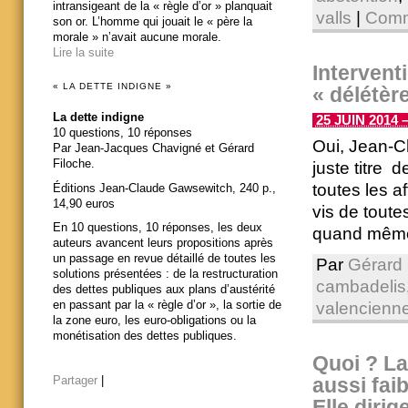
intransigeant de la « règle d’or » planquait
valls
|
Comm
son or. L’homme qui jouait le « père la
morale » n’avait aucune morale.
Lire la suite
Intervent
« LA DETTE INDIGNE »
« délétère
La dette indigne
25 JUIN 2014 –
10 questions, 10 réponses
Oui, Jean-Ch
Par Jean-Jacques Chavigné et Gérard
Filoche.
juste titre 
toutes les af
Éditions Jean-Claude Gawsewitch, 240 p.,
14,90 euros
vis de toute
En 10 questions, 10 réponses, les deux
quand même e
auteurs avancent leurs propositions après
un passage en revue détaillé de toutes les
Par
Gérard 
solutions présentées : de la restructuration
cambadelis
des dettes publiques aux plans d’austérité
en passant par la « règle d’or », la sortie de
valencienn
la zone euro, les euro-obligations ou la
monétisation des dettes publiques.
Quoi ? La
aussi fai
Partager
|
Elle dirig