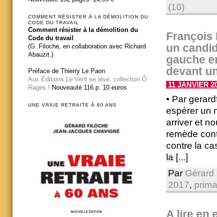
(10)
COMMENT RÉSISTER À LA DÉMOLITION DU
CODE DU TRAVAIL
Comment résister à la démolition du
François 
Code du travail
un candi
(G. Filoche, en collaboration avec Richard
Abauzit.)
gauche en
devant un
Préface de Thierry Le Paon
Aux Éditions Le Vent se lève, collection Ô
11 JANVIER 20
Rages !
Nouveauté 116 p. 10 euros
• Par gerard
UNE VRAIE RETRAITE À 60 ANS
espérer un 
arriver et n
remède cont
contre la ca
la [...]
Par
Gérard 
2017
,
prima
A lire en 