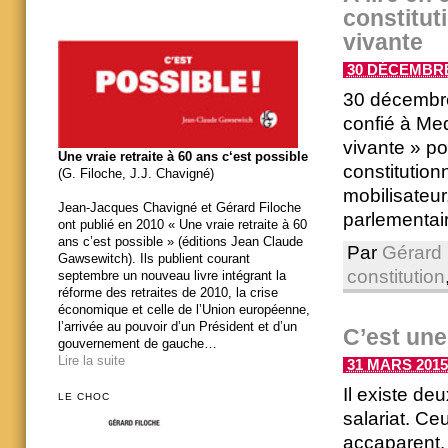
constitut
vivante
30 DÉCEMBRE 
30 décembre
confié à Med
vivante » pou
Une vraie retraite à 60 ans c‘est possible
constitution
(G. Filoche, J.J. Chavigné)
mobilisateur
Jean-Jacques Chavigné et Gérard Filoche
parlementaire
ont publié en 2010 « Une vraie retraite à 60
ans c’est possible » (éditions Jean Claude
Par
Gérard 
Gawsewitch). Ils publient courant
constitution
septembre un nouveau livre intégrant la
réforme des retraites de 2010, la crise
économique et celle de l’Union européenne,
l’arrivée au pouvoir d’un Président et d’un
C’est une
gouvernement de gauche…
Lire la suite
31 MARS 2015 
Il existe de
LE CHOC
salariat. Ce
accaparent. 