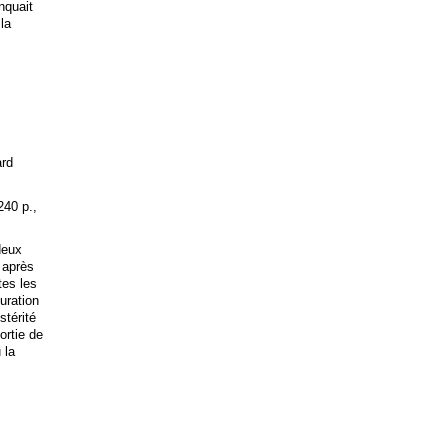
anquait
 la
ard
240 p.,
deux
 après
tes les
uration
stérité
ortie de
 la