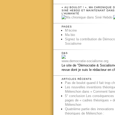
« AU BOULOT ! », MA CHRONIQUE 
SINÉ HEBDO ET MAINTENANT DANS
L’HUMANITÉ
PAGES
M’écrire
Ma bio
Signez la contribution de Démocr
Socialisme
D&S
www.democratie-socialisme.org
Le site de "Démocratie & Socialisme
revue dont je suis le rédacteur en c
ARTICLES RÉCENTS
Pas de boulot quand il fait trop c
Les nouvelles inventions théoriq
Mélenchon dans « Comment faire
5° conclusion Les conséquences
pages de « cadres théoriques » d
Mélenchon
Quatrième partie des innovations
théoriques de Mélenchon :