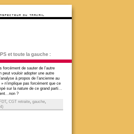
 PS et toute la gauche :
s forcément de sauter de l’autre
 peut vouloir adopter une autre
’analyse à propos de l’ancienne au
r » n’implique pas forcément que ce
mpé sur la nature de ce grand parti…
nuent…non ?
FDT
,
CGT retraite
,
gauche
,
4)