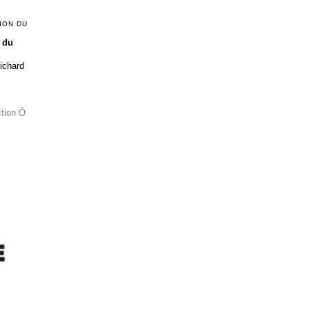
ION DU
 du
Richard
ction Ô