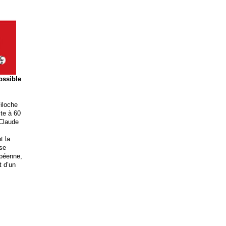
possible
iloche
ite à 60
 Claude
t la
ise
opéenne,
t d’un