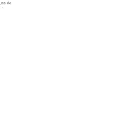
ques de
 :