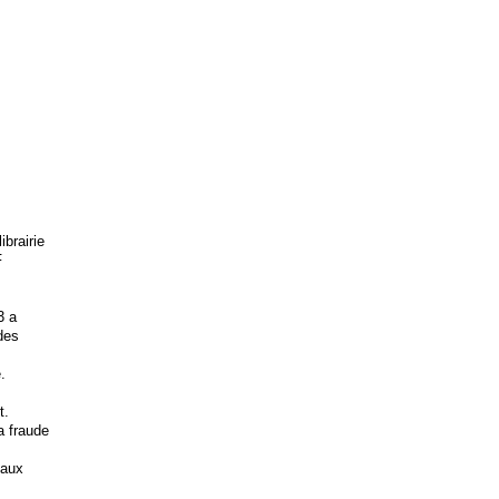
brairie
F
3 a
 des
.
t.
la fraude
 aux