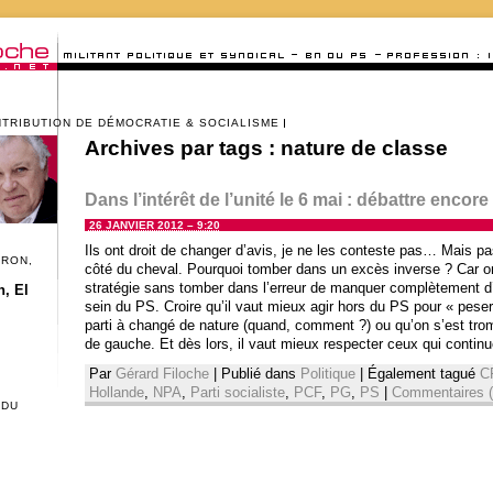
NTRIBUTION DE DÉMOCRATIE & SOCIALISME
Archives par tags :
nature de classe
Dans l’intérêt de l’unité le 6 mai : débattre encore
26 JANVIER 2012 – 9:20
Ils ont droit de changer d’avis, je ne les conteste pas… Mais pa
CRON,
côté du cheval. Pourquoi tomber dans un excès inverse ? Car on
stratégie sans tomber dans l’erreur de manquer complètement d
, El
sein du PS. Croire qu’il vaut mieux agir hors du PS pour « pese
parti à changé de nature (quand, comment ?) ou qu’on s’est tro
de gauche. Et dès lors, il vaut mieux respecter ceux qui conti
Par
Gérard Filoche
|
Publié dans
Politique
|
Également tagué
C
Hollande
,
NPA
,
Parti socialiste
,
PCF
,
PG
,
PS
|
Commentaires (
 DU