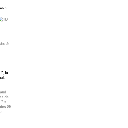
DANS
atie &
", la
hef.
haud
ues de
 ? »
 des 85
e