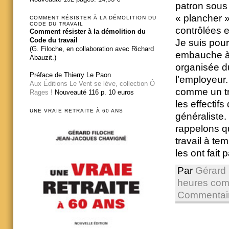
patron sous 
« plancher »
COMMENT RÉSISTER À LA DÉMOLITION DU
CODE DU TRAVAIL
contrôlées e
Comment résister à la démolition du
Code du travail
Je suis pou
(G. Filoche, en collaboration avec Richard
embauche à t
Abauzit.)
organisée d
Préface de Thierry Le Paon
l’employeur.
Aux Éditions Le Vent se lève, collection Ô
comme un tri
Rages !
Nouveauté 116 p. 10 euros
les effectifs
UNE VRAIE RETRAITE À 60 ANS
généraliste. 
rappelons q
travail à te
les ont fait 
Par
Gérard 
heures com
Commentair