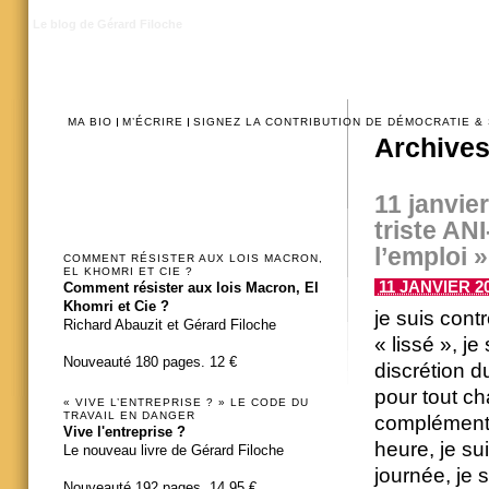
Le blog de Gérard Filoche
MA BIO
M’ÉCRIRE
SIGNEZ LA CONTRIBUTION DE DÉMOCRATIE &
Archives
11 janvier
triste AN
l’emploi »
COMMENT RÉSISTER AUX LOIS MACRON,
EL KHOMRI ET CIE ?
11 JANVIER 20
Comment résister aux lois Macron, El
Khomri et Cie ?
je suis contr
Richard Abauzit et Gérard Filoche
« lissé », j
Nouveauté 180 pages. 12 €
discrétion d
pour tout ch
« VIVE L’ENTREPRISE ? » LE CODE DU
TRAVAIL EN DANGER
complémenta
Vive l'entreprise ?
heure, je s
Le nouveau livre de Gérard Filoche
journée, je 
Nouveauté 192 pages. 14,95 €