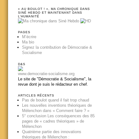
« AU BOULOT ! », MA CHRONIQUE DANS
SINÉ HEBDO ET MAINTENANT DANS
L’HUMANITÉ
PAGES
M’écrire
Ma bio
Signez la contribution de Démocratie &
Socialisme
D&S
www.democratie-socialisme.org
Le site de "Démocratie & Socialisme", la
revue dont je suis le rédacteur en chef.
ARTICLES RÉCENTS
Pas de boulot quand il fait trop chaud
Les nouvelles inventions théoriques de
Mélenchon dans « Comment faire ? »
5° conclusion Les conséquences des 85
pages de « cadres théoriques » de
Mélenchon
Quatrième partie des innovations
théoriques de Mélenchon :