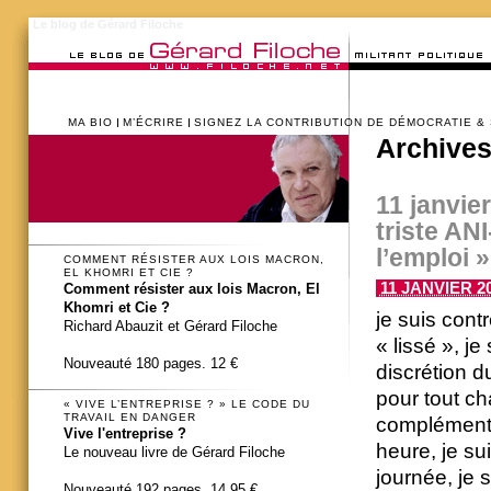
Le blog de Gérard Filoche
MA BIO
M’ÉCRIRE
SIGNEZ LA CONTRIBUTION DE DÉMOCRATIE &
Archives
11 janvier
triste AN
l’emploi »
COMMENT RÉSISTER AUX LOIS MACRON,
EL KHOMRI ET CIE ?
11 JANVIER 20
Comment résister aux lois Macron, El
Khomri et Cie ?
je suis contr
Richard Abauzit et Gérard Filoche
« lissé », j
Nouveauté 180 pages. 12 €
discrétion d
pour tout ch
« VIVE L’ENTREPRISE ? » LE CODE DU
TRAVAIL EN DANGER
complémenta
Vive l'entreprise ?
heure, je s
Le nouveau livre de Gérard Filoche
journée, je 
Nouveauté 192 pages. 14,95 €