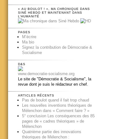
« AU BOULOT ! », MA CHRONIQUE DANS
SINÉ HEBDO ET MAINTENANT DANS
L’HUMANITÉ
PAGES
M’écrire
Ma bio
Signez la contribution de Démocratie &
Socialisme
D&S
www.democratie-socialisme.org
Le site de "Démocratie & Socialisme", la
revue dont je suis le rédacteur en chef.
ARTICLES RÉCENTS
Pas de boulot quand il fait trop chaud
Les nouvelles inventions théoriques de
Mélenchon dans « Comment faire ? »
5° conclusion Les conséquences des 85
pages de « cadres théoriques » de
Mélenchon
Quatrième partie des innovations
théoriques de Mélenchon :