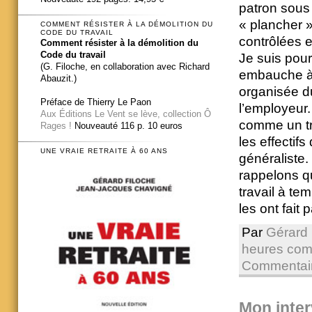
patron sous 
« plancher »
COMMENT RÉSISTER À LA DÉMOLITION DU
CODE DU TRAVAIL
contrôlées e
Comment résister à la démolition du
Code du travail
Je suis pou
(G. Filoche, en collaboration avec Richard
embauche à t
Abauzit.)
organisée d
Préface de Thierry Le Paon
l’employeur.
Aux Éditions Le Vent se lève, collection Ô
comme un tri
Rages !
Nouveauté 116 p. 10 euros
les effectifs
UNE VRAIE RETRAITE À 60 ANS
généraliste. 
rappelons q
travail à te
les ont fait 
Par
Gérard 
heures com
Commentair
Mon inte