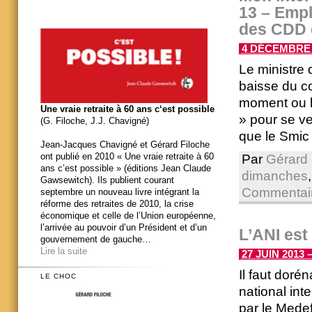
13 – Empl
des CDD 
4 DÉCEMBRE 2
Le ministre 
baisse du co
moment ou l
Une vraie retraite à 60 ans c‘est possible
» pour se ve
(G. Filoche, J.J. Chavigné)
que le Smic 
Jean-Jacques Chavigné et Gérard Filoche
ont publié en 2010 « Une vraie retraite à 60
Par
Gérard 
ans c’est possible » (éditions Jean Claude
dimanches
Gawsewitch). Ils publient courant
Commentair
septembre un nouveau livre intégrant la
réforme des retraites de 2010, la crise
économique et celle de l’Union européenne,
l’arrivée au pouvoir d’un Président et d’un
L’ANI est
gouvernement de gauche…
Lire la suite
27 JUIN 2013 –
Il faut doré
LE CHOC
national int
par le Medef