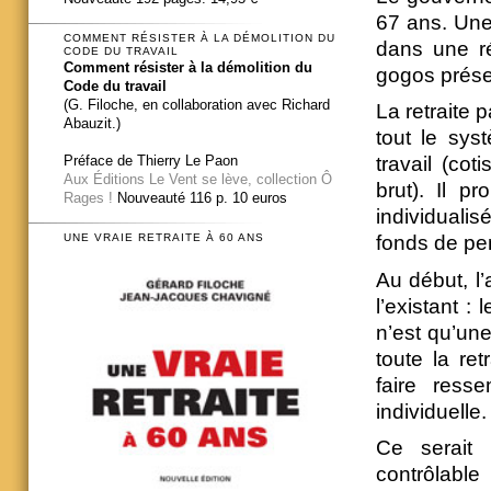
67 ans. Une 
COMMENT RÉSISTER À LA DÉMOLITION DU
dans une ré
CODE DU TRAVAIL
Comment résister à la démolition du
gogos prése
Code du travail
(G. Filoche, en collaboration avec Richard
La retraite 
Abauzit.)
tout le sys
Préface de Thierry Le Paon
travail (cot
Aux Éditions Le Vent se lève, collection Ô
brut). Il p
Rages !
Nouveauté 116 p. 10 euros
individualis
fonds de pen
UNE VRAIE RETRAITE À 60 ANS
Au début, l
l’existant :
n’est qu’un
toute la retr
faire ress
individuelle.
Ce serait 
contrôlabl