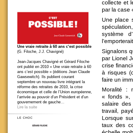
collecte et 
par la case «
Une place s
spéculation
système d’
l’emporterai
Une vraie retraite à 60 ans c‘est possible
Signalons q
(G. Filoche, J.J. Chavigné)
par Lionel J
Jean-Jacques Chavigné et Gérard Filoche
crise finan
ont publié en 2010 « Une vraie retraite à 60
à risques (
ans c’est possible » (éditions Jean Claude
Gawsewitch). Ils publient courant
faire un imm
septembre un nouveau livre intégrant la
réforme des retraites de 2010, la crise
Moralité : 
économique et celle de l’Union européenne,
« fonds »,
l’arrivée au pouvoir d’un Président et d’un
gouvernement de gauche…
salaire des
Lire la suite
travail, pay
Lorsque surg
LE CHOC
taux des cot
échelle mob