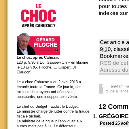
pour toutes
indexée sur 
Cet article 
9:10
, clas
Bookmarke
Le choc, après Cahuzac
RSS de cet 
128 p, 9,90 € Éd. Gawsewitch – en librairie
le 13 juin (G. Filoche, C. Gispert, JF
Adresse du
Claudon)
Le « choc Cahuzac » du 2 avril 2013 a
«
Tam-tam médi
ébranlé toute la France. Ce jour-là, des
d’une alliance
millions de citoyens ont découvert,
abasourdis, une insupportable vérité.
12
Comme
Le chef du Budget fraudait le Budget.
Le ministre chargé de lutter contre la fraude
GRÉGOIRE
fiscale trichait.
Le ministre de la rigueur l’appliquait aux
Posted 25 août
autres mais pas à lui. Le défenseur