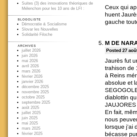
Suites (3) des innovations théoriques de
Ceux qui ap
Mélenchon pour les 10 ans de LFI :
huent Jaurè
BLOGOLISTE
gauche toute
Démocratie & Socialisme
Slovar les Nouvelles
Solidarité Filoche
M DE NAR
ARCHIVES
juillet 2026
Posted 27 août
juin 2026
Jaurès fut u
mai 2026
avril 2026
trahison de 
mars 2026
à Reins méri
février 2026
janvier 2026
absolue et l
décembre 2025
SEGOGOLENE 
novembre 2025
diablottin qu
octobre 2025
septembre 2025
JAUJORES b
août 2025
En fait, mêm
juillet 2025
juin 2025
nous peuven
mai 2025
lorsque j’a
mars 2025
bécasse pur
février 2025