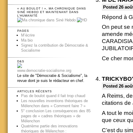
Posted 26 août
« AU BOULOT ! », MA CHRONIQUE DANS
SINÉ HEBDO ET MAINTENANT DANS
Répond à Gr
L’HUMANITÉ
On peut se 
PAGES
amende mé
M’écrire
Ma bio
CARADISIAC l
Signez la contribution de Démocratie &
JUBILATO
Socialisme
Ce cher mo
D&S
www.democratie-socialisme.org
Le site de "Démocratie & Socialisme", la
TRICKYBO
revue dont je suis le rédacteur en chef.
Posted 26 août
ARTICLES RÉCENTS
A Reims, de
Pas de boulot quand il fait trop chaud
Les nouvelles inventions théoriques de
citations 
Mélenchon dans « Comment faire ? »
5° conclusion Les conséquences des 85
A tout le m
pages de « cadres théoriques » de
que ceux qu
Mélenchon
Quatrième partie des innovations
C’est du sim
théoriques de Mélenchon :