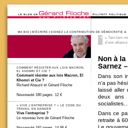
Le blog de Gérard Filoche
MA BIO
M’ÉCRIRE
SIGNEZ LA CONTRIBUTION DE DÉMOCRATIE &
«
Tam-tam médi
d’une alliance
Non à la 
Sarnez – 
COMMENT RÉSISTER AUX LOIS MACRON,
EL KHOMRI ET CIE ?
Dans son in
Comment résister aux lois Macron, El
Khomri et Cie ?
n’a pas hési
Richard Abauzit et Gérard Filoche
laissé aller
Nouveauté 180 pages. 12 €
deux ans 
socialistes…
« VIVE L’ENTREPRISE ? » LE CODE DU
TRAVAIL EN DANGER
Dans ce pay
Vive l'entreprise ?
Le nouveau livre de Gérard Filoche
retraite à 6
Le gouverne
Nouveauté 192 pages. 14,95 €