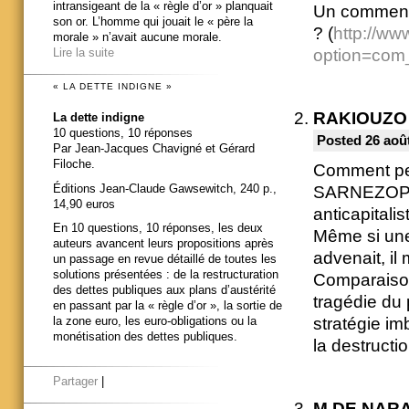
intransigeant de la « règle d’or » planquait
Un commentai
son or. L’homme qui jouait le « père la
? (
http://ww
morale » n’avait aucune morale.
option=com
Lire la suite
« LA DETTE INDIGNE »
RAKIOUZO
La dette indigne
10 questions, 10 réponses
Posted 26 août
Par Jean-Jacques Chavigné et Gérard
Filoche.
Comment peu
Éditions Jean-Claude Gawsewitch, 240 p.,
SARNEZOPHIL
14,90 euros
anticapitali
En 10 questions, 10 réponses, les deux
Même si une 
auteurs avancent leurs propositions après
advenait, il
un passage en revue détaillé de toutes les
solutions présentées : de la restructuration
Comparaison
des dettes publiques aux plans d’austérité
tragédie du p
en passant par la « règle d’or », la sortie de
la zone euro, les euro-obligations ou la
stratégie i
monétisation des dettes publiques.
la destructi
Partager
|
M DE NAR