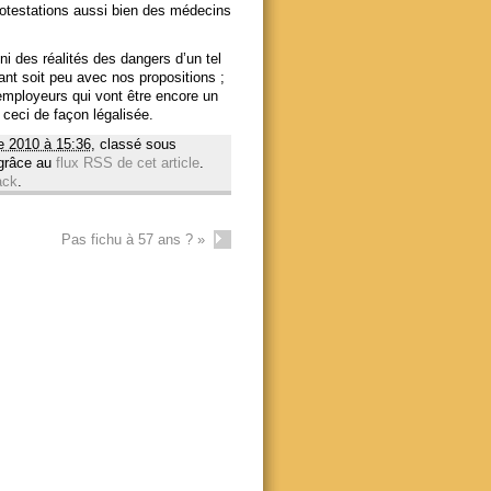
otestations aussi bien des médecins
éni des réalités des dangers d’un tel
nt soit peu avec nos propositions ;
 employeurs qui vont être encore un
 ceci de façon légalisée.
e 2010 à 15:36
, classé sous
 grâce au
flux RSS de cet article
.
ack
.
Pas fichu à 57 ans ?
»