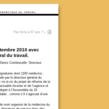
Pas fichu à 57 ans ?
»
ptembre 2010 avec
l du travail.
Denis Combrexelle. Directeur
 signatures dont 1100 médecins ,
nde par le directeur général du
 vis-à-vis du projet de réforme de la
actualité récente et de l’urgence et
adopté à l’Assemblée du 15
lable , comme s’il s’agissait d’une
de mort organisé de la médecine du
es directeurs de service donc des