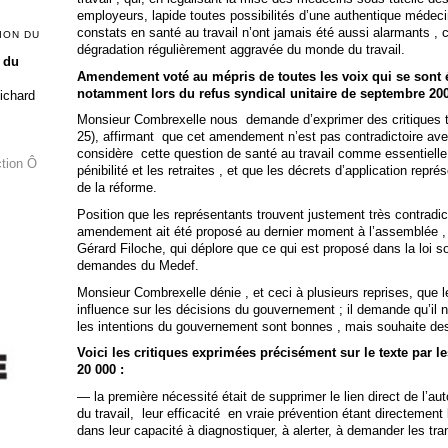
employeurs, lapide toutes possibilités d’une authentique médeci
constats en santé au travail n’ont jamais été aussi alarmants , 
ION DU
dégradation régulièrement aggravée du monde du travail.
 du
Amendement voté au mépris de toutes les voix qui se sont é
notamment lors du refus syndical unitaire de septembre 200
Richard
Monsieur Combrexelle nous demande d’exprimer des critiques trè
25), affirmant que cet amendement n’est pas contradictoire ave
considère cette question de santé au travail comme essentielle ,
ction Ô
pénibilité et les retraites , et que les décrets d’application repr
de la réforme.
Position que les représentants trouvent justement très contradict
amendement ait été proposé au dernier moment à l’assemblée ,
Gérard Filoche, qui déplore que ce qui est proposé dans la loi s
demandes du Medef.
Monsieur Combrexelle dénie , et ceci à plusieurs reprises, que 
influence sur les décisions du gouvernement ; il demande qu’il n’
les intentions du gouvernement sont bonnes , mais souhaite des
Voici les critiques exprimées précisément sur le texte par le
20 000 :
— la première nécessité était de supprimer le lien direct de l’au
du travail, leur efficacité en vraie prévention étant directement
dans leur capacité à diagnostiquer, à alerter, à demander les tr