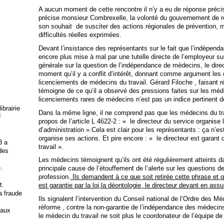
A aucun moment de cette rencontre il n’y a eu de réponse précise
précise monsieur Combrexelle, la volonté du gouvernement de r
son souhait de susciter des actions régionales de prévention, m
difficultés réelles exprimées.
Devant l’insistance des représentants sur le fait que l’indépen
encore plus mise à mal par une tutelle directe de l’employeur sur
générale sur la question de l’indépendance de médecins, le direc
moment qu’il y a conflit d’intérêt, donnant comme argument les 
licenciements de médecins du travail. Gérard Filoche , faisant 
témoigne de ce qu’il a observé des pressions faites sur les méd
licenciements rares de médecins n’est pas un indice pertinent de
brairie
Dans la même ligne, il ne comprend pas que les médecins du trav
F
propos de l’article L 4622-2 : « le directeur du service organise 
d’administration ».Cela est clair pour les représentants : ça n’es
organise ses actions. Et pire encore : « le directeur est garan
3 a
travail ».
 des
Les médecins témoignent qu’ils ont été régulièrement atteints d
.
principale cause de l’étouffement de l’alerte sur les questions de
profession.
Ils demandent à ce que soit retirée cette phrase et q
t.
est garantie par la loi,la déontologie, le directeur devant en ass
la fraude
Ils signalent l’intervention du Conseil national de l’Ordre des M
réforme , contre la non-garantie de l’indépendance des médecins 
 aux
le médecin du travail ne soit plus le coordonateur de l’équipe de