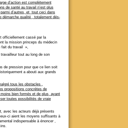
arge d’action est complètement
ns de santé au travail n’est plus
 parmi d’autres, et tout ceci dans
de démarche qualité , totalement dés-
t officiellement cassé par la
ment la mission princeps du médecin
 fait du travail »,
ravailleur tout au long de son
us de pression pour que ce lien soit
 historiquement a abouti aux grands
malgré tous les obstacles ,
es propositions concrètes de
 moins bien formés et de plus, ayant
er toutes possibilités de vraie
nt, avec les acteurs déjà présents
ceux-ci aient les moyens suffisants à
ndamental indispensable à énoncer ,
ins.