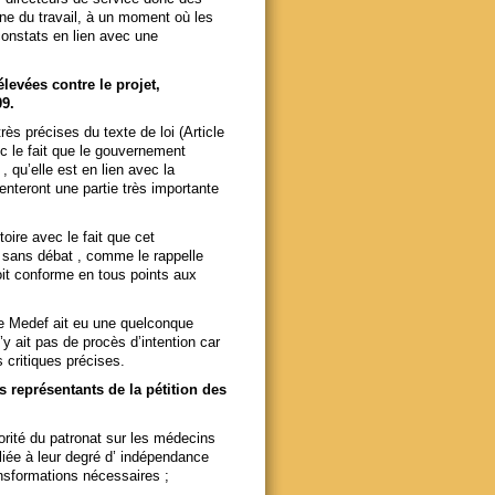
ne du travail, à un moment où les
constats en lien avec une
levées contre le projet,
9.
s précises du texte de loi (Article
c le fait que le gouvernement
 qu’elle est en lien avec la
ésenteront une partie très importante
oire avec le fait que cet
 sans débat , comme le rappelle
oit conforme en tous points aux
le Medef ait eu une quelconque
y ait pas de procès d’intention car
 critiques précises.
s représentants de la pétition des
torité du patronat sur les médecins
 liée à leur degré d’ indépendance
ansformations nécessaires ;