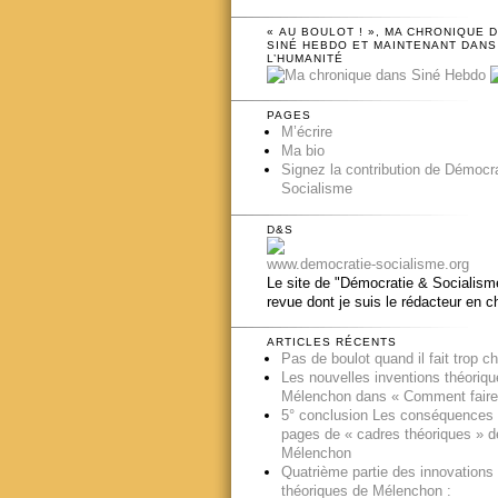
« AU BOULOT ! », MA CHRONIQUE 
SINÉ HEBDO ET MAINTENANT DANS
L’HUMANITÉ
PAGES
M’écrire
Ma bio
Signez la contribution de Démocr
Socialisme
D&S
www.democratie-socialisme.org
Le site de "Démocratie & Socialisme
revue dont je suis le rédacteur en c
ARTICLES RÉCENTS
Pas de boulot quand il fait trop c
Les nouvelles inventions théoriq
Mélenchon dans « Comment faire
5° conclusion Les conséquences
pages de « cadres théoriques » d
Mélenchon
Quatrième partie des innovations
théoriques de Mélenchon :