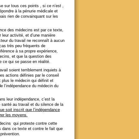
 sur tous ces points , si ce n’est ,
épondre à la pénurie médicale et
ais rien de convainquant sur les
dance des médecins est par ce texte,
 leur activité, et d’une manière
teur du travail ne reconnaît à aucun
cas très peu fréquents de
référence à sa propre expérience,
ecins, et que la question des
 ce qui se passe en réalité.
ail soient terriblement inquiets à
les actions définies par le conseil
t plus le médecin qui définit et
t de l’indépendance du médecin du
ans leur indépendance, c’est la
 santé au travail et du silence de la
ue soit inscrit que l’indépendance
urer les moyens.
édecins qui proteste contre cette
dans ce texte et contre le fait que
 prévention.