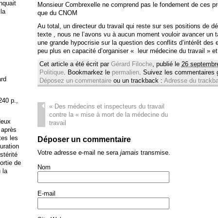
anquait
Monsieur Combrexelle ne comprend pas le fondement de ces pr
 la
que du CNOM
Au total, un directeur du travail qui reste sur ses positions de d
texte , nous ne l’avons vu à aucun moment vouloir avancer un ta
une grande hypocrisie sur la question des conflits d’intérêt des
peu plus en capacité d’organiser « leur médecine du travail » et
Cet article a été écrit par
Gérard Filoche
, publié le
26 septembr
Politique
. Bookmarkez le
permalien
. Suivez les commentaires
ard
Déposez un commentaire
ou un trackback :
Adresse du trackb
240 p.,
«
Des médecins et inspecteurs du travail
contre la « mise à mort de la médecine du
deux
travail
 après
tes les
Déposer un commentaire
uration
Votre adresse e-mail ne sera
jamais
transmise.
stérité
ortie de
Nom
 la
E-mail