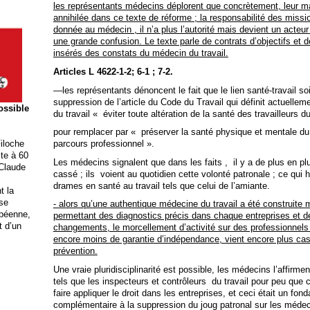
les représentants médecins déplorent que concrètement, leur m
annihilée dans ce texte de réforme ; la responsabilité des missio
donnée au médecin , il n’a plus l’autorité mais devient un acteur
une grande confusion. Le texte parle de contrats d’objectifs et 
insérés des constats du médecin du travail.
Articles L 4622-1-2; 6-1 ; 7-2.
—les représentants dénoncent le fait que le lien santé-travail soi
suppression de l’article du Code du Travail qui définit actuelle
possible
du travail « éviter toute altération de la santé des travailleurs du
pour remplacer par « préserver la santé physique et mentale du t
iloche
parcours professionnel ».
ite à 60
Les médecins signalent que dans les faits , il y a de plus en pl
 Claude
cassé ; ils voient au quotidien cette volonté patronale ; ce qui
drames en santé au travail tels que celui de l’amiante.
t la
ise
- alors qu’une authentique médecine du travail a été construite 
opéenne,
permettant des diagnostics précis dans chaque entreprises et d
t d’un
changements, le morcellement d’activité sur des professionnels
encore moins de garantie d’indépendance, vient encore plus cass
prévention.
Une vraie pluridisciplinarité est possible, les médecins l’affirme
tels que les inspecteurs et contrôleurs du travail pour peu que 
faire appliquer le droit dans les entreprises, et ceci était un fo
complémentaire à la suppression du joug patronal sur les médec