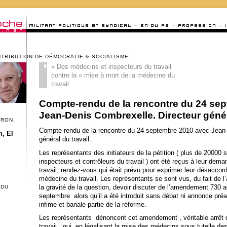
NTRIBUTION DE DÉMOCRATIE & SOCIALISME
«
Des médecins et inspecteurs du travail
contre la « mise à mort de la médecine du
travail
Compte-rendu de la rencontre du 24 se
Jean-Denis Combrexelle. Directeur généra
CRON,
Compte-rendu de la rencontre du 24 septembre 2010 avec Jean-
, El
général du travail.
Les représentants des initiateurs de la pétition ( plus de 20000
inspecteurs et contrôleurs du travail ) ont été reçus à leur dema
travail, rendez-vous qui était prévu pour exprimer leur désaccord
médecine du travail. Les représentants se sont vus, du fait de l’
la gravité de la question, devoir discuter de l’amendement 730 
 DU
septembre alors qu’il a été introduit sans débat ni annonce préa
infime et banale partie de la réforme.
Les représentants dénoncent cet amendement , véritable arrêt 
travail , qui, en légalisant la mise des médecins sous tutelle d