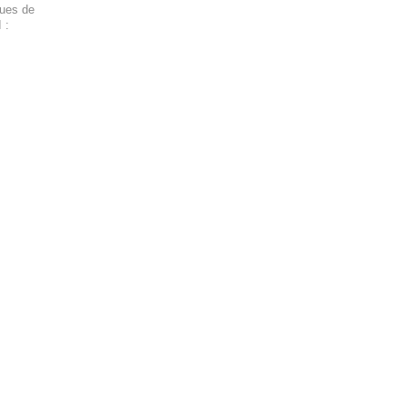
ques de
 :