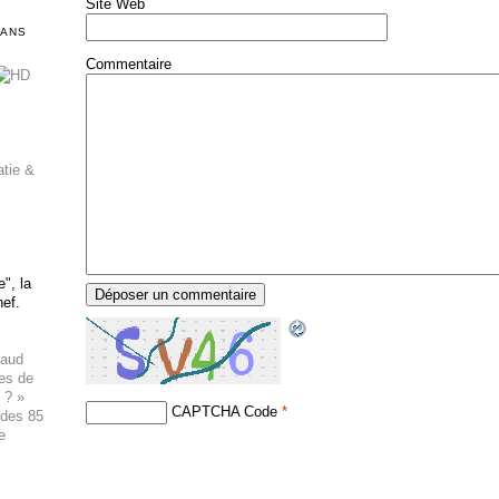
Site Web
DANS
Commentaire
atie &
", la
hef.
haud
ues de
 ? »
CAPTCHA Code
*
 des 85
e