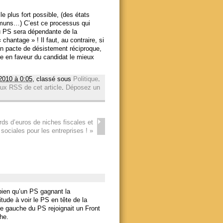
e plus fort possible, (des états
muns…) C’est ce processus qui
du PS sera dépendante de la
 chantage » ! Il faut, au contraire, si
n pacte de désistement réciproque,
he en faveur du candidat le mieux
2010 à 0:05
, classé sous
Politique
.
lux RSS de cet article
.
Déposez un
ards d’euros de niches fiscales et
sociales pour les entreprises !
»
bien qu’un PS gagnant la
itude à voir le PS en tête de la
ile gauche du PS rejoignait un Front
che.