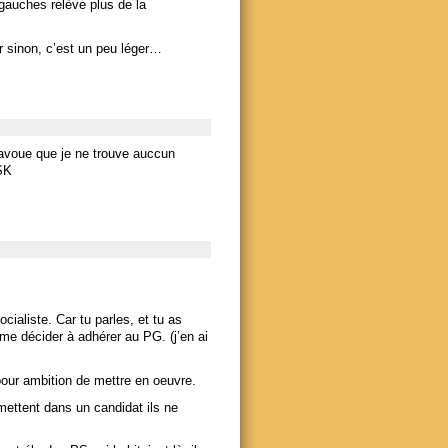
gauches relève plus de la
ar sinon, c’est un peu léger…
 avoue que je ne trouve auccun
DSK
cialiste. Car tu parles, et tu as
de me décider à adhérer au PG. (j’en ai
 pour ambition de mettre en oeuvre.
 mettent dans un candidat ils ne