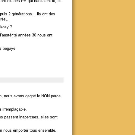
ont élu des PS qui habitaient là, ils
puis 2 générations… ils ont des
igrés…
rkozy ?
 l’austérité années 30 nous ont
is bégaye.
n, nous avons gagné le NON parce
 irremplaçable.
es passent inaperçues, elles sont
our nous emporter tous ensemble.