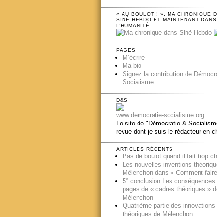
« AU BOULOT ! », MA CHRONIQUE 
SINÉ HEBDO ET MAINTENANT DANS
L’HUMANITÉ
PAGES
M’écrire
Ma bio
Signez la contribution de Démocr
Socialisme
D&S
www.democratie-socialisme.org
Le site de "Démocratie & Socialisme
revue dont je suis le rédacteur en c
ARTICLES RÉCENTS
Pas de boulot quand il fait trop c
Les nouvelles inventions théoriq
Mélenchon dans « Comment faire
5° conclusion Les conséquences
pages de « cadres théoriques » d
Mélenchon
Quatrième partie des innovations
théoriques de Mélenchon :