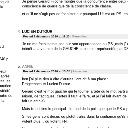
Je pense Gérard Filoche montre que la concurrence entre deux 
anquait
conscience de guerre que de la conscience de classe.
 la
et qu’il ne s’agit pas de focaliser sur pourquoi LUI est au PS, c
LUCIEN DUTOUR
Posted 2 décembre 2010 at 11:23
|
Permalien
Je ne me focaliserais pas sur son appartenance au PS ,mais j’
ard
intérêt a la victoire de la GAUCHE si elle est représentée par 
240 p.,
ANNIE
deux
Posted 2 décembre 2010 at 13:02
|
Permalien
 après
ben j’ai plus rien à dire d’autres l’ont dit à ma place :
tes les
Progechoes et Lucien Dutour
uration
stérité
Gérard c’est le mot gauche qui te tourne la tête ou le mot parti so
ortie de
raison, de tactiques, certes il faut le faire, et je l’ai fait avant 
 la
fait un article)
Mais tu oublies le principal : le fond de la politique que le PS a
Si les gens sont déçus ou plutôt trahis dans la confiance qu’ils
votent plus… ou votent FN.