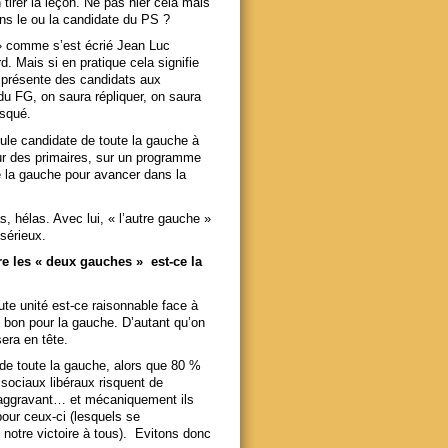
 tirer la leçon. Ne pas nier cela mais
ans le ou la candidate du PS ?
 » comme s’est écrié Jean Luc
 Mais si en pratique cela signifie
s présente des candidats aux
u FG, on saura répliquer, on saura
isqué.
ule candidate de toute la gauche à
pour des primaires, sur un programme
 la gauche pour avancer dans la
, hélas. Avec lui, « l’autre gauche »
sérieux.
re les « deux gauches » est-ce la
te unité est-ce raisonnable face à
 bon pour la gauche. D’autant qu’on
era en tête.
de toute la gauche, alors que 80 %
sociaux libéraux risquent de
 l’aggravant… et mécaniquement ils
our ceux-ci (lesquels se
 notre victoire à tous). Evitons donc