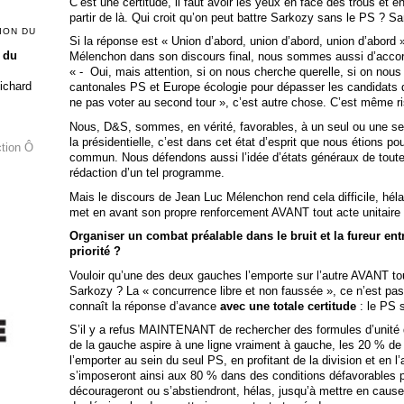
C’est une certitude, il faut avoir les yeux en face des trous et en
partir de là. Qui croit qu’on peut battre Sarkozy sans le PS ? S
ION DU
Si la réponse est « Union d’abord, union d’abord, union d’abord
 du
Mélenchon dans son discours final, nous sommes aussi d’accord.
« - Oui, mais attention, si on nous cherche querelle, si on nou
Richard
cantonales PS et Europe écologie pour dépasser les candidats d
ne pas voter au second tour », c’est autre chose. C’est même r
Nous, D&S, sommes, en vérité, favorables, à un seul ou une se
la présidentielle, c’est dans cet état d’esprit que nous étions 
ction Ô
commun. Nous défendons aussi l’idée d’états généraux de toute
rédaction d’un tel programme.
Mais le discours de Jean Luc Mélenchon rend cela difficile, hélas
met en avant son propre renforcement AVANT tout acte unitaire 
Organiser un combat préalable dans le bruit et la fureur ent
priorité ?
Vouloir qu’une des deux gauches l’emporte sur l’autre AVANT tou
Sarkozy ? La « concurrence libre et non faussée », ce n’est pas
connaît la réponse d’avance
avec une totale certitude
: le PS s
S’il y a refus MAINTENANT de rechercher des formules d’unité 
de la gauche aspire à une ligne vraiment à gauche, les 20 % de 
l’emporter au sein du seul PS, en profitant de la division et en
s’imposeront ainsi aux 80 % dans des conditions défavorables p
décourageront ou s’abstiendront, hélas, jusqu’à mettre en cause