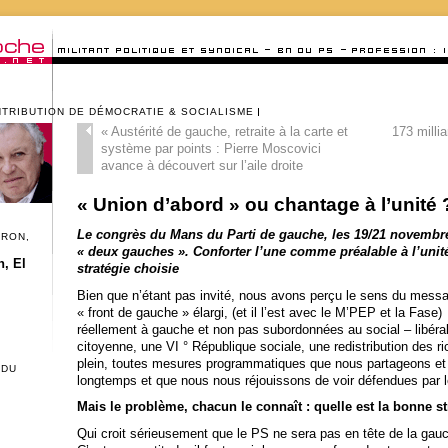
NTRIBUTION DE DÉMOCRATIE & SOCIALISME
«
Austérité de gauche, retraite à la carte et
173 milli
système par points : Pierre Moscovici
avance à découvert sur l’aile droite
« Union d’abord » ou chantage à l’unité 
Le congrès du Mans du Parti de gauche, les 19/21 novembre,
CRON,
« deux gauches ». Conforter l’une comme préalable à l’unité
, El
stratégie choisie
Bien que n’étant pas invité, nous avons perçu le sens du messag
« front de gauche » élargi, (et il l’est avec le M’PEP et la Fase
réellement à gauche et non pas subordonnées au social – libérali
citoyenne, une VI ° République sociale, une redistribution des ri
plein, toutes mesures programmatiques que nous partageons et
 DU
longtemps et que nous nous réjouissons de voir défendues par 
Mais le problème, chacun le connaît : quelle est la bonne s
Qui croit sérieusement que le PS ne sera pas en tête de la gauc