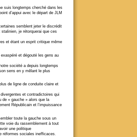
 me suis longtemps cherché dans les
 point d’appui avec le départ de JLM
rtaines semblent jeter le discrédit
talinien, je rétorquerai que ces
es et étant un esprit critique même
r exaspéré et dégouté les gens au
 notre société a depuis longtemps
 son sens en y mêlant le plus
lus de ligne de conduite claire et
divergentes et contradictoires qui
u de « gauche » alors que la
issement Républicain et l’impuissance
assembler toute la gauche sous un
ette voie du rassemblement à tout
voir une politique
réformes sociales inefficaces.