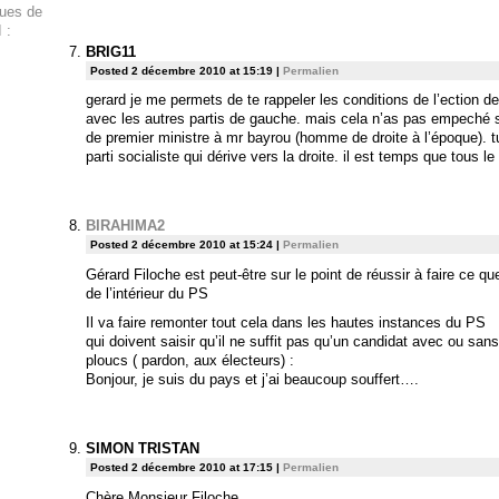
ques de
 :
BRIG11
Posted 2 décembre 2010 at 15:19
|
Permalien
gerard je me permets de te rappeler les conditions de l’ection d
avec les autres partis de gauche. mais cela n’as pas empeché s
de premier ministre à mr bayrou (homme de droite à l’époque). 
parti socialiste qui dérive vers la droite. il est temps que tous
BIRAHIMA2
Posted 2 décembre 2010 at 15:24
|
Permalien
Gérard Filoche est peut-être sur le point de réussir à faire ce q
de l’intérieur du PS
Il va faire remonter tout cela dans les hautes instances du PS
qui doivent saisir qu’il ne suffit pas qu’un candidat avec ou sans
ploucs ( pardon, aux électeurs) :
Bonjour, je suis du pays et j’ai beaucoup souffert….
SIMON TRISTAN
Posted 2 décembre 2010 at 17:15
|
Permalien
Chère Monsieur Filoche,