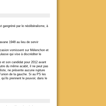
st gangréné par le néolibéralisme, à
havane 1948 au lieu de servir
occasion vomissent sur Mélenchon et
asse qui vise à discréditer le
que et son candidat pour 2012 avant
autre du même acabit, il ne peut pas
aliste, ne présente aucune rupture
d’union de la gauche. Si au PS les
qu’ils prennent le pouvoir, dans le