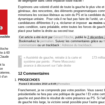
de dégringoler dans cette impasse toute tracée !
Exprimons une volonté d’unité de toute la gauche le plus vite et l
généraux, des rencontres, des éléments programmatiques com
minorisera les sociaux-libéraux au sein du PS et la candidate 
dynamique unitaire. Pour cela il ne faut pas faire de l’unité, un «
candidatures différentes il y a, réclamer et imposer
au moins
u
sans condition, sans préalable, entre toutes les forces de gauc
placé pour battre la droite au second tour.
possible
Cet article a été écrit par
Gérard Filoche
, publié le
2 décembre 
Bookmarkez le
permalien
. Suivez les commentaires grâce au
f
commentaire
ou un trackback :
Adresse du trackback
.
iloche
ite à 60
 Claude
«
Austérité de gauche, retraite à la carte et
173 milli
système par points : Pierre Moscovici
t la
avance à découvert sur l’aile droite
ise
opéenne,
12
Commentaires
t d’un
PROGECHOES
Posted 2 décembre 2010 at 8:49
|
Permalien
Franchement, je ne comprends pas votre position. Vous savez 
présidentielle ne fera pas une politique de gauche ! Et votre cert
gauche est peut-être le résultat de votre présence au PS. Si l’a
de gauche très large, la victoire serait possible pour l’autre gau