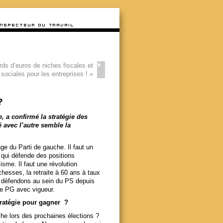
ards d’euros de niches fiscales et
sociales pour les entreprises !
»
?
 a confirmé la stratégie des
 avec l’autre semble la
e du Parti de gauche. Il faut un
) qui défende des positions
sme. Il faut une révolution
chesses, la retraite à 60 ans à taux
 défendons au sein du PS depuis
le PG avec vigueur.
tratégie pour gagner ?
he lors des prochaines élections ?