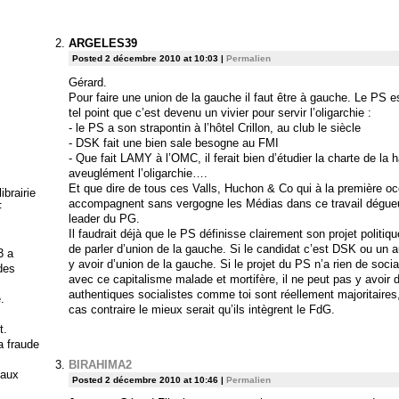
ARGELES39
Posted 2 décembre 2010 at 10:03
|
Permalien
Gérard.
Pour faire une union de la gauche il faut être à gauche. Le PS e
tel point que c’est devenu un vivier pour servir l’oligarchie :
- le PS a son strapontin à l’hôtel Crillon, au club le siècle
- DSK fait une bien sale besogne au FMI
- Que fait LAMY à l’OMC, il ferait bien d’étudier la charte de la 
aveuglément l’oligarchie….
Et que dire de tous ces Valls, Huchon & Co qui à la première 
brairie
accompagnent sans vergogne les Médias dans ce travail dégueul
F
leader du PG.
Il faudrait déjà que le PS définisse clairement son projet politi
de parler d’union de la gauche. Si le candidat c’est DSK ou un 
3 a
y avoir d’union de la gauche. Si le projet du PS n’a rien de soci
 des
avec ce capitalisme malade et mortifère, il ne peut pas y avoir 
authentiques socialistes comme toi sont réellement majoritaires, 
.
cas contraire le mieux serait qu’ils intègrent le FdG.
t.
la fraude
BIRAHIMA2
 aux
Posted 2 décembre 2010 at 10:46
|
Permalien