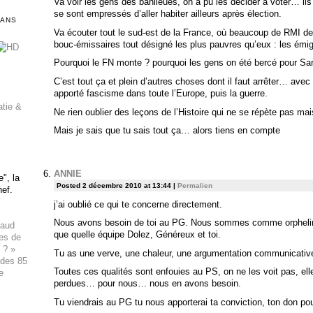
Va voir les gens des banlieues, on a pu les décider à voter… ils 
se sont empressés d’aller habiter ailleurs après élection.
DANS
Va écouter tout le sud-est de la France, où beaucoup de RMI de
bouc-émissaires tout désigné les plus pauvres qu’eux : les ém
Pourquoi le FN monte ? pourquoi les gens on été bercé pour Sa
C’est tout ça et plein d’autres choses dont il faut arrêter… avec
apporté fascisme dans toute l’Europe, puis la guerre.
atie &
Ne rien oublier des leçons de l’Histoire qui ne se répète pas ma
Mais je sais que tu sais tout ça… alors tiens en compte
ANNIE
", la
Posted 2 décembre 2010 at 13:44
|
Permalien
hef.
j’ai oublié ce qui te concerne directement.
Nous avons besoin de toi au PG. Nous sommes comme orpheli
haud
que quelle équipe Dolez, Généreux et toi.
ues de
 ? »
Tu as une verve, une chaleur, une argumentation communicative
 des 85
Toutes ces qualités sont enfouies au PS, on ne les voit pas, ell
e
perdues… pour nous… nous en avons besoin.
Tu viendrais au PG tu nous apporterai ta conviction, ton don p