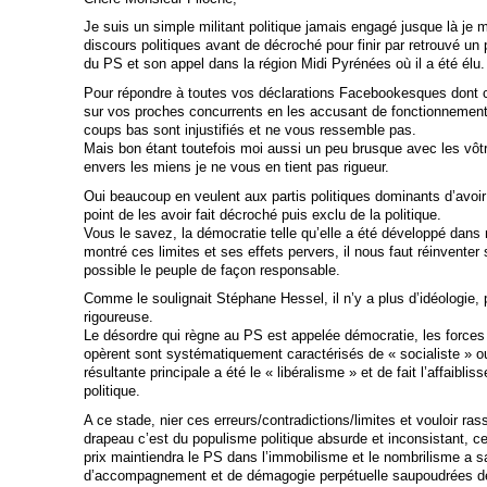
Je suis un simple militant politique jamais engagé jusque là je
discours politiques avant de décroché pour finir par retrouvé un
du PS et son appel dans la région Midi Pyrénées où il a été élu.
Pour répondre à toutes vos déclarations Facebookesques dont ce
sur vos proches concurrents en les accusant de fonctionnement s
coups bas sont injustifiés et ne vous ressemble pas.
Mais bon étant toutefois moi aussi un peu brusque avec les vôtr
envers les miens je ne vous en tient pas rigueur.
Oui beaucoup en veulent aux partis politiques dominants d’avoi
point de les avoir fait décroché puis exclu de la politique.
Vous le savez, la démocratie telle qu’elle a été développé dans
montré ces limites et ses effets pervers, il nous faut réinventer
possible le peuple de façon responsable.
Comme le soulignait Stéphane Hessel, il n’y a plus d’idéologie, p
rigoureuse.
Le désordre qui règne au PS est appelée démocratie, les forces 
opèrent sont systématiquement caractérisés de « socialiste » o
résultante principale a été le « libéralisme » et de fait l’affaibl
politique.
A ce stade, nier ces erreurs/contradictions/limites et vouloir r
drapeau c’est du populisme politique absurde et inconsistant, c
prix maintiendra le PS dans l’immobilisme et le nombrilisme a sa
d’accompagnement et de démagogie perpétuelle saupoudrées de 