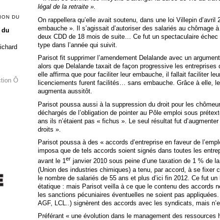
légal de la retraite ».
ION DU
On rappellera qu’elle avait soutenu, dans une loi Villepin d’avril 
embauche ». Il s’agissait d’autoriser des salariés au chômage à 
 du
deux CDD de 18 mois de suite… Ce fut un spectaculaire échec 
type dans l’année qui suivit.
Richard
Parisot fit supprimer l’amendement Delalande avec un argument
alors que Delalande taxait de façon progressive les entreprises q
elle affirma que pour faciliter leur embauche, il fallait faciliter le
ction Ô
licenciements furent facilités… sans embauche. Grâce à elle, l
augmenta aussitôt.
Parisot poussa aussi à la suppression du droit pour les chômeur
déchargés de l’obligation de pointer au Pôle emploi sous prétext
ans ils n’étaient pas « fichus ». Le seul résultat fut d’augmente
droits ».
Parisot poussa à des « accords d’entreprise en faveur de l’emp
imposa que de tels accords soient signés dans toutes les entrep
er
avant le 1
janvier 2010 sous peine d’une taxation de 1 % de la
(Union des industries chimiques) a tenu, par accord, à se fixe
le nombre de salariés de 55 ans et plus d’ici fin 2012. Ce fut u
étatique : mais Parisot veilla à ce que le contenu des accords n
les sanctions pécuniaires éventuelles ne soient pas appliquées. 
AGF, LCL..) signèrent des accords avec les syndicats, mais n’en r
Préférant « une évolution dans le management des ressources h