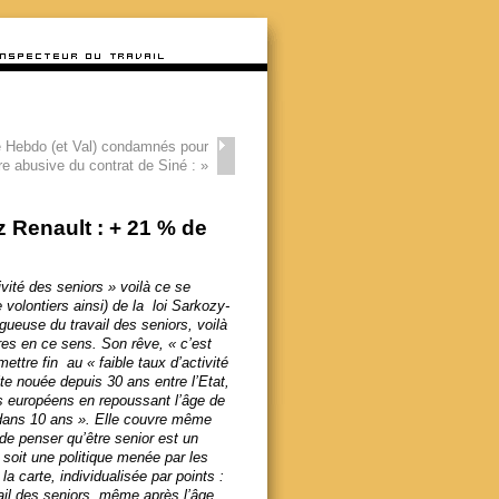
e Hebdo (et Val) condamnés pour
re abusive du contrat de Siné :
»
ez Renault : + 21 % de
ivité des seniors » voilà ce se
e volontiers ainsi) de la loi Sarkozy-
gueuse du travail des seniors, voilà
res en ce sens. Son rêve, « c’est
ttre fin au « faible taux d’activité
ite nouée depuis 30 ans entre l’Etat,
ays européens en repoussant l’âge de
s dans 10 ans ». Elle couvre même
 de penser qu’être senior est un
 soit une politique menée par les
 la carte, individualisée par points :
vail des seniors, même après l’âge