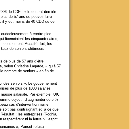
2006, le CDE : « le contrat dernière
plus de 57 ans de pouvoir faire
: il y eut moins de 40 CDD de ce
 audacieusement à contre-pied :
ui licenciaient les cinquantenaires,
ur licenciement. Aussitôt fait, les
e taux de seniors chômeurs
s de plus de 57 ans d’être
e, selon Christine Lagarde, « qu’à 57
r le nombre de seniors « en fin de
loi des seniors ». Le gouvernement
rises de plus de 1000 salariés
 masse salariale. Par exemple l’UIC
r comme objectif d’augmenter de 5 %
n beau cas d’interventionnisme
e soit pas contraignant et à ce que
Résultat : les entreprises (Rodhia,
espectèrent ni la lettre ni l’esprit.
umaines », Parisot refusa