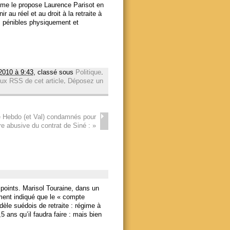
omme le propose Laurence Parisot en
r au réel et au droit à la retraite à
s pénibles physiquement et
2010 à 9:43
, classé sous
Politique
.
lux RSS de cet article
.
Déposez un
e Hebdo (et Val) condamnés pour
re abusive du contrat de Siné :
»
 points. Marisol Touraine, dans un
ement indiqué que le « compte
dèle suédois de retraite : régime à
 ans qu’il faudra faire : mais bien