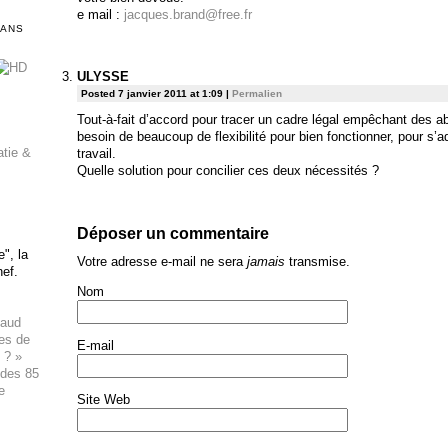
e mail :
jacques.brand@free.fr
DANS
ULYSSE
Posted 7 janvier 2011 at 1:09
|
Permalien
Tout-à-fait d’accord pour tracer un cadre légal empêchant des ab
besoin de beaucoup de flexibilité pour bien fonctionner, pour s’a
atie &
travail.
Quelle solution pour concilier ces deux nécessités ?
Déposer un commentaire
", la
Votre adresse e-mail ne sera
jamais
transmise.
hef.
Nom
haud
ues de
E-mail
 ? »
 des 85
e
Site Web