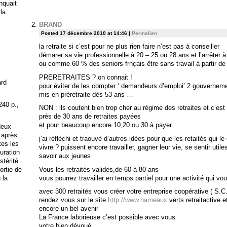
anquait
 la
BRAND
Posted 17 décembre 2010 at 14:46
|
Permalien
la retraite si c’est pour ne plus rien faire n’est pas à conseiller
démarer sa vie professionnelle à 20 – 25 ou 28 ans et l’arrêter 
ou comme 60 % des seniors frnçais être sans travail à partir de
PRERETRAITES ? on connait !
ard
pour éviter de les compter ‘ demandeurs d’emploi’ 2 gouverneme
mis en préretraite dès 53 ans …
240 p.,
NON : ils coutent bien trop cher au régime des retraites et c’est 
près de 30 ans de retraites payées
et pour beaucoup encore 10,20 ou 30 à payer
deux
 après
j’ai réfléchi et traouvé d’autres idées pour que les retaités qui l
tes les
vivre ? puissent encore travailler, gagner leur vie, se sentir utile
uration
savoir aux jeunes
stérité
Vous les retraités valides,de 60 à 80 ans
ortie de
vous pourrez travailler en temps partiel pour une activité qui vo
 la
avec 300 retraités vous créer votre entreprise coopérative ( S.C
rendez vous sur le site
http://www.hameaux
verts retraitactive
encore un bel avenir
La France laborieuse c’est possible avec vous
votre bien dévoué.