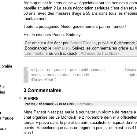
Alors quel est le sens d’une « négociation sur les seniors » c
pareille situation ? La seule négociation sérieuse c’est d’en reveni
60 ans, avec des mesures d’âge à 55 ans dans tous les métier
mentalement.
Toute la propagande Medef-gouvernement part en fumée !
Exit le discours Parisot-Sarkozy.
Cet article a été écrit par
Gérard Filoche
, publié le
6 décembre 
Bookmarkez le
permalien
. Suivez les commentaires grâce au
f
commentaire
ou un trackback :
Adresse du trackback
.
brairie
«
Qu’est ce que c’est qu’un petit panneau
Charli
F
syndical ordinaire dans le monde
ruptu
d’aujourd’hui ?
3 a
3
Commentaires
 des
PIERRE
.
Posted 7 décembre 2010 at 11:09
|
Permalien
Mme Parisot n’est pas seule à souhaiter un régime de retraite à
t.
chat organisé par Le Monde.fr le 2 novembre dernier a officiell
la fraude
temps » prévu dans le projet du parti socialiste s’inspirait du mo
points. Rappelons que dans un régime à points, ce n’est pas 41,5
 aux
plus !