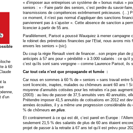
« d’imposer aux entreprises un système de « bonus malus » pour
seniors : « - Faire partir des seniors, c’est perdre du savoir-fair
transmissions de compétences extrêmement précieuses. (…) Pour
ce moment, il n’est pas normal d’appliquer des sanctions financ
parviennent pas à s’ajuster ». Cette absence de sanction a perm
licencier à partir de 55 ans.
Parallèlement, Parisot a poussé Wauquiez à mener campagne con
le robinet des préretraites financées par l’Etat, nous avons mis
envers les seniors » (sic).
possible
Du coup la régie Renault vient de financer…son propre plan de p
anticipés à 57 ans pour « pénibilité » à 3.000 salariés : ce qu’il
iloche
c’est qu’ils sont sans vergogne – comme Laurence Parisot, ils s
ite à 60
 Claude
Car tout cela n’est que propagande et fumée :
Car nous en sommes à 60 % de « seniors » sans travail entre 55
t la
sont licenciés, inaptes, malades ou chômeurs avant 60 ans ! Si b
ise
moyenne d’annuités cotisées pour les retraites n’a pas augmenté
opéenne,
(2003) : au lieu de passer de 37,5 annuités vers 40 annuités, el
t d’un
Prétendre imposer 41,5 annuités de cotisations en 2012 est de
années écoulées, il y a même une progression considérable du
% de chômeurs
en plus
.
Et contrairement à ce qui est dit, c’est pareil en Europe : l’All
seulement 21,5 % des salariés de plus de 60 ans étaient encore 
projet de passer à la retraite à 67 ans tel qu’il est prévu pour 2