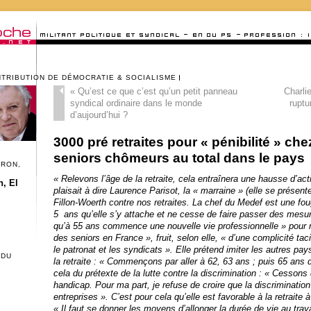
NTRIBUTION DE DÉMOCRATIE & SOCIALISME
«
Qu’est ce que c’est qu’un petit panneau
Charli
syndical ordinaire dans le monde
ruptu
d’aujourd’hui ?
3000 pré retraites pour « pénibilité » ch
seniors chômeurs au total dans le pays
CRON,
« Relevons l’âge de la retraite, cela entraînera une hausse d’act
, El
plaisait à dire Laurence Parisot, la « marraine » (elle se présent
Fillon-Woerth contre nos retraites. La chef du Medef est une fou
5 ans qu’elle s’y attache et ne cesse de faire passer des mesu
qu’à 55 ans commence une nouvelle vie professionnelle » pour me
des seniors en France », fruit, selon elle, « d’une complicité tac
le patronat et les syndicats ». Elle prétend imiter les autres p
 DU
la retraite : « Commençons par aller à 62, 63 ans ; puis 65 an
cela du prétexte de la lutte contre la discrimination : « Cessons
handicap. Pour ma part, je refuse de croire que la discrimination
entreprises ». C’est pour cela qu’elle est favorable à la retraite à
« Il faut se donner les moyens d’allonger la durée de vie au tra