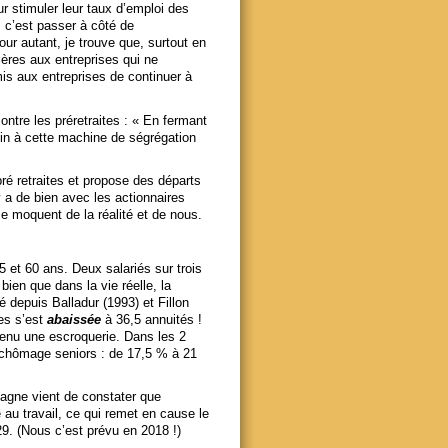
 stimuler leur taux d’emploi des
e, c’est passer à côté de
 autant, je trouve que, surtout en
ières aux entreprises qui ne
is aux entreprises de continuer à
tre les préretraites : « En fermant
 fin à cette machine de ségrégation
ré retraites et propose des départs
 y a de bien avec les actionnaires
e moquent de la réalité et de nous.
 et 60 ans. Deux salariés sur trois
ien que dans la vie réelle, la
 depuis Balladur (1993) et Fillon
les s’est
abaissée
à 36,5 annuités !
venu une escroquerie. Dans les 2
 chômage seniors : de 17,5 % à 21
emagne vient de constater que
au travail, ce qui remet en cause le
029. (Nous c’est prévu en 2018 !)