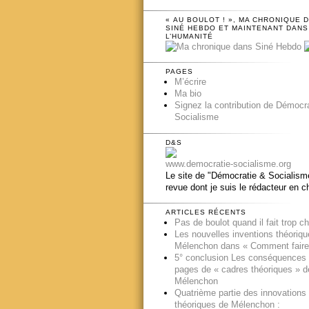
« AU BOULOT ! », MA CHRONIQUE 
SINÉ HEBDO ET MAINTENANT DANS
L’HUMANITÉ
PAGES
M’écrire
Ma bio
Signez la contribution de Démocr
Socialisme
D&S
www.democratie-socialisme.org
Le site de "Démocratie & Socialisme
revue dont je suis le rédacteur en c
ARTICLES RÉCENTS
Pas de boulot quand il fait trop c
Les nouvelles inventions théoriq
Mélenchon dans « Comment faire
5° conclusion Les conséquences
pages de « cadres théoriques » d
Mélenchon
Quatrième partie des innovations
théoriques de Mélenchon :