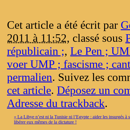
Cet article a été écrit par
G
2011 à 11:52
, classé sous
P
républicain ;
,
Le Pen ; UMP
voer UMP ; fascisme ; can
permalien
. Suivez les com
cet article
.
Déposez un co
Adresse du trackback
.
«
La Libye n’est ni la Tunisie ni l’Egypte : aider les insurgés à 
libérer eux mêmes de la dictature !