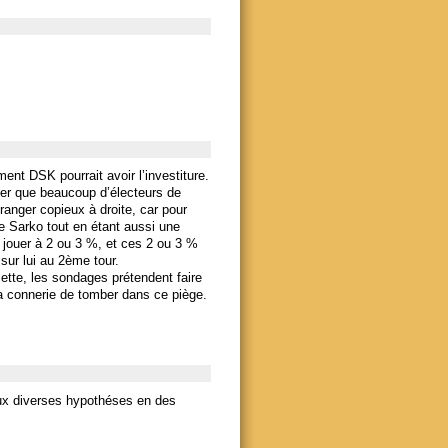
nt DSK pourrait avoir l’investiture.
ser que beaucoup d’électeurs de
anger copieux à droite, car pour
ue Sarko tout en étant aussi une
se jouer à 2 ou 3 %, et ces 2 ou 3 %
sur lui au 2ème tour.
ette, les sondages prétendent faire
 la connerie de tomber dans ce piège.
aux diverses hypothéses en des