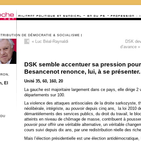
NTRIBUTION DE DÉMOCRATIE & SOCIALISME
«
Luc Béal-Raynaldi
DSK dev
d’avance » 
DSK semble accentuer sa pression pour s
Besancenot renonce, lui, à se présenter.
CRON,
Unité 35, 60, 160, 20
, El
La gauche est majoritaire largement dans ce pays, elle dirige 2 v
départements sur 100.
La violence des attaques antisociales de la droite sarkozyste, t
néolibérale, intégriste, au pouvoir depuis cinq ans, la loi 2010 de
démantèlements des services publics, du droit du travail, le blo
 DU
atteints en niveau de chômage de masse, contribuent à pousser
pouvoir pour offrir une véritable alternative, un véritable chang
cours suivi depuis dix ans, par une redistribution réelle des rich
Mais l’élection présidentielle est une élection antidémocratique,