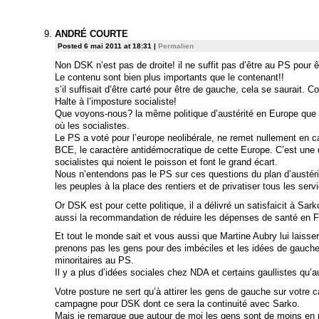
ANDRÉ COURTE
Posted 6 mai 2011 at 18:31
|
Permalien
Non DSK n’est pas de droite! il ne suffit pas d’être au PS pour êt
Le contenu sont bien plus importants que le contenant!!
s’il suffisait d’être carté pour être de gauche, cela se saurait.
Halte à l’imposture socialiste!
Que voyons-nous? la même politique d’austérité en Europe que le
où les socialistes.
Le PS a voté pour l’europe neolibérale, ne remet nullement en c
BCE, le caractère antidémocratique de cette Europe. C’est une 
socialistes qui noient le poisson et font le grand écart.
Nous n’entendons pas le PS sur ces questions du plan d’austérité
les peuples à la place des rentiers et de privatiser tous les serv
Or DSK est pour cette politique, il a délivré un satisfaicit à Sar
aussi la recommandation de réduire les dépenses de santé en F
Et tout le monde sait et vous aussi que Martine Aubry lui laisse
prenons pas les gens pour des imbéciles et les idées de gauch
minoritaires au PS.
Il y a plus d’idées sociales chez NDA et certains gaullistes qu’
Votre posture ne sert qu’à attirer les gens de gauche sur votre c
campagne pour DSK dont ce sera la continuité avec Sarko.
Mais je remarque que autour de moi les gens sont de moins en 