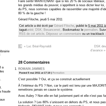
Faire sentir MAINTENANT que si les 20 % de sociaux libéraux, l
les grands médias du pouvoir, s’apprêtent à nous dicter leur l
du PS, nous sommes capables de rassembler une majorité d’idé
80 % de la gauche !
Gérard Filoche, jeudi 5 mai 2011
Cet article a été écrit par
Gérard Filoche
, publié le
5 mai 2011 à
tagué
unité; DSK; Besancenot;
. Bookmarkez le
permalien
. Sui
RSS de cet article
.
Déposez un commentaire
ou un trackback 
«
Luc Béal-Raynaldi
DSK dev
d’avance » 
brairie
F
28
Commentaires
3 a
ROMAIN JAMMES
 des
Posted 5 mai 2011 at 17:10
|
Permalien
C’est possible ? Oui, et ça se construit actuellement
.
À l’intérieur du PS ? Non, car le parti est tenu par une MAJOR
t.
remettrons jamais en cause le système.
la fraude
Avec Aubry ? Non elle en fait justement parti et elle n’est pas f
 aux
La solution ? Les 80% s’unissent en dehors du PS, et nous