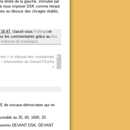
a droite de la gauche, stimulée par
oi, à nous imposer DSK comme héraut
es au dessus des clivages établis,
 16:47
, classé sous
Politique
et
vez les commentaires grâce au
flux
:
Adresse du trackback
.
ant « le tribunal des condamnés
– Intervention de Gérard Filoche
»
ITE de sociaux-démocrates qui ne
avorable au 35, 60, 1600, 20.
 passerons DEVANT DSK, DEVANT