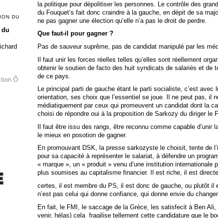
la politique pour dépolitiser les personnes. Le contrôle des gr
du Fouquet’s fait donc craindre à la gauche, en dépit de sa major
ION DU
ne pas gagner une élection qu’elle n’a pas le droit de perdre.
 du
Que faut-il pour gagner ?
Pas de sauveur suprême, pas de candidat manipulé par les médi
Richard
Il faut unir les forces réelles telles qu’elles sont réellement org
obtenir le soutien de facto des huit syndicats de salariés et de t
de ce pays.
ction Ô
Le principal parti de gauche étant le parti socialiste, c’est avec 
orientation, ses choix que l’essentiel se joue. Il ne peut pas, il 
médiatiquement par ceux qui promeuvent un candidat dont la cara
choisi de répondre oui à la proposition de Sarkozy du diriger le
Il faut être issu des rangs, être reconnu comme capable d’unir l
le mieux en posotion de gagner.
En promouvant DSK, la presse sarkozyste le choisit, tente de 
pour sa capacité à représenter le salariat, à défendre un prog
« marque », un « produit » venu d’une institution internationale p
plus soumises au capitalisme financier. Il est riche, il est directe
certes, il est membre du PS, il est donc de gauche, ou plutôt il e
n’est pas celui qui donne confiance, qui donne envie du changem
En fait, le FMI, le saccage de la Grèce, les satisfecit à Ben Ali,
venir, hélas) cela fragilise tellement cette candidature que le 