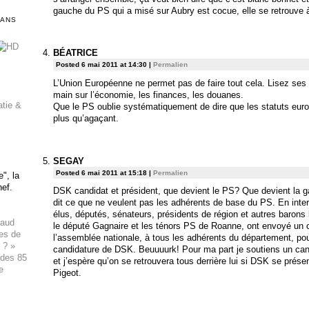
gauche du PS qui a misé sur Aubry est cocue, elle se retrouve à
DANS
BÉATRICE
Posted 6 mai 2011 at 14:30
|
Permalien
L’Union Européenne ne permet pas de faire tout cela. Lisez ses s
main sur l’économie, les finances, les douanes.
atie &
Que le PS oublie systématiquement de dire que les statuts euro
plus qu’agaçant.
SEGAY
Posted 6 mai 2011 at 15:18
|
Permalien
", la
hef.
DSK candidat et président, que devient le PS? Que devient la ga
dit ce que ne veulent pas les adhérents de base du PS. En inte
élus, députés, sénateurs, présidents de région et autres barons
haud
le député Gagnaire et les ténors PS de Roanne, ont envoyé un c
ues de
l’assemblée nationale, à tous les adhérents du département, pou
 ? »
candidature de DSK. Beuuuurk! Pour ma part je soutiens un can
 des 85
et j’espère qu’on se retrouvera tous derrière lui si DSK se prése
e
Pigeot.