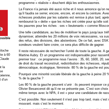
programme « réaliste » douchent déjà les enthousiasmes.
La France n’a jamais été aussi riche et il nous annonce qu’on n
qu’il faudra se serrer, encore, encore, et encore la ceinture. Ave
richesses produites par les salariés est remise à plus tard, apr
remboursé la « dette » que les riches ont créée pour qu’elle so
les pauvres pour les riches : ses « lieutenants » comme Moscovi
Une telle candidature, au lieu de mobiliser le pays jusqu’aux tr
dynamiser, atteindre les 20 millions de voix nécessaires, va su
possible
des refus, des divisions, des abstentions. De ce fait, avec DSK
sondeurs veulent faire croire, ce sera plus difficile de gagner.
iloche
Il reste nécessaire de rechercher l’unité de toute la gauche. A
ite à 60
Martine Aubry. Et un programme est indispensable pour rassembl
 Claude
premier tour : ce programme nous l’avons : 35, 60, 1600, 20, ser
de droit du travail reconstruit, redistribution des richesses, répu
t la
démocratique, écologique, féministe. 80 % de la gauche est pou
ise
Pourquoi une minorité sociale libérale de la gauche à peine 20 % 
opéenne,
% de la gauche ?
t d’un
Les 80 % de la gauche peuvent s’unir : ils peuvent imposer ce 
Olivier Besancenot dit qu’il ne se présente pas. C’est son choix
même temps avec le NPA, il est « pour une candidature de rass
C’est possible. Non seulement il n’est pas trop tard, mais c’es
mouvant. mais c’est le moment.