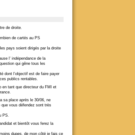
re de droite.
 Combien de cartés au PS
s pays soient dirigés par la droite
ause l’ indépendance de la
question qui gêne tous les
 dont l’objectif est de faire payer
ices publics rentables.
ko en tant que directeur du FMI et
rance.
ra sa place après le 30/06, ne
e que vous défendez sont très
au PS.
andidat et bientôt vous ferez la
moins dupes, de mon côté je fais ce