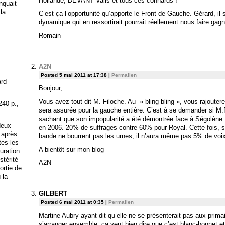
Hollande, DEVANT Valls et tous ces connards !
anquait
 la
C’est ça l’opportunité qu’apporte le Front de Gauche. Gérard, il 
dynamique qui en ressortirait pourrait réellement nous faire ga
Romain
A2N
Posted 5 mai 2011 at 17:38
|
Permalien
ard
Bonjour,
Vous avez tout dit M. Filoche. Au » bling bling », vous rajouterez
240 p.,
sera assurée pour la gauche entière. C’est à se demander si M.
sachant que son impopularité a été démontrée face à Ségolène R
deux
en 2006. 20% de suffrages contre 60% pour Royal. Cette fois, 
 après
bande ne bourrent pas les urnes, il n’aura même pas 5% de voix
tes les
A bientôt sur mon blog
uration
stérité
A2N
ortie de
 la
GILBERT
Posted 6 mai 2011 at 0:35
|
Permalien
Martine Aubry ayant dit qu’elle ne se présenterait pas aux primai
s’arranger ensemble, ça veut bien dire que c’est blanc-bonnet et