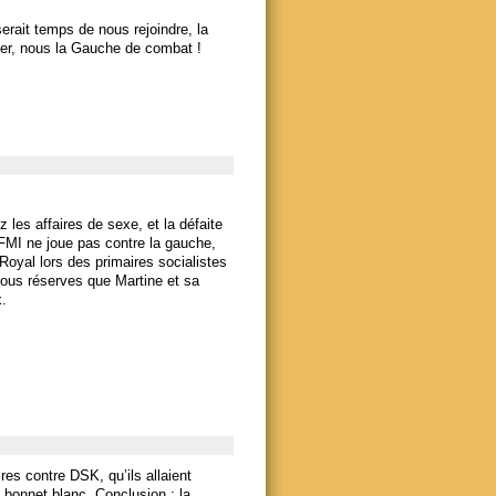
serait temps de nous rejoindre, la
gner, nous la Gauche de combat !
 les affaires de sexe, et la défaite
FMI ne joue pas contre la gauche,
oyal lors des primaires socialistes
sous réserves que Martine et sa
.
res contre DSK, qu’ils allaient
 bonnet blanc. Conclusion : la