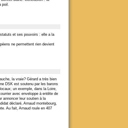
 poil.
tatuts et ses pouvoirs : elle a la
péens ne permettent rien devient
uche, la vraie? Gérard a très bien
rne DSK est soutenu par les barons
 locaux; un exemple, dans la Loire,
ourrier avec enveloppe à entête de
r annoncer leur soutien à la
didat déclaré, Arnaud montebourg,
nte. Au fait, Arnaud roule en 407