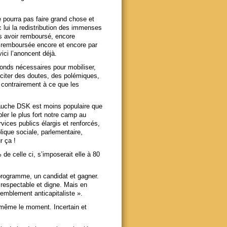
e pourra pas faire grand chose et
c lui la redistribution des immenses
ès avoir remboursé, encore
it remboursée encore et encore par
ci l’anoncent déjà.
éfonds nécessaires pour mobiliser,
sciter des doutes, des polémiques,
 contrairement à ce que les
 gauche DSK est moins populaire que
er le plus fort notre camp au
vices publics élargis et renforcés,
blique sociale, parlementaire,
r ça !
de celle ci, s’imposerait elle à 80
programme, un candidat et gagner.
 respectable et digne. Mais en
emblement anticapitaliste ».
t même le moment. Incertain et