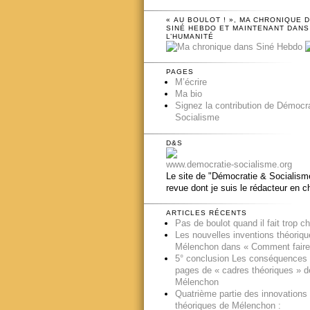
« AU BOULOT ! », MA CHRONIQUE 
SINÉ HEBDO ET MAINTENANT DANS
L’HUMANITÉ
PAGES
M’écrire
Ma bio
Signez la contribution de Démocr
Socialisme
D&S
www.democratie-socialisme.org
Le site de "Démocratie & Socialisme
revue dont je suis le rédacteur en c
ARTICLES RÉCENTS
Pas de boulot quand il fait trop c
Les nouvelles inventions théoriq
Mélenchon dans « Comment faire
5° conclusion Les conséquences
pages de « cadres théoriques » d
Mélenchon
Quatrième partie des innovations
théoriques de Mélenchon :