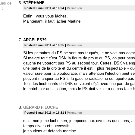
STÉPHANE
ques de
 :
Posted 6 mai 2011 at 16:04
|
Permalien
Enfin ! vous vous lâchez.
Maintenant, il faut lâcher Martine.
ARGELES39
Posted 6 mai 2011 at 16:05
|
Permalien
Si les primaires du PS ne sont pas truqués, je ne vois pas comme
Si malgré tout c’est DSK la figure de proue du PS, on peut pen
gauche ne voteront pas PS au second tour. Certes, DSK va engr
une partie de la droite et du centre il est « plus respectable » q
valeur sure pour la ploutocratie, mais attention l’élection peut 
peuvent manquer au PS si la gauche radicale ne se reporte pas 
Tous les lieutenants de DSK se voient déjà avec une part de gal
le match par anticipation, mais le PS doit veiller à ne pas faire
GÉRARD FILOCHE
Posted 6 mai 2011 at 16:31
|
Permalien
mais non je ne lache rien, je reponds aux diverses questions, 
temps divers et successifs,
je soutiens et defends martine…