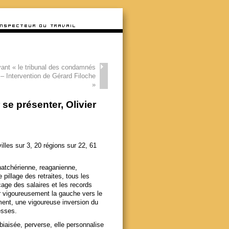
ant « le tribunal des condamnés
– Intervention de Gérard Filoche
»
e présenter, Olivier
illes sur 3, 20 régions sur 22, 61
hatchérienne, reaganienne,
 pillage des retraites, tous les
cage des salaires et les records
 vigoureusement la gauche vers le
ement, une vigoureuse inversion du
esses.
 biaisée, perverse, elle personnalise