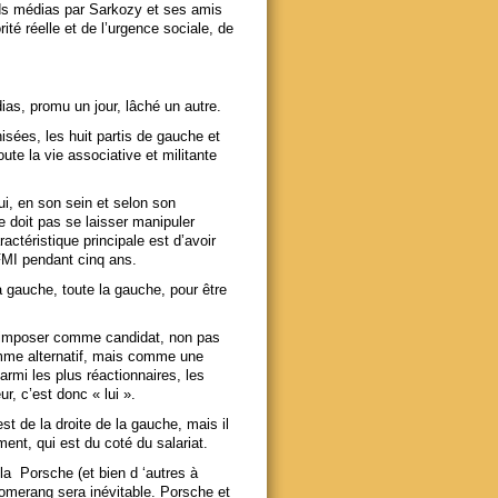
ands médias par Sarkozy et ses amis
ité réelle et de l’urgence sociale, de
as, promu un jour, lâché un autre.
anisées, les huit partis de gauche et
oute la vie associative et militante
lui, en son sein et selon son
ne doit pas se laisser manipuler
ctéristique principale est d’avoir
 FMI pendant cinq ans.
a gauche, toute la gauche, pour être
l’imposer comme candidat, non pas
ramme alternatif, mais comme une
armi les plus réactionnaires, les
ur, c’est donc « lui ».
st de la droite de la gauche, mais il
ent, qui est du coté du salariat.
 la Porsche (et bien d ‘autres à
boomerang sera inévitable. Porsche et