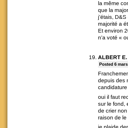
la même con
que la major
j’étais, D&S 
majorité a ét
Et environ 
n’a voté « o
ALBERT E.
Posted 6 mars
Franchement 
depuis des m
candidature
oui il faut
sur le fond,
de crier no
raison de le 
je plaide de