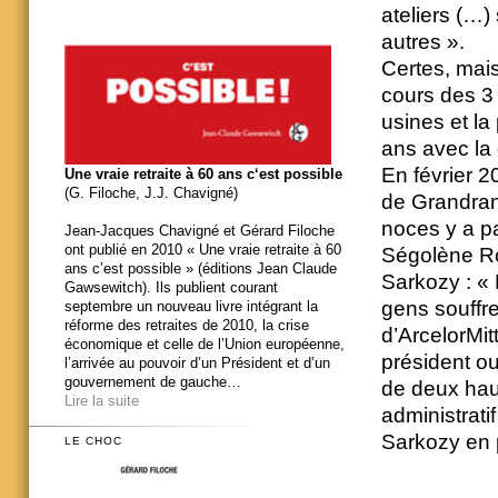
ateliers (…
autres ».
Certes, mais 
cours des 3
usines et la
ans avec la 
En février 2
Une vraie retraite à 60 ans c‘est possible
(G. Filoche, J.J. Chavigné)
de Grandran
noces y a pa
Jean-Jacques Chavigné et Gérard Filoche
ont publié en 2010 « Une vraie retraite à 60
Ségolène Roy
ans c’est possible » (éditions Jean Claude
Sarkozy : « 
Gawsewitch). Ils publient courant
gens souffr
septembre un nouveau livre intégrant la
réforme des retraites de 2010, la crise
d’ArcelorMit
économique et celle de l’Union européenne,
président ou
l’arrivée au pouvoir d’un Président et d’un
gouvernement de gauche…
de deux haut
Lire la suite
administrati
Sarkozy en 
LE CHOC