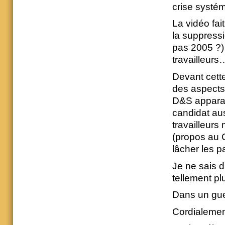
crise systé
La vidéo fai
la suppressi
pas 2005 ?)
travailleurs
Devant cette
des aspects 
D&S apparaît
candidat aus
travailleurs
(propos au G
lâcher les p
Je ne sais d
tellement p
Dans un guer
Cordialemen