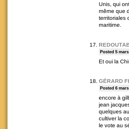
Unis, qui on
même que de
territoriale
maritime.
REDOUTA
Posted 5 mars
Et oui la Ch
GÉRARD F
Posted 6 mars
encore à gil
jean jacques
quelques aut
cultiver la c
le vote au s