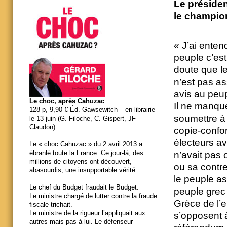
Le présiden
le champio
« J’ai enten
peuple c’es
doute que l
n’est pas a
avis au peu
Le choc, après Cahuzac
Il ne manque
128 p, 9,90 € Éd. Gawsewitch – en librairie
soumettre à 
le 13 juin (G. Filoche, C. Gispert, JF
Claudon)
copie-confo
électeurs av
Le « choc Cahuzac » du 2 avril 2013 a
ébranlé toute la France. Ce jour-là, des
n’avait pas 
millions de citoyens ont découvert,
ou sa contre-
abasourdis, une insupportable vérité.
le peuple as
Le chef du Budget fraudait le Budget.
peuple grec 
Le ministre chargé de lutter contre la fraude
Grèce de l’e
fiscale trichait.
Le ministre de la rigueur l’appliquait aux
s’opposent à
autres mais pas à lui. Le défenseur