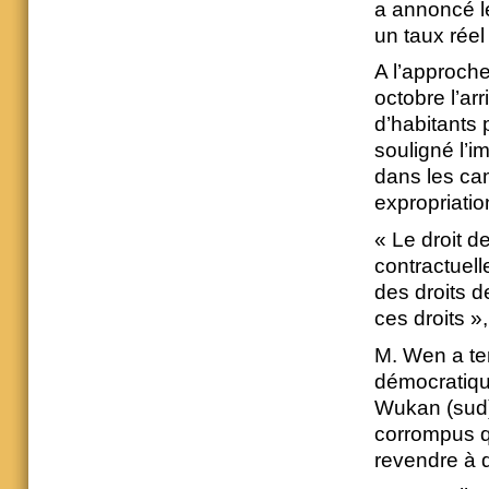
a annoncé l
un taux réel
A l’approch
octobre l’ar
d’habitants 
souligné l’i
dans les ca
expropriatio
« Le droit de
contractuell
des droits d
ces droits », a
M. Wen a ten
démocratique
Wukan (sud)
corrompus qu
revendre à 