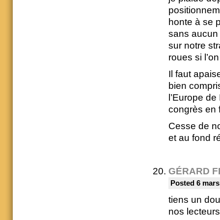
positionneme
honte à se p
sans aucun r
sur notre s
roues si l’o
Il faut apai
bien compri
l’Europe de
congrès en 
Cesse de nou
et au fond r
GÉRARD F
Posted 6 mars
tiens un dou
nos lecteurs