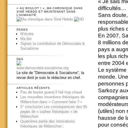
« Je sais mi
difficultés…
« AU BOULOT ! », MA CHRONIQUE DANS
SINÉ HEBDO ET MAINTENANT DANS
Sans doute, 
L’HUMANITÉ
responsable
plus riches 
PAGES
M’écrire
En 2007, Sar
Ma bio
8 millions 
Signez la contribution de Démocratie &
pays a augme
Socialisme
les plus ric
D&S
entre 2004 
www.democratie-socialisme.org
Le système d
Le site de "Démocratie & Socialisme", la
monde. Une d
revue dont je suis le rédacteur en chef.
personnes pr
ARTICLES RÉCENTS
Sarkozy aux
Pas de boulot quand il fait trop chaud
compagnies 
Les nouvelles inventions théoriques de
Mélenchon dans « Comment faire ? »
modérateurs
5° conclusion Les conséquences des 85
(utiles) non
pages de « cadres théoriques » de
Mélenchon
hausse de la
Quatrième partie des innovations
pour conséq
théoriques de Mélenchon :