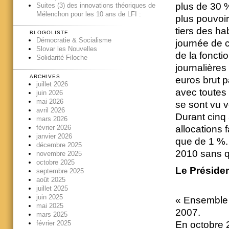
plus de 30 
Suites (3) des innovations théoriques de
Mélenchon pour les 10 ans de LFI :
plus pouvoi
tiers des ha
BLOGOLISTE
Démocratie & Socialisme
journée de 
Slovar les Nouvelles
de la foncti
Solidarité Filoche
journalières
ARCHIVES
euros brut p
juillet 2026
avec toutes 
juin 2026
mai 2026
se sont vu v
avril 2026
Durant cinq
mars 2026
allocations 
février 2026
janvier 2026
que de 1 %.
décembre 2025
2010 sans q
novembre 2025
octobre 2025
Le Présiden
septembre 2025
août 2025
juillet 2025
juin 2025
« Ensemble t
mai 2025
2007.
mars 2025
février 2025
En octobre 2