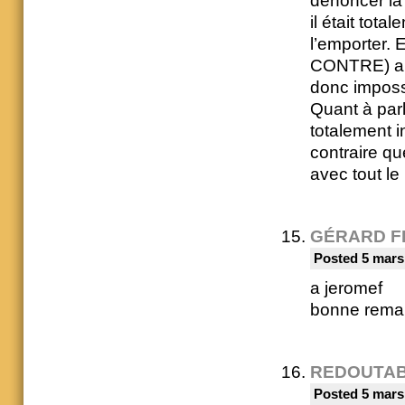
dénoncer la 
il était tot
l’emporter. 
CONTRE) a ét
donc impossib
Quant à parl
totalement i
contraire qu
avec tout le
GÉRARD F
Posted 5 mars
a jeromef
bonne remar
REDOUTA
Posted 5 mars