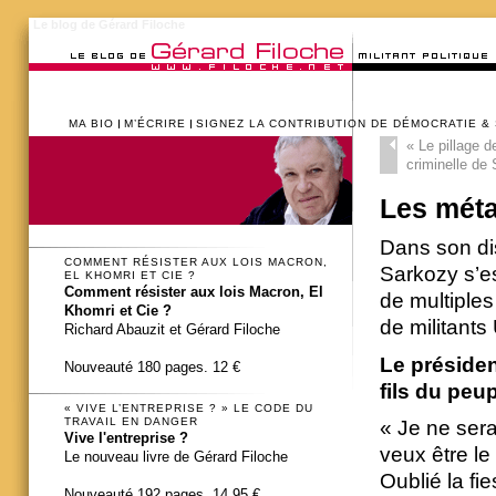
Le blog de Gérard Filoche
MA BIO
M’ÉCRIRE
SIGNEZ LA CONTRIBUTION DE DÉMOCRATIE &
«
Le pillage de
criminelle de
Les mét
Dans son dis
COMMENT RÉSISTER AUX LOIS MACRON,
Sarkozy s’es
EL KHOMRI ET CIE ?
Comment résister aux lois Macron, El
de multiple
Khomri et Cie ?
de militants
Richard Abauzit et Gérard Filoche
Le présiden
Nouveauté 180 pages. 12 €
fils du peu
« VIVE L’ENTREPRISE ? » LE CODE DU
TRAVAIL EN DANGER
« Je ne sera
Vive l'entreprise ?
veux être le
Le nouveau livre de Gérard Filoche
Oublié la fi
Nouveauté 192 pages. 14,95 €