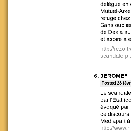
délégué en c
Mutuel-Arkéa
refuge chez
Sans oublier
de Dexia aux
et aspire à 
http://rezo-t
scandale-plu
JEROMEF
Posted 28 févr
Le scandale 
par l’État (c
évoqué par 
ce discours 
Mediapart à 
http://www.m