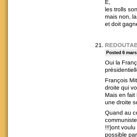
E,
les trolls s
mais non, la
et doit gagne
REDOUTA
Posted 6 mars
Oui la Fran
présidentiel
François Mi
droite qui v
Mais en fait
une droite 
Quand au com
communistes(
!!!)ont voul
possible par