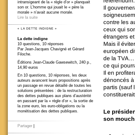
référendum.
intransigeant de la « règle d’or » planquait
Il gouverner
son or. L’homme qui jouait le « père la
morale » n’avait aucune morale.
soigneuseme
Lire la suite
contre les a
ceux qui so
« LA DETTE INDIGNE »
étrangers e
La dette indigne
Mais il évit
10 questions, 10 réponses
Par Jean-Jacques Chavigné et Gérard
européen di
Filoche.
de la TVA… 
Éditions Jean-Claude Gawsewitch, 240 p.,
ce qui pourr
14,90 euros
Il en profite
En 10 questions, 10 réponses, les deux
dénoncés à M
auteurs avancent leurs propositions après
un passage en revue détaillé de toutes les
partis (sauf
solutions présentées : de la restructuration
constituerait
des dettes publiques aux plans d’austérité
en passant par la « règle d’or », la sortie de
la zone euro, les euro-obligations ou la
Le président
monétisation des dettes publiques.
son moucho
Partager
|