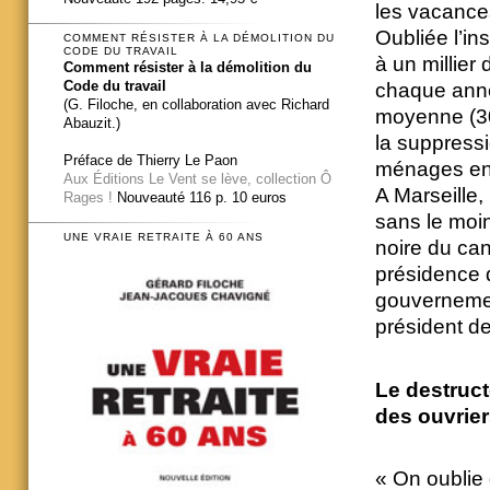
les vacances
Oubliée l’in
COMMENT RÉSISTER À LA DÉMOLITION DU
CODE DU TRAVAIL
à un millier
Comment résister à la démolition du
Code du travail
chaque anné
(G. Filoche, en collaboration avec Richard
moyenne (30
Abauzit.)
la suppressi
Préface de Thierry Le Paon
ménages en 2
Aux Éditions Le Vent se lève, collection Ô
A Marseille,
Rages !
Nouveauté 116 p. 10 euros
sans le moin
UNE VRAIE RETRAITE À 60 ANS
noire du can
présidence d
gouvernement
président d
Le destruct
des ouvrie
« On oublie