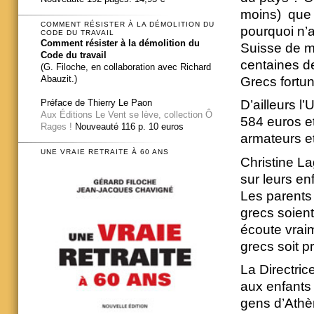
moins) que 
COMMENT RÉSISTER À LA DÉMOLITION DU
pourquoi n’
CODE DU TRAVAIL
Comment résister à la démolition du
Suisse de m
Code du travail
centaines d
(G. Filoche, en collaboration avec Richard
Abauzit.)
Grecs fortu
Préface de Thierry Le Paon
D’ailleurs 
Aux Éditions Le Vent se lève, collection Ô
584 euros e
Rages !
Nouveauté 116 p. 10 euros
armateurs et
UNE VRAIE RETRAITE À 60 ANS
Christine L
sur leurs en
Les parents 
grecs soient
écoute vraim
grecs soit p
La Directri
aux enfants 
gens d’Athèn