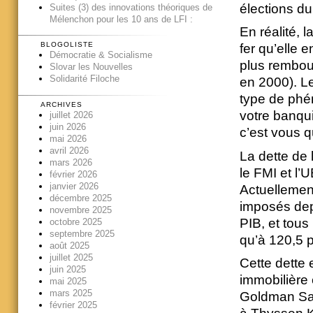
élections du
Suites (3) des innovations théoriques de
Mélenchon pour les 10 ans de LFI :
En réalité, 
BLOGOLISTE
fer qu’elle 
Démocratie & Socialisme
plus rembou
Slovar les Nouvelles
Solidarité Filoche
en 2000). Le
type de phén
ARCHIVES
votre banqui
juillet 2026
juin 2026
c’est vous q
mai 2026
avril 2026
La dette de 
mars 2026
le FMI et l’
février 2026
janvier 2026
Actuellement
décembre 2025
imposés dep
novembre 2025
PIB, et tous
octobre 2025
septembre 2025
qu’à 120,5 
août 2025
juillet 2025
Cette dette 
juin 2025
immobilière 
mai 2025
mars 2025
Goldman Sac
février 2025