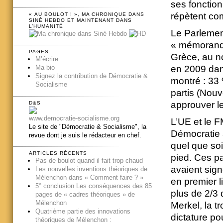
ses fonction
répètent co
« AU BOULOT ! », MA CHRONIQUE DANS
SINÉ HEBDO ET MAINTENANT DANS
L’HUMANITÉ
Le Parlement
« mémorandum
PAGES
Grèce, au no
M’écrire
en 2009 dans
Ma bio
Signez la contribution de Démocratie &
montré : 33
Socialisme
partis (Nou
approuver 
D&S
www.democratie-socialisme.org
L’UE et le F
Le site de "Démocratie & Socialisme", la
Démocratie 
revue dont je suis le rédacteur en chef.
quel que soi
ARTICLES RÉCENTS
pied. Ces pa
Pas de boulot quand il fait trop chaud
avaient sign
Les nouvelles inventions théoriques de
Mélenchon dans « Comment faire ? »
en premier 
5° conclusion Les conséquences des 85
plus de 2/3 
pages de « cadres théoriques » de
Mélenchon
Merkel, la t
Quatrième partie des innovations
dictature po
théoriques de Mélenchon :