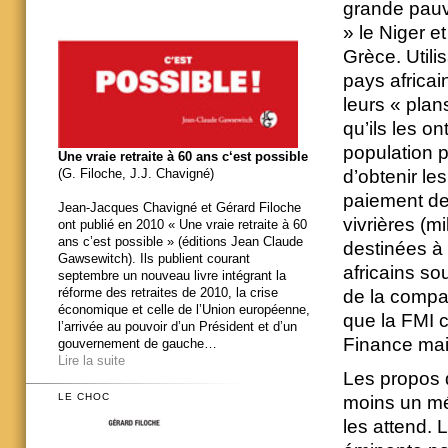
grande pauvr
» le Niger e
Grèce. Util
pays africai
leurs « plan
qu’ils les o
population p
Une vraie retraite à 60 ans c‘est possible
(G. Filoche, J.J. Chavigné)
d’obtenir l
paiement des
Jean-Jacques Chavigné et Gérard Filoche
vivrières (m
ont publié en 2010 « Une vraie retraite à 60
ans c’est possible » (éditions Jean Claude
destinées à 
Gawsewitch). Ils publient courant
africains so
septembre un nouveau livre intégrant la
réforme des retraites de 2010, la crise
de la compas
économique et celle de l’Union européenne,
que la FMI c
l’arrivée au pouvoir d’un Président et d’un
Finance mai
gouvernement de gauche…
Lire la suite
Les propos 
LE CHOC
moins un mér
les attend.