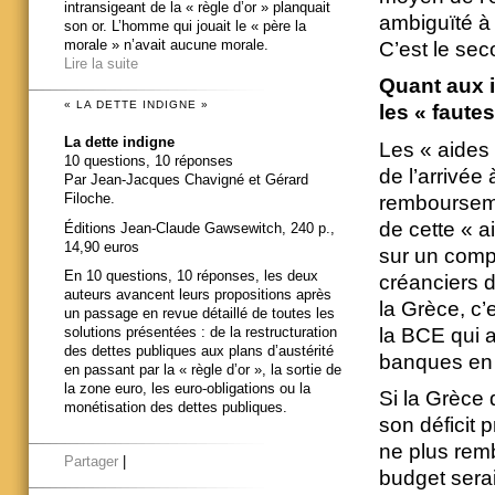
intransigeant de la « règle d’or » planquait
ambiguïté à 
son or. L’homme qui jouait le « père la
morale » n’avait aucune morale.
C’est le sec
Lire la suite
Quant aux i
« LA DETTE INDIGNE »
les « faute
La dette indigne
Les « aides 
10 questions, 10 réponses
de l’arrivée
Par Jean-Jacques Chavigné et Gérard
Filoche.
rembourseme
de cette « ai
Éditions Jean-Claude Gawsewitch, 240 p.,
14,90 euros
sur un compt
En 10 questions, 10 réponses, les deux
créanciers d
auteurs avancent leurs propositions après
la Grèce, c
un passage en revue détaillé de toutes les
la BCE qui a
solutions présentées : de la restructuration
des dettes publiques aux plans d’austérité
banques en 
en passant par la « règle d’or », la sortie de
la zone euro, les euro-obligations ou la
Si la Grèce 
monétisation des dettes publiques.
son déficit p
ne plus remb
Partager
|
budget serai