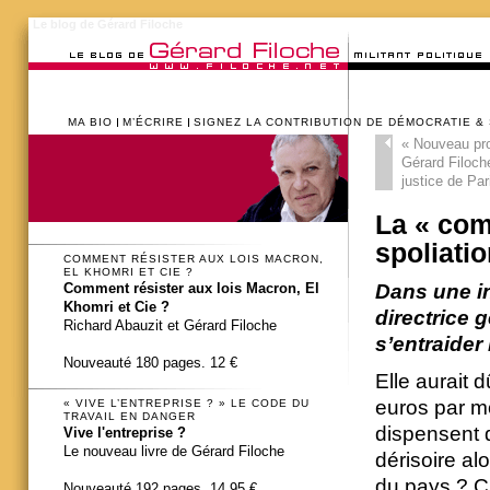
Le blog de Gérard Filoche
MA BIO
M’ÉCRIRE
SIGNEZ LA CONTRIBUTION DE DÉMOCRATIE &
«
Nouveau pro
Gérard Filoche
justice de Par
La « com
spoliati
COMMENT RÉSISTER AUX LOIS MACRON,
EL KHOMRI ET CIE ?
Dans une in
Comment résister aux lois Macron, El
Khomri et Cie ?
directrice 
Richard Abauzit et Gérard Filoche
s’entraider
Nouveauté 180 pages. 12 €
Elle aurait d
euros par mo
« VIVE L’ENTREPRISE ? » LE CODE DU
TRAVAIL EN DANGER
dispensent d
Vive l'entreprise ?
Le nouveau livre de Gérard Filoche
dérisoire alo
du pays ? C
Nouveauté 192 pages. 14,95 €