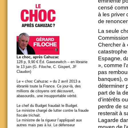
éminente por
censé comme
à les priver
de renoncer 
La seule ch
Commission e
Chercher à 
catastrophe 
Le choc, après Cahuzac
Espagne, da
128 p, 9,90 € Éd. Gawsewitch – en librairie
», comme l’
le 13 juin (G. Filoche, C. Gispert, JF
pas rembours
Claudon)
banques), or
Le « choc Cahuzac » du 2 avril 2013 a
déterminer 
ébranlé toute la France. Ce jour-là, des
millions de citoyens ont découvert,
part de la de
abasourdis, une insupportable vérité.
d’intérêts o
perdre de s
Le chef du Budget fraudait le Budget.
Le ministre chargé de lutter contre la fraude
resterait à
fiscale trichait.
Lagarde dans
Le ministre de la rigueur l’appliquait aux
autres mais pas à lui. Le défenseur
moyen de l’