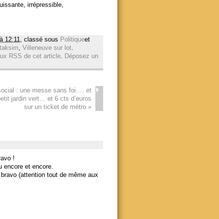
issante, irrépressible,
 à 12:11
, classé sous
Politique
et
taksim
,
Villeneuve sur lot
.
lux RSS de cet article
.
Déposez un
cial : une messe sans foi…. et
petit jardin vert… et 6 cts d’euros
sur un ticket de métro
»
ravo !
du encore et encore.
e bravo (attention tout de même aux