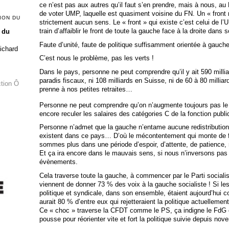
ce n’est pas aux autres qu’il faut s’en prendre, mais à nous, a
de voter UMP, laquelle est quasiment voisine du FN. Un « front 
ION DU
strictement aucun sens. Le « front » qui existe c’est celui d
train d’affaiblir le front de toute la gauche face à la droite dans
 du
Faute d’unité, faute de politique suffisamment orientée à gauche
Richard
C’est nous le problème, pas les verts !
Dans le pays, personne ne peut comprendre qu’il y ait 590 millia
paradis fiscaux, ni 108 milliards en Suisse, ni de 60 à 80 millia
ction Ô
prenne à nos petites retraites…
Personne ne peut comprendre qu’on n’augmente toujours pas le
encore reculer les salaires des catégories C de la fonction publi
Personne n’admet que la gauche n’entame aucune redistributio
existent dans ce pays… D’où le mécontentement qui monte de f
sommes plus dans une période d’espoir, d’attente, de patience,
Et ça ira encore dans le mauvais sens, si nous n’inversons pas
évènements.
Cela traverse toute la gauche, à commencer par le Parti socialis
viennent de donner 73 % des voix à la gauche socialiste ! Si les
politique et syndicale, dans son ensemble, étaient aujourd’hui co
aurait 80 % d’entre eux qui rejetteraient la politique actuellemen
Ce « choc » traverse la CFDT comme le PS, ça indigne le FdG 
pousse pour réorienter vite et fort la politique suivie depuis no