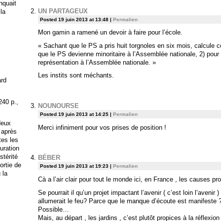
anquait
UN PARTAGEUX
 la
Posted 19 juin 2013 at 13:48
|
Permalien
Mon gamin a ramené un devoir à faire pour l’école.
« Sachant que le PS a pris huit torgnoles en six mois, calcule 
que le PS devienne minoritaire à l’Assemblée nationale, 2) pour
représentation à l’Assemblée nationale. »
Les instits sont méchants.
ard
240 p.,
NOUNOURSE
Posted 19 juin 2013 at 14:25
|
Permalien
deux
Merci infiniment pour vos prises de position !
 après
tes les
uration
stérité
BÉBER
ortie de
Posted 19 juin 2013 at 19:23
|
Permalien
 la
Cà a l’air clair pour tout le monde ici, en France , les causes p
Se pourrait il qu’un projet impactant l’avenir ( c’est loin l’avenir
allumerait le feu? Parce que le manque d’écoute est manifeste 
Possible…
Mais, au départ , les jardins , c’est plutôt propices à la réflexio