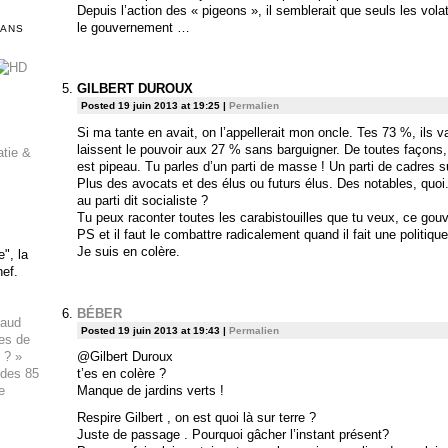
Depuis l’action des « pigeons », il semblerait que seuls les volati
le gouvernement …
DANS
GILBERT DUROUX
Posted 19 juin 2013 at 19:25
|
Permalien
Si ma tante en avait, on l’appellerait mon oncle. Tes 73 %, ils v
laissent le pouvoir aux 27 % sans barguigner. De toutes façons,
atie &
est pipeau. Tu parles d’un parti de masse ! Un parti de cadres s
Plus des avocats et des élus ou futurs élus. Des notables, quo
au parti dit socialiste ?
Tu peux raconter toutes les carabistouilles que tu veux, ce gou
PS et il faut le combattre radicalement quand il fait une politique
Je suis en colère.
", la
hef.
BÉBER
haud
Posted 19 juin 2013 at 19:43
|
Permalien
ues de
 ? »
@Gilbert Duroux
 des 85
t’es en colère ?
e
Manque de jardins verts !
Respire Gilbert , on est quoi là sur terre ?
Juste de passage . Pourquoi gâcher l’instant présent?