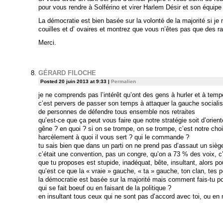
pour vous rendre à Solférino et virer Harlem Désir et son équip
La démocratie est bien basée sur la volonté de la majorité si j
couilles et d’ ovaires et montrez que vous n’êtes pas que des ra
Merci.
GÉRARD FILOCHE
Posted 20 juin 2013 at 9:33
|
Permalien
je ne comprends pas l’intérêt qu’ont des gens à hurler et à te
c’est pervers de passer son temps à attaquer la gauche socialis
de personnes de défendre tous ensemble nos retraites
qu’est-ce que ça peut vous faire que notre stratégie soit d’orie
gêne ? en quoi ? si on se trompe, on se trompe, c’est notre choix
harcèlement à quoi il vous sert ? qui le commande ?
tu sais bien que dans un parti on ne prend pas d’assaut un siège
c’était une convention, pas un congre, qu’on a 73 % des voix, c’
que tu proposes est stupide, inadéquat, bête, insultant, alors po
qu’est ce que la « vraie » gauche, « ta » gauche, ton clan, tes 
la démocratie est basée sur la majorité mais comment fais-tu pou
qui se fait boeuf ou en faisant de la politique ?
en insultant tous ceux qui ne sont pas d’accord avec toi, ou en m