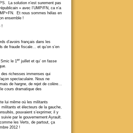
u PS. La solution n’est surement pas
républicain » avec l’UMP/FN, ca n’a
e l’UMP+FN. Et nous sommes hélas en
 son ensemble !
 !
rds d’avoirs français dans les
rds de fraude fiscale… et qu’on s’en
er
 Smic le 1
juillet et qu’ on fasse
que.
n des richesses immenses qui
açon spectaculaire. Nous ne
 mais de hargne, de rejet de colère…
 le cours dramatique des
te lui même où les militants
 militants et électeurs de la gauche,
nsultés, pouvaient s’exprimer, il y
t suivie par le gouvernement Ayrault.
comme les Verts, de partout, ça
vembre 2012 !