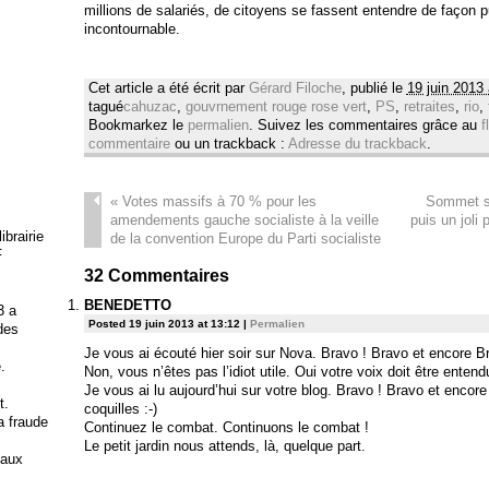
millions de salariés, de citoyens se fassent entendre
de façon pu
incontournable.
Cet article a été écrit par
Gérard Filoche
, publié le
19 juin 2013
tagué
cahuzac
,
gouvrnement rouge rose vert
,
PS
,
retraites
,
rio
,
Bookmarkez le
permalien
. Suivez les commentaires grâce au
f
commentaire
ou un trackback :
Adresse du trackback
.
«
Votes massifs à 70 % pour les
Sommet so
amendements gauche socialiste à la veille
puis un joli 
brairie
de la convention Europe du Parti socialiste
F
32
Commentaires
BENEDETTO
3 a
Posted 19 juin 2013 at 13:12
|
Permalien
 des
Je vous ai écouté hier soir sur Nova. Bravo ! Bravo et encore B
.
Non, vous n’êtes pas l’idiot utile. Oui votre voix doit être enten
Je vous ai lu aujourd’hui sur votre blog. Bravo ! Bravo et encor
t.
coquilles :-)
la fraude
Continuez le combat. Continuons le combat !
Le petit jardin nous attends, là, quelque part.
 aux