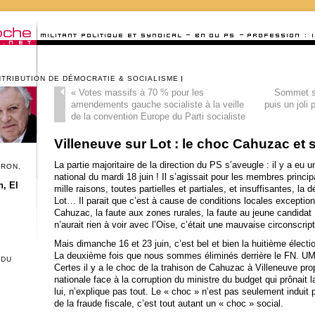
NTRIBUTION DE DÉMOCRATIE & SOCIALISME
«
Votes massifs à 70 % pour les
Sommet so
amendements gauche socialiste à la veille
puis un joli 
de la convention Europe du Parti socialiste
Villeneuve sur Lot : le choc Cahuzac et
La partie majoritaire de la direction du PS s’aveugle : il y a eu
CRON,
national du mardi 18 juin ! Il s’agissait pour les membres princi
, El
mille raisons, toutes partielles et partiales, et insuffisantes, la 
Lot… Il parait que c’est à cause de conditions locales exceptionn
Cahuzac, la faute aux zones rurales, la faute au jeune candidat
n’aurait rien à voir avec l’Oise, c’était une mauvaise circonscript
Mais dimanche 16 et 23 juin, c’est bel et bien la huitième élect
La deuxième fois que nous sommes éliminés derrière le FN. U
 DU
Certes il y a le choc de la trahison de Cahuzac à Villeneuve prop
nationale face à la corruption du ministre du budget qui prônait l
lui, n’explique pas tout.
Le « choc » n’est pas seulement induit 
de la fraude fiscale, c’est tout autant un « choc » social.