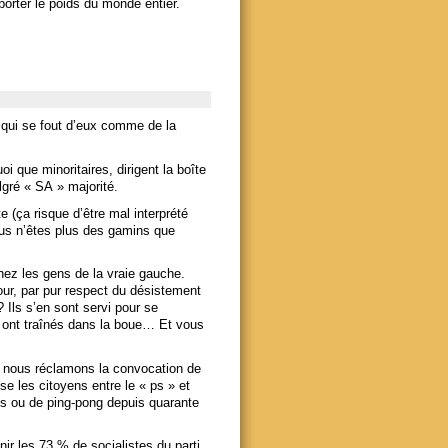
 porter le poids du monde entier.
i qui se fout d’eux comme de la
oi que minoritaires, dirigent la boîte
gré « SA » majorité.
e (ça risque d’être mal interprété
ous n’êtes plus des gamins que
hez les gens de la vraie gauche.
ur, par pur respect du désistement
 Ils s’en sont servi pour se
us ont traînés dans la boue… Et vous
 nous réclamons la convocation de
e les citoyens entre le « ps » et
nis ou de ping-pong depuis quarante
nir les 73 % de socialistes du parti