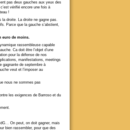
ement pas deux gauches aux yeux des
c’est vérifié encore une fois à
teau !
s la droite. La droite ne gagne pas.
ifs. Parce que la gauche s’abstient,
un euro de moins.
e dynamique rassembleuse capable
auche. Ca doit être l’objet d’une
ation pour la défense de nos
plications, manifestations, meetings
que gagnante de septembre à
auche veut et l’imposer au
isque nous ne sommes pas
contre les exigences de Barroso et du
ement.
 FdG… On peut, on doit gagner, mais
our bien rassembler, pour que des