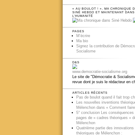
« AU BOULOT ! », MA CHRONIQUE 
SINÉ HEBDO ET MAINTENANT DANS
L’HUMANITÉ
PAGES
M’écrire
Ma bio
Signez la contribution de Démocr
Socialisme
D&S
www.democratie-socialisme.org
Le site de "Démocratie & Socialisme
revue dont je suis le rédacteur en c
ARTICLES RÉCENTS
Pas de boulot quand il fait trop c
Les nouvelles inventions théoriq
Mélenchon dans « Comment faire
5° conclusion Les conséquences
pages de « cadres théoriques » d
Mélenchon
Quatrième partie des innovations
théoriques de Mélenchon :