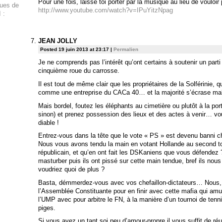
Pour une fois, laisse toi porter par la musique au lieu de vouloir
ques de
http://www.youtube.com/watch?v=IPuYitzNpag
 :
JEAN JOLLY
Posted 19 juin 2013 at 23:17
|
Permalien
Je ne comprends pas l’intérêt qu’ont certains à soutenir un part
cinquième roue du carrosse.
Il est tout de même clair que les propriétaires de la Solférinie, qu
comme une entreprise du CACa 40… et la majorité s’écrase mal
Mais bordel, foutez les éléphants au cimetière ou plutôt à la port
sinon) et prenez possession des lieux et des actes à venir… v
diable !
Entrez-vous dans la tête que le vote « PS » est devenu banni c
Nous vous avons tendu la main en votant Hollande au second to
républicain, et qu’en ont fait les DSKaniens que vous défendez ?
masturber puis ils ont pissé sur cette main tendue, bref ils no
voudriez quoi de plus ?
Basta, démmerdez-vous avec vos chefaillon-dictateurs… Nous,
l’Assemblée Constituante pour en finir avec cette mafia qui amus
l’UMP avec pour arbitre le FN, à la manière d’un tournoi de ten
piges.
Si vous avez un tant soi peu d’amour-propre il vous suffit de réu