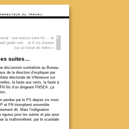
cial : une messe sans foi…. et
petit jardin vert… et 6 cts d’euros
sur un ticket de métro
»
 ses suites…
 une discussion surréaliste au Bureau
paux de la
direction d’expliquer par
défaite électorale de Villeneuve sur
elles, la faute aux verts, la faute à
 FN fils d’un dirigeant FNSEA, ça
ion,
ion perdue par le PS depuis six mois.
MP et FN triomphent ensemble.
rement dit. Mais l’indignation
a rigueur pour les autres et pas pour
par la malhonnêteté, par le scandale