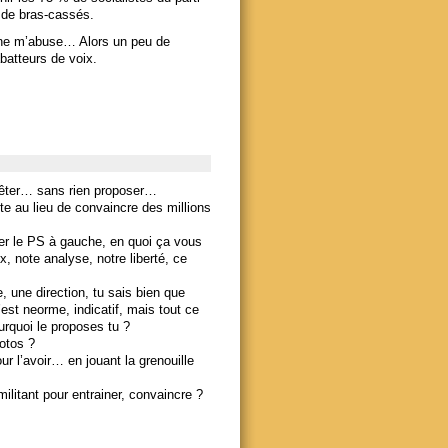
e de bras-cassés.
e ne m’abuse… Alors un peu de
batteurs de voix.
mpêter… sans rien proposer…
te au lieu de convaincre des millions
nter le PS à gauche, en quoi ça vous
, note analyse, notre liberté, ce
, une direction, tu sais bien que
est neorme, indicatif, mais tout ce
urquoi le proposes tu ?
potos ?
r l’avoir… en jouant la grenouille
ilitant pour entrainer, convaincre ?