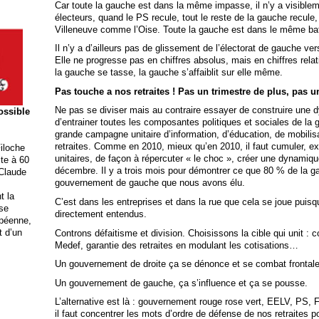
Car toute la gauche est dans la même impasse, il n’y a visibl
électeurs, quand le PS recule, tout le reste de la gauche recule, 
Villeneuve comme l’Oise. Toute la gauche est dans le même ba
Il n’y a d’ailleurs pas de glissement de l’électorat de gauche ver
Elle ne progresse pas en chiffres absolus, mais en chiffres relat
la gauche se tasse, la gauche s’affaiblit sur elle même.
Pas touche a nos retraites ! Pas un trimestre de plus, pas 
Ne pas se diviser mais au contraire essayer de construire un
possible
d’entrainer toutes les composantes politiques et sociales de la g
grande campagne unitaire d’information, d’éducation, de mobilis
retraites. Comme en 2010, mieux qu’en 2010, il faut cumuler, ex
iloche
unitaires, de façon à répercuter « le choc », créer une dynami
ite à 60
décembre. Il y a trois mois pour démontrer ce que 80 % de la g
 Claude
gouvernement de gauche que nous avons élu.
t la
C’est dans les entreprises et dans la rue que cela se joue pu
ise
directement entendus.
opéenne,
t d’un
Controns défaitisme et division.
Choisissons la cible qui unit : 
Medef, garantie des retraites en modulant les cotisations…
Un gouvernement de droite ça se dénonce et se combat frontal
Un gouvernement de gauche, ça s’influence et ça se pousse.
L’alternative est là : gouvernement rouge rose vert, EELV, PS,
il faut concentrer les mots d’ordre
de défense de nos retraites p