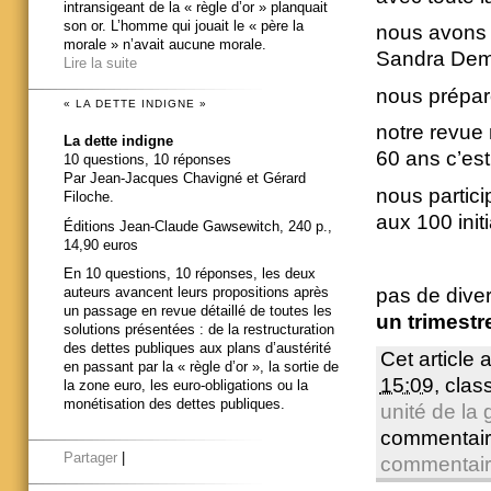
intransigeant de la « règle d’or » planquait
son or. L’homme qui jouait le « père la
nous avons s
morale » n’avait aucune morale.
Sandra Demar
Lire la suite
nous préparo
« LA DETTE INDIGNE »
notre revue n
La dette indigne
60 ans c’est
10 questions, 10 réponses
Par Jean-Jacques Chavigné et Gérard
nous partici
Filoche.
aux 100 ini
Éditions Jean-Claude Gawsewitch, 240 p.,
14,90 euros
En 10 questions, 10 réponses, les deux
pas de diver
auteurs avancent leurs propositions après
un passage en revue détaillé de toutes les
un trimestr
solutions présentées : de la restructuration
des dettes publiques aux plans d’austérité
Cet article 
en passant par la « règle d’or », la sortie de
15:09
, cla
la zone euro, les euro-obligations ou la
monétisation des dettes publiques.
unité de la
commentair
Partager
|
commentai