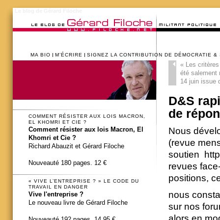
Le blog de Gérard Filoche
MA BIO
M’ÉCRIRE
SIGNEZ LA CONTRIBUTION DE DÉMOCRATIE &
«
Les critères
été salement m
14 juin issue 
D&S rapi
de répo
COMMENT RÉSISTER AUX LOIS MACRON,
EL KHOMRI ET CIE ?
Nous dévelo
Comment résister aux lois Macron, El
Khomri et Cie ?
(revue mens
Richard Abauzit et Gérard Filoche
soutien http
Nouveauté 180 pages. 12 €
revues face
positions, c
« VIVE L’ENTREPRISE ? » LE CODE DU
TRAVAIL EN DANGER
nous consta
Vive l'entreprise ?
Le nouveau livre de Gérard Filoche
sur nos fo
alors en mo
Nouveauté 192 pages. 14,95 €