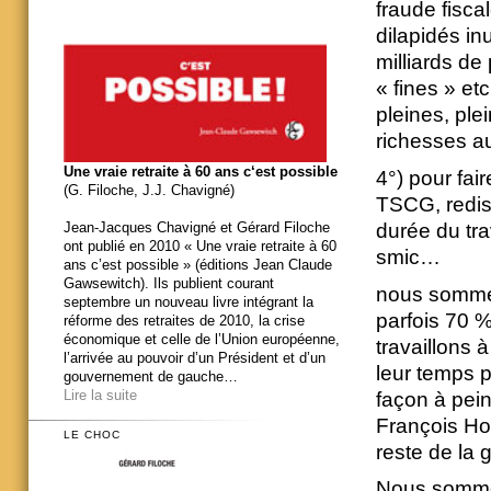
fraude fisca
dilapidés in
milliards de
« fines » et
pleines, ple
richesses au
Une vraie retraite à 60 ans c‘est possible
4°) pour fair
(G. Filoche, J.J. Chavigné)
TSCG, redist
durée du tra
Jean-Jacques Chavigné et Gérard Filoche
ont publié en 2010 « Une vraie retraite à 60
smic…
ans c’est possible » (éditions Jean Claude
Gawsewitch). Ils publient courant
nous sommes
septembre un nouveau livre intégrant la
parfois 70 
réforme des retraites de 2010, la crise
économique et celle de l’Union européenne,
travaillons 
l’arrivée au pouvoir d’un Président et d’un
leur temps p
gouvernement de gauche…
Lire la suite
façon à pei
François Hol
LE CHOC
reste de la 
Nous somme