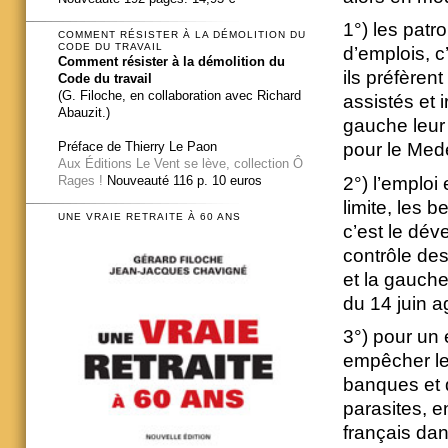
1°) les pat
COMMENT RÉSISTER À LA DÉMOLITION DU
CODE DU TRAVAIL
d’emplois, c’
Comment résister à la démolition du
ils préfèrent
Code du travail
(G. Filoche, en collaboration avec Richard
assistés et
Abauzit.)
gauche leur 
Préface de Thierry Le Paon
pour le Med
Aux Éditions Le Vent se lève, collection Ô
2°) l’emploi
Rages !
Nouveauté 116 p. 10 euros
limite, les 
UNE VRAIE RETRAITE À 60 ANS
c’est le dév
contrôle des
et la gauche 
du 14 juin a
3°) pour un 
empêcher le
banques et d
parasites, e
français dan