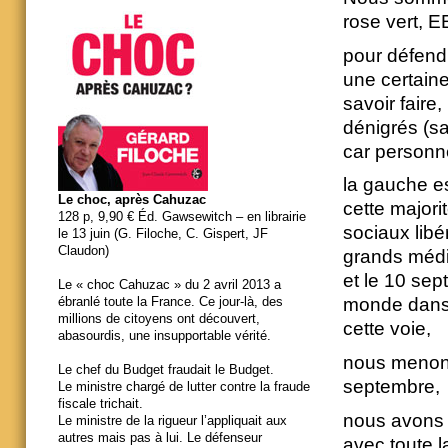
rose vert, 
pour défendre
une certaine
savoir faire
dénigrés (s
car personn
la gauche est
Le choc, après Cahuzac
cette majori
128 p, 9,90 € Éd. Gawsewitch – en librairie
sociaux libé
le 13 juin (G. Filoche, C. Gispert, JF
Claudon)
grands médi
et le 10 sep
Le « choc Cahuzac » du 2 avril 2013 a
monde dans 
ébranlé toute la France. Ce jour-là, des
millions de citoyens ont découvert,
cette voie,
abasourdis, une insupportable vérité.
nous menon
Le chef du Budget fraudait le Budget.
septembre,
Le ministre chargé de lutter contre la fraude
fiscale trichait.
nous avons 
Le ministre de la rigueur l’appliquait aux
autres mais pas à lui. Le défenseur
avec toute 