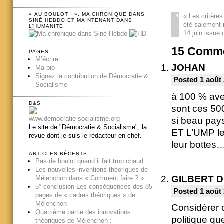
« AU BOULOT ! », MA CHRONIQUE DANS
«
Les critères
SINÉ HEBDO ET MAINTENANT DANS
été salement m
L’HUMANITÉ
14 juin issue 
15
Comme
PAGES
M’écrire
JOHAN
Ma bio
Signez la contribution de Démocratie &
Posted 1 août 
Socialisme
à 100 % ave
D&S
sont ces 500
www.democratie-socialisme.org
si beau pays
Le site de "Démocratie & Socialisme", la
ET L’UMP les
revue dont je suis le rédacteur en chef.
leur botte
ARTICLES RÉCENTS
Pas de boulot quand il fait trop chaud
Les nouvelles inventions théoriques de
GILBERT 
Mélenchon dans « Comment faire ? »
5° conclusion Les conséquences des 85
Posted 1 août 
pages de « cadres théoriques » de
Mélenchon
Considérer 
Quatrième partie des innovations
politique qu
théoriques de Mélenchon :