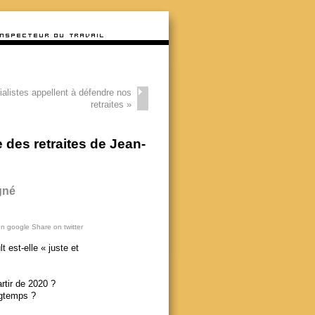
alistes appellent à défendre nos
retraites
»
 des retraites de Jean-
gné
on google
Share on twitter
est-elle « juste et
rtir de 2020 ?
ngtemps ?