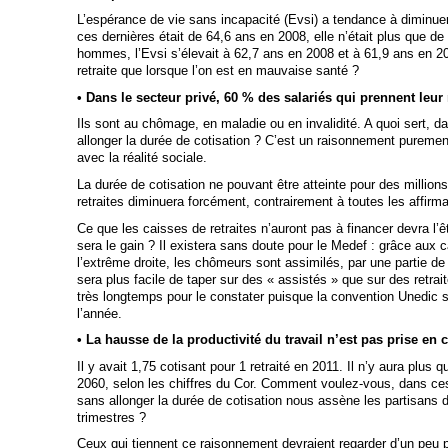
L’espérance de vie sans incapacité (Evsi) a tendance à diminue
ces dernières était de 64,6 ans en 2008, elle n’était plus que d
hommes, l’Evsi s’élevait à 62,7 ans en 2008 et à 61,9 ans en 20
retraite que lorsque l’on est en mauvaise santé ?
• Dans le secteur privé, 60 % des salariés qui prennent leur r
Ils sont au chômage, en maladie ou en invalidité. A quoi sert, d
allonger la durée de cotisation ? C’est un raisonnement puremen
avec la réalité sociale.
La durée de cotisation ne pouvant être atteinte pour des million
retraites diminuera forcément, contrairement à toutes les affirma
Ce que les caisses de retraites n’auront pas à financer devra l
sera le gain ? Il existera sans doute pour le Medef : grâce aux 
l’extrême droite, les chômeurs sont assimilés, par une partie de l
sera plus facile de taper sur des « assistés » que sur des retra
très longtemps pour le constater puisque la convention Unedic s
l’année.
• La hausse de la productivité du travail n’est pas prise en
Il y avait 1,75 cotisant pour 1 retraité en 2011. Il n’y aura plus 
2060, selon les chiffres du Cor. Comment voulez-vous, dans ces 
sans allonger la durée de cotisation nous assène les partisans
trimestres ?
Ceux qui tiennent ce raisonnement devraient regarder d’un peu 