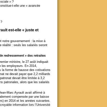
ociale » ?
constitue-t-elle une « avancée
 ?
lt est-elle « juste et
t notre gouvernement : la mise à
 réalité : seuls les salariés seront
de redressement »
des retraites
emier ministre, le 27 août indiquait
ion les employeurs. En 2014,
us la forme de hausse des cotisations
onat ne devait payer que 2,2 milliards
 patronat devait être limitée à 3,2
ns patronales, alors que les salariés
ean-Marc Ayrault avait affirmé à
égralement compensée par une baisse
rs) en 2014 et les années suivantes.
royable information lors l’Université