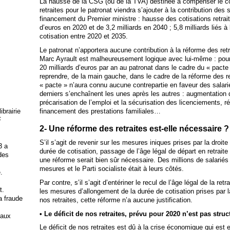
La hausse de la CSG (ou de la TVA) destinée à compenser le co
retraites pour le patronat viendra s’ajouter à la contribution des
financement du Premier ministre : hausse des cotisations retraite
d’euros en 2020 et de 3,2 milliards en 2040 ; 5,8 milliards liés à
cotisation entre 2020 et 2035.
Le patronat n’apportera aucune contribution à la réforme des re
Marc Ayrault est malheureusement logique avec lui-même : pourquo
20 milliards d’euros par an au patronat dans le cadre du « pacte 
reprendre, de la main gauche, dans le cadre de la réforme des r
« pacte » n’aura connu aucune contrepartie en faveur des salar
derniers s’enchaînent les unes après les autres : augmentation d
précarisation de l’emploi et la sécurisation des licenciements, r
financement des prestations familiales…
brairie
F
2- Une réforme des retraites est-elle nécessaire ?
S’il s’agit de revenir sur les mesures iniques prises par la droi
3 a
durée de cotisation, passage de l’âge légal de départ en retraite 
 des
une réforme serait bien sûr nécessaire. Des millions de salariés
mesures et le Parti socialiste était à leurs côtés.
.
Par contre, s’il s’agit d’entériner le recul de l’âge légal de la re
t.
les mesures d’allongement de la durée de cotisation prises par la
la fraude
nos retraites, cette réforme n’a aucune justification.
• Le déficit de nos retraites, prévu pour 2020 n’est pas stru
 aux
Le déficit de nos retraites est dû à la crise économique qui est e