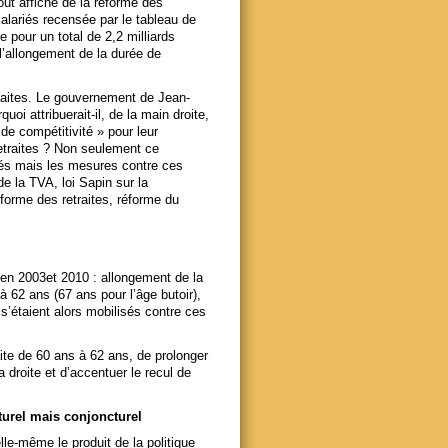
ût affiché de la réforme des
 salariés recensée par le tableau de
 pour un total de 2,2 milliards
 l’allongement de la durée de
traites. Le gouvernement de Jean-
i attribuerait-il, de la main droite,
de compétitivité » pour leur
etraites ? Non seulement ce
iés mais les mesures contre ces
e la TVA, loi Sapin sur la
éforme des retraites, réforme du
te en 2003et 2010 : allongement de la
à 62 ans (67 ans pour l’âge butoir),
 s’étaient alors mobilisés contre ces
traite de 60 ans à 62 ans, de prolonger
 droite et d’accentuer le recul de
cturel mais conjoncturel
lle-même le produit de la politique