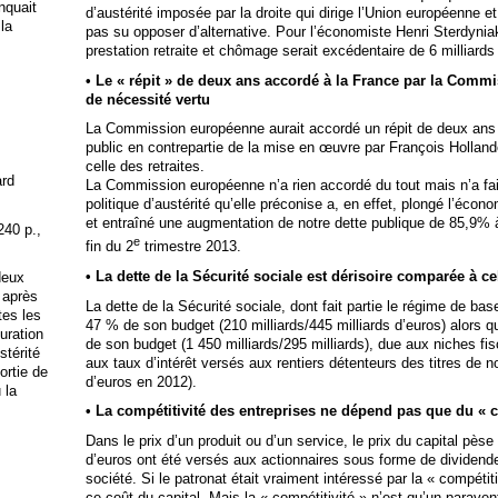
anquait
d’austérité imposée par la droite qui dirige l’Union européenne e
 la
pas su opposer d’alternative. Pour l’économiste Henri Sterdynia
prestation retraite et chômage serait excédentaire de 6 milliards
• Le « répit » de deux ans accordé à la France par la Comm
de nécessité vertu
La Commission européenne aurait accordé un répit de deux ans à
public en contrepartie de la mise en œuvre par François Holland
celle des retraites.
ard
La Commission européenne n’a rien accordé du tout mais n’a fait 
politique d’austérité qu’elle préconise a, en effet, plongé l’éco
et entraîné une augmentation de notre dette publique de 85,9% à
240 p.,
e
fin du 2
trimestre 2013.
• La dette de la Sécurité sociale est dérisoire comparée à cel
deux
 après
La dette de la Sécurité sociale, dont fait partie le régime de ba
tes les
47 % de son budget (210 milliards/445 milliards d’euros) alors q
uration
de son budget (1 450 milliards/295 milliards), due aux niches fi
stérité
aux taux d’intérêt versés aux rentiers détenteurs des titres de no
ortie de
d’euros en 2012).
 la
• La compétitivité des entreprises ne dépend pas que du « co
Dans le prix d’un produit ou d’un service, le prix du capital pèse
d’euros ont été versés aux actionnaires sous forme de dividende
société. Si le patronat était vraiment intéressé par la « compétiti
ce coût du capital. Mais la « compétitivité » n’est qu’un paravent