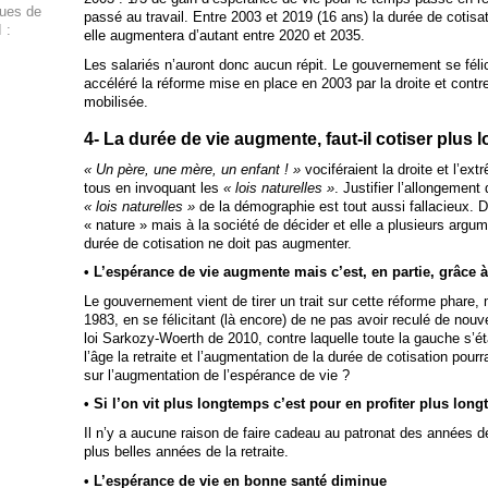
ques de
passé au travail. Entre 2003 et 2019 (16 ans) la durée de cotisa
 :
elle augmentera d’autant entre 2020 et 2035.
Les salariés n’auront donc aucun répit. Le gouvernement se féli
accéléré la réforme mise en place en 2003 par la droite et contre
mobilisée.
4- La durée de vie augmente, faut-il cotiser plus
« Un père, une mère, un enfant ! »
vociféraient la droite et l’ex
tous en invoquant les
« lois naturelles »
. Justifier l’allongement
« lois naturelles »
de la démographie est tout aussi fallacieux. D
« nature » mais à la société de décider et elle a plusieurs argu
durée de cotisation ne doit pas augmenter.
• L’espérance de vie augmente mais c’est, en partie, grâce à 
Le gouvernement vient de tirer un trait sur cette réforme phare,
1983, en se félicitant (là encore) de ne pas avoir reculé de nouve
loi Sarkozy-Woerth de 2010, contre laquelle toute la gauche s’é
l’âge la retraite et l’augmentation de la durée de cotisation pou
sur l’augmentation de l’espérance de vie ?
• Si l’on vit plus longtemps c’est pour en profiter plus long
Il n’y a aucune raison de faire cadeau au patronat des années de
plus belles années de la retraite.
• L’espérance de vie en bonne santé diminue