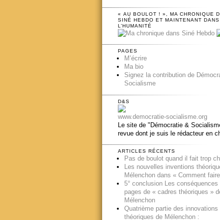
« AU BOULOT ! », MA CHRONIQUE 
SINÉ HEBDO ET MAINTENANT DANS
L’HUMANITÉ
PAGES
M’écrire
Ma bio
Signez la contribution de Démocr
Socialisme
D&S
www.democratie-socialisme.org
Le site de "Démocratie & Socialisme
revue dont je suis le rédacteur en c
ARTICLES RÉCENTS
Pas de boulot quand il fait trop c
Les nouvelles inventions théoriq
Mélenchon dans « Comment faire
5° conclusion Les conséquences
pages de « cadres théoriques » d
Mélenchon
Quatrième partie des innovations
théoriques de Mélenchon :