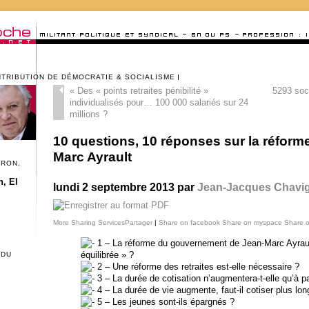
NTRIBUTION DE DÉMOCRATIE & SOCIALISME
«
Des « points retraites pénibilité »
5293 soci
individualisés pour… 100 000 salariés sur 24
millions ?
10 questions, 10 réponses sur la réforme
Marc Ayrault
CRON,
, El
lundi 2 septembre 2013 par
Jean-Jacques Chavi
More Sharing Services
Partager
|
Share on facebook
Share on myspace
Share 
1 – La réforme du gouvernement de Jean-Marc Ayrault 
équilibrée » ?
 DU
2 – Une réforme des retraites est-elle nécessaire ?
3 – La durée de cotisation n’augmentera-t-elle qu’à pa
4 – La durée de vie augmente, faut-il cotiser plus lo
5 – Les jeunes sont-ils épargnés ?