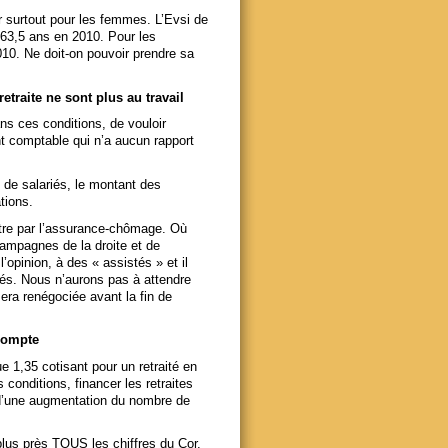
r surtout pour les femmes. L’Evsi de
e 63,5 ans en 2010. Pour les
10. Ne doit-on pouvoir prendre sa
etraite ne sont plus au travail
ans ces conditions, de vouloir
t comptable qui n’a aucun rapport
s de salariés, le montant des
tions.
’être par l’assurance-chômage. Où
campagnes de la droite et de
’opinion, à des « assistés » et il
ités. Nous n’aurons pas à attendre
era renégociée avant la fin de
 compte
que 1,35 cotisant pour un retraité en
conditions, financer les retraites
 d’une augmentation du nombre de
plus près TOUS les chiffres du Cor.