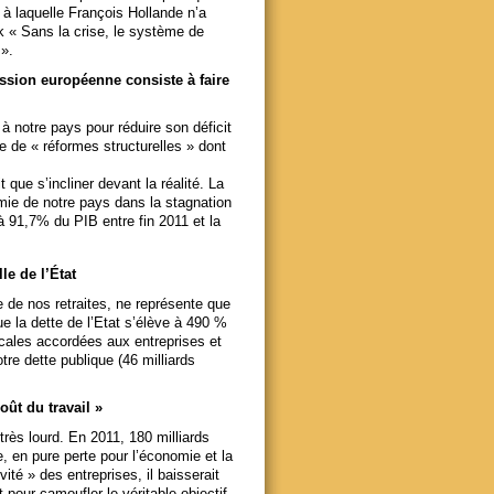
t à laquelle François Hollande n’a
k « Sans la crise, le système de
 ».
ission européenne consiste à faire
 notre pays pour réduire son déficit
e de « réformes structurelles » dont
que s’incliner devant la réalité. La
nomie de notre pays dans la stagnation
 91,7% du PIB entre fin 2011 et la
le de l’État
se de nos retraites, ne représente que
ue la dette de l’Etat s’élève à 490 %
scales accordées aux entreprises et
tre dette publique (46 milliards
ût du travail »
 très lourd. En 2011, 180 milliards
, en pure perte pour l’économie et la
vité » des entreprises, il baisserait
 pour camoufler le véritable objectif