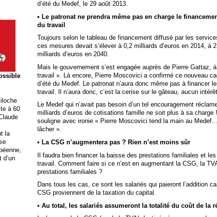
d’été du Medef, le 29 août 2013.
• Le patronat ne prendra même pas en charge le financement
du travail
Toujours selon le tableau de financement diffusé par les service
ces mesures devait s’élever à 0,2 milliards d’euros en 2014, à 2,
milliards d’euros en 2040.
Mais le gouvernement s’est engagée auprès de Pierre Gattaz, à
travail ». Là encore, Pierre Moscovici a confirmé ce nouveau cad
possible
d’été du Medef. Le patronat n’aura donc même pas à financer les
travail. Il n’aura donc, c’est la cerise sur le gâteau, aucun intérêt
iloche
Le Medef qui n’avait pas besoin d’un tel encouragement réclame
ite à 60
milliards d’euros de cotisations famille ne soit plus à sa charge
 Claude
souligne avec ironie « Pierre Moscovici tend la main au Medef… q
lâcher ».
t la
ise
• La CSG n’augmentera pas ? Rien n’est moins sûr
opéenne,
Il faudra bien financer la baisse des prestations familiales et les
t d’un
travail. Comment faire si ce n’est en augmentant la CSG, la TV
prestations familiales ?
Dans tous les cas, ce sont les salariés qui paieront l’addition c
CSG proviennent de la taxation du capital.
• Au total, les salariés assumeront la totalité du coût de la 