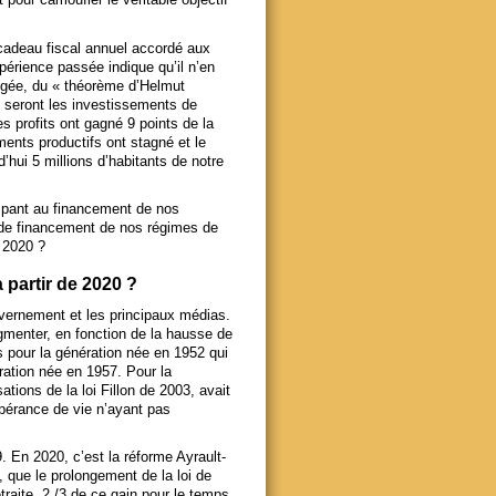
e cadeau fiscal annuel accordé aux
xpérience passée indique qu’il n’en
angée, du « théorème d’Helmut
, seront les investissements de
s profits ont gagné 9 points de la
ents productifs ont stagné et le
’hui 5 millions d’habitants de notre
icipant au financement de nos
n de financement de nos régimes de
n 2020 ?
 partir de 2020 ?
vernement et les principaux médias.
ugmenter, en fonction de la hausse de
s pour la génération née en 1952 qui
ération née en 1957. Pour la
tions de la loi Fillon de 2003, avait
pérance de vie n’ayant pas
. En 2020, c’est la réforme Ayrault-
, que le prolongement de la loi de
raite, 2 /3 de ce gain pour le temps