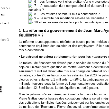
6 – Les femmes vont-elles profiter d’une « avancée s
7 – L’instauration du « compte pénibilité du travail » 
ION DU
sociale » ?
8 – Les retraités seront-ils mis à contribution ?
 du
9 – La retraite par répartition est-elle sauvegardée ?
10 – Les salariés du secteur public sont-ils épargnés
Richard
1- La réforme du gouvernement de Jean-Marc Ayrau
équilibrée » ?
ction Ô
La réforme a une apparence, répétée en boucle par les médias e
contribution équilibrée des salariés et des employeurs. Elle a une
mis à contribution.
• Le patronat ne paiera strictement rien pour les
« mesures 
Le tableau de financement diffusé par le service de presse du Pr
déjà qu’il n’était guère question de mettre vraiment à contribut
seulement 1 milliard devait être mis à la charge du patronat so
retraites, contre 2,8 milliards pour les salariés. En 2020, le patr
d’euros et les salariés 5,1 milliards. En 2040, la participation du
milliards, toujours sous la forme de l’augmentation des cotisatio
paieraient 12, 8 milliards. Le déséquilibre est déjà patent.
Mais le patronat n’aura même pas à mettre la main à la poche. J
Pierre Gattaz que la hausse des cotisations retraite serait int
des cotisations familiales (payées uniquement par les employeu
Le ministre de l’Economie, Pierre Moscovici, a confirmé cette inc