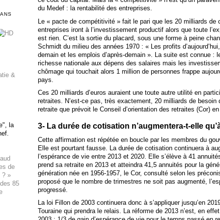
du Medef : la rentabilité des entreprises.
DANS
Le « pacte de compétitivité » fait le pari que les 20 milliards d
entreprises iront à l’investissement productif alors que toute l’e
est rien. C’est la sortie du placard, sous une forme à peine ch
Schmidt du milieu des années 1970 : « Les profits d’aujourd’hui
demain et les emplois d’après-demain ». La suite est connue : le
richesse nationale aux dépens des salaires mais les investissem
chômage qui touchait alors 1 million de personnes frappe aujourd
atie &
pays.
Ces 20 milliards d’euros auraient une toute autre utilité en part
retraites. N’est-ce pas, très exactement, 20 milliards de besoi
retraite que prévoit le Conseil d’orientation des retraites (Cor) e
", la
3- La durée de cotisation n’augmentera-t-elle qu’à
hef.
Cette affirmation est répétée en boucle par les membres du gou
Elle est pourtant fausse. La durée de cotisation continuera à a
l’espérance de vie entre 2013 et 2020. Elle s’élève à 41 annuité
haud
prend sa retraite en 2013 et atteindra 41,5 annuités pour la gén
ues de
génération née en 1956-1957, le Cor, consulté selon les préconisa
 ? »
proposé que le nombre de trimestres ne soit pas augmenté, l’es
 des 85
progressé.
e
La loi Fillon de 2003 continuera donc à s’appliquer jusqu’en 2019
Touraine qui prendra le relais. La réforme de 2013 n’est, en effet
2003 : 1/3 de gain d’espérance de vie pour le temps passé en ret