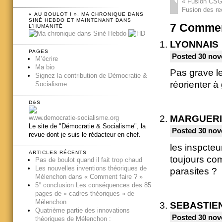
«
Fusion CSG –
Fusion des re
« AU BOULOT ! », MA CHRONIQUE DANS
SINÉ HEBDO ET MAINTENANT DANS
7
Commen
L’HUMANITÉ
LYONNAIS
PAGES
Posted 30 nov
M’écrire
Ma bio
Pas grave le
Signez la contribution de Démocratie &
réorienter 
Socialisme
D&S
MARGUERI
www.democratie-socialisme.org
Le site de "Démocratie & Socialisme", la
Posted 30 nov
revue dont je suis le rédacteur en chef.
les inspcteur
ARTICLES RÉCENTS
toujours co
Pas de boulot quand il fait trop chaud
Les nouvelles inventions théoriques de
parasites ?
Mélenchon dans « Comment faire ? »
5° conclusion Les conséquences des 85
pages de « cadres théoriques » de
Mélenchon
SEBASTIE
Quatrième partie des innovations
Posted 30 nov
théoriques de Mélenchon :