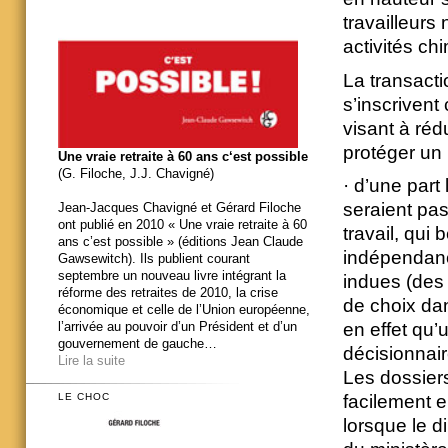
travailleurs
activités ch
La transacti
s’inscrivent
visant à réd
protéger un 
Une vraie retraite à 60 ans c‘est possible
(G. Filoche, J.J. Chavigné)
· d’une part
seraient pa
Jean-Jacques Chavigné et Gérard Filoche
ont publié en 2010 « Une vraie retraite à 60
travail, qui
ans c’est possible » (éditions Jean Claude
indépendance
Gawsewitch). Ils publient courant
septembre un nouveau livre intégrant la
indues (des 
réforme des retraites de 2010, la crise
de choix dan
économique et celle de l’Union européenne,
l’arrivée au pouvoir d’un Président et d’un
en effet qu
gouvernement de gauche…
décisionnair
Lire la suite
Les dossiers
facilement e
LE CHOC
lorsque le d