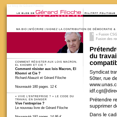
Le blog de Gérard Filoche
MA BIO
M’ÉCRIRE
SIGNEZ LA CONTRIBUTION DE DÉMOCRATIE &
«
Fusion CSG –
Fusion des re
Prétendr
du trava
compatib
COMMENT RÉSISTER AUX LOIS MACRON,
EL KHOMRI ET CIE ?
Comment résister aux lois Macron, El
Syndicat tr
Khomri et Cie ?
50ter, rue d
Richard Abauzit et Gérard Filoche
www.unas.cgt
Nouveauté 180 pages. 12 €
idf.cgt@dire
« VIVE L’ENTREPRISE ? » LE CODE DU
Prétendre re
TRAVAIL EN DANGER
Vive l'entreprise ?
supprimer de
Le nouveau livre de Gérard Filoche
Dans le cadr
Nouveauté 192 pages. 14,95 €