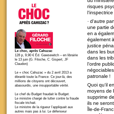
du ministère
risques psy
l’inspectrice 
· d’autre par
une partie d
en a égalem
également à 
justice péna
Le choc, après Cahuzac
dans les bu
128 p, 9,90 € Éd. Gawsewitch – en librairie
dans les tri
le 13 juin (G. Filoche, C. Gispert, JF
l’ordre publ
Claudon)
négociables
Le « choc Cahuzac » du 2 avril 2013 a
patronale !
ébranlé toute la France. Ce jour-là, des
millions de citoyens ont découvert,
Quoi qu’il en
abasourdis, une insupportable vérité.
moyens de l
Le chef du Budget fraudait le Budget.
supprime des
Le ministre chargé de lutter contre la fraude
ils ne seron
fiscale trichait.
Le ministre de la rigueur l’appliquait aux
Île-de-Franc
autres mais pas à lui. Le défenseur