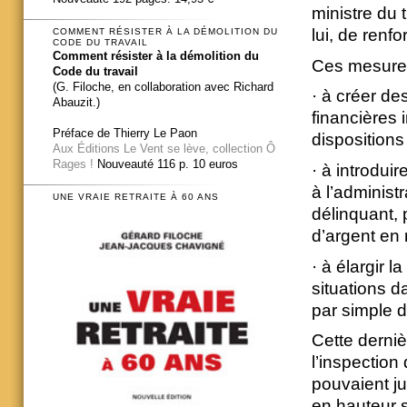
ministre du 
lui, de renf
COMMENT RÉSISTER À LA DÉMOLITION DU
CODE DU TRAVAIL
Comment résister à la démolition du
Ces mesures
Code du travail
(G. Filoche, en collaboration avec Richard
· à créer d
Abauzit.)
financières 
Préface de Thierry Le Paon
dispositions
Aux Éditions Le Vent se lève, collection Ô
Rages !
Nouveauté 116 p. 10 euros
· à introduir
à l’administ
UNE VRAIE RETRAITE À 60 ANS
délinquant,
d’argent en
· à élargir l
situations d
par simple d
Cette derni
l’inspection
pouvaient ju
en hauteur s