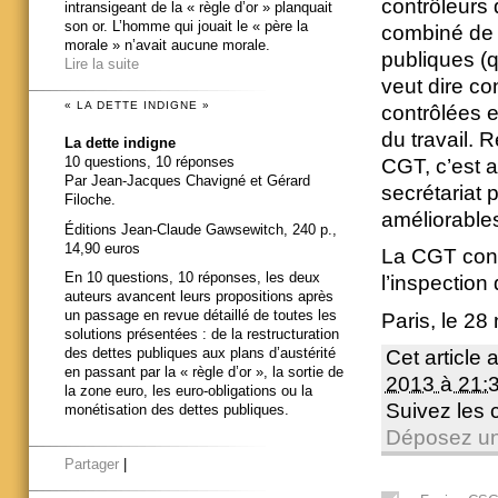
contrôleurs 
intransigeant de la « règle d’or » planquait
son or. L’homme qui jouait le « père la
combiné de 
morale » n’avait aucune morale.
publiques (qu
Lire la suite
veut dire co
« LA DETTE INDIGNE »
contrôlées e
du travail. 
La dette indigne
10 questions, 10 réponses
CGT, c’est a
Par Jean-Jacques Chavigné et Gérard
secrétariat 
Filoche.
améliorables
Éditions Jean-Claude Gawsewitch, 240 p.,
14,90 euros
La CGT conti
En 10 questions, 10 réponses, les deux
l’inspection
auteurs avancent leurs propositions après
un passage en revue détaillé de toutes les
Paris, le 2
solutions présentées : de la restructuration
des dettes publiques aux plans d’austérité
Cet article 
en passant par la « règle d’or », la sortie de
2013 à 21:
la zone euro, les euro-obligations ou la
Suivez les
monétisation des dettes publiques.
Déposez un
Partager
|