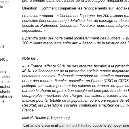
prêt à prendre dans les caisses de la Sécu… pour remplacer le
anquait
 la
Question : Comment compenser les renoncements sur l’écotaxe, 
Le ministre répond : « Concernant l’épargne, les 200 millions m
nouvelles économies que je détaillerai lors du passage en deuxi
sociale au Parlement. Concernant l’écotaxe, nous nous adapteron
négociation. »
Il prendra donc sur notre santé indifféremment des budgets, « 
200 millions manquants suite aux « fiasco » de la taxation des
ard
Note bis :
240 p.,
« La France affecte 52 % de ses recettes fiscales à la protect
40 %. Le financement de la protection sociale repose majoritai
deux
cotisations sociales. Il s’appuie cependant de manière croissant
 après
et sur des recettes fiscales nouvelles en France (CSG et CRDS).
tes les
politique familiale repose sur les salaires en France, ce qui n’
uration
fait que le champ de protection sociale est bien plus étendu en
stérité
compte plus importante des charges familiales, meilleure inde
ortie de
maladie pour la totalité de la population ou encore régime de re
 la
Résultat: les prestations sociales contribuent à hauteur de 63 %
France.
dixit P. Soulier (L’Expansion).
Cet article a été écrit par
Gérard Filoche
, publié le
28 novembre