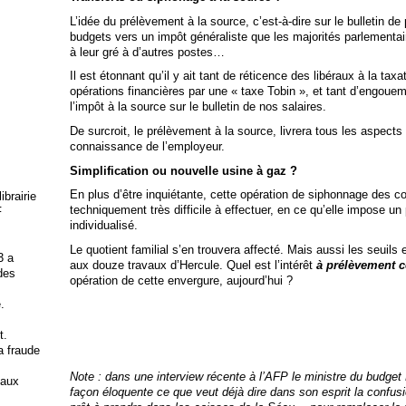
L’idée du prélèvement à la source, c’est-à-dire sur le bulletin de
budgets vers un impôt généraliste que les majorités parlementai
à leur gré à d’autres postes…
Il est étonnant qu’il y ait tant de réticence des libéraux à la ta
opérations financières par une « taxe Tobin », et tant d’engou
l’impôt à la source sur le bulletin de nos salaires.
De surcroit, le prélèvement à la source, livrera tous les aspects 
connaissance de l’employeur.
Simplification ou nouvelle usine à gaz ?
En plus d’être inquiétante, cette opération de siphonnage des co
brairie
techniquement très difficile à effectuer, en ce qu’elle impose un
F
individualisé.
Le quotient familial s’en trouvera affecté. Mais aussi les seuil
3 a
aux douze travaux d’Hercule. Quel est l’intérêt
à prélèvement c
 des
opération de cette envergure, aujourd’hui ?
.
t.
la fraude
Note : dans une interview récente à l’AFP le ministre du budg
 aux
façon éloquente ce que veut déjà dire dans son esprit la confus