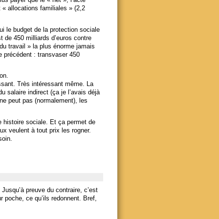
 « allocations familiales » (2,2
ui le budget de la protection sociale
st de 450 milliards d’euros contre
 du travail » la plus énorme jamais
le précédent : transvaser 450
son.
essant. Très intéressant même. La
 salaire indirect (ça je l’avais déjà
n ne peut pas (normalement), les
 histoire sociale. Et ça permet de
x veulent à tout prix les rogner.
soin.
Jusqu’à preuve du contraire, c’est
r poche, ce qu’ils redonnent. Bref,