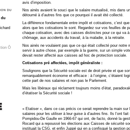
avis d’imposition.
Nos ainés avaient le souci que le salaire mutualisé, mis dans u
ION DU
détourné à d’autres fins que ce pourquoi il avait été collecté.
 du
La différence fondamentale entre impôt et cotisations, c’est que 
alors que les cotisations le sont. Regardez sur vos feuilles de pa
Richard
chaque cotisation, avec des caisses distinctes pour ce qui va à 
chômage, aux accidents du travail, à la maladie, à la retraite.
Nos ainés ne voulaient pas que ce qui était collecté pour notre m
ction Ô
servir à autre chose, par exemple à la guerre, sur un simple vo
devait rester affecté aux caisses ad hoc de protection sociale.
Cotisations pré affectées, impôt généraliste :
Soulignons que la Sécurité sociale est de droit privée et que s
remarquablement économe et efficace : à l’origine, c’étaient log
cette part de nos salaires et non pas le Parlement.
Mais les libéraux qui réclament toujours moins d’état, paradoxa
d’étatiser la Sécurité sociale !
« Etatiser », dans ce cas précis ce serait reprendre la main s
salaires pour les utiliser à leur guise à d’autres fins. Ils l’ont f
Pompidou-De Gaulle en 1966-67 qui ont, de facto, donné la gest
Rocard qui a repoussé les élections aux Caisses de sécurité s
instituait la CSG, et enfin Juppé qui en a confisqué la gestion 