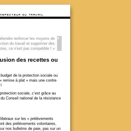
étendre renforcer les moyens de
ection du travail et supprimer des
stes, ce n’est pas compatible !
»
Fusion des recettes ou
 budget de la protection sociale ou
 « remise à plat » mais une contre
 !
 protection sociale, c’est grâce au
du Conseil national de la résistance
libéraux sur les « prélèvements
sont des prélèvements volontaires,
sur nos bulletins de paie, pas sur un