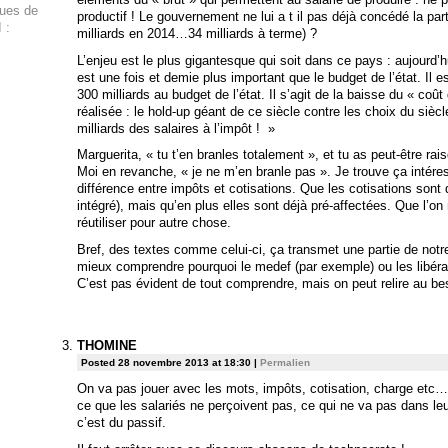
ques de
productif ! Le gouvernement ne lui a t il pas déjà concédé la part
 :
milliards en 2014…34 milliards à terme) ?
L’enjeu est le plus gigantesque qui soit dans ce pays : aujourd’h
est une fois et demie plus important que le budget de l’état. Il e
300 milliards au budget de l’état. Il s’agit de la baisse du « coût
réalisée : le hold-up géant de ce siècle contre les choix du sièc
milliards des salaires à l’impôt ! »
Marguerita, « tu t’en branles totalement », et tu as peut-être rai
Moi en revanche, « je ne m’en branle pas ». Je trouve ça intér
différence entre impôts et cotisations. Que les cotisations sont du
intégré), mais qu’en plus elles sont déjà pré-affectées. Que l’o
réutiliser pour autre chose.
Bref, des textes comme celui-ci, ça transmet une partie de notre
mieux comprendre pourquoi le medef (par exemple) ou les libérau
C’est pas évident de tout comprendre, mais on peut relire au be
THOMINE
Posted 28 novembre 2013 at 18:30
|
Permalien
On va pas jouer avec les mots, impôts, cotisation, charge etc… 
ce que les salariés ne perçoivent pas, ce qui ne va pas dans leu
c’est du passif.