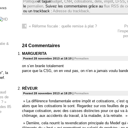
Politique
et tagué
budget
,
CNR
,
cotisations
,
dete
,
impôt
,
LFSS
,
le
permalien
. Suivez les commentaires grâce au
flux RSS de ce
DANS
ou un trackback :
Adresse du trackback
.
«
Réforme fiscale : quelle remise à plat ?
Pr
l’insp
po
atie &
24
Commentaires
MARGUERITA
Posted 28 novembre 2013 at 18:10
|
Permalien
on s’en branle totalement
parce que la CSG, on en veut pas, on n’en a jamais voulu bande
", la
hef.
RÊVEUR
haud
Posted 28 novembre 2013 at 18:29
|
Permalien
ues de
» La différence fondamentale entre impôt et cotisations, c’est qu
 ? »
alors que les cotisations le sont. Regardez sur vos feuilles de pa
 des 85
chaque cotisation, avec des caisses distinctes pour ce qui va à 
e
chômage, aux accidents du travail, à la maladie, à la retraite. »
» Derrière, cela nourrit la revendication principale du Medef qui
éléments du « brut » qui permettent au salarié de produire : ne p