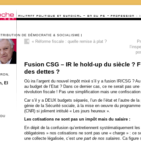
NTRIBUTION DE DÉMOCRATIE & SOCIALISME
«
Réforme fiscale : quelle remise à plat ?
Pr
l’insp
po
Fusion CSG – IR le hold-up du siècle ? 
des dettes ?
CRON,
Où ira l’argent du nouvel impôt mixé s’il y a fusion IR/CSG ? Au
, El
au budget de l’Etat ? Dans ce dernier cas, ce ne serait pas une
révolution fiscale ! Pas une simplification mais une confiscation
Car s’il y a DEUX budgets séparés, l’un de l’état et l’autre de la
génie de la Sécurité sociale, à la mise en oeuvre du programme 
(CNR) si joliment intitulé « Les jours heureux ».
 DU
Les cotisations ne sont pas un impôt mais du salaire :
En dépit de la confusion qu’entretiennent systématiquement les 
obligatoires » nos cotisations ne sont pas une « charge » : ce 
une collecte légalisée, c’est
une part de nos salaires
. Ca figure 