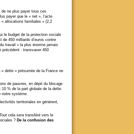
st de ne plus payer tous ces
lus payer que le « net », l’acte
 « allocations familiales » (2,2
ui le budget de la protection sociale
st de 450 milliards d’euros contre
 du travail » la plus énorme jamais
le précédent : transvaser 450
la « dette » présumée de la France ne
lions de pauvres, en dépit du blocage
 10 % de la part globale de la dette.
e notre système.
ectivités territoriales en génèrent,
 Tout cela sera transféré
vers le
sociales ?
De la confusion des