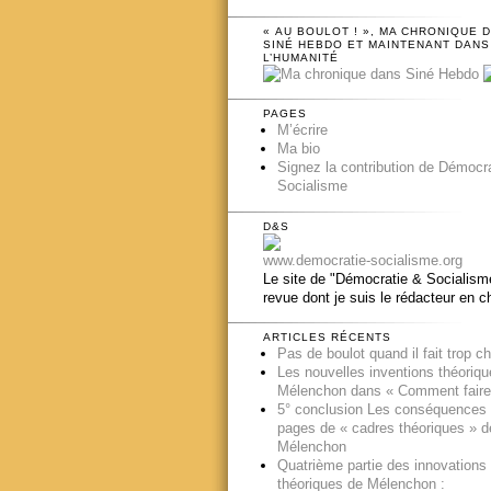
« AU BOULOT ! », MA CHRONIQUE 
SINÉ HEBDO ET MAINTENANT DANS
L’HUMANITÉ
PAGES
M’écrire
Ma bio
Signez la contribution de Démocr
Socialisme
D&S
www.democratie-socialisme.org
Le site de "Démocratie & Socialisme
revue dont je suis le rédacteur en c
ARTICLES RÉCENTS
Pas de boulot quand il fait trop c
Les nouvelles inventions théoriq
Mélenchon dans « Comment faire
5° conclusion Les conséquences
pages de « cadres théoriques » d
Mélenchon
Quatrième partie des innovations
théoriques de Mélenchon :