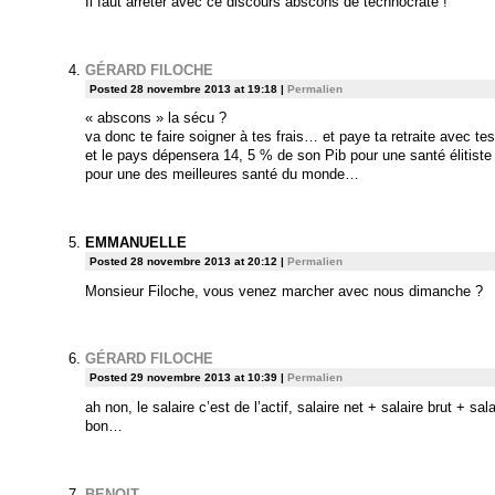
Il faut arrêter avec ce discours abscons de technocrate !
GÉRARD FILOCHE
Posted 28 novembre 2013 at 19:18
|
Permalien
« abscons » la sécu ?
va donc te faire soigner à tes frais… et paye ta retraite avec t
et le pays dépensera 14, 5 % de son Pib pour une santé élitis
pour une des meilleures santé du monde…
EMMANUELLE
Posted 28 novembre 2013 at 20:12
|
Permalien
Monsieur Filoche, vous venez marcher avec nous dimanche ?
GÉRARD FILOCHE
Posted 29 novembre 2013 at 10:39
|
Permalien
ah non, le salaire c’est de l’actif, salaire net + salaire brut + sal
bon…
BENOIT