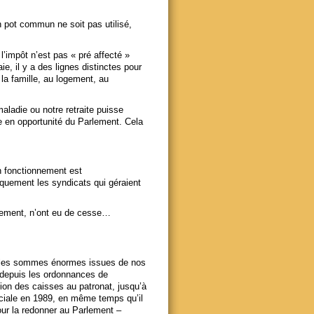
n pot commun ne soit pas utilisé,
l’impôt n’est pas « pré affecté »
ie, il y a des lignes distinctes pour
la famille, au logement, au
aladie ou notre retraite puisse
te en opportunité du Parlement. Cela
on fonctionnement est
iquement les syndicats qui géraient
lement,
n’ont eu de cesse…
ur les sommes énormes issues de nos
ait depuis les ordonnances de
ion des caisses au patronat, jusqu’à
ociale en 1989, en même temps qu’il
pour la redonner au Parlement –