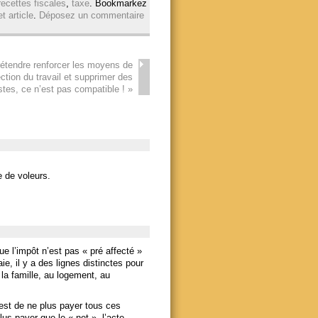
recettes fiscales
,
taxe
. Bookmarkez
t article
.
Déposez un commentaire
étendre renforcer les moyens de
ection du travail et supprimer des
stes, ce n’est pas compatible !
»
 de voleurs.
e l’impôt n’est pas « pré affecté »
ie, il y a des lignes distinctes pour
la famille, au logement, au
 est de ne plus payer tous ces
lus payer que le « net », l’acte