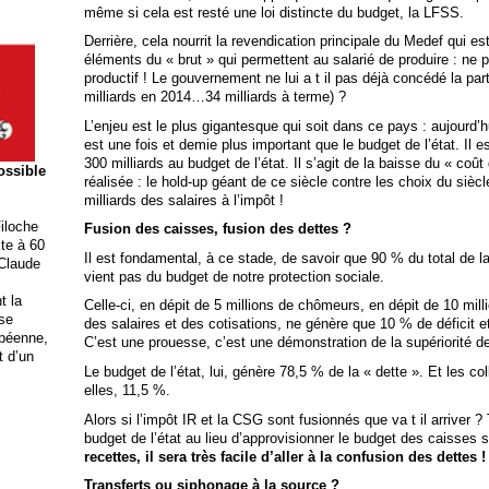
même si cela est resté une loi distincte du budget, la LFSS.
Derrière, cela nourrit la revendication principale du Medef qui e
éléments du « brut » qui permettent au salarié de produire : ne p
productif ! Le gouvernement ne lui a t il pas déjà concédé la part
milliards en 2014…34 milliards à terme) ?
L’enjeu est le plus gigantesque qui soit dans ce pays : aujourd’h
est une fois et demie plus important que le budget de l’état. Il e
300 milliards au budget de l’état. Il s’agit de la baisse du « coût
possible
réalisée : le hold-up géant de ce siècle contre les choix du sièc
milliards des salaires à l’impôt !
iloche
Fusion des caisses, fusion des dettes ?
ite à 60
Il est fondamental, à ce stade, de savoir que 90 % du total de 
 Claude
vient pas du budget de notre protection sociale.
t la
Celle-ci, en dépit de 5 millions de chômeurs, en dépit de 10 mil
ise
des salaires et des cotisations, ne génère que 10 % de déficit et
opéenne,
C’est une prouesse, c’est une démonstration de la supériorité d
t d’un
Le budget de l’état, lui, génère 78,5 % de la « dette ». Et les coll
elles, 11,5 %.
Alors si l’impôt IR et la CSG sont fusionnés que va t il arriver ?
budget de l’état au lieu d’approvisionner le budget des caisses 
recettes, il sera très facile d’aller à la confusion des dettes !
Transferts ou siphonage à la source ?