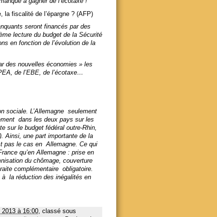
 manque à gagner de l’écotaxe !
la fiscalité de l’épargne ? (AFP)
anquants seront financés par des
ème lecture du budget de la Sécurité
s en fonction de l’évolution de la
par des nouvelles économies » les
 PEA, de l’EBE, de l’écotaxe…
ion sociale. L’Allemagne seulement
rement dans les deux pays sur les
e sur le budget fédéral outre-Rhin,
 Ainsi, une part importante de la
est pas le cas en Allemagne. Ce qui
 France qu’en Allemagne : prise en
mnisation du chômage, couverture
traite complémentaire obligatoire.
 à la réduction des inégalités en
 2013 à 16:00
, classé sous