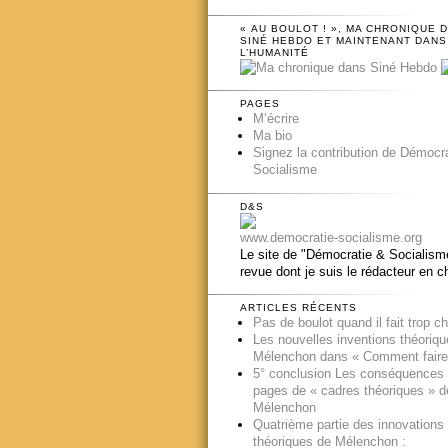
« AU BOULOT ! », MA CHRONIQUE 
SINÉ HEBDO ET MAINTENANT DANS
L’HUMANITÉ
PAGES
M’écrire
Ma bio
Signez la contribution de Démocr
Socialisme
D&S
www.democratie-socialisme.org
Le site de "Démocratie & Socialisme
revue dont je suis le rédacteur en c
ARTICLES RÉCENTS
Pas de boulot quand il fait trop c
Les nouvelles inventions théoriq
Mélenchon dans « Comment faire
5° conclusion Les conséquences
pages de « cadres théoriques » d
Mélenchon
Quatrième partie des innovations
théoriques de Mélenchon :