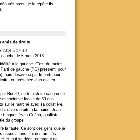
éputés aussi, je le répéte ils
s.
s amis de droite
02.2014 à 17h14
e gauche, le 5 mars 2013.
fidélité à la gauche. C’est du moins
u Parti de gauche (PG) pressenti pour
) mais désavoué par le parti pour
 droite, en présence d’un ancien
 par Rue89, cette histoire saugrenue
 associative locale de 69 ans
s sur le marché avec sa colistière.
at divers droite à la mairie, Jean-
 trinquer. Yves Guéna, gaulliste
tie du groupe.
re la faute. Ce sont des gens que je
es associations, j’ai des amitiés
Melliet, qui se décrit comme « de