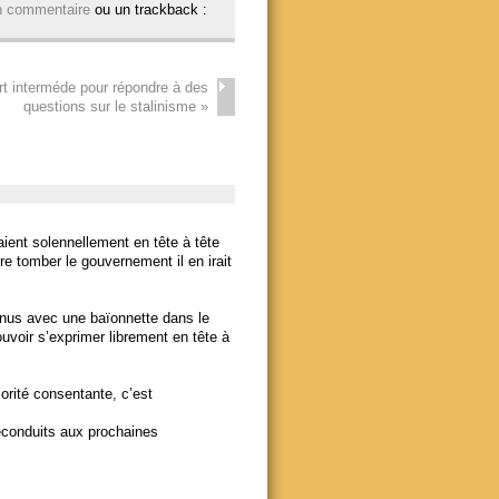
n commentaire
ou un trackback :
rt interméde pour répondre à des
questions sur le stalinisme
»
ient solennellement en tête à tête
re tomber le gouvernement il en irait
enus avec une baïonnette dans le
voir s’exprimer librement en tête à
jorité consentante, c’est
reconduits aux prochaines