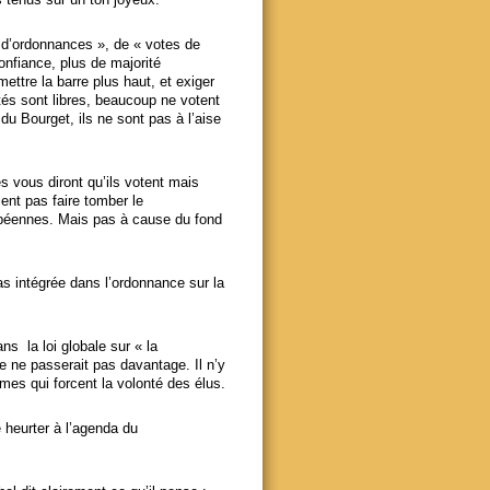
« d’ordonnances », de « votes de
confiance, plus de majorité
ettre la barre plus haut, et exiger
putés sont libres, beaucoup ne votent
 du Bourget, ils ne sont pas à l’aise
s vous diront qu’ils votent mais
ent pas faire tomber le
opéennes. Mais pas à cause du fond
pas intégrée dans l’ordonnance sur la
ns la loi globale sur « la
le ne passerait pas davantage. Il n’y
smes qui forcent la volonté des élus.
e heurter à l’agenda du