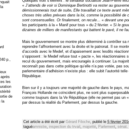
Quelques voix s’élèvent : le sénateur socialiste Jean-Pierre Mich
anquait
«
J’attends de voir si Dominique Bertinotti va rester au gouver
 la
démissionnerais tout de suite
.
Elle travaillait ce texte avant mê
choses très utiles prévues dans la loi, comme la possibilité de 
sont consensuelles. Or finalement, on recule…
«
devant une poi
les participants à la « Manif pour tous » du 2 février. «
Si le gou
dizaines de milliers de manifestants qui battent le pavé, il ne fa
Mais le gouvernement se montre plus déterminé à contrôler sa m
reprendre l’affrontement avec la droite et le patronat. Il se mo
ard
d’accords avec le Medef, et d’apaisement avec lesdits réactionn
s’opposent : le Medef refuse tout « pacte », les réactionnaires 
240 p.,
recul du gouvernement, mais encouragés à continuer. La majori
reconnaît pas dans cette politique qu’elle n’a pas votée, pas so
parlementaire d’adhésion n’existe plus : elle subit l’autorité tell
deux
République.
 après
tes les
uration
Bien sur il y a toujours une majorité de gauche dans le pays, ma
stérité
François Hollande ne coïncident plus, ne sont plus superposable
ortie de
comme toujours dans la Ve République (elle ne permet pas un « 
 la
par dessus la réalité du Parlement, par dessus la gauche.
Cet article a été écrit par
Gérard Filoche
, publié le
5 février 201
tagué
amnistie
,
inspection du trvail
,
majorité
,
Parlement
,
sénat
.