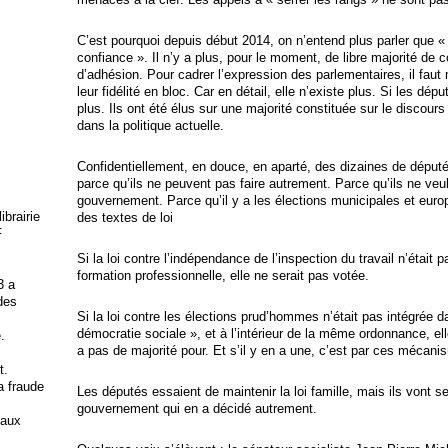
C’est pourquoi depuis début 2014, on n’entend plus parler que 
confiance ». Il n’y a plus, pour le moment, de libre majorité de 
d’adhésion. Pour cadrer l’expression des parlementaires, il faut m
leur fidélité en bloc. Car en détail, elle n’existe plus. Si les dé
plus. Ils ont été élus sur une majorité constituée sur le discours
dans la politique actuelle.
Confidentiellement, en douce, en aparté, des dizaines de député
parce qu’ils ne peuvent pas faire autrement. Parce qu’ils ne veul
gouvernement. Parce qu’il y a les élections municipales et eur
brairie
des textes de loi
F
Si la loi contre l’indépendance de l’inspection du travail n’était 
formation professionnelle, elle ne serait pas votée.
3 a
 des
Si la loi contre les élections prud’hommes n’était pas intégrée da
démocratie sociale », et à l’intérieur de la même ordonnance, el
.
a pas de majorité pour. Et s’il y en a une, c’est par ces mécani
t.
la fraude
Les députés essaient de maintenir la loi famille, mais ils vont s
gouvernement qui en a décidé autrement.
 aux