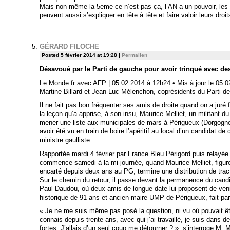
Mais non même la 5eme ce n’est pas ça, l’AN a un pouvoir, les d
peuvent aussi s’expliquer en tête à tête et faire valoir leurs droit
GÉRARD FILOCHE
Posted 5 février 2014 at 19:28
|
Permalien
Désavoué par le Parti de gauche pour avoir trinqué avec de
Le Monde.fr avec AFP | 05.02.2014 à 12h24 • Mis à jour le 05.
Martine Billard et Jean-Luc Mélenchon, coprésidents du Parti d
Il ne fait pas bon fréquenter ses amis de droite quand on a juré 
la leçon qu’a apprise, à son insu, Maurice Melliet, un militant d
mener une liste aux municipales de mars à Périgueux (Dorgogne
avoir été vu en train de boire l’apéritif au local d’un candidat de
ministre gaulliste.
Rapportée mardi 4 février par France Bleu Périgord puis relayée
commence samedi à la mi-journée, quand Maurice Melliet, figure
encarté depuis deux ans au PG, termine une distribution de tract
Sur le chemin du retour, il passe devant la permanence du candid
Paul Daudou, où deux amis de longue date lui proposent de venir
historique de 91 ans et ancien maire UMP de Périgueux, fait par
« Je ne me suis même pas posé la question, ni vu où pouvait êt
connais depuis trente ans, avec qui j’ai travaillé, je suis dans d
fortes. J’allais d’un seul coup me détourner ? », s’interroge M. 