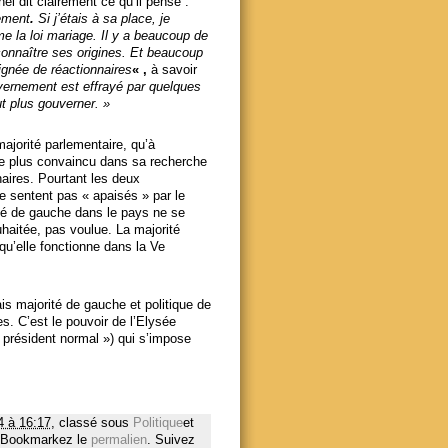
el dit clairement ce qu’il pense :
nement
.
Si j’étais à sa place, je
me la loi mariage.
Il y a beaucoup de
connaître ses origines. Et beaucoup
gnée de réactionnaires
« ,
à savoir
vernement est effrayé par quelques
ut plus gouverner. »
ajorité parlementaire, qu’à
ntre plus convaincu dans sa recherche
aires. Pourtant les deux
se sentent pas « apaisés » par le
té de gauche dans le pays ne se
uhaitée, pas voulue. La majorité
e qu’elle fonctionne dans la Ve
is majorité de gauche et politique de
s. C’est le pouvoir de l’Elysée
président normal ») qui s’impose
4 à 16:17
, classé sous
Politique
et
 Bookmarkez le
permalien
. Suivez