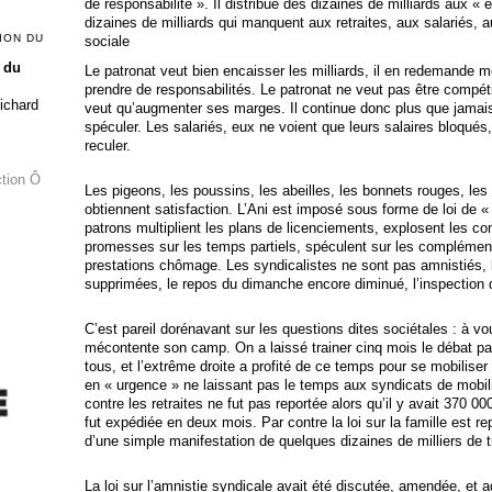
de responsabilité ». Il distribue des dizaines de milliards aux « e
dizaines de milliards qui manquent aux retraites, aux salariés, a
ION DU
sociale
 du
Le patronat veut bien encaisser les milliards, il en redemande
prendre de responsabilités. Le patronat ne veut pas être compétit
Richard
veut qu’augmenter ses marges. Il continue donc plus que jamais 
spéculer. Les salariés, eux ne voient que leurs salaires bloqués
reculer.
ction Ô
Les pigeons, les poussins, les abeilles, les bonnets rouges, les
obtiennent satisfaction. L’Ani est imposé sous forme de loi de «
patrons multiplient les plans de licenciements, explosent les con
promesses sur les temps partiels, spéculent sur les complément
prestations chômage. Les syndicalistes ne sont pas amnistiés,
supprimées, le repos du dimanche encore diminué, l’inspection d
C’est pareil dorénavant sur les questions dites sociétales : à vou
mécontente son camp. On a laissé trainer cinq mois le débat pa
tous, et l’extrême droite a profité de ce temps pour se mobiliser
en « urgence » ne laissant pas le temps aux syndicats de mobilis
contre les retraites ne fut pas reportée alors qu’il y avait 370 0
fut expédiée en deux mois. Par contre la loi sur la famille est re
d’une simple manifestation de quelques dizaines de milliers de tr
La loi sur l’amnistie syndicale avait été discutée, amendée, et a