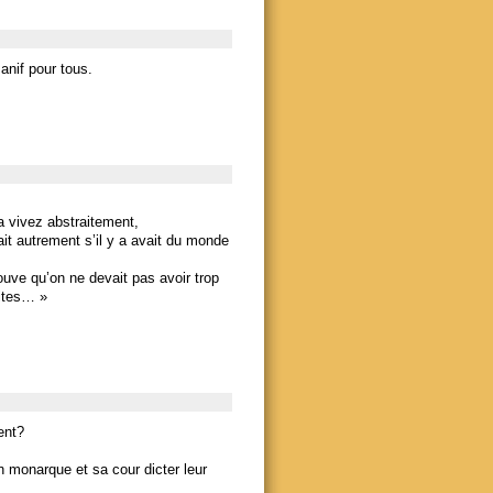
anif pour tous.
a vivez abstraitement,
rait autrement s’il y a avait du monde
uve qu’on ne devait pas avoir trop
aites… »
ent?
n monarque et sa cour dicter leur