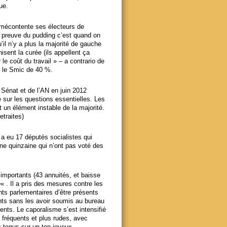
ue.
l mécontente ses électeurs de
La preuve du pudding c’est quand on
’il n’y a plus la majorité de gauche
sent la curée (ils appellent ça
 le coût du travail » – a contrario de
le Smic de 40 %.
 Sénat et de l’AN en juin 2012
e sur les questions essentielles. Les
un élément instable de la majorité.
etraites)
a eu 17 députés socialistes qui
une quinzaine qui n’ont pas voté des
 importants (43 annuités, et baisse
é
« . Il a pris des mesures contre les
nts parlementaires d’être présents
ts sans les avoir soumis au bureau
nts. Le caporalisme s’est intensifié
s fréquents et plus rudes, avec
s tenus sur un ton joyeux.