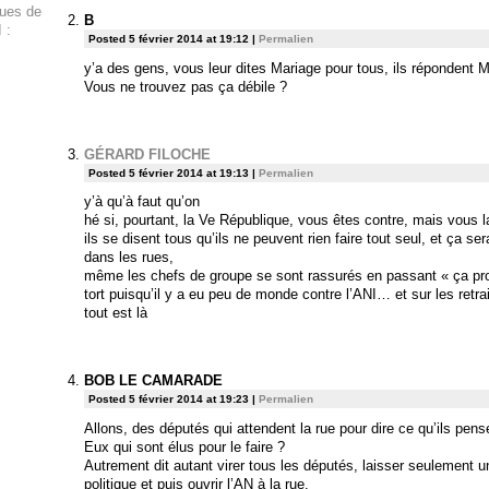
ques de
B
 :
Posted 5 février 2014 at 19:12
|
Permalien
y’a des gens, vous leur dites Mariage pour tous, ils répondent M
Vous ne trouvez pas ça débile ?
GÉRARD FILOCHE
Posted 5 février 2014 at 19:13
|
Permalien
y’à qu’à faut qu’on
hé si, pourtant, la Ve République, vous êtes contre, mais vous l
ils se disent tous qu’ils ne peuvent rien faire tout seul, et ça se
dans les rues,
même les chefs de groupe se sont rassurés en passant « ça pro
tort puisqu’il y a eu peu de monde contre l’ANI… et sur les retr
tout est là
BOB LE CAMARADE
Posted 5 février 2014 at 19:23
|
Permalien
Allons, des députés qui attendent la rue pour dire ce qu’ils pens
Eux qui sont élus pour le faire ?
Autrement dit autant virer tous les députés, laisser seulement u
politique et puis ouvrir l’AN à la rue.