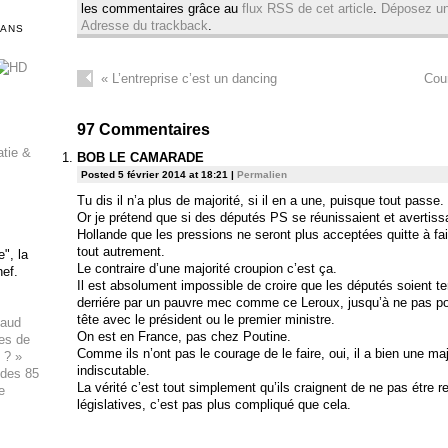
les commentaires grâce au
flux RSS de cet article
.
Déposez u
Adresse du trackback
.
DANS
«
L’entreprise c’est un dancing
Cou
97
Commentaires
atie &
BOB LE CAMARADE
Posted 5 février 2014 at 18:21
|
Permalien
Tu dis il n’a plus de majorité, si il en a une, puisque tout passe.
Or je prétend que si des députés PS se réunissaient et avertissa
Hollande que les pressions ne seront plus acceptées quitte à fai
tout autrement.
", la
Le contraire d’une majorité croupion c’est ça.
hef.
Il est absolument impossible de croire que les députés soient t
derriére par un pauvre mec comme ce Leroux, jusqu’à ne pas pou
tête avec le président ou le premier ministre.
haud
On est en France, pas chez Poutine.
ues de
Comme ils n’ont pas le courage de le faire, oui, il a bien une ma
 ? »
indiscutable.
 des 85
La vérité c’est tout simplement qu’ils craignent de ne pas étre 
e
législatives, c’est pas plus compliqué que cela.