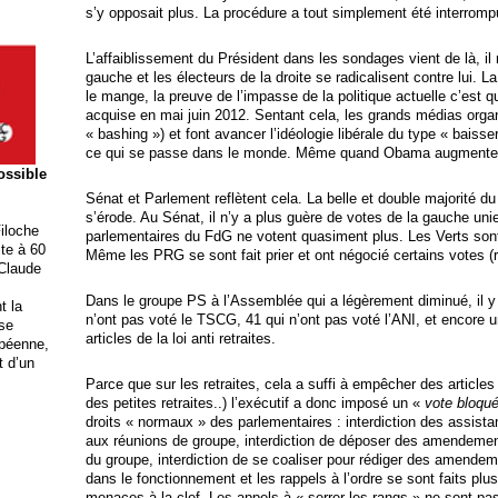
s’y opposait plus. La procédure a tout simplement été interromp
L’affaiblissement du Président dans les sondages vient de là, i
gauche et les électeurs de la droite se radicalisent contre lui. 
le mange, la preuve de l’impasse de la politique actuelle c’est qu
acquise en mai juin 2012. Sentant cela, les grands médias organi
« bashing ») et font avancer l’idéologie libérale du type « baisser
ce qui se passe dans le monde. Même quand Obama augmente 
possible
Sénat et Parlement reflètent cela. La belle et double majorité du
s’érode. Au Sénat, il n’y a plus guère de votes de la gauche uni
iloche
parlementaires du FdG ne votent quasiment plus. Les Verts sont 
ite à 60
Même les PRG se sont fait prier et ont négocié certains votes (r
 Claude
Dans le groupe PS à l’Assemblée qui a légèrement diminué, il y 
t la
n’ont pas voté le TSCG, 41 qui n’ont pas voté l’ANI, et encore 
ise
articles de la loi anti retraites.
opéenne,
t d’un
Parce que sur les retraites, cela a suffi à empêcher des articles
des petites retraites..) l’exécutif a donc imposé un «
vote bloqu
droits « normaux » des parlementaires : interdiction des assista
aux réunions de groupe, interdiction de déposer des amendemen
du groupe, interdiction de se coaliser pour rédiger des amendeme
dans le fonctionnement et les rappels à l’ordre se sont faits plu
menaces à la clef. Les appels à « serrer les rangs » ne sont pa