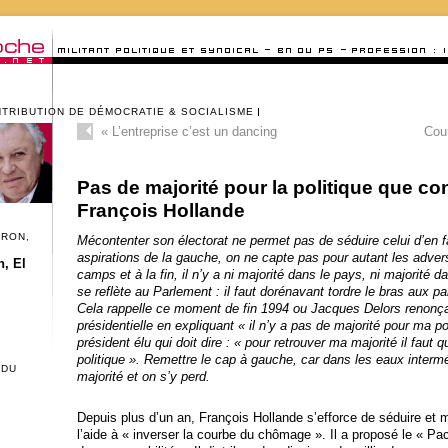
NTRIBUTION DE DÉMOCRATIE & SOCIALISME
«
L’entreprise c’est un dancing
Cou
Pas de majorité pour la politique que co
François Hollande
CRON,
Mécontenter son électorat ne permet pas de séduire celui d’en
aspirations de la gauche, on ne capte pas pour autant les advers
, El
camps et à la fin, il n’y a ni majorité dans le pays, ni majorité 
se reflète au Parlement : il faut dorénavant tordre le bras aux pa
Cela rappelle ce moment de fin 1994 ou Jacques Delors renonça 
présidentielle en expliquant « il n’y a pas de majorité pour ma pol
président élu qui doit dire : « pour retrouver ma majorité il faut 
politique ». Remettre le cap à gauche, car dans les eaux interméd
 DU
majorité et on s’y perd.
Depuis plus d’un an, François Hollande s’efforce de séduire et mo
l’aide à « inverser la courbe du chômage ». Il a proposé le « Pac