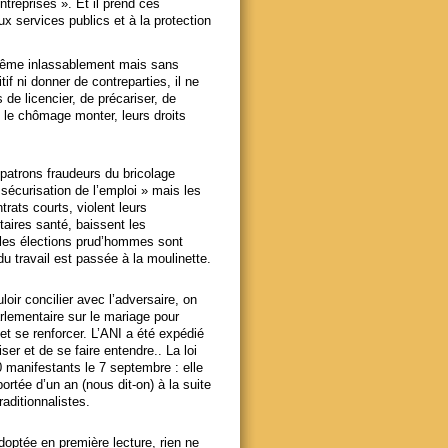
ntreprises ». Et il prend ces
ux services publics et à la protection
 même inlassablement mais sans
if ni donner de contreparties, il ne
de licencier, de précariser, de
, le chômage monter, leurs droits
 patrons fraudeurs du bricolage
 sécurisation de l’emploi » mais les
trats courts, violent leurs
aires santé, baissent les
 les élections prud’hommes sont
u travail est passée à la moulinette.
loir concilier avec l’adversaire, on
rlementaire sur le mariage pour
 et se renforcer. L’ANI a été expédié
er et de se faire entendre.. La loi
00 manifestants le 7 septembre : elle
portée d’un an (nous dit-on) à la suite
aditionnalistes.
doptée en première lecture, rien ne