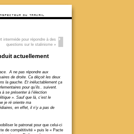
rt interméde pour répondre à des
questions sur le stalinisme
»
nduit actuellement
 face. A ne pas répondre aux
aires de droite. Ca déçoit les deux
dans la gauche. Et inéluctablement ça
rlementaires pour qu’ils.. suivent.
à se présenter à l’élection
itique ». Sauf que là, c’est le
que je ré oriente ma
iaires, en effet, il n’y a pas de
biliser le patronat pour que celui-ci
te de compétitivité » puis le « Pacte