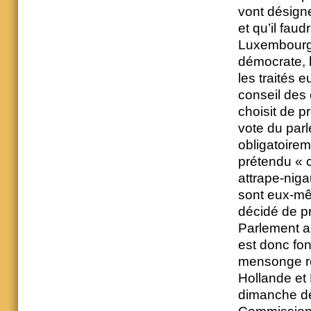
vont désign
et qu’il faud
Luxembourge
démocrate, 
les traités 
conseil des 
choisit de p
vote du par
obligatoire
prétendu « c
attrape-niga
sont eux-mêm
décidé de p
Parlement ap
est donc fo
mensonge rép
Hollande et 
dimanche dé