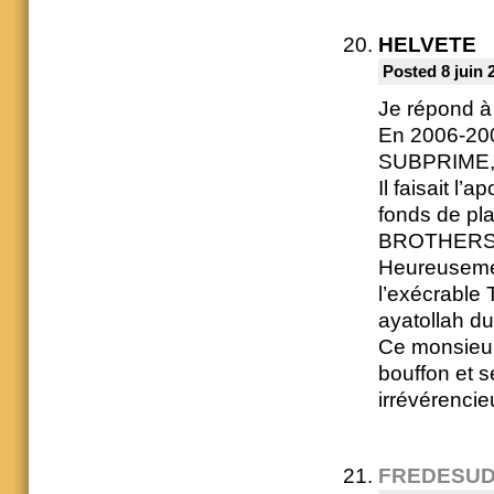
HELVETE
Posted 8 juin 
Je répond à
En 2006-200
SUBPRIME, l
Il faisait l
fonds de p
BROTHER
Heureusemen
l’exécrable
ayatollah d
Ce monsieur 
bouffon et s
irrévérenci
FREDESU