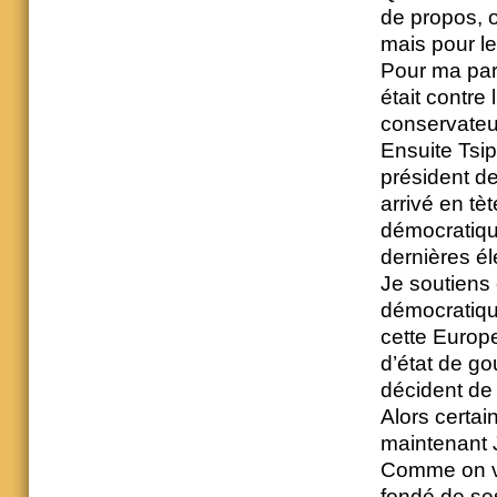
de propos, 
mais pour l
Pour ma part
était contre 
conservateur
Ensuite Tsip
président de
arrivé en tèt
démocratique
dernières é
Je soutiens 
démocratique
cette Europe
d’état de g
décident de
Alors certai
maintenant 
Comme on voi
fondé de se