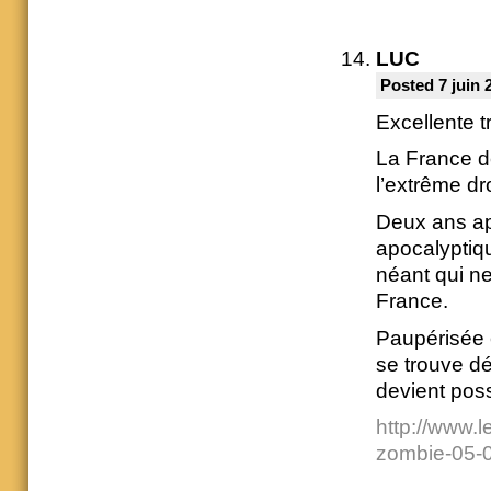
LUC
Posted 7 juin 
Excellente t
La France de
l’extrême dro
Deux ans apr
apocalyptiq
néant qui ne 
France.
Paupérisée e
se trouve dé
devient poss
http://www.l
zombie-05-