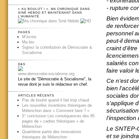
- exonératio
- rupture c
« AU BOULOT ! », MA CHRONIQUE DANS
SINÉ HEBDO ET MAINTENANT DANS
L’HUMANITÉ
Bien évidemm
de renforcer
personnel ai
PAGES
M’écrire
peut-il dema
Ma bio
craint d’êtr
Signez la contribution de Démocratie &
Socialisme
licenciement
salariés con
D&S
faire valoir 
www.democratie-socialisme.org
Le site de "Démocratie & Socialisme", la
Ce n’est do
revue dont je suis le rédacteur en chef.
bien l’accél
sociales don
ARTICLES RÉCENTS
Pas de boulot quand il fait trop chaud
s’applique d
Les nouvelles inventions théoriques de
sécurisation
Mélenchon dans « Comment faire ? »
5° conclusion Les conséquences des 85
l’inspection
pages de « cadres théoriques » de
Mélenchon
Le SNTEP-CG
Quatrième partie des innovations
et se joindr
théoriques de Mélenchon :