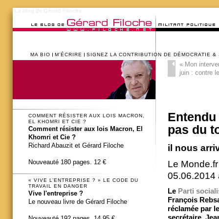
Le blog de Gérard Filoche
MA BIO
M’ÉCRIRE
SIGNEZ LA CONTRIBUTION DE DÉMOCRATIE &
«
Mon interven
juin : contre 
Entendu 
COMMENT RÉSISTER AUX LOIS MACRON,
EL KHOMRI ET CIE ?
pas du t
Comment résister aux lois Macron, El
Khomri et Cie ?
Richard Abauzit et Gérard Filoche
il nous arri
Nouveauté 180 pages. 12 €
Le Monde.f
05.06.2014
« VIVE L’ENTREPRISE ? » LE CODE DU
TRAVAIL EN DANGER
Le
Parti sociali
Vive l'entreprise ?
François Rebs
Le nouveau livre de Gérard Filoche
réclamée par le
secrétaire, Je
Nouveauté 192 pages. 14,95 €