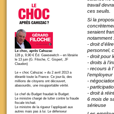
travail devr
ces seuils.
Si la propos
concrètement
seraient fra
notamment 
- droit d’él
personnel, 
Le choc, après Cahuzac
128 p, 9,90 € Éd. Gawsewitch – en librairie
- droit pour
le 13 juin (G. Filoche, C. Gispert, JF
- droits à l
Claudon)
- recours à l
Le « choc Cahuzac » du 2 avril 2013 a
l’employeur
ébranlé toute la France. Ce jour-là, des
- négociatio
millions de citoyens ont découvert,
abasourdis, une insupportable vérité.
- participati
- droit à ré
Le chef du Budget fraudait le Budget.
6 mois de sa
Le ministre chargé de lutter contre la fraude
fiscale trichait.
sérieuse
Le ministre de la rigueur l’appliquait aux
autres mais pas à lui. Le défenseur
Les employeu