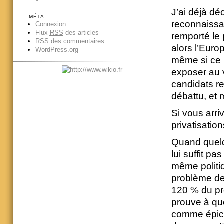
J’ai déjà dé
MÉTA
reconnaissai
Connexion
Flux
RSS
des articles
remporté le 
RSS
des commentaires
alors l’Eur
WordPress.org
même si ce n
exposer au 
candidats r
débattu, et 
Si vous arri
privatisatio
Quand quelqu
lui suffit p
même politiq
problème de 
120 % du pro
prouve à que
comme épicen