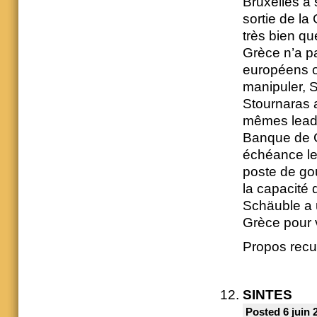
Bruxelles à
sortie de la
très bien qu
Grèce n’a pa
européens on
manipuler, 
Stournaras a
mêmes leade
Banque de G
échéance le 
poste de gou
la capacité
Schäuble a u
Grèce pour 
Propos recue
SINTES
Posted 6 juin 