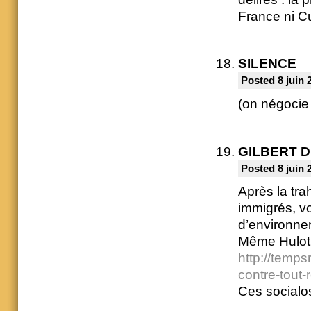
France ni C
SILENCE
Posted 8 juin 
(on négocie
GILBERT 
Posted 8 juin 
Après la trah
immigrés, vo
d’environne
Même Hulot, 
http://temp
contre-tout-
Ces socialo