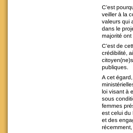
C’est pourquo
veiller à la
valeurs qui 
dans le proj
majorité ont 
C’est de cet
crédibilité,
citoyen(ne)s
publiques.
A cet égard,
ministériell
loi visant à 
sous condit
femmes prése
est celui du 
et des enga
récemment, a