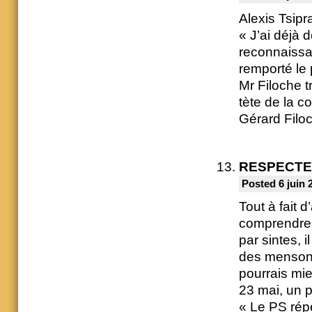
Alexis Tsipra
« J’ai déjà 
reconnaissai
remporté le 
Mr Filoche t
tète de la c
Gérard Filo
RESPECT
Posted 6 juin 
Tout à fait 
comprendre 
par sintes, 
des mensong
pourrais mi
23 mai, un p
« Le PS répè