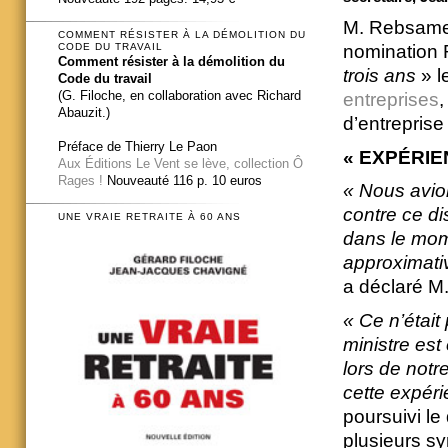
M. Rebsamen,
COMMENT RÉSISTER À LA DÉMOLITION DU
CODE DU TRAVAIL
nomination R
Comment résister à la démolition du
trois ans
» l
Code du travail
(G. Filoche, en collaboration avec Richard
entreprises
,
Abauzit.)
d’entreprise
Préface de Thierry Le Paon
« EXPÉRIE
Aux Éditions Le Vent se lève, collection Ô
Rages !
Nouveauté 116 p. 10 euros
« Nous avio
contre ce di
UNE VRAIE RETRAITE À 60 ANS
dans le mome
approximativ
a déclaré M
« Ce n’était 
ministre est
lors de notr
cette expéri
poursuivi l
plusieurs sy