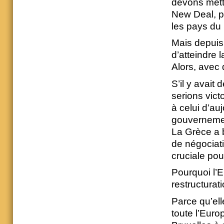
devons mett
New Deal, p
les pays du 
Mais depuis 
d’atteindre 
Alors, avec 
S’il y avait
serions vict
à celui d’au
gouvernemen
La Grèce a b
de négociat
cruciale pour
Pourquoi l’E
restructurat
Parce qu’ell
toute l’Euro