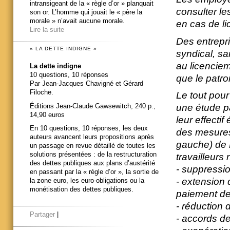
intransigeant de la « règle d’or » planquait
consulter le
son or. L’homme qui jouait le « père la
morale » n’avait aucune morale.
en cas de l
Lire la suite
Des entrepr
« LA DETTE INDIGNE »
syndical, sa
au licencie
La dette indigne
10 questions, 10 réponses
que le patro
Par Jean-Jacques Chavigné et Gérard
Filoche.
Le tout pou
Éditions Jean-Claude Gawsewitch, 240 p.,
une étude pa
14,90 euros
leur effectif
En 10 questions, 10 réponses, les deux
des mesures
auteurs avancent leurs propositions après
gauche) de 
un passage en revue détaillé de toutes les
solutions présentées : de la restructuration
travailleurs
des dettes publiques aux plans d’austérité
- suppressio
en passant par la « règle d’or », la sortie de
- extension
la zone euro, les euro-obligations ou la
monétisation des dettes publiques.
paiement de
- réduction 
Partager
|
- accords de