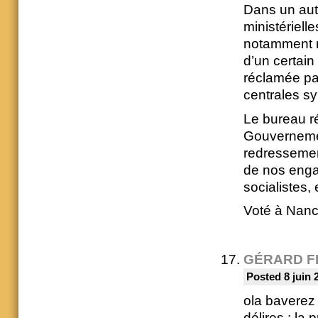
Dans un aut
ministériell
notamment re
d’un certai
réclamée par
centrales sy
Le bureau ré
Gouvernemen
redressemen
de nos enga
socialistes, 
Voté à Nancy
GÉRARD F
Posted 8 juin 
ola baverez l
délires : la