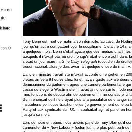
ION DU
 du
Richard
Tony Benn est mort ce matin à son domicile, au cœur de Notting 
jour qu’un autre combattant pour le socialisme. C’était le 14 mars
ction Ô
a quelques mois, Benn s’était agacé que des médias unanimes l
auxquels il n’avait pas eu droit lorsqu’il était encore actif dans la 
s’était un jour écrié : « Si le
Daily Telegraph
(quotidien de droite)
trésor national, alors je dois avoir fait quelque chose de mal ! ».
L’ancien ministre travailliste m’avait accordé un entretien en 20
J’étais arrivé à 9 heures chez lui et l’avais quitté aux alentours 
démissionner du parlement après une carrière parlementaire qui a
cessé de siéger à Westminster, il avait annoncé sur le mode ironi
mes fonctions de député afin de pouvoir enfin me consacrer à la 
Benn énonçait qu’il ne croyait plus à la possibilité de changer 
institutions politiques traditionnelles (le gouvernement ou le par
Party et aux syndicats du TUC, il souhaitait agir et parler en hom
jusqu’à sa mort.
Lors de notre entretien, nous avions parlé de Tony Blair qu’il c
carriériste, du « New Labour » (selon lui, « le plus petit parti de