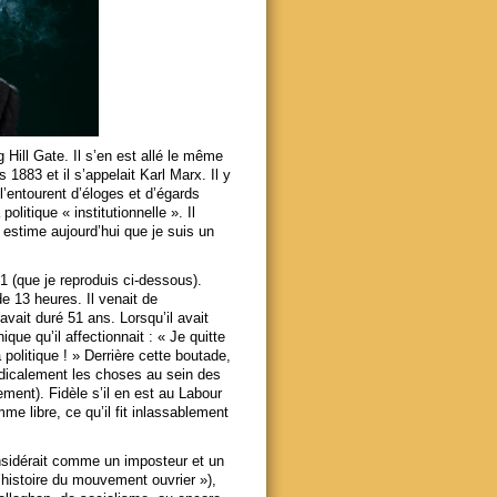
Hill Gate. Il s’en est allé le même
 1883 et il s’appelait Karl Marx. Il y
’entourent d’éloges et d’égards
politique « institutionnelle ». Il
 estime aujourd’hui que je suis un
01 (que je reproduis ci-dessous).
de 13 heures. Il venait de
vait duré 51 ans. Lorsqu’il avait
que qu’il affectionnait : « Je quitte
politique ! » Derrière cette boutade,
radicalement les choses au sein des
lement). Fidèle s’il en est au Labour
me libre, ce qu’il fit inlassablement
onsidérait comme un imposteur et un
 l’histoire du mouvement ouvrier »),