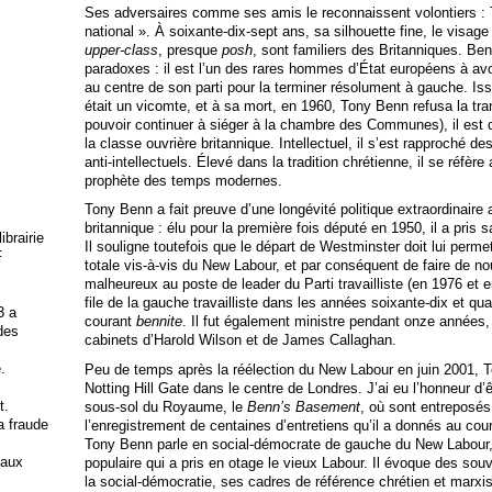
Ses adversaires comme ses amis le reconnaissent volontiers 
national ». À soixante-dix-sept ans, sa silhouette fine, le vis
upper-class
, presque
posh
, sont familiers des Britanniques. B
paradoxes : il est l’un des rares hommes d’État européens à av
au centre de son parti pour la terminer résolument à gauche. Is
était un vicomte, et à sa mort, en 1960, Tony Benn refusa la tra
pouvoir continuer à siéger à la chambre des Communes), il est 
la classe ouvrière britannique. Intellectuel, il s’est rapproché 
anti-intellectuels. Élevé dans la tradition chrétienne, il se réfè
prophète des temps modernes.
Tony Benn a fait preuve d’une longévité politique extraordinaire a
britannique : élu pour la première fois député en 1950, il a pris s
brairie
Il souligne toutefois que le départ de Westminster doit lui permet
F
totale vis-à-vis du New Labour, et par conséquent de faire de no
malheureux au poste de leader du Parti travailliste (en 1976 et 
file de la gauche travailliste dans les années soixante-dix et qua
3 a
courant
bennite
. Il fut également ministre pendant onze années
 des
cabinets d’Harold Wilson et de James Callaghan.
.
Peu de temps après la réélection du New Labour en juin 2001, 
Notting Hill Gate dans le centre de Londres. J’ai eu l’honneur d’ê
t.
sous-sol du Royaume, le
Benn’s Basement
, où sont entreposés
la fraude
l’enregistrement de centaines d’entretiens qu’il a donnés au cou
Tony Benn parle en social-démocrate de gauche du New Labour, c
 aux
populaire qui a pris en otage le vieux Labour. Il évoque des sou
la social-démocratie, ses cadres de référence chrétien et marxist