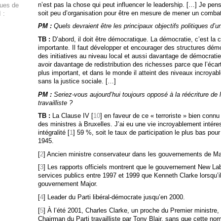
n’est pas la chose qui peut influencer le leadership. […] Je pe
ques de
soit peu d’organisation pour être en mesure de mener un combat
 :
PM :
Quels devraient être les principaux objectifs politiques d’u
TB :
D’abord, il doit être démocratique. La démocratie, c’est la 
importante. Il faut développer et encourager des structures démo
des initiatives au niveau local et aussi davantage de démocratie i
avoir davantage de redistribution des richesses parce que l’écart
plus important, et dans le monde il atteint des niveaux incroyab
sans la justice sociale. […]
PM :
Seriez-vous aujourd’hui toujours opposé à la réécriture de 
travailliste ?
TB :
La Clause IV [
10
] en faveur de ce « terroriste » bien connu 
des ministres à Bruxelles. J’ai eu une vie incroyablement intéres
intégralité [
1
] 59 %, soit le taux de participation le plus bas pour
1945.
[
2
] Ancien ministre conservateur dans les gouvernements de Ma
[
3
] Les rapports officiels montrent que le gouvernement New La
services publics entre 1997 et 1999 que Kenneth Clarke lorsqu’il
gouvernement Major.
[
4
] Leader du Parti libéral-démocrate jusqu’en 2000.
[
5
] À l’été 2001, Charles Clarke, un proche du Premier ministre
Chairman du Parti travailliste par Tony Blair, sans que cette no