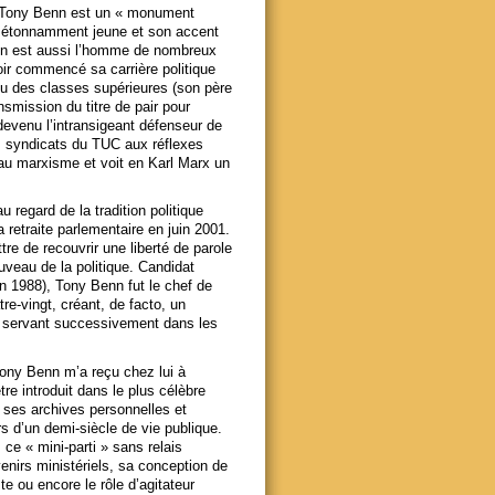
: Tony Benn est un « monument
age étonnamment jeune et son accent
enn est aussi l’homme de nombreux
oir commencé sa carrière politique
su des classes supérieures (son père
nsmission du titre de pair pour
devenu l’intransigeant défenseur de
des syndicats du TUC aux réflexes
re au marxisme et voit en Karl Marx un
u regard de la tradition politique
a retraite parlementaire en juin 2001.
tre de recouvrir une liberté de parole
uveau de la politique. Candidat
en 1988), Tony Benn fut le chef de
tre-vingt, créant, de facto, un
, servant successivement dans les
Tony Benn m’a reçu chez lui à
tre introduit dans le plus célèbre
 ses archives personnelles et
rs d’un demi-siècle de vie publique.
e « mini-parti » sans relais
venirs ministériels, sa conception de
e ou encore le rôle d’agitateur