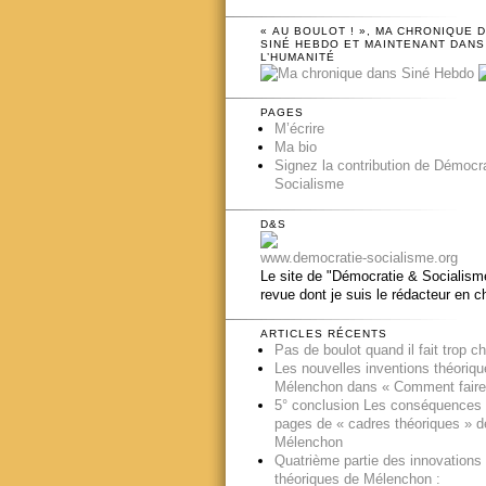
« AU BOULOT ! », MA CHRONIQUE 
SINÉ HEBDO ET MAINTENANT DANS
L’HUMANITÉ
PAGES
M’écrire
Ma bio
Signez la contribution de Démocr
Socialisme
D&S
www.democratie-socialisme.org
Le site de "Démocratie & Socialisme
revue dont je suis le rédacteur en c
ARTICLES RÉCENTS
Pas de boulot quand il fait trop c
Les nouvelles inventions théoriq
Mélenchon dans « Comment faire
5° conclusion Les conséquences
pages de « cadres théoriques » d
Mélenchon
Quatrième partie des innovations
théoriques de Mélenchon :