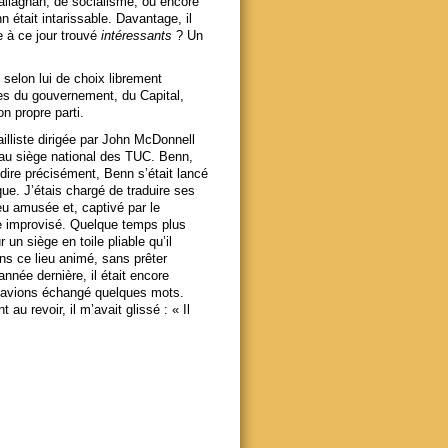
allaghan, de socialisme, ou encore
 était intarissable. Davantage, il
 à ce jour trouvé
intéressants
? Un
selon lui de choix librement
ues du gouvernement, du Capital,
n propre parti.
ailliste dirigée par John McDonnell
 au siège national des TUC. Benn,
ire précisément, Benn s’était lancé
que. J’étais chargé de traduire ses
eu amusée et, captivé par le
re improvisé. Quelque temps plus
r un siège en toile pliable qu’il
ans ce lieu animé, sans prêter
année dernière, il était encore
us avions échangé quelques mots.
 au revoir, il m’avait glissé : « Il