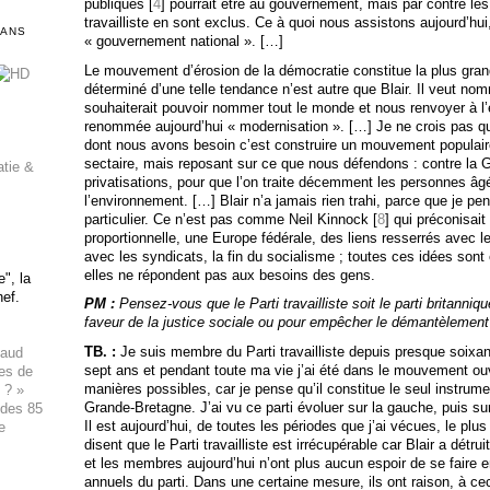
publiques [
4
] pourrait être au gouvernement, mais par contre le
travailliste en sont exclus. Ce à quoi nous assistons aujourd’hui
DANS
« gouvernement national ». […]
Le mouvement d’érosion de la démocratie constitue la plus gran
déterminé d’une telle tendance n’est autre que Blair. Il veut nom
souhaiterait pouvoir nommer tout le monde et nous renvoyer à l
renommée aujourd’hui « modernisation ». […] Je ne crois pas q
dont nous avons besoin c’est construire un mouvement populai
sectaire, mais reposant sur ce que nous défendons : contre la G
atie &
privatisations, pour que l’on traite décemment les personnes âg
l’environnement. […] Blair n’a jamais rien trahi, parce que je pen
particulier. Ce n’est pas comme Neil Kinnock [
8
] qui préconisait
proportionnelle, une Europe fédérale, des liens resserrés avec le
avec les syndicats, la fin du socialisme ; toutes ces idées sont e
elles ne répondent pas aux besoins des gens.
", la
hef.
PM :
Pensez-vous que le Parti travailliste soit le parti britanniq
faveur de la justice sociale ou pour empêcher le démantèlement 
TB. :
Je suis membre du Parti travailliste depuis presque soixant
haud
sept ans et pendant toute ma vie j’ai été dans le mouvement ouvri
ues de
manières possibles, car je pense qu’il constitue le seul instrume
 ? »
Grande-Bretagne. J’ai vu ce parti évoluer sur la gauche, puis su
 des 85
Il est aujourd’hui, de toutes les périodes que j’ai vécues, le plus 
e
disent que le Parti travailliste est irrécupérable car Blair a détr
et les membres aujourd’hui n’ont plus aucun espoir de se faire 
annuels du parti. Dans une certaine mesure, ils ont raison, à ce