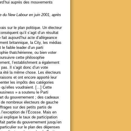
ujourd’hui auprès des mouvements
e du New Labour en juin 2001, après
ais sur le plan politique. Un électeur
onséquent qu’il s’agit d’un résultat
 fait aujourd’hui acte d’allégeance
ent britannique, la City, les médias
 le faible leader d’un parti
ophie thatchérienne, ou bien voter
poursuivre cette philosophie
gement, l’establishment a également
as. Il s’agit donc d’un vote
a a été la même chose. Les électeurs
raisons et ont encore apporté leur
gmenter les impôts des catégories
 qu’elles voudraient. […] Cette
business » a soutenu le Parti
 part du gouvernement ; des cadeaux
que de nombreux électeurs de gauche
uffrages sur des petits partis de
l’exception de l’Écosse. Mais en
ui explique le taux de participation
a fait partie du gouvernement jusqu’en
particulier sur le plan des dépenses