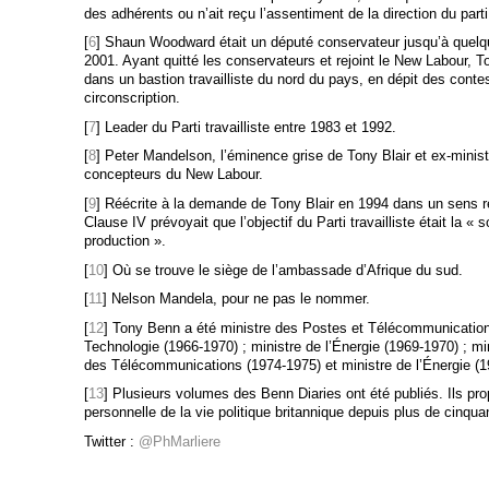
des adhérents ou n’ait reçu l’assentiment de la direction du parti
[
6
] Shaun Woodward était un député conservateur jusqu’à quelqu
2001. Ayant quitté les conservateurs et rejoint le New Labour, 
dans un bastion travailliste du nord du pays, en dépit des contes
circonscription.
[
7
] Leader du Parti travailliste entre 1983 et 1992.
[
8
] Peter Mandelson, l’éminence grise de Tony Blair et ex-minis
concepteurs du New Labour.
[
9
] Réécrite à la demande de Tony Blair en 1994 dans un sens r
Clause IV prévoyait que l’objectif du Parti travailliste était la «
production ».
[
10
] Où se trouve le siège de l’ambassade d’Afrique du sud.
[
11
] Nelson Mandela, pour ne pas le nommer.
[
12
] Tony Benn a été ministre des Postes et Télécommunications
Technologie (1966-1970) ; ministre de l’Énergie (1969-1970) ; mini
des Télécommunications (1974-1975) et ministre de l’Énergie (1
[
13
] Plusieurs volumes des Benn Diaries ont été publiés. Ils pr
personnelle de la vie politique britannique depuis plus de cinqua
Twitter :
@PhMarliere