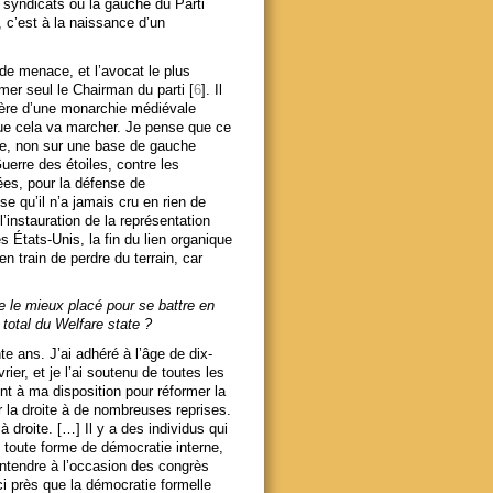
s syndicats ou la gauche du Parti
, c’est à la naissance d’un
de menace, et l’avocat le plus
mer seul le Chairman du parti [
6
]. Il
’ère d’une monarchie médiévale
ue cela va marcher. Je pense que ce
re, non sur une base de gauche
uerre des étoiles, contre les
ées, pour la défense de
se qu’il n’a jamais cru en rien de
 l’instauration de la représentation
s États-Unis, la fin du lien organique
n train de perdre du terrain, car
ue le mieux placé pour se battre en
total du Welfare state ?
e ans. J’ai adhéré à l’âge de dix-
er, et je l’ai soutenu de toutes les
nt à ma disposition pour réformer la
r la droite à de nombreuses reprises.
à droite. […] Il y a des individus qui
uit toute forme de démocratie interne,
entendre à l’occasion des congrès
ci près que la démocratie formelle