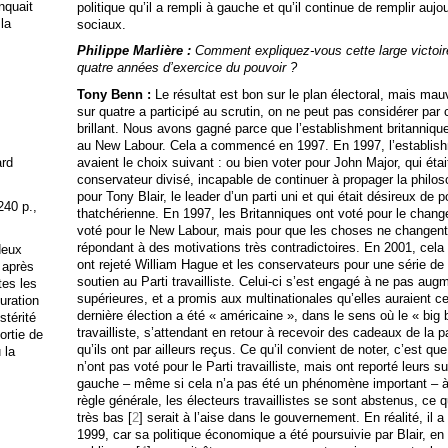
anquait
politique qu’il a rempli à gauche et qu’il continue de remplir a
 la
sociaux.
Philippe Marlière :
Comment expliquez-vous cette large victoir
quatre années d’exercice du pouvoir ?
Tony Benn :
Le résultat est bon sur le plan électoral, mais mauv
sur quatre a participé au scrutin, on ne peut pas considérer par c
brillant. Nous avons gagné parce que l’establishment britannique
au New Labour. Cela a commencé en 1997. En 1997, l’establishm
ard
avaient le choix suivant : ou bien voter pour John Major, qui était
conservateur divisé, incapable de continuer à propager la philos
pour Tony Blair, le leader d’un parti uni et qui était désireux de 
240 p.,
thatchérienne. En 1997, les Britanniques ont voté pour le chan
voté pour le New Labour, mais pour que les choses ne changent p
répondant à des motivations très contradictoires. En 2001, cel
deux
ont rejeté William Hague et les conservateurs pour une série de 
 après
soutien au Parti travailliste. Celui-ci s’est engagé à ne pas au
tes les
supérieures, et a promis aux multinationales qu’elles auraient ce
uration
dernière élection a été « américaine », dans le sens où le « big 
stérité
travailliste, s’attendant en retour à recevoir des cadeaux de la
ortie de
qu’ils ont par ailleurs reçus. Ce qu’il convient de noter, c’est 
 la
n’ont pas voté pour le Parti travailliste, mais ont reporté leurs s
gauche – même si cela n’a pas été un phénomène important – à 
règle générale, les électeurs travaillistes se sont abstenus, ce q
très bas [
2
] serait à l’aise dans le gouvernement. En réalité, il 
1999, car sa politique économique a été poursuivie par Blair, en 