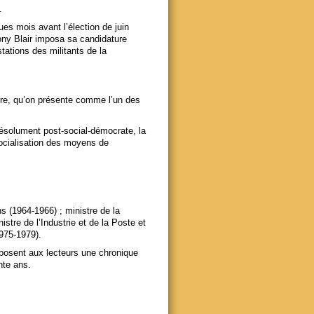
.
es mois avant l’élection de juin
Tony Blair imposa sa candidature
tations des militants de la
tre, qu’on présente comme l’un des
ésolument post-social-démocrate, la
 socialisation des moyens de
 (1964-1966) ; ministre de la
stre de l’Industrie et de la Poste et
975-1979).
oposent aux lecteurs une chronique
nte ans.