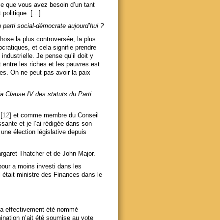
nse que vous avez besoin d’un tant
 politique. […]
n parti social-démocrate aujourd’hui ?
chose la plus controversée, la plus
cratiques, et cela signifie prendre
ndustrielle. Je pense qu’il doit y
 entre les riches et les pauvres est
les. On ne peut pas avoir la paix
la Clause IV des statuts du Parti
[
12
] et comme membre du Conseil
sante et je l’ai rédigée dans son
 une élection législative depuis
rgaret Thatcher et de John Major.
bour a moins investi dans les
 était ministre des Finances dans le
, a effectivement été nommé
mination n’ait été soumise au vote