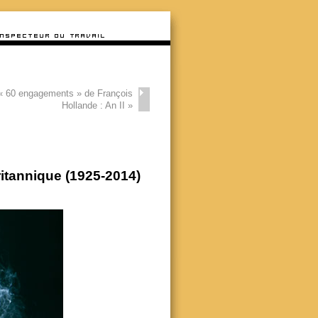
« 60 engagements » de François
Hollande : An II
»
ritannique (1925-2014)