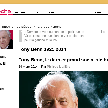
NTRIBUTION DE DÉMOCRATIE & SOCIALISME
«
Derrière le vote ou non, de la politique de
Les 
Valls, c’est une question de vie ou de mort
pour la gauche et le PS
Tony Benn 1925 2014
CRON,
Tony Benn, le dernier grand socialiste b
, El
14 mars 2014 | Par
Philippe Marlière
 DU