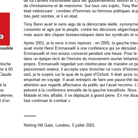
de sa carrière ministérielle dans les gouvernements Wilson et C
de christianisme et de marxisme. Sur tous ces sujets, Tony Benn
était
intéressant
: combien d’hommes ou femmes politiques ai-je
très petit nombre, et il en était.
Tony Benn avait le sens aigu de la démocratie
réelle
, synonyme 
consentis et
agis
par le peuple, contre les décisions oligarchiq
mais aussi des cliques bureaucratiques dans les syndicats et so
Après 2001, je le revis à trois reprises : en 2005, la gauche trav
avait invité Henri Emmanuelli à une conférence qui se déroulait
possible
Emmanuelli et moi avions conversé pendant une heure. Pour le d
dans un épique récit de l’histoire du mouvement ouvrier britanni
propos. Emmanuelli regardait son interlocuteur de manière un p
iloche
passionnant orateur, il accepta sans broncher ce cours d’histoi
ite à 60
tard, je le surpris sur le quai de la gare d’Oxford. Il était assis su
 Claude
emportait en voyage. Il avait entrepris de faire une pause-thé d
attention aux regards affectueux du public qui l’avait reconnu. L’
t la
présent à la conférence annuelle de la gauche travailliste. No
ise
Malade et très affaibli, il se déplaçait à grand peine. En me disant
opéenne,
faut continuer le combat ».
t d’un
********
Notting Hill Gate, Londres, 5 juillet 2001.