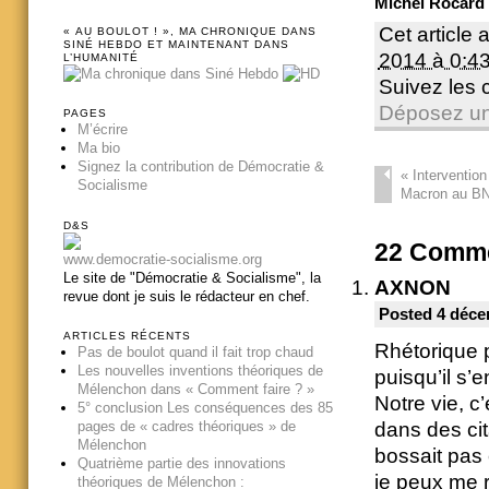
Michel Rocard 
Cet article 
« AU BOULOT ! », MA CHRONIQUE DANS
SINÉ HEBDO ET MAINTENANT DANS
2014 à 0:4
L’HUMANITÉ
Suivez les
Déposez un
PAGES
M’écrire
Ma bio
Signez la contribution de Démocratie &
«
Intervention
Socialisme
Macron au BN
D&S
22
Comme
www.democratie-socialisme.org
Le site de "Démocratie & Socialisme", la
AXNON
revue dont je suis le rédacteur en chef.
Posted 4 déce
ARTICLES RÉCENTS
Rhétorique 
Pas de boulot quand il fait trop chaud
Les nouvelles inventions théoriques de
puisqu’il s’
Mélenchon dans « Comment faire ? »
Notre vie, c
5° conclusion Les conséquences des 85
dans des cit
pages de « cadres théoriques » de
Mélenchon
bossait pas 
Quatrième partie des innovations
je peux me r
théoriques de Mélenchon :