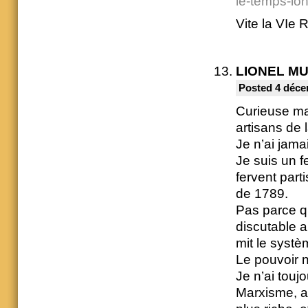
le-temps-lo
Vite la VIe 
LIONEL M
Posted 4 déce
Curieuse man
artisans de 
Je n’ai jama
Je suis un f
fervent part
de 1789.
Pas parce qu’
discutable a
mit le systè
Le pouvoir n’
Je n’ai toujo
Marxisme, al