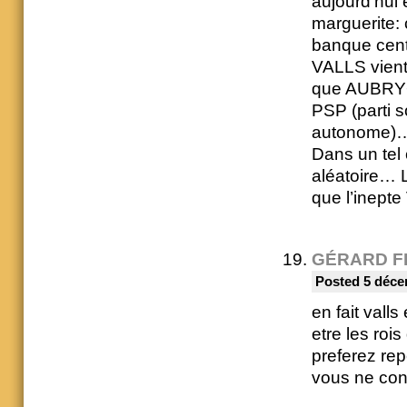
aujourd’hui 
marguerite: c
banque cen
VALLS vient 
que AUBRY+
PSP (parti s
autonome)
Dans un tel 
aléatoire… 
que l’inepte
GÉRARD F
Posted 5 déce
en fait vall
etre les roi
preferez rep
vous ne cons