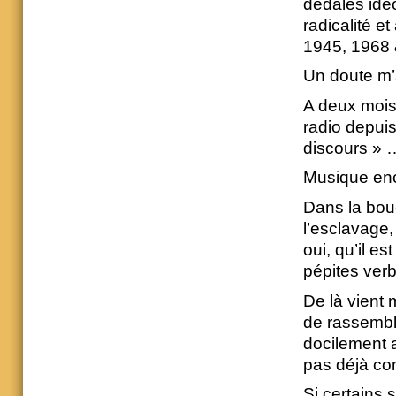
dédales idé
radicalité 
1945, 1968 
Un doute m’
A deux mois 
radio depuis
discours » 
Musique enc
Dans la bou
l’esclavage
oui, qu’il e
pépites ver
De là vient
de rassemble
docilement a
pas déjà c
Si certains