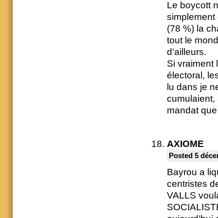
Le boycott n
simplement d
(78 %) la ch
tout le mond
d’ailleurs.
Si vraiment l
électoral, l
lu dans je n
cumulaient, 
mandat que 
AXIOME
Posted 5 déce
Bayrou a liqu
centristes d
VALLS voula
SOCIALISTE…