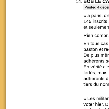
BOB LE C
Posted 4 déce
« a paris, c
145 inscrits
et seulemen
Rien compri
En tous cas 
baston et re
De plus mêm
adhérents so
En vérité c’
fédés, mais 
adhérents d
tiers du no
————–
« Les milita
voter hier. 