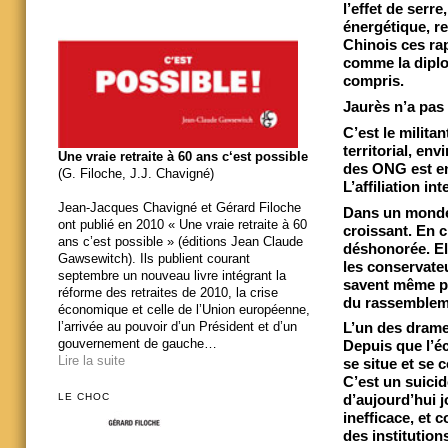
l’effet de serr
énergétique, r
Chinois ces ra
comme la diplom
compris.
Jaurès n’a pas
C’est le militan
territorial, en
Une vraie retraite à 60 ans c‘est possible
des ONG est en 
(G. Filoche, J.J. Chavigné)
L’affiliation int
Jean-Jacques Chavigné et Gérard Filoche
Dans un monde 
ont publié en 2010 « Une vraie retraite à 60
croissant. En cr
ans c’est possible » (éditions Jean Claude
déshonorée. El
Gawsewitch). Ils publient courant
les conservateu
septembre un nouveau livre intégrant la
savent même plu
réforme des retraites de 2010, la crise
du rassemblemen
économique et celle de l’Union européenne,
l’arrivée au pouvoir d’un Président et d’un
L’un des drames
gouvernement de gauche…
Depuis que l’éc
Lire la suite
se situe et se 
C’est un suicid
LE CHOC
d’aujourd’hui j
inefficace, et 
des institution