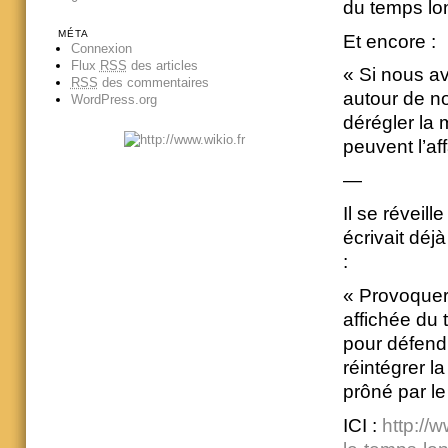
du temps lo
MÉTA
Et encore :
Connexion
Flux
RSS
des articles
« Si nous a
RSS
des commentaires
autour de no
WordPress.org
dérégler la 
peuvent l’affa
—
Il se réveil
écrivait déj
:
« Provoquer l
affichée du 
pour défend
réintégrer l
prôné par le
ICI :
http://w