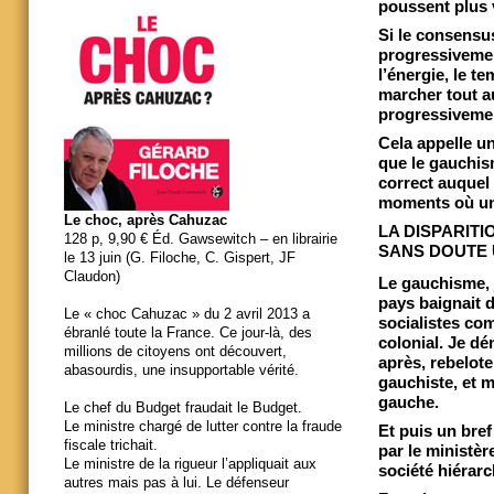
poussent plus v
Si le consensus
progressivemen
l’énergie, le t
marcher tout au
progressiveme
Cela appelle u
que le gauchism
correct auquel s
moments où un
Le choc, après Cahuzac
LA DISPARITI
128 p, 9,90 € Éd. Gawsewitch – en librairie
SANS DOUTE 
le 13 juin (G. Filoche, C. Gispert, JF
Claudon)
Le gauchisme, j
pays baignait da
Le « choc Cahuzac » du 2 avril 2013 a
socialistes co
ébranlé toute la France. Ce jour-là, des
colonial. Je dé
millions de citoyens ont découvert,
après, rebelote
abasourdis, une insupportable vérité.
gauchiste, et 
gauche.
Le chef du Budget fraudait le Budget.
Le ministre chargé de lutter contre la fraude
Et puis un bref
fiscale trichait.
par le ministère
Le ministre de la rigueur l’appliquait aux
société hiérarc
autres mais pas à lui. Le défenseur