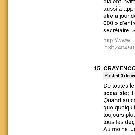
étaient invi
aussi à appro
être à jour 
000 » d’ent
secrétaire. 
http://www.l
ia3b24n450
CRAYENC
Posted 4 déce
De toutes le
socialiste; i
Quand au cam
que quoiqu’i
toujours plu
tous les déç
Au moins lui