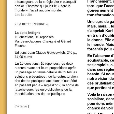
Franchement, n
intransigeant de la « règle d’or » planquait
tard, que l’ac
son or. L’homme qui jouait le « père la
gouvernement p
morale » n’avait aucune morale.
transformation
Lire la suite
Une cure de ga
« LA DETTE INDIGNE »
Mais, mais… le
s’appelait Karl
La dette indigne
en train d’oubli
10 questions, 10 réponses
la donne. Elle 
Par Jean-Jacques Chavigné et Gérard
le monde. Mais
Filoche.
forcenés pour
Éditions Jean-Claude Gawsewitch, 240 p.,
En l’absence d
14,90 euros
souhaitable, c
En 10 questions, 10 réponses, les deux
ses emplois, c’
auteurs avancent leurs propositions après
dans ses règles
un passage en revue détaillé de toutes les
besoin. Si nou
solutions présentées : de la restructuration
notre vision de
des dettes publiques aux plans d’austérité
des brutalisati
en passant par la « règle d’or », la sortie de
que pertinent e
la zone euro, les euro-obligations ou la
monétisation des dettes publiques.
Voilà la raison
socialiste, dan
pourrions même 
Partager
|
chance de voir 