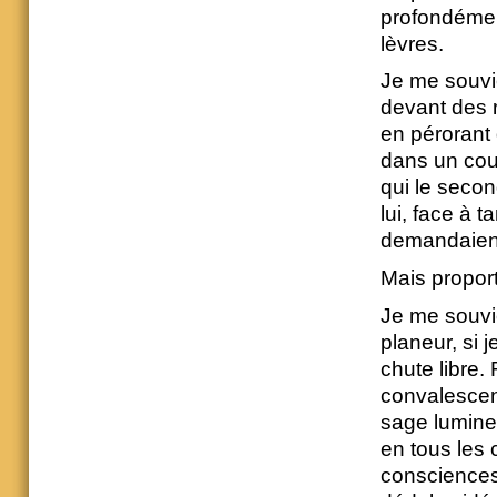
profondémen
lèvres.
Je me souvie
devant des r
en pérorant q
dans un coul
qui le secon
lui, face à 
demandaient
Mais proport
Je me souvi
planeur, si 
chute libre.
convalescen
sage lumineu
en tous les 
consciences.