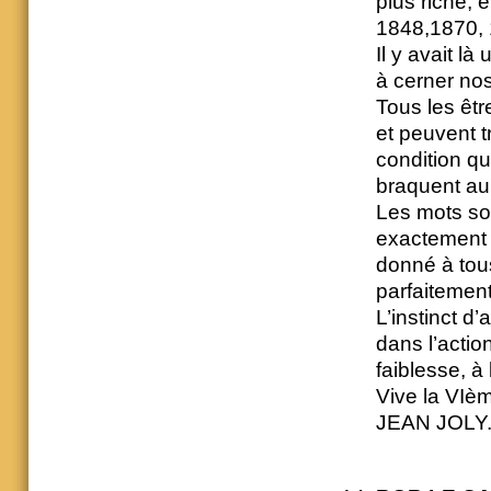
plus riche, 
1848,1870, 
Il y avait l
à cerner nos
Tous les être
et peuvent t
condition qu
braquent au 
Les mots son
exactement 
donné à tous
parfaitement
L’instinct d
dans l’actio
faiblesse, à
Vive la VIè
JEAN JOLY