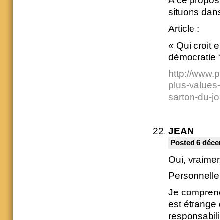
A ce propos,
situons dans 
Article :
« Qui croit 
démocratie ?
http://www.p
plus-values-
sarton-du-j
JEAN
Posted 6 déce
Oui, vraimen
Personnellem
Je comprend
est étrange 
responsabili