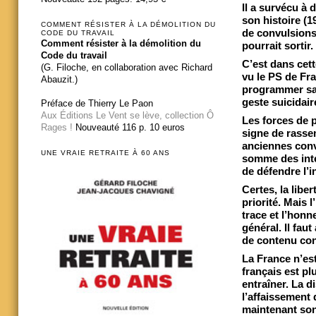
Il a survécu à
son histoire (
COMMENT RÉSISTER À LA DÉMOLITION DU
de convulsions
CODE DU TRAVAIL
Comment résister à la démolition du
pourrait sortir.
Code du travail
C’est dans cett
(G. Filoche, en collaboration avec Richard
vu le PS de Fra
Abauzit.)
programmer sa d
geste suicidair
Préface de Thierry Le Paon
Aux Éditions Le Vent se lève, collection Ô
Les forces de 
Rages !
Nouveauté 116 p. 10 euros
signe de rasse
anciennes convi
UNE VRAIE RETRAITE À 60 ANS
somme des intér
de défendre l’i
Certes, la libe
priorité. Mais 
trace et l’honn
général. Il fau
de contenu conc
La France n’est
français est pl
entraîner. La d
l’affaissement 
maintenant son