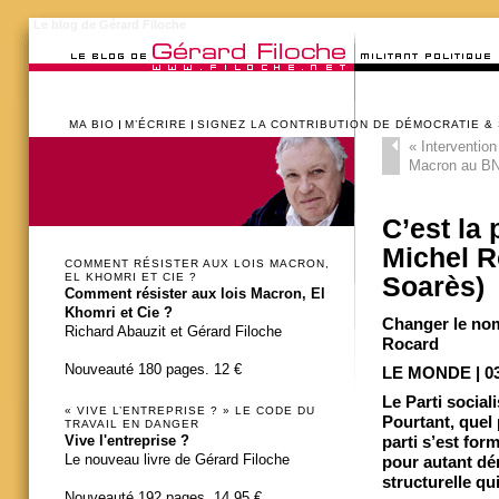
Le blog de Gérard Filoche
MA BIO
M’ÉCRIRE
SIGNEZ LA CONTRIBUTION DE DÉMOCRATIE &
«
Intervention
Macron au BN
C’est la 
Michel R
COMMENT RÉSISTER AUX LOIS MACRON,
EL KHOMRI ET CIE ?
Soarès)
Comment résister aux lois Macron, El
Khomri et Cie ?
Changer le nom 
Richard Abauzit et Gérard Filoche
Rocard
Nouveauté 180 pages. 12 €
LE MONDE | 03.
Le Parti social
« VIVE L’ENTREPRISE ? » LE CODE DU
Pourtant, quel 
TRAVAIL EN DANGER
Vive l'entreprise ?
parti s’est for
Le nouveau livre de Gérard Filoche
pour autant dém
structurelle qui
Nouveauté 192 pages. 14,95 €