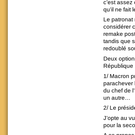
c’est assez 
qu’il ne fait
Le patronat 
considérer 
remake post
tandis que s
redoublé s
Deux option
République 
1/ Macron pr
parachever 
du chef de 
un autre…
2/ Le présid
J’opte au v
pour la sec