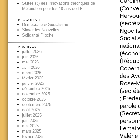
Carolin
Suites (3) des innovations théoriques de
(Conver
Mélenchon pour les 10 ans de LFI :
Hervoue
BLOGOLISTE
(secrét
Démocratie & Socialisme
Ngoc (s
Slovar les Nouvelles
Solidarité Filoche
Sociali
nation
ARCHIVES
juillet 2026
(économ
juin 2026
(Républ
mai 2026
avril 2026
Coperni
mars 2026
des Avo
février 2026
Rose-Ma
janvier 2026
décembre 2025
(secrét
novembre 2025
; Frede
octobre 2025
septembre 2025
parole 
août 2025
(Secrét
juillet 2025
personn
juin 2025
mai 2025
Lemaire
mars 2025
Valérie
février 2025