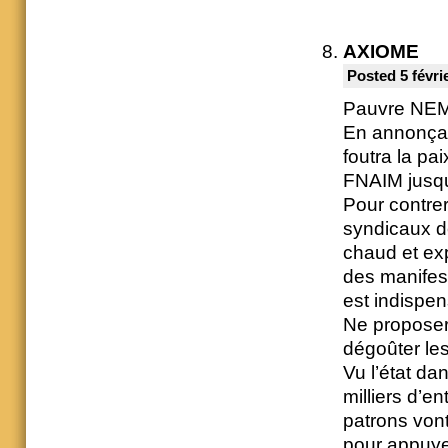
AXIOME
Posted 5 févri
Pauvre NEM
En annonçan
foutra la 
FNAIM jusq
Pour contre
syndicaux de
chaud et ex
des manifes
est indispe
Ne proposer 
dégoûter le
Vu l’état da
milliers d’en
patrons vont
pour appuy