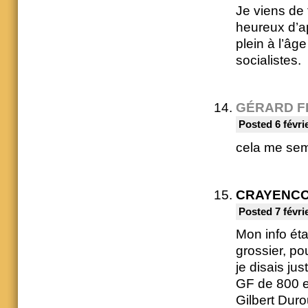
Je viens de f
heureux d’ap
plein à l’âg
socialistes.
GÉRARD F
Posted 6 févri
cela me sem
CRAYENC
Posted 7 févri
Mon info éta
grossier, pou
je disais ju
GF de 800 e
Gilbert Duro