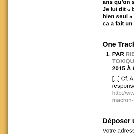
ans qu’on s
Je lui dit 
bien seul »
ca a fait un
One
Trac
PAR
RI
TOXIQU
2015 À 
[...] Cf.
responsa
http://w
macron-
Déposer 
Votre adres