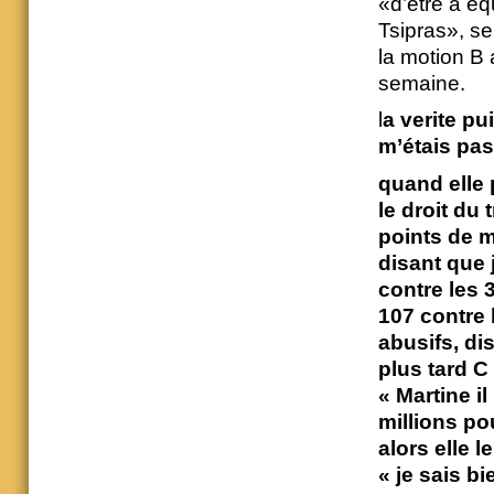
«d’être à éq
Tsipras», s
la motion B 
semaine.
l
a verite pu
m’étais pas
quand elle p
le droit du 
points de m
disant que j
contre les 3
107 contre 
abusifs, dis
plus tard C 
« Martine i
millions pou
alors elle l
« je sais bi