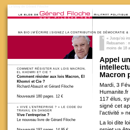
Le blog de Gérard Filoche
MA BIO
M’ÉCRIRE
SIGNEZ LA CONTRIBUTION DE DÉMOCRATIE &
«
Jusqu’où iro
Rebsamen : m
moins de 18 a
Appel uni
intellect
COMMENT RÉSISTER AUX LOIS MACRON,
EL KHOMRI ET CIE ?
Macron p
Comment résister aux lois Macron, El
Khomri et Cie ?
Mardi, 3 Fév
Richard Abauzit et Gérard Filoche
Humanite.fr
Nouveauté 180 pages. 12 €
117 élus, sy
signé cet ap
« VIVE L’ENTREPRISE ? » LE CODE DU
TRAVAIL EN DANGER
l’activité » 
Vive l'entreprise ?
Le nouveau livre de Gérard Filoche
La loi dite l
projet va êt
Nouveauté 192 pages. 14,95 €