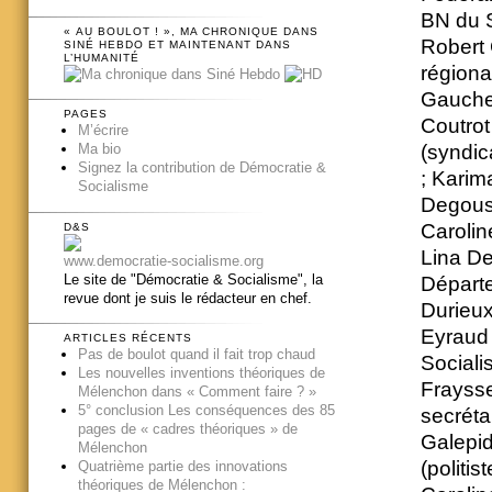
BN du S
« AU BOULOT ! », MA CHRONIQUE DANS
Robert 
SINÉ HEBDO ET MAINTENANT DANS
L’HUMANITÉ
régiona
Gauche)
PAGES
Coutro
M’écrire
Ma bio
(syndic
Signez la contribution de Démocratie &
; Karim
Socialisme
Degousé
Carolin
D&S
Lina De
www.democratie-socialisme.org
Le site de "Démocratie & Socialisme", la
Départ
revue dont je suis le rédacteur en chef.
Durieux
Eyraud 
ARTICLES RÉCENTS
Pas de boulot quand il fait trop chaud
Sociali
Les nouvelles inventions théoriques de
Fraysse
Mélenchon dans « Comment faire ? »
5° conclusion Les conséquences des 85
secréta
pages de « cadres théoriques » de
Galepid
Mélenchon
(politis
Quatrième partie des innovations
théoriques de Mélenchon :