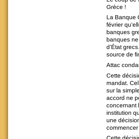
Grèce !
La Banque C
février qu’e
banques grec
banques ne 
d’État grecs
source de f
Attac conda
Cette décis
mandat. Cel
sur la simp
accord ne p
concernant l
institution 
une décision
commencer
Cette décisi