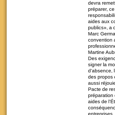
devra remett
préparer, ce
responsabili
aides aux co
publics», a 
Marc Germain
convention a
professionne
Martine Aubr
Des exigenc
signer la mo
d’absence, l
des propos d
aussi réjoui
Pacte de res
préparation 
aides de l’Ét
conséquence
entreprises 