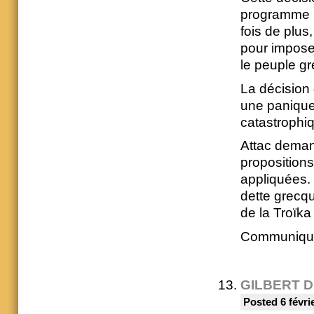
programme po
fois de plus
pour impose
le peuple gr
La décision 
une panique
catastrophi
Attac deman
proposition
appliquées. 
dette grecqu
de la Troïka
Communiqué d
GILBERT 
Posted 6 févri