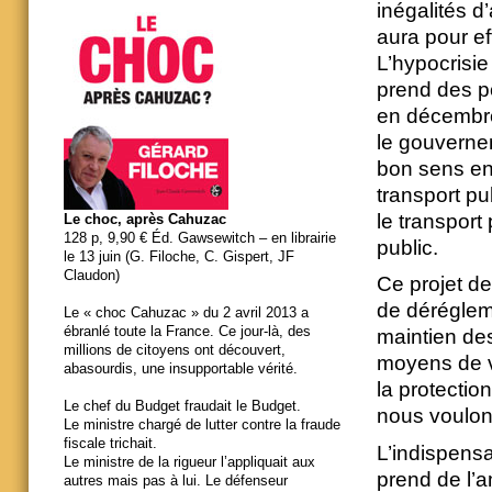
inégalités d
aura pour ef
L’hypocrisie
prend des po
en décembre
le gouverne
bon sens en 
transport pu
le transport
Le choc, après Cahuzac
128 p, 9,90 € Éd. Gawsewitch – en librairie
public.
le 13 juin (G. Filoche, C. Gispert, JF
Claudon)
Ce projet de
de déréglem
Le « choc Cahuzac » du 2 avril 2013 a
ébranlé toute la France. Ce jour-là, des
maintien des
millions de citoyens ont découvert,
moyens de vi
abasourdis, une insupportable vérité.
la protection
Le chef du Budget fraudait le Budget.
nous voulons
Le ministre chargé de lutter contre la fraude
fiscale trichait.
L’indispensa
Le ministre de la rigueur l’appliquait aux
prend de l’a
autres mais pas à lui. Le défenseur