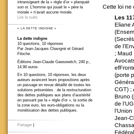
intransigeant de la « règle d’or » planquait
Cette loi ne 
son or. L’homme qui jouait le « père la
morale » n’avait aucune morale.
Les 11
Lire la suite
Eliane 
« LA DETTE INDIGNE »
(Ensemb
(Secrét
La dette indigne
10 questions, 10 réponses
de l’En
Par Jean-Jacques Chavigné et Gérard
; Maud 
Filoche.
Avocat
Éditions Jean-Claude Gawsewitch, 240 p.,
14,90 euros
efFront
(porte 
En 10 questions, 10 réponses, les deux
auteurs avancent leurs propositions après
Général
un passage en revue détaillé de toutes les
CGT) ; 
solutions présentées : de la restructuration
des dettes publiques aux plans d’austérité
Bruno (
en passant par la « règle d’or », la sortie de
de l’UG
la zone euro, les euro-obligations ou la
l’Union
monétisation des dettes publiques.
Jean-Cl
Chassai
Partager
|
Fédéra