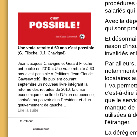
procédures d
salariés qui
Avec la dépé
qui sont pro
Et désormais
raison d’ins
Une vraie retraite à 60 ans c‘est possible
invalidés et
(G. Filoche, J.J. Chavigné)
Par ailleurs
Jean-Jacques Chavigné et Gérard Filoche
ont publié en 2010 « Une vraie retraite à 60
notamment d’
ans c’est possible » (éditions Jean Claude
locataires a
Gawsewitch). Ils publient courant
septembre un nouveau livre intégrant la
Il va permett
réforme des retraites de 2010, la crise
c’est-à-dire
économique et celle de l’Union européenne,
que le servi
l’arrivée au pouvoir d’un Président et d’un
gouvernement de gauche…
manque de r
Lire la suite
utilisées à 
l’étranger.
LE CHOC
La dérégleme