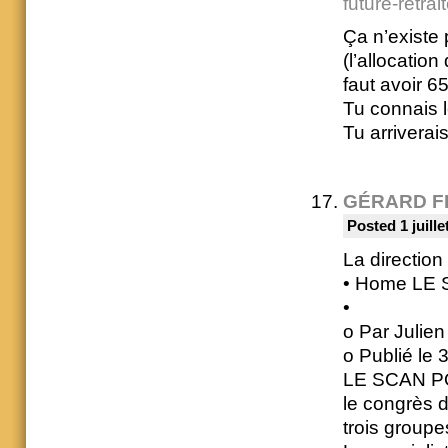
future-retrai
Ça n’existe 
(l’allocatio
faut avoir 6
Tu connais 
Tu arriverai
GÉRARD F
Posted 1 juille
La directio
• Home LE 
•
o Par Julie
o Publié le 
LE SCAN POL
le congrès d
trois groupes