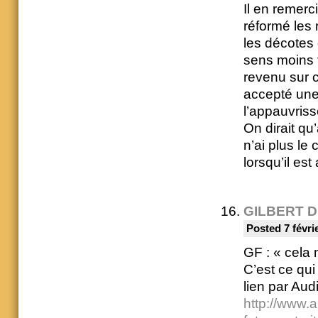
Il en remerci
réformé les 
les décotes
sens moins f
revenu sur c
accepté une
l’appauvriss
On dirait qu
n’ai plus le 
lorsqu’il est
GILBERT 
Posted 7 févri
GF : « cela
C’est ce qui
lien par Aud
http://www.a