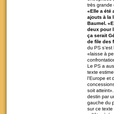
très grande 
«Elle a été 
ajouts à la
Baumel. «El
deux pour lu
ça serait Gé
de file des
du PS s’est 
«laisse à pe
confrontatio
Le PS a auss
texte estim
l’Europe et 
concessions
soit atteint»
destin par u
gauche du pa
sur ce texte