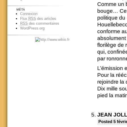
Comme un bru
bouge… Celle
MÉTA
Connexion
politique d
Flux
RSS
des articles
RSS
des commentaires
Houellebecq
WordPress.org
conforme au 
absolument s
florilège de
qui, confiné
par ronronn
L’émission 
Pour la rééc
rejoindre la
Dix mille so
pied la mati
JEAN JOL
Posted 5 févri