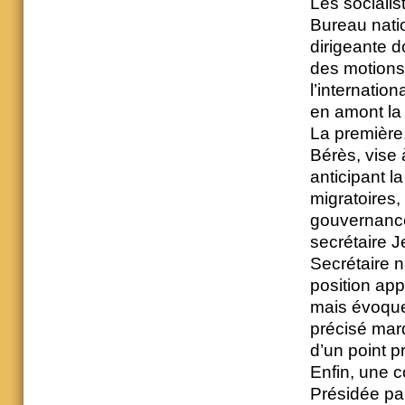
Les socialis
Bureau natio
dirigeante d
des motions 
l’internation
en amont la 
La première
Bérès, vise à
anticipant l
migratoires,
gouvernance
secrétaire 
Secrétaire n
position app
mais évoquer
précisé mard
d’un point p
Enfin, une c
Présidée pa