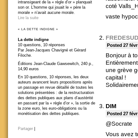
intransigeant de la « règle d’or » planquait
coté Valls_
son or. L’homme qui jouait le « père la
morale » n’avait aucune morale.
vaste hypocr
Lire la suite
« LA DETTE INDIGNE »
FREDESU
La dette indigne
10 questions, 10 réponses
Posted 27 févr
Par Jean-Jacques Chavigné et Gérard
Bonjour à to
Filoche.
Entièrement
Éditions Jean-Claude Gawsewitch, 240 p.,
14,90 euros
une grève g
capital !
En 10 questions, 10 réponses, les deux
auteurs avancent leurs propositions après
Solidaireme
un passage en revue détaillé de toutes les
solutions présentées : de la restructuration
des dettes publiques aux plans d’austérité
en passant par la « règle d’or », la sortie de
DIM
la zone euro, les euro-obligations ou la
Posted 27 févr
monétisation des dettes publiques.
@Socrate
Partager
|
Vous avez tou