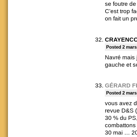
se foutre de
C’est trop f
on fait un 
CRAYENC
Posted 2 mars
Navré mais 
gauche et so
GÉRARD F
Posted 2 mars
vous avez du
revue D&S (n
30 % du PS,
combattons 
30 mai … 2