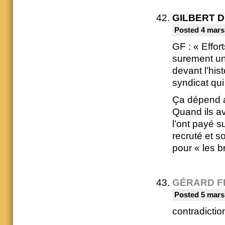
GILBERT 
Posted 4 mars
GF : « Effor
surement une
devant l’his
syndicat qui
Ça dépend au
Quand ils av
l’ont payé s
recruté et 
pour « les 
GÉRARD F
Posted 5 mars
contradicti