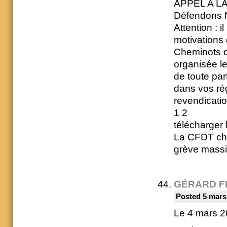
APPEL A LA
Défendons N
Attention : 
motivations 
Cheminots d
organisée l
de toute par
dans vos rég
revendicati
1 2
télécharger 
La CFDT chem
grève massi
GÉRARD F
Posted 5 mars
Le 4 mars 2