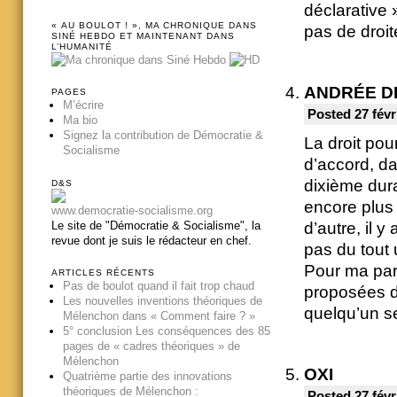
déclarative 
« AU BOULOT ! », MA CHRONIQUE DANS
pas de droit
SINÉ HEBDO ET MAINTENANT DANS
L’HUMANITÉ
ANDRÉE D
PAGES
M’écrire
Posted 27 févr
Ma bio
Signez la contribution de Démocratie &
La droit pour
Socialisme
d’accord, da
dixième dura
D&S
encore plus
www.democratie-socialisme.org
Le site de "Démocratie & Socialisme", la
d’autre, il y
revue dont je suis le rédacteur en chef.
pas du tout
Pour ma par
ARTICLES RÉCENTS
Pas de boulot quand il fait trop chaud
proposées da
Les nouvelles inventions théoriques de
quelqu’un s
Mélenchon dans « Comment faire ? »
5° conclusion Les conséquences des 85
pages de « cadres théoriques » de
Mélenchon
OXI
Quatrième partie des innovations
théoriques de Mélenchon :
Posted 27 févr