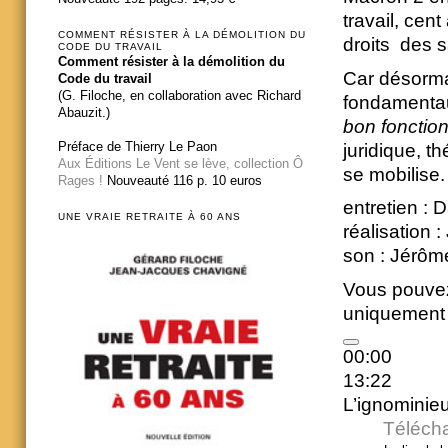
travail, cen
COMMENT RÉSISTER À LA DÉMOLITION DU
droits des s
CODE DU TRAVAIL
Comment résister à la démolition du
Car désormais
Code du travail
(G. Filoche, en collaboration avec Richard
fondamentau
Abauzit.)
bon fonction
Préface de Thierry Le Paon
juridique, t
Aux Éditions Le Vent se lève, collection Ô
se mobilise.
Rages !
Nouveauté 116 p. 10 euros
entretien :
UNE VRAIE RETRAITE À 60 ANS
réalisatio
son : Jérô
Vous pouvez
uniquement 
00:00
13:22
L’ignominieu
Téléch