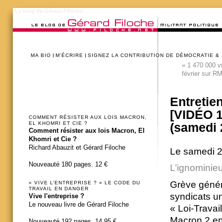
Le blog de Gérard Filoche
MA BIO
M’ÉCRIRE
SIGNEZ LA CONTRIBUTION DE DÉMOCRATIE &
«
1 470 000 vu
février sur R
Entretie
[VIDÉO 1
COMMENT RÉSISTER AUX LOIS MACRON,
EL KHOMRI ET CIE ?
(samedi 
Comment résister aux lois Macron, El
Khomri et Cie ?
Richard Abauzit et Gérard Filoche
Le samedi 2
Nouveauté 180 pages. 12 €
L’ignominieu
Grève généra
« VIVE L’ENTREPRISE ? » LE CODE DU
TRAVAIL EN DANGER
syndicats un
Vive l'entreprise ?
Le nouveau livre de Gérard Filoche
« Loi-Travai
Macron 2 en 
Nouveauté 192 pages. 14,95 €