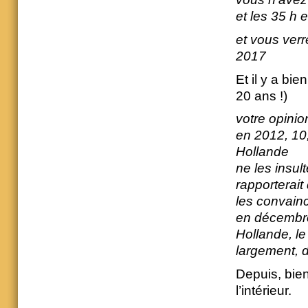
et les 35 h 
et vous ver
2017
Et il y a bi
20 ans !)
votre opinio
en 2012, 10
Hollande
ne les insul
rapporterait
les convainc
en décembre
Hollande, le
largement, 
Depuis, bien
l’intérieur.