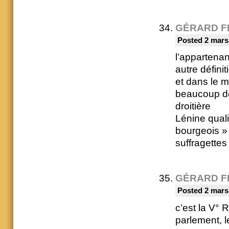
GÉRARD F
Posted 2 mars
l’appartena
autre définit
et dans le m
beaucoup de 
droitière
Lénine quali
bourgeois » 
suffragettes 
GÉRARD F
Posted 2 mars
c’est la V° 
parlement, l