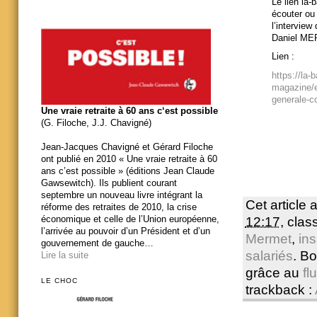
Le lien la-b
écouter ou 
l’intervie
Daniel M
Lien :
https://la-
magazine/e
generale-con
Une vraie retraite à 60 ans c‘est possible
(G. Filoche, J.J. Chavigné)
Jean-Jacques Chavigné et Gérard Filoche
ont publié en 2010 « Une vraie retraite à 60
ans c’est possible » (éditions Jean Claude
Gawsewitch). Ils publient courant
septembre un nouveau livre intégrant la
Cet article 
réforme des retraites de 2010, la crise
économique et celle de l’Union européenne,
12:17
, cla
l’arrivée au pouvoir d’un Président et d’un
Mermet
,
ins
gouvernement de gauche…
salariés
. B
Lire la suite
grâce au
fl
LE CHOC
trackback :