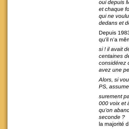
oui depuis 
et chaque f
qui ne voulu
dedans et d
Depuis 1983,
qu’il n’a mê
si ! il avai
centaines de
considérez c
avez une pe
Alors, si vo
PS, assumez
surement pa
000 voix et
qu’on abando
seconde ?
la majorité d