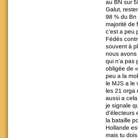
au BN sur 5
Galut, reste
98 % du Bn 
majorité de 
c’est a peu 
Fédés contr
souvent à p
nous avons 
qui n’a pas 
obligée de « 
peu a la mob
le MJS a le 
les 21 orga
aussi a cel
je signale q
d’électeurs
la bataille p
Hollande est
mais tu dois