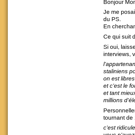
Bonjour Mon
Je me posais
du PS.
En cherchant
Ce qui suit 
Si oui, lais
interviews,
l’appartenan
staliniens p
on est libre
et c’est le 
et tant mie
millions d’é
Personnellem
tournant de
c’est ridicul
vous n’avez