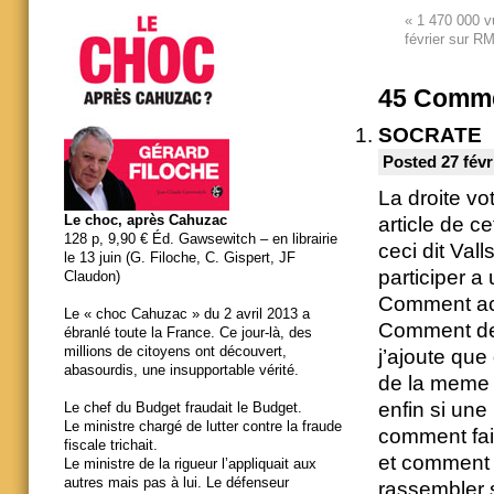
«
1 470 000 vu
février sur R
45
Comme
SOCRATE
Posted 27 févr
La droite vo
Le choc, après Cahuzac
article de ce
128 p, 9,90 € Éd. Gawsewitch – en librairie
ceci dit Val
le 13 juin (G. Filoche, C. Gispert, JF
participer a
Claudon)
Comment ac
Le « choc Cahuzac » du 2 avril 2013 a
Comment devr
ébranlé toute la France. Ce jour-là, des
millions de citoyens ont découvert,
j’ajoute que
abasourdis, une insupportable vérité.
de la meme
enfin si une
Le chef du Budget fraudait le Budget.
Le ministre chargé de lutter contre la fraude
comment fai
fiscale trichait.
et comment 
Le ministre de la rigueur l’appliquait aux
autres mais pas à lui. Le défenseur
rassembler 