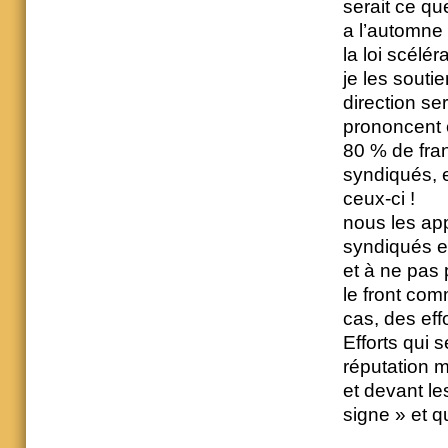
serait ce qu
a l’automne 
la loi scélér
je les souti
direction se
prononcent c
80 % de fran
syndiqués, 
ceux-ci !
nous les ap
syndiqués e
et à ne pas p
le front com
cas, des eff
Efforts qui 
réputation me
et devant le
signe » et q