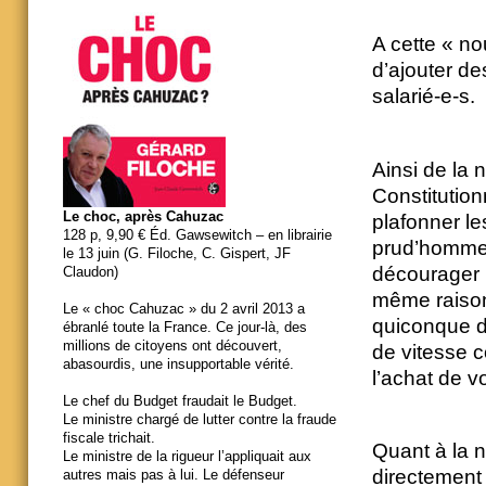
A cette « no
d’ajouter de
salarié-e-s.
Ainsi de la 
Constitution
Le choc, après Cahuzac
plafonner le
128 p, 9,90 € Éd. Gawsewitch – en librairie
prud’hommes
le 13 juin (G. Filoche, C. Gispert, JF
décourager l
Claudon)
même raison
Le « choc Cahuzac » du 2 avril 2013 a
quiconque d
ébranlé toute la France. Ce jour-là, des
millions de citoyens ont découvert,
de vitesse 
abasourdis, une insupportable vérité.
l’achat de vo
Le chef du Budget fraudait le Budget.
Le ministre chargé de lutter contre la fraude
fiscale trichait.
Quant à la n
Le ministre de la rigueur l’appliquait aux
directement
autres mais pas à lui. Le défenseur