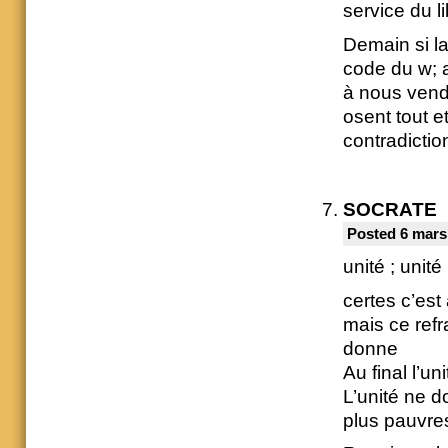
service du l
Demain si la
code du w; a
à nous vend
osent tout 
contradicti
SOCRATE
Posted 6 mars
unité ; unité 
certes c’est
mais ce refr
donne
Au final l’un
L’unité ne d
plus pauvres