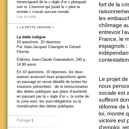
intransigeant de la « règle d’or » planquait
fort de la c
son or. L’homme qui jouait le « père la
raisonnement
morale » n’avait aucune morale.
Lire la suite
les embauch
chômage aur
« LA DETTE INDIGNE »
entrevoir l’
La dette indigne
France, le m
10 questions, 10 réponses
espagnols : 
Par Jean-Jacques Chavigné et Gérard
Filoche.
indépendants
contestation
Éditions Jean-Claude Gawsewitch, 240 p.,
14,90 euros
En 10 questions, 10 réponses, les deux
auteurs avancent leurs propositions après
Le projet de
un passage en revue détaillé de toutes les
nous penson
solutions présentées : de la restructuration
des dettes publiques aux plans d’austérité
sociale est 
en passant par la « règle d’or », la sortie de
suffiront do
la zone euro, les euro-obligations ou la
réforme de 
monétisation des dettes publiques.
loi, montre 
victoire est
Partager
|
d’emploi, re