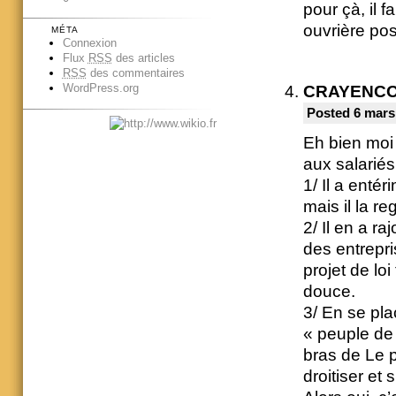
pour çà, il 
ouvrière po
MÉTA
Connexion
Flux
RSS
des articles
RSS
des commentaires
WordPress.org
CRAYENC
Posted 6 mars
Eh bien moi j
aux salarié
1/ Il a entér
mais il la r
2/ Il en a r
des entrepri
projet de lo
douce.
3/ En se pla
« peuple de 
bras de Le p
droitiser et s