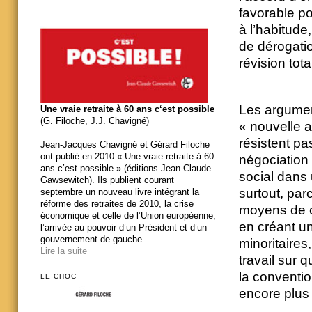
favorable po
à l’habitude
de dérogatio
révision tot
Les argument
Une vraie retraite à 60 ans c‘est possible
(G. Filoche, J.J. Chavigné)
« nouvelle a
résistent p
Jean-Jacques Chavigné et Gérard Filoche
ont publié en 2010 « Une vraie retraite à 60
négociation 
ans c’est possible » (éditions Jean Claude
social dans
Gawsewitch). Ils publient courant
surtout, pa
septembre un nouveau livre intégrant la
réforme des retraites de 2010, la crise
moyens de co
économique et celle de l’Union européenne,
en créant un
l’arrivée au pouvoir d’un Président et d’un
gouvernement de gauche…
minoritaires
Lire la suite
travail sur q
la conventio
LE CHOC
encore plus 