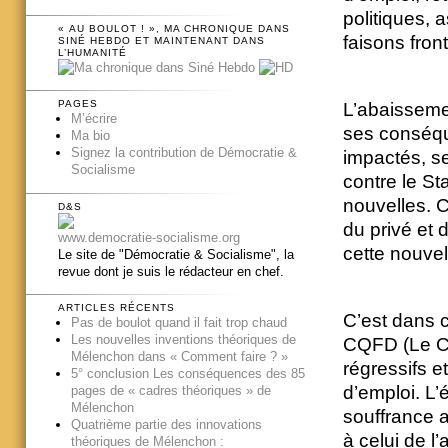
politiques, a
« AU BOULOT ! », MA CHRONIQUE DANS
faisons fron
SINÉ HEBDO ET MAINTENANT DANS
L’HUMANITÉ
PAGES
L’abaissemen
M’écrire
ses conséqu
Ma bio
Signez la contribution de Démocratie &
impactés, se
Socialisme
contre le St
nouvelles. C
D&S
du privé et 
www.democratie-socialisme.org
cette nouvel
Le site de "Démocratie & Socialisme", la
revue dont je suis le rédacteur en chef.
ARTICLES RÉCENTS
C’est dans c
Pas de boulot quand il fait trop chaud
Les nouvelles inventions théoriques de
CQFD (Le Cod
Mélenchon dans « Comment faire ? »
régressifs e
5° conclusion Les conséquences des 85
d’emploi. L’
pages de « cadres théoriques » de
Mélenchon
souffrance a
Quatrième partie des innovations
à celui de l
théoriques de Mélenchon :