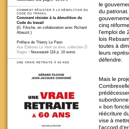
le gouverne
du patronat.
COMMENT RÉSISTER À LA DÉMOLITION DU
CODE DU TRAVAIL
gouvernemen
Comment résister à la démolition du
Code du travail
cinq réforme
(G. Filoche, en collaboration avec Richard
l’emploi de 
Abauzit.)
lois Rebsam
Préface de Thierry Le Paon
toutes à dim
Aux Éditions Le Vent se lève, collection Ô
leurs représ
Rages !
Nouveauté 116 p. 10 euros
défendre.
UNE VRAIE RETRAITE À 60 ANS
Mais le proj
Combrexelle
prédécesseur
subordonne l
« bon fonct
réécriture d
vise à mett
l’accord d’e