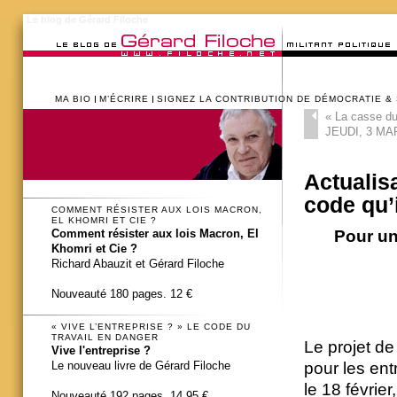
Le blog de Gérard Filoche
MA BIO
M’ÉCRIRE
SIGNEZ LA CONTRIBUTION DE DÉMOCRATIE &
«
La casse du 
JEUDI, 3 MA
Actualis
code qu’
COMMENT RÉSISTER AUX LOIS MACRON,
EL KHOMRI ET CIE ?
Pour un
Comment résister aux lois Macron, El
Khomri et Cie ?
Richard Abauzit et Gérard Filoche
Nouveauté 180 pages. 12 €
« VIVE L’ENTREPRISE ? » LE CODE DU
TRAVAIL EN DANGER
Le projet de
Vive l'entreprise ?
Le nouveau livre de Gérard Filoche
pour les ent
le 18 févrie
Nouveauté 192 pages. 14,95 €