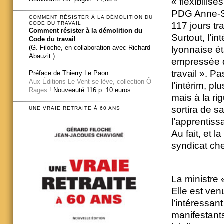
« flexibilisé
PDG Anne-So
COMMENT RÉSISTER À LA DÉMOLITION DU
CODE DU TRAVAIL
117 jours tr
Comment résister à la démolition du
Surtout, l’i
Code du travail
(G. Filoche, en collaboration avec Richard
lyonnaise ét
Abauzit.)
empressée de
travail ». P
Préface de Thierry Le Paon
Aux Éditions Le Vent se lève, collection Ô
l’intérim, pl
Rages !
Nouveauté 116 p. 10 euros
mais à la ri
sortira de s
UNE VRAIE RETRAITE À 60 ANS
l’apprentiss
Au fait, et l
syndicat che
La ministre «
Elle est ve
l’intéressan
manifestant