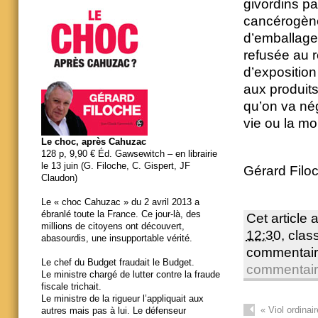
givordins par
cancérogène
d’emballage e
refusée au r
d’exposition
aux produit
qu’on va nég
vie ou la mor
Le choc, après Cahuzac
128 p, 9,90 € Éd. Gawsewitch – en librairie
le 13 juin (G. Filoche, C. Gispert, JF
Gérard Filoc
Claudon)
Le « choc Cahuzac » du 2 avril 2013 a
ébranlé toute la France. Ce jour-là, des
Cet article 
millions de citoyens ont découvert,
12:30
, cla
abasourdis, une insupportable vérité.
commentair
Le chef du Budget fraudait le Budget.
commentai
Le ministre chargé de lutter contre la fraude
fiscale trichait.
Le ministre de la rigueur l’appliquait aux
«
Viol ordinair
autres mais pas à lui. Le défenseur