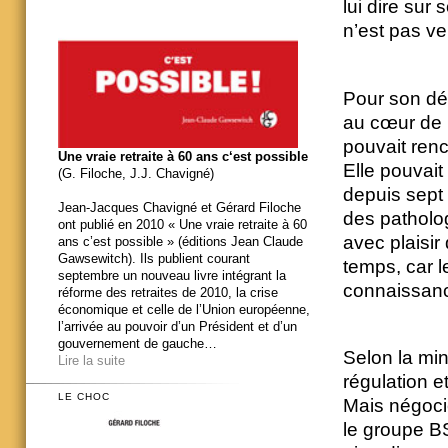
lui dire sur
n’est pas ve
Pour son dép
au cœur de l
pouvait ren
Une vraie retraite à 60 ans c‘est possible
Elle pouvait
(G. Filoche, J.J. Chavigné)
depuis sept 
Jean-Jacques Chavigné et Gérard Filoche
des patholog
ont publié en 2010 « Une vraie retraite à 60
avec plaisir 
ans c’est possible » (éditions Jean Claude
Gawsewitch). Ils publient courant
temps, car 
septembre un nouveau livre intégrant la
connaissance
réforme des retraites de 2010, la crise
économique et celle de l’Union européenne,
l’arrivée au pouvoir d’un Président et d’un
gouvernement de gauche…
Selon la min
Lire la suite
régulation e
LE CHOC
Mais négoci
le groupe B