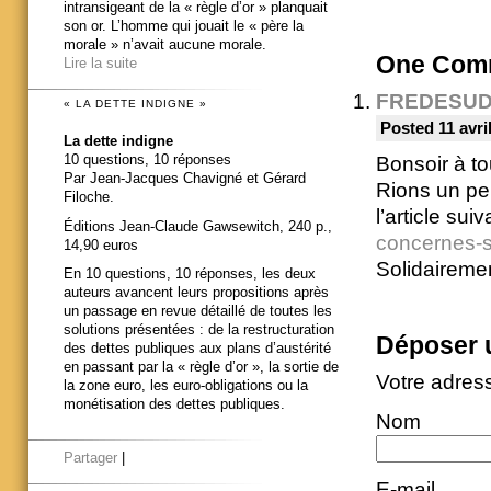
intransigeant de la « règle d’or » planquait
son or. L’homme qui jouait le « père la
morale » n’avait aucune morale.
One
Comm
Lire la suite
FREDESU
« LA DETTE INDIGNE »
Posted 11 avri
La dette indigne
10 questions, 10 réponses
Bonsoir à to
Par Jean-Jacques Chavigné et Gérard
Rions un pe
Filoche.
l’article suiv
Éditions Jean-Claude Gawsewitch, 240 p.,
concernes-s
14,90 euros
Solidaireme
En 10 questions, 10 réponses, les deux
auteurs avancent leurs propositions après
un passage en revue détaillé de toutes les
solutions présentées : de la restructuration
Déposer 
des dettes publiques aux plans d’austérité
en passant par la « règle d’or », la sortie de
Votre adres
la zone euro, les euro-obligations ou la
monétisation des dettes publiques.
Nom
Partager
|
E-mail