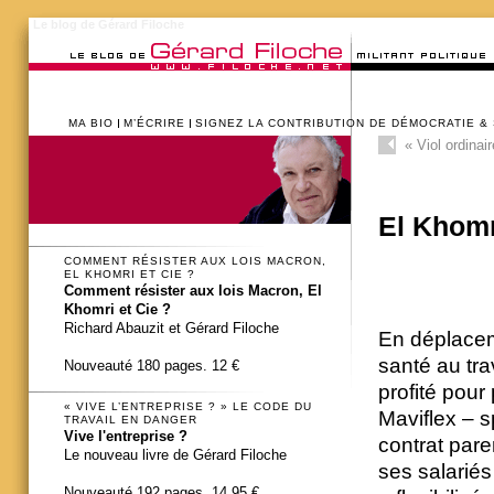
Le blog de Gérard Filoche
MA BIO
M’ÉCRIRE
SIGNEZ LA CONTRIBUTION DE DÉMOCRATIE &
«
Viol ordinair
El Khomr
COMMENT RÉSISTER AUX LOIS MACRON,
EL KHOMRI ET CIE ?
Comment résister aux lois Macron, El
Khomri et Cie ?
Richard Abauzit et Gérard Filoche
En déplacem
santé au trav
Nouveauté 180 pages. 12 €
profité pour
« VIVE L’ENTREPRISE ? » LE CODE DU
Maviflex – s
TRAVAIL EN DANGER
Vive l'entreprise ?
contrat pare
Le nouveau livre de Gérard Filoche
ses salariés 
Nouveauté 192 pages. 14,95 €