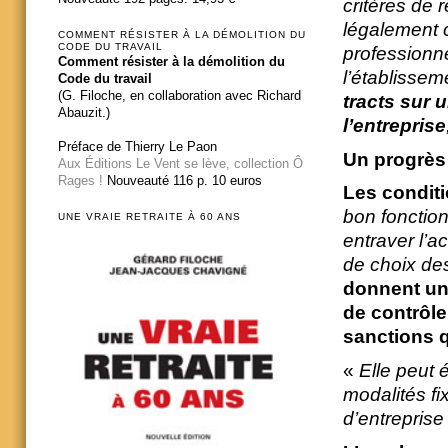
critères de 
légalement 
COMMENT RÉSISTER À LA DÉMOLITION DU
CODE DU TRAVAIL
professionne
Comment résister à la démolition du
l’établissem
Code du travail
(G. Filoche, en collaboration avec Richard
tracts sur u
Abauzit.)
l’entreprise
Préface de Thierry Le Paon
Un progrès
Aux Éditions Le Vent se lève, collection Ô
Rages !
Nouveauté 116 p. 10 euros
Les condit
bon fonction
UNE VRAIE RETRAITE À 60 ANS
entraver l’a
de choix de
donnent une
de contrôle
sanctions q
«
Elle peut 
modalités fi
d’entreprise