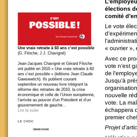
L’employeur
élections 
comité d’en
Le vote élec
d’expérimen
l’administra
« ouvrier »,
Une vraie retraite à 60 ans c‘est possible
(G. Filoche, J.J. Chavigné)
Avec ce pro
Jean-Jacques Chavigné et Gérard Filoche
vote n’est g
ont publié en 2010 « Une vraie retraite à 60
de l’employe
ans c’est possible » (éditions Jean Claude
Gawsewitch). Ils publient courant
Jusqu’à prés
septembre un nouveau livre intégrant la
organisation
réforme des retraites de 2010, la crise
nouvelle réd
économique et celle de l’Union européenne,
l’arrivée au pouvoir d’un Président et d’un
vote. La maî
gouvernement de gauche…
échappera d
Lire la suite
premier che
LE CHOC
Projet d’arti