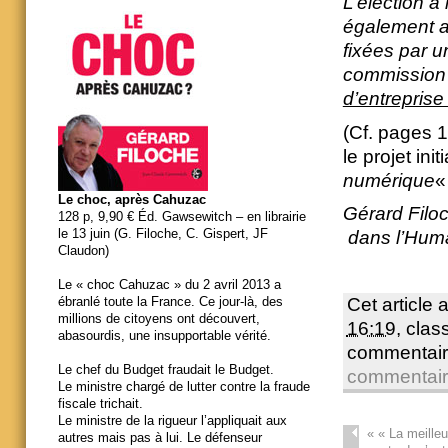
L’élection a
également av
fixées par u
commission n
d’entreprise
(Cf. pages 1
le projet init
numérique
«
Le choc, après Cahuzac
Gérard Fil
128 p, 9,90 € Éd. Gawsewitch – en librairie
le 13 juin (G. Filoche, C. Gispert, JF
dans l’Huma
Claudon)
Le « choc Cahuzac » du 2 avril 2013 a
Cet article 
ébranlé toute la France. Ce jour-là, des
millions de citoyens ont découvert,
16:19
, cla
abasourdis, une insupportable vérité.
commentair
Le chef du Budget fraudait le Budget.
commentai
Le ministre chargé de lutter contre la fraude
fiscale trichait.
Le ministre de la rigueur l’appliquait aux
«
« La meilleu
autres mais pas à lui. Le défenseur