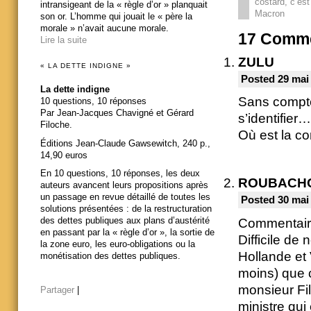
costard, c’est
intransigeant de la « règle d’or » planquait
Macron
son or. L’homme qui jouait le « père la
morale » n’avait aucune morale.
17
Comme
Lire la suite
ZULU
« LA DETTE INDIGNE »
Posted 29 mai
La dette indigne
Sans compter
10 questions, 10 réponses
Par Jean-Jacques Chavigné et Gérard
s’identifier…
Filoche.
Où est la co
Éditions Jean-Claude Gawsewitch, 240 p.,
14,90 euros
En 10 questions, 10 réponses, les deux
ROUBACH
auteurs avancent leurs propositions après
un passage en revue détaillé de toutes les
Posted 30 mai
solutions présentées : de la restructuration
des dettes publiques aux plans d’austérité
Commentaire
en passant par la « règle d’or », la sortie de
Difficile de
la zone euro, les euro-obligations ou la
Hollande et 
monétisation des dettes publiques.
moins) que 
monsieur Fi
Partager
|
ministre qui