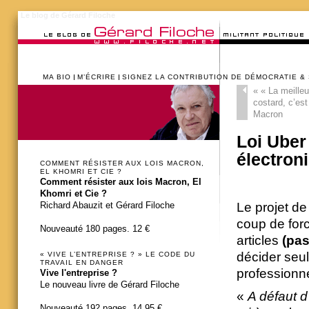
Le blog de Gérard Filoche
MA BIO
M’ÉCRIRE
SIGNEZ LA CONTRIBUTION DE DÉMOCRATIE &
«
« La meilleu
costard, c’est
Macron
Loi Uber 
électron
COMMENT RÉSISTER AUX LOIS MACRON,
EL KHOMRI ET CIE ?
Comment résister aux lois Macron, El
Khomri et Cie ?
Le projet de
Richard Abauzit et Gérard Filoche
coup de forc
Nouveauté 180 pages. 12 €
articles
(pas
décider seul
« VIVE L’ENTREPRISE ? » LE CODE DU
TRAVAIL EN DANGER
professionne
Vive l'entreprise ?
Le nouveau livre de Gérard Filoche
«
A défaut d
Nouveauté 192 pages. 14,95 €