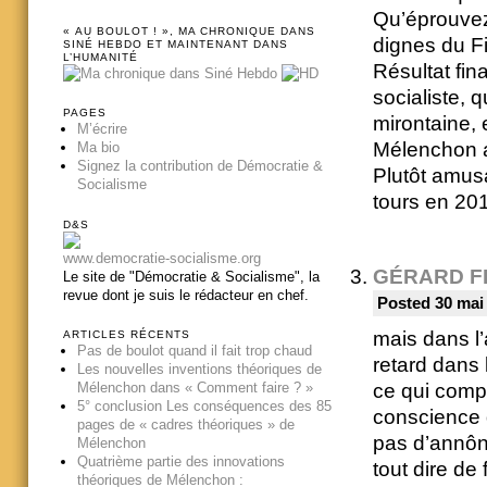
Qu’éprouvez
« AU BOULOT ! », MA CHRONIQUE DANS
dignes du Fi
SINÉ HEBDO ET MAINTENANT DANS
L’HUMANITÉ
Résultat fin
socialiste, q
PAGES
mirontaine, 
M’écrire
Mélenchon a
Ma bio
Signez la contribution de Démocratie &
Plutôt amus
Socialisme
tours en 20
D&S
www.democratie-socialisme.org
GÉRARD F
Le site de "Démocratie & Socialisme", la
revue dont je suis le rédacteur en chef.
Posted 30 mai
mais dans l
ARTICLES RÉCENTS
Pas de boulot quand il fait trop chaud
retard dans 
Les nouvelles inventions théoriques de
Mélenchon dans « Comment faire ? »
ce qui compt
5° conclusion Les conséquences des 85
conscience 
pages de « cadres théoriques » de
pas d’annône
Mélenchon
Quatrième partie des innovations
tout dire de
théoriques de Mélenchon :