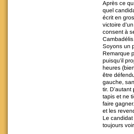
Après ce qui
quel candida
écrit en gr
victoire d’u
consent à se
Cambadélis,
Soyons un p
Remarque pl
puisqu’il pr
heures (bien
être défendu
gauche, sans
tir. D’autan
tapis et ne 
faire gagner
et les revend
Le candidat d
toujours voir