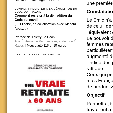
une premièr
COMMENT RÉSISTER À LA DÉMOLITION DU
Constatati
CODE DU TRAVAIL
Comment résister à la démolition du
Le Smic n’a
Code du travail
(G. Filoche, en collaboration avec Richard
de celui, dér
Abauzit.)
l’équivalen
Préface de Thierry Le Paon
Le pouvoir 
Aux Éditions Le Vent se lève, collection Ô
femmes repr
Rages !
Nouveauté 116 p. 10 euros
particulière
UNE VRAIE RETRAITE À 60 ANS
augmenté de
l’indice des
rattrapé.
Ceux qui pro
mais Françoi
de productiv
Objectif
Permettre, t
travaillent à