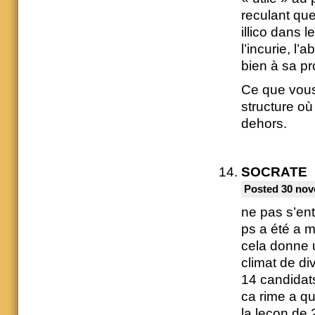
reculant que
illico dans 
l’incurie, l’
bien à sa pr
Ce que vous 
structure où
dehors.
SOCRATE
Posted 30 nov
ne pas s’en
ps a été a m
cela donne u
climat de di
14 candidats
ca rime a q
la leçon de 