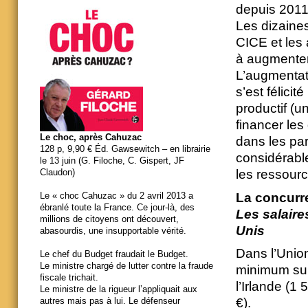
depuis 2011
Les dizaines
CICE et les 
à augmenter
L’augmentat
s’est félici
productif (
financer les 
Le choc, après Cahuzac
dans les par
128 p, 9,90 € Éd. Gawsewitch – en librairie
considérable
le 13 juin (G. Filoche, C. Gispert, JF
les ressourc
Claudon)
La concurr
Le « choc Cahuzac » du 2 avril 2013 a
ébranlé toute la France. Ce jour-là, des
Les salair
millions de citoyens ont découvert,
Unis
abasourdis, une insupportable vérité.
Dans l’Union
Le chef du Budget fraudait le Budget.
Le ministre chargé de lutter contre la fraude
minimum sup
fiscale trichait.
l’Irlande (1
Le ministre de la rigueur l’appliquait aux
€).
autres mais pas à lui. Le défenseur