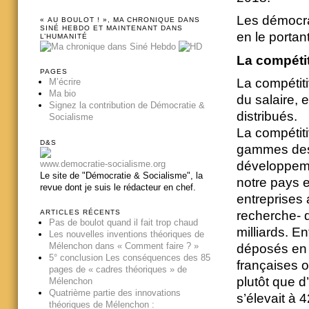
Les démocra
« AU BOULOT ! », MA CHRONIQUE DANS
SINÉ HEBDO ET MAINTENANT DANS
en le portant
L’HUMANITÉ
La compétit
PAGES
La compétiti
M’écrire
Ma bio
du salaire, e
Signez la contribution de Démocratie &
distribués.
Socialisme
La compétiti
D&S
gammes des 
www.democratie-socialisme.org
développemen
Le site de "Démocratie & Socialisme", la
notre pays e
revue dont je suis le rédacteur en chef.
entreprises 
ARTICLES RÉCENTS
recherche- 
Pas de boulot quand il fait trop chaud
milliards. E
Les nouvelles inventions théoriques de
Mélenchon dans « Comment faire ? »
déposés en 
5° conclusion Les conséquences des 85
françaises o
pages de « cadres théoriques » de
plutôt que 
Mélenchon
Quatrième partie des innovations
s’élevait à
théoriques de Mélenchon :