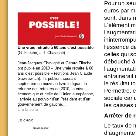
Pour un seu
euros par mo
sont, dans n
L’élément m
l’augmentat
ininterrompu
l’essence d
Une vraie retraite à 60 ans c‘est possible
(G. Filoche, J.J. Chavigné)
celles qui 
débouché à 
Jean-Jacques Chavigné et Gérard Filoche
l’augmentat
ont publié en 2010 « Une vraie retraite à 60
ans c’est possible » (éditions Jean Claude
entrainerait
Gawsewitch). Ils publient courant
le résultat 
septembre un nouveau livre intégrant la
réforme des retraites de 2010, la crise
Permettre, e
économique et celle de l’Union européenne,
sociale car 
l’arrivée au pouvoir d’un Président et d’un
les caisses 
gouvernement de gauche…
Lire la suite
Arrêter de 
LE CHOC
Le taux de m
d’augmente 