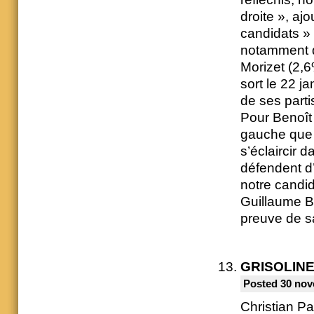
droite », ajo
candidats » 
notamment d
Morizet (2,6
sort le 22 j
de ses parti
Pour Benoît
gauche que 
s’éclaircir 
défendent d
notre candid
Guillaume B
preuve de s
GRISOLIN
Posted 30 nov
Christian P