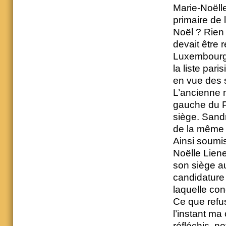
Marie-Noëll
primaire de 
Noël ? Rien 
devait être
Luxembourg. 
la liste par
en vue des 
L’ancienne m
gauche du Pa
siège. Sandr
de la même m
Ainsi soumi
Noëlle Liene
son siège a
candidature 
laquelle co
Ce que refus
l’instant ma 
réfléchis, n