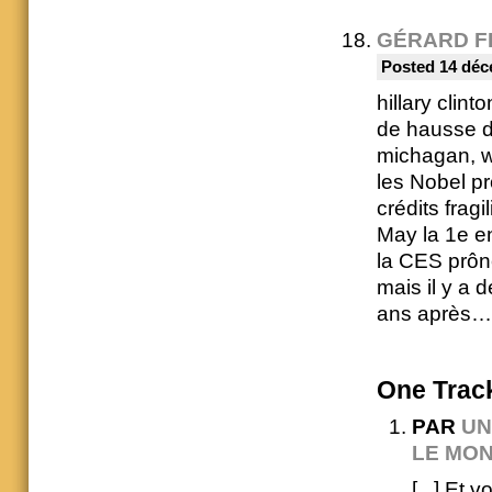
GÉRARD F
Posted 14 déc
hillary clin
de hausse du
michagan, 
les Nobel pr
crédits frag
May la 1e e
la CES prôn
mais il y a 
ans après… 
One
Trac
PAR
UN
LE MON
[...] Et 