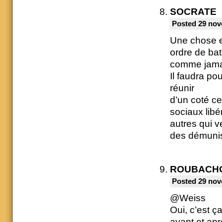
SOCRATE
Posted 29 nov
Une chose es
ordre de bat
comme jamais
Il faudra po
réunir
d’un coté ce
sociaux libé
autres qui v
des démunis 
ROUBACH
Posted 29 nov
@Weiss
Oui, c’est ç
avant et apr