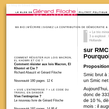
Le blog de Gérard Filoche
MA BIO
M’ÉCRIRE
SIGNEZ LA CONTRIBUTION DE DÉMOCRATIE &
«
Le trio minor
3 a explosé :
Hollande
sur RMC 
Pourquoi
COMMENT RÉSISTER AUX LOIS MACRON,
EL KHOMRI ET CIE ?
Comment résister aux lois Macron, El
Propositio
Khomri et Cie ?
Richard Abauzit et Gérard Filoche
Smic brut à 
un Smic net
Nouveauté 180 pages. 12 €
Aujourd’hui,
« VIVE L’ENTREPRISE ? » LE CODE DU
TRAVAIL EN DANGER
donc de 333
Vive l'entreprise ?
de 10 %, dès
Le nouveau livre de Gérard Filoche
mois : il au
Nouveauté 192 pages. 14,95 €