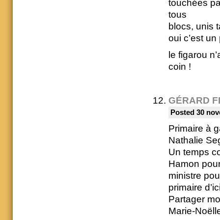
touchées par
tous
blocs, unis 
oui c’est un
le figarou n
coin !
GÉRARD F
Posted 30 nov
Primaire à 
Nathalie S
Un temps co
Hamon pour l
ministre pou
primaire d’i
Partager mo
Marie-Noëll