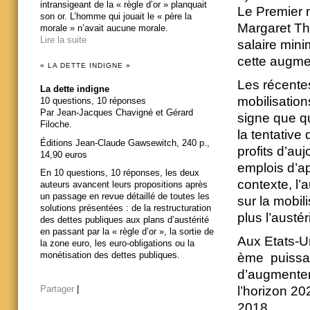
intransigeant de la « règle d’or » planquait
Le Premier 
son or. L’homme qui jouait le « père la
Margaret Tha
morale » n’avait aucune morale.
Lire la suite
salaire min
cette augme
« LA DETTE INDIGNE »
Les récentes
La dette indigne
mobilisation
10 questions, 10 réponses
Par Jean-Jacques Chavigné et Gérard
signe que q
Filoche.
la tentative
Éditions Jean-Claude Gawsewitch, 240 p.,
profits d’au
14,90 euros
emplois d’ap
En 10 questions, 10 réponses, les deux
contexte, l’
auteurs avancent leurs propositions après
un passage en revue détaillé de toutes les
sur la mobil
solutions présentées : de la restructuration
plus l’austér
des dettes publiques aux plans d’austérité
en passant par la « règle d’or », la sortie de
Aux Etats-Un
la zone euro, les euro-obligations ou la
monétisation des dettes publiques.
ème puissan
d’augmenter
l’horizon 20
Partager
|
2018.