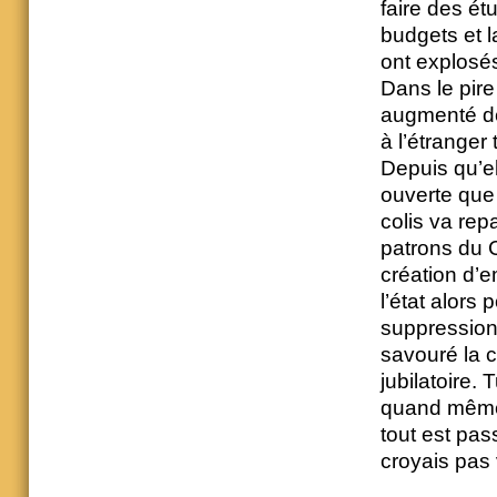
faire des é
budgets et l
ont explosé
Dans le pire
augmenté de
à l’étranger 
Depuis qu’el
ouverte que 
colis va repa
patrons du 
création d’e
l’état alors 
suppression 
savouré la c
jubilatoire. 
quand même 
tout est pass
croyais pas 