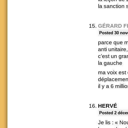
la sanction
GÉRARD F
Posted 30 nov
parce que m
anti unitaire,
c’est un gr
la gauche
ma voix est 
déplacement
il y a 6 mill
HERVÉ
Posted 2 déce
Je lis : « N