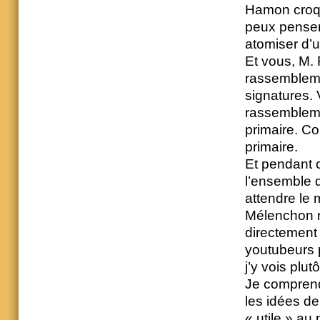
Hamon croqu
peux penser
atomiser d’
Et vous, M. F
rassembleme
signatures. 
rassemblemen
primaire. Co
primaire.
Et pendant 
l’ensemble d
attendre le 
Mélenchon r
directement
youtubeurs p
j’y vois plu
Je comprend
les idées de
« utile » au