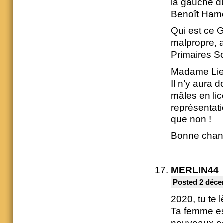
la gauche d
Benoît Hamo
Qui est ce G
malpropre, a
Primaires So
Madame Lien
Il n’y aura
mâles en lic
représentat
que non !
Bonne chanc
MERLIN44
Posted 2 déce
2020, tu te l
Ta femme est
nouveaux acc