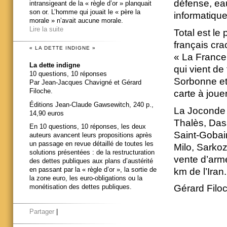
défense, eau
intransigeant de la « règle d’or » planquait
son or. L’homme qui jouait le « père la
informatiqu
morale » n’avait aucune morale.
Lire la suite
Total est le
français cra
« LA DETTE INDIGNE »
« La France,
La dette indigne
qui vient de
10 questions, 10 réponses
Sorbonne et
Par Jean-Jacques Chavigné et Gérard
Filoche.
carte à jou
Éditions Jean-Claude Gawsewitch, 240 p.,
La Joconde d
14,90 euros
Thalès, Das
En 10 questions, 10 réponses, les deux
Saint-Gobain
auteurs avancent leurs propositions après
un passage en revue détaillé de toutes les
Milo, Sarkoz
solutions présentées : de la restructuration
vente d’arme
des dettes publiques aux plans d’austérité
en passant par la « règle d’or », la sortie de
km de l’Iran.
la zone euro, les euro-obligations ou la
Gérard Filo
monétisation des dettes publiques.
Partager
|