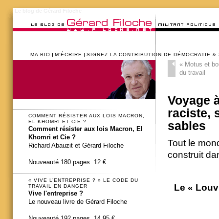
Le blog de Gérard Filoche
MA BIO
M’ÉCRIRE
SIGNEZ LA CONTRIBUTION DE DÉMOCRATIE &
«
Motus et bou
du travail
Voyage à
raciste, 
COMMENT RÉSISTER AUX LOIS MACRON,
EL KHOMRI ET CIE ?
sables
Comment résister aux lois Macron, El
Khomri et Cie ?
Tout le mond
Richard Abauzit et Gérard Filoche
construit d
Nouveauté 180 pages. 12 €
« VIVE L’ENTREPRISE ? » LE CODE DU
Le « Louv
TRAVAIL EN DANGER
Vive l'entreprise ?
Le nouveau livre de Gérard Filoche
Nouveauté 192 pages. 14,95 €