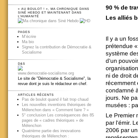
90 % de tra
« AU BOULOT ! », MA CHRONIQUE DANS
SINÉ HEBDO ET MAINTENANT DANS
L’HUMANITÉ
Les alliés 
PAGES
M’écrire
Il y a un fo
Ma bio
prétendue « 
Signez la contribution de Démocratie &
Socialisme
système des
d’un pouvoir
D&S
organisation
www.democratie-socialisme.org
ni de droit d
Le site de "Démocratie & Socialisme", la
récemment en
revue dont je suis le rédacteur en chef.
condamné à 
ARTICLES RÉCENTS
jours. Ne pa
Pas de boulot quand il fait trop chaud
musées : pa
Les nouvelles inventions théoriques de
Mélenchon dans « Comment faire ? »
Le Premier 
5° conclusion Les conséquences des 85
pages de « cadres théoriques » de
par l’émir. 
Mélenchon
2006 par un
Quatrième partie des innovations
théoriques de Mélenchon :
représentent