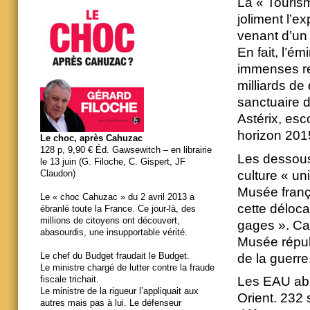
La « Touri
joliment l’e
venant d’un
En fait, l’ém
immenses re
milliards de 
sanctuaire d
Astérix, esc
horizon 201
Le choc, après Cahuzac
128 p, 9,90 € Éd. Gawsewitch – en librairie
Les dessous 
le 13 juin (G. Filoche, C. Gispert, JF
culture « un
Claudon)
Musée franç
Le « choc Cahuzac » du 2 avril 2013 a
cette déloca
ébranlé toute la France. Ce jour-là, des
millions de citoyens ont découvert,
gages ». Car
abasourdis, une insupportable vérité.
Musée républ
Le chef du Budget fraudait le Budget.
de la guerre
Le ministre chargé de lutter contre la fraude
Les EAU abs
fiscale trichait.
Le ministre de la rigueur l’appliquait aux
Orient. 232 
autres mais pas à lui. Le défenseur