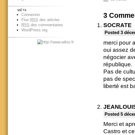
MÉTA
3
Commen
Connexion
Flux
RSS
des articles
SOCRATE
RSS
des commentaires
WordPress.org
Posted 3 déce
merci pour av
oui assez de
négocier ave
république.
Pas de cultu
pas de spect
liberté est 
JEANLOUI
Posted 5 déce
Merci et apr
Castro et ce