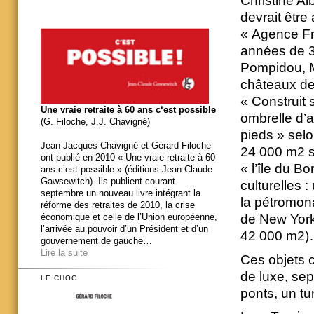
Christine Alb
devrait êtr
« Agence Fr
années de 3
Pompidou, M
châteaux de
« Construit 
Une vraie retraite à 60 ans c‘est possible
ombrelle d’a
(G. Filoche, J.J. Chavigné)
pieds » selo
Jean-Jacques Chavigné et Gérard Filoche
24 000 m2 se
ont publié en 2010 « Une vraie retraite à 60
« l’île du B
ans c’est possible » (éditions Jean Claude
Gawsewitch). Ils publient courant
culturelles
septembre un nouveau livre intégrant la
la pétromon
réforme des retraites de 2010, la crise
de New York
économique et celle de l’Union européenne,
l’arrivée au pouvoir d’un Président et d’un
42 000 m2
gouvernement de gauche…
Lire la suite
Ces objets c
de luxe, sep
LE CHOC
ponts, un tu