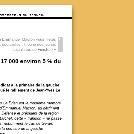
à Emmanuel Macron vous n’êtes
s socialistes : tribune des jeunes
socialistes du Finistère
»
r 17 000 environ 5 % du
didat à la primaire de la gauche
iqué le ralliement de Jean-Yves Le
es Le Drian est le troisième membre
e d’Emmanuel Macron, au détriment
 Défense et président de la région
Marche!, cette « trahison » ne passe
est notamment le cas de Gérard
 la primaire de la gauche
ion).