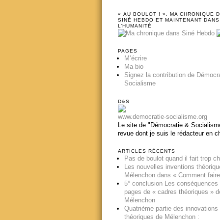
« AU BOULOT ! », MA CHRONIQUE 
SINÉ HEBDO ET MAINTENANT DANS
L’HUMANITÉ
PAGES
M’écrire
Ma bio
Signez la contribution de Démocr
Socialisme
D&S
www.democratie-socialisme.org
Le site de "Démocratie & Socialisme
revue dont je suis le rédacteur en c
ARTICLES RÉCENTS
Pas de boulot quand il fait trop c
Les nouvelles inventions théoriq
Mélenchon dans « Comment faire
5° conclusion Les conséquences
pages de « cadres théoriques » d
Mélenchon
Quatrième partie des innovations
théoriques de Mélenchon :