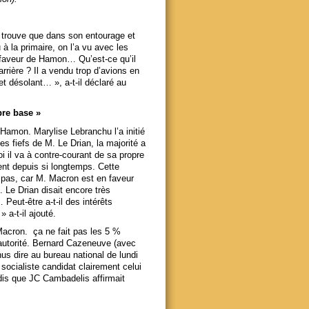
e trouve que dans son entourage et
à la primaire, on l’a vu avec les
 faveur de Hamon… Qu’est-ce qu’il
rrière ? Il a vendu trop d’avions en
et désolant… », a-t-il déclaré au
pre base »
 Hamon. Marylise Lebranchu l’a initié
es fiefs de M. Le Drian, la majorité a
il va à contre-courant de sa propre
ient depuis si longtemps. Cette
e pas, car M. Macron est en faveur
. Le Drian disait encore très
Peut-être a-t-il des intérêts
» a-t-il ajouté.
Macron. ça ne fait pas les 5 %
e autorité. Bernard Cazeneuve (avec
us dire au bureau national de lundi
ul socialiste candidat clairement celui
ndis que JC Cambadelis affirmait