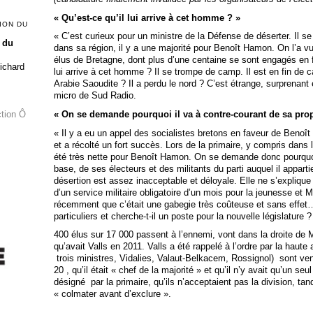
« Qu’est-ce qu’il lui arrive à cet homme ? »
ION DU
« C’est curieux pour un ministre de la Défense de déserter. Il s
 du
dans sa région, il y a une majorité pour Benoît Hamon. On l’a vu 
élus de Bretagne, dont plus d’une centaine se sont engagés en
Richard
lui arrive à cet homme ? Il se trompe de camp. Il est en fin de ca
Arabie Saoudite ? Il a perdu le nord ? C’est étrange, surprenant 
micro de Sud Radio.
« On se demande pourquoi il va à contre-courant de sa pro
ction Ô
« Il y a eu un appel des socialistes bretons en faveur de Benoît
et a récolté un fort succès. Lors de la primaire, y compris dans l
été très nette pour Benoît Hamon. On se demande donc pourquoi 
base, de ses électeurs et des militants du parti auquel il appart
désertion est assez inacceptable et déloyale. Elle ne s’expliqu
d’un service militaire obligatoire d’un mois pour la jeunesse et M
récemment que c’était une gabegie très coûteuse et sans effet… 
particuliers et cherche-t-il un poste pour la nouvelle législature ? 
400 élus sur 17 000 passent à l’ennemi, vont dans la droite de 
qu’avait Valls en 2011. Valls a été rappelé à l’ordre par la haut
trois ministres, Vidalies, Valaut-Belkacem, Rossignol) sont ven
20 , qu’il était « chef de la majorité » et qu’il n’y avait qu’un se
désigné par la primaire, qu’ils n’acceptaient pas la division, ta
« colmater avant d’exclure ».