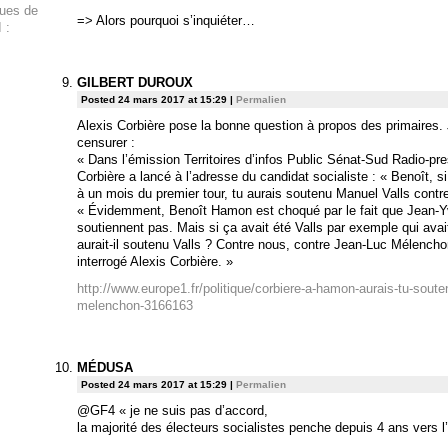
ques de
=> Alors pourquoi s’inquiéter…
 :
GILBERT DUROUX
Posted 24 mars 2017 at 15:29
|
Permalien
Alexis Corbière pose la bonne question à propos des primaires. 
censurer :
« Dans l’émission Territoires d’infos Public Sénat-Sud Radio-pre
Corbière a lancé à l’adresse du candidat socialiste : « Benoît, si
à un mois du premier tour, tu aurais soutenu Manuel Valls cont
« Évidemment, Benoît Hamon est choqué par le fait que Jean-Yv
soutiennent pas. Mais si ça avait été Valls par exemple qui ava
aurait-il soutenu Valls ? Contre nous, contre Jean-Luc Mélencho
interrogé Alexis Corbière. »
http://www.europe1.fr/politique/corbiere-a-hamon-aurais-tu-soute
melenchon-3166163
MÉDUSA
Posted 24 mars 2017 at 15:29
|
Permalien
@GF4 « je ne suis pas d’accord,
la majorité des électeurs socialistes penche depuis 4 ans vers l