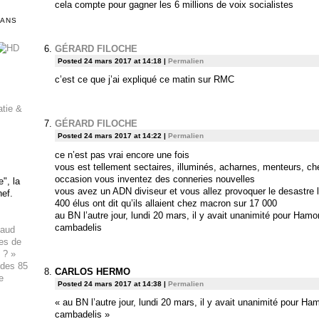
cela compte pour gagner les 6 millions de voix socialistes
DANS
GÉRARD FILOCHE
Posted 24 mars 2017 at 14:18
|
Permalien
c’est ce que j’ai expliqué ce matin sur RMC
atie &
GÉRARD FILOCHE
Posted 24 mars 2017 at 14:22
|
Permalien
ce n’est pas vrai encore une fois
vous est tellement sectaires, illuminés, acharnes, menteurs, c
occasion vous inventez des conneries nouvelles
", la
vous avez un ADN diviseur et vous allez provoquer le desastre le
hef.
400 élus ont dit qu’ils allaient chez macron sur 17 000
au BN l’autre jour, lundi 20 mars, il y avait unanimité pour Ha
cambadelis
haud
ues de
 ? »
 des 85
CARLOS HERMO
e
Posted 24 mars 2017 at 14:38
|
Permalien
« au BN l’autre jour, lundi 20 mars, il y avait unanimité pour 
cambadelis »