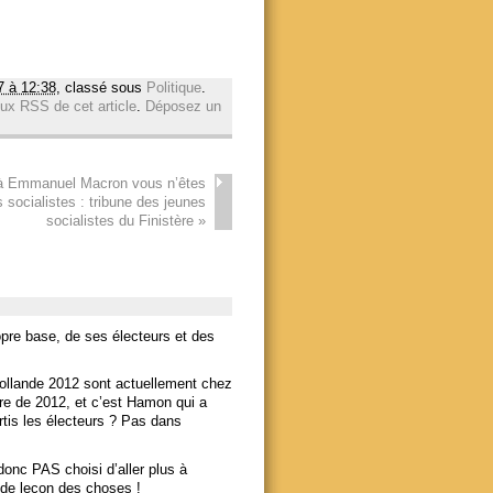
7 à 12:38
, classé sous
Politique
.
lux RSS de cet article
.
Déposez un
à Emmanuel Macron vous n’êtes
s socialistes : tribune des jeunes
socialistes du Finistère
»
pre base, de ses électeurs et des
Hollande 2012 sont actuellement chez
re de 2012, et c’est Hamon qui a
rtis les électeurs ? Pas dans
donc PAS choisi d’aller plus à
ude leçon des choses !