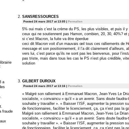
SANSRESSOURCES
Posted 24 mars 2017 at 13:05
|
Permalien
5% oui mais c’est la crème du PS, les plus visibles, et puis il
ceux qui ne soutiennent pas Hamon, combien, 20, 30, 40%? et pu
si c’est Macron, la fuite va être éperdue
ceci dit Macron voit d’un mauvais œil tous ces ralliements de Ho
message et son positionnement, il l’a dit clairement d’ailleurs, al
vers lui, c’est parce qu’ils ne sont pas les bienvenus, pour l’ins
pas triste, mais dans tous les cas le PS n’est plus crédible, vite
brairie
solution
F
GILBERT DUROUX
3 a
Posted 24 mars 2017 at 13:16
|
Permalien
 des
« Malgré son ralliement à Emmanuel Macron, Jean-Yves Le Drian
.
socialiste, « convaincu » qu’il « a un avenir. Sans doute faudra-t-
souhaite y travailler ». « Baisser l’ISF, augmenter la pression 
t.
de fonctionnaires, faciliter le licenciement, ça, ça n’est pas la g
la fraude
Malgré son ralliement à Emmanuel Macron, Jean-Yves Le Drian a
socialiste, « convaincu » qu’il « a un avenir. Sans doute faudra-t-
 aux
souhaite y travailler ». « Baisser l’ISF, augmenter la pression 
de fonctionnaires, faciliter le licenciement, ça, ça n’est pas la g