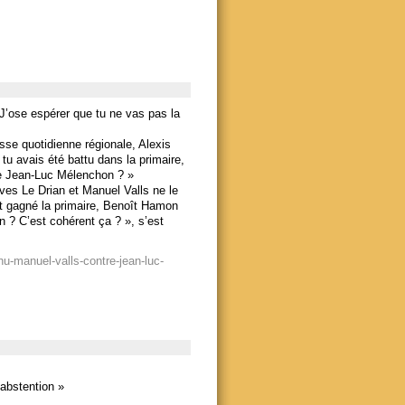
J’ose espérer que tu ne vas pas la
sse quotidienne régionale, Alexis
 tu avais été battu dans la primaire,
re Jean-Luc Mélenchon ? »
es Le Drian et Manuel Valls ne le
it gagné la primaire, Benoît Hamon
n ? C’est cohérent ça ? », s’est
nu-manuel-valls-contre-jean-luc-
’abstention »