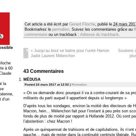
Cet article a été écrit par
Gérard Filoche
, publié le
24 mars 201
Bookmarkez le
permalien
. Suivez les commentaires grâce au
f
commentaire
ou un trackback :
Adresse du trackback
.
possible
«
Jusqu’au bout se battre pour l’unité Hamon
Soutiens 
Jadot Laurent Mélenchon
plu
iloche
ite à 60
43
Commentaires
 Claude
MÉDUSA
t la
Posted 24 mars 2017 at 12:52
|
Permalien
ise
« On se demande donc pourquoi il va à contre-courant de sa pro
opéenne,
militants du parti auquel il appartient depuis si longtemps »
t d’un
D’après tous les sondages, environ la moitié des électeurs de 
Macron, hein… Mélenchon fait pour l’instant à peu près son sco
fondu de plus de moitié par rapport à Hollande 2012. Où sont pa
l’abstention : chez Macron !
Après un quinquennat de trahisons et de capitulations, ils n’ont 
gauche… mais de rester dans la continuité centriste libérale. R