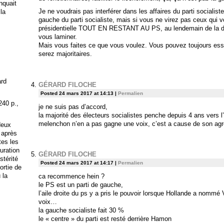
anquait
Je ne voudrais pas interférer dans les affaires du parti socialist
 la
gauche du parti socialiste, mais si vous ne virez pas ceux qui vo
présidentielle TOUT EN RESTANT AU PS, au lendemain de la dé
vous laminer.
Mais vous faites ce que vous voulez. Vous pouvez toujours essa
serez majoritaires.
ard
GÉRARD FILOCHE
Posted 24 mars 2017 at 14:13
|
Permalien
240 p.,
je ne suis pas d’accord,
la majorité des électeurs socialistes penche depuis 4 ans vers l
melenchon n’en a pas gagne une voix, c’est a cause de son agre
deux
 après
tes les
uration
GÉRARD FILOCHE
stérité
Posted 24 mars 2017 at 14:17
|
Permalien
ortie de
 la
ca recommence hein ?
le PS est un parti de gauche,
l’aile droite du ps y a pris le pouvoir lorsque Hollande a nommé 
voix…
la gauche socialiste fait 30 %
le « centre » du parti est resté derrière Hamon