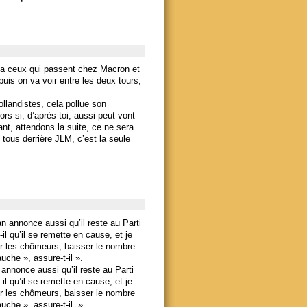
 y a ceux qui passent chez Macron et
is on va voir entre les deux tours,
llandistes, cela pollue son
ors si, d’après toi, aussi peut vont
tant, attendons la suite, ce ne sera
 tous derrière JLM, c’est la seule
 annonce aussi qu’il reste au Parti
il qu’il se remette en cause, et je
sur les chômeurs, baisser le nombre
auche », assure-t-il ».
nnonce aussi qu’il reste au Parti
il qu’il se remette en cause, et je
sur les chômeurs, baisser le nombre
auche », assure-t-il. »