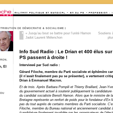
NTRIBUTION DE DÉMOCRATIE & SOCIALISME
«
Jusqu’au bout se battre pour l’unité Hamon
Soutiens 
Jadot Laurent Mélenchon
plu
Info Sud Radio : Le Drian et 400 élus su
PS passent à droite !
CRON,
Interviewé par Sud radio :
, El
Gérard Filoche, membre du Parti socialiste et éphémère can
(il n’avait finalement pas pu se présenter), a vertement crit
Drian à Emmanuel Macron.
Et de trois. Après Barbara Pompili et Thierry Braillard, Jean-Yv
du gouvernement actuel à soutenir publiquement la candidatur
 DU
du candidat socialiste Benoît Hamon. Alors que le ministre de la
Bretagne représente un renfort de poids pour le fondateur d’En 
pas du tout auprès de certains membres du Parti socialiste. C’
Filoche, membre du Bureau national et anciennement candidat à
(candidature finalement invalidée par les organisateurs de l’élect