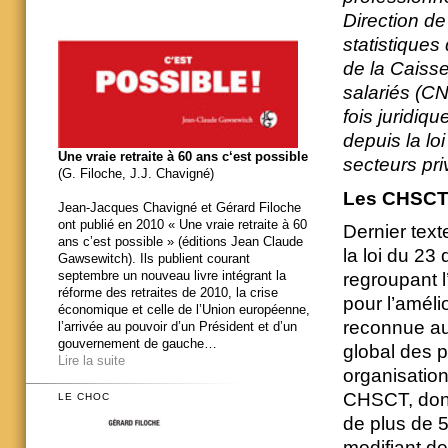
Direction de
statistiques
de la Caisse
salariés (CN
fois juridiq
depuis la l
Une vraie retraite à 60 ans c‘est possible
secteurs pri
(G. Filoche, J.J. Chavigné)
Les CHSCT,
Jean-Jacques Chavigné et Gérard Filoche
ont publié en 2010 « Une vraie retraite à 60
Dernier text
ans c’est possible » (éditions Jean Claude
la loi du 2
Gawsewitch). Ils publient courant
septembre un nouveau livre intégrant la
regroupant l
réforme des retraites de 2010, la crise
pour l’améli
économique et celle de l’Union européenne,
reconnue au
l’arrivée au pouvoir d’un Président et d’un
gouvernement de gauche…
global des 
Lire la suite
organisation
CHSCT, dont 
LE CHOC
de plus de 5
modifiant de