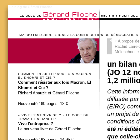
Le blog de Gérard Filoche
MA BIO
M’ÉCRIRE
SIGNEZ LA CONTRIBUTION DE DÉMOCRATIE &
«
A propos de l
Rachid Laïrei
Mélenchon le 
un bilan
(JO 12 no
COMMENT RÉSISTER AUX LOIS MACRON,
EL KHOMRI ET CIE ?
1,2 milli
Comment résister aux lois Macron, El
Khomri et Cie ?
Cette inform
Richard Abauzit et Gérard Filoche
diffusée par
Nouveauté 180 pages. 12 €
(EIRO) comm
un projet de
« VIVE L’ENTREPRISE ? » LE CODE DU
TRAVAIL EN DANGER
conditions d
Vive l'entreprise ?
été ni édit
Le nouveau livre de Gérard Filoche
que celle-c
Nouveauté 192 pages. 14,95 €