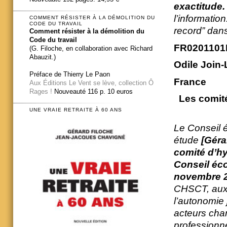
exactitude.
l’information
COMMENT RÉSISTER À LA DÉMOLITION DU
CODE DU TRAVAIL
record” dans
Comment résister à la démolition du
Code du travail
FR0201101
(G. Filoche, en collaboration avec Richard
Abauzit.)
Odile Join
Préface de Thierry Le Paon
France
Aux Éditions Le Vent se lève, collection Ô
Rages !
Nouveauté 116 p. 10 euros
Les comité
UNE VRAIE RETRAITE À 60 ANS
Le Conseil 
étude
[Géra
comité d’hy
Conseil éco
novembre 
CHSCT, auxqu
l’autonomie
acteurs char
professionn