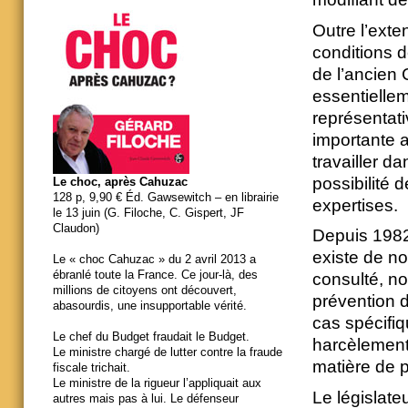
Outre l’ext
conditions de
de l’ancien 
essentiellem
représentati
importante a 
travailler 
possibilité 
Le choc, après Cahuzac
128 p, 9,90 € Éd. Gawsewitch – en librairie
expertises.
le 13 juin (G. Filoche, C. Gispert, JF
Claudon)
Depuis 1982
existe de n
Le « choc Cahuzac » du 2 avril 2013 a
ébranlé toute la France. Ce jour-là, des
consulté, n
millions de citoyens ont découvert,
prévention 
abasourdis, une insupportable vérité.
cas spécifiq
Le chef du Budget fraudait le Budget.
harcèlement
Le ministre chargé de lutter contre la fraude
matière de p
fiscale trichait.
Le ministre de la rigueur l’appliquait aux
Le législate
autres mais pas à lui. Le défenseur