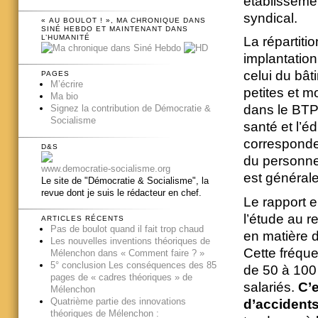
établisseme
syndical.
« AU BOULOT ! », MA CHRONIQUE DANS
SINÉ HEBDO ET MAINTENANT DANS
L’HUMANITÉ
La répartiti
implantation
celui du bâ
PAGES
M’écrire
petites et 
Ma bio
dans le BTP,
Signez la contribution de Démocratie &
Socialisme
santé et l’é
corresponde
D&S
du personne
www.democratie-socialisme.org
est générale
Le site de "Démocratie & Socialisme", la
revue dont je suis le rédacteur en chef.
Le rapport e
l’étude au r
ARTICLES RÉCENTS
Pas de boulot quand il fait trop chaud
en matière d
Les nouvelles inventions théoriques de
Cette fréqu
Mélenchon dans « Comment faire ? »
5° conclusion Les conséquences des 85
de 50 à 100
pages de « cadres théoriques » de
salariés.
C’e
Mélenchon
Quatrième partie des innovations
d’accidents
théoriques de Mélenchon :