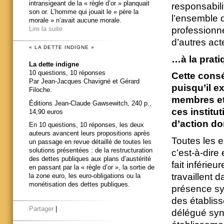
intransigeant de la « règle d’or » planquait
responsabili
son or. L’homme qui jouait le « père la
l’ensemble d
morale » n’avait aucune morale.
professionne
Lire la suite
d’autres ac
« LA DETTE INDIGNE »
…à la prati
La dette indigne
10 questions, 10 réponses
Cette conséc
Par Jean-Jacques Chavigné et Gérard
puisqu’il e
Filoche.
membres et
Éditions Jean-Claude Gawsewitch, 240 p.,
ces institu
14,90 euros
d’action do
En 10 questions, 10 réponses, les deux
auteurs avancent leurs propositions après
Toutes les e
un passage en revue détaillé de toutes les
solutions présentées : de la restructuration
c’est-à-dire
des dettes publiques aux plans d’austérité
fait inférie
en passant par la « règle d’or », la sortie de
travaillent 
la zone euro, les euro-obligations ou la
monétisation des dettes publiques.
présence sy
des établiss
Partager
|
délégué syn