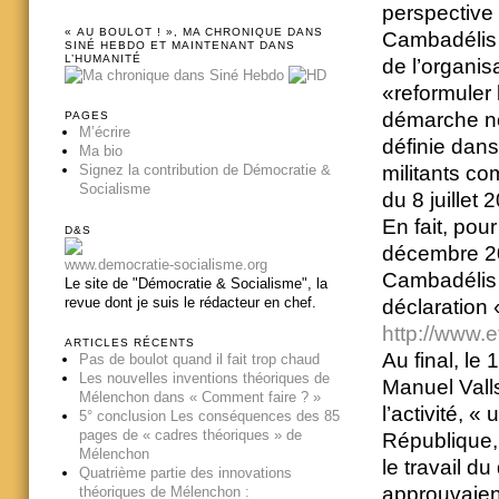
perspective 
« AU BOULOT ! », MA CHRONIQUE DANS
Cambadélis 
SINÉ HEBDO ET MAINTENANT DANS
L’HUMANITÉ
de l’organis
«reformuler l
démarche no
PAGES
M’écrire
définie dans
Ma bio
militants c
Signez la contribution de Démocratie &
Socialisme
du 8 juillet 
En fait, po
D&S
décembre 201
www.democratie-socialisme.org
Cambadélis 
Le site de "Démocratie & Socialisme", la
revue dont je suis le rédacteur en chef.
déclaration «
http://www.e
ARTICLES RÉCENTS
Au final, le 
Pas de boulot quand il fait trop chaud
Les nouvelles inventions théoriques de
Manuel Valls
Mélenchon dans « Comment faire ? »
l’activité, «
5° conclusion Les conséquences des 85
pages de « cadres théoriques » de
République, 
Mélenchon
le travail 
Quatrième partie des innovations
approuvaient
théoriques de Mélenchon :