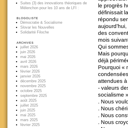
Suites (3) des innovations théoriques de
le progrès 
Mélenchon pour les 10 ans de LFI :
définissait l
répondu sen
BLOGOLISTE
Démocratie & Socialisme
aujourd’hui,
Slovar les Nouvelles
des convent
Solidarité Filoche
mois suivan
ARCHIVES
Qui sommes 
juillet 2026
juin 2026
Mais pourquoi
mai 2026
déjà périmé
avril 2026
mars 2026
Pourquoi « 
février 2026
condensées c
janvier 2026
attendues à
décembre 2025
novembre 2025
- valeurs des
octobre 2025
socialisme »
septembre 2025
août 2025
. Nous voulo
juillet 2025
. Nous chér
juin 2025
. Nous constr
mai 2025
mars 2025
. Nous croy
février 2025