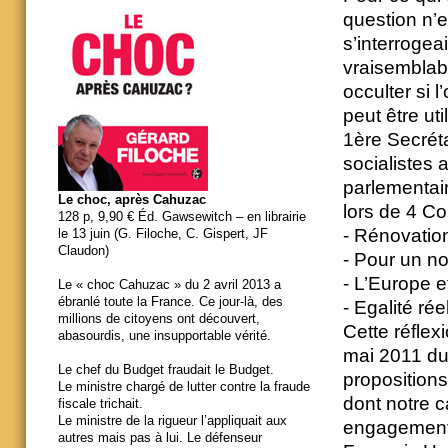
question n’e
s’interrogea
vraisemblabl
occulter si 
peut être ut
1ère Secrét
socialistes 
parlementair
Le choc, après Cahuzac
lors de 4 Co
128 p, 9,90 € Éd. Gawsewitch – en librairie
- Rénovation
le 13 juin (G. Filoche, C. Gispert, JF
Claudon)
- Pour un 
- L’Europe et
Le « choc Cahuzac » du 2 avril 2013 a
ébranlé toute la France. Ce jour-là, des
- Egalité réel
millions de citoyens ont découvert,
Cette réflex
abasourdis, une insupportable vérité.
mai 2011 du 
Le chef du Budget fraudait le Budget.
propositions
Le ministre chargé de lutter contre la fraude
dont notre c
fiscale trichait.
Le ministre de la rigueur l’appliquait aux
engagements.
autres mais pas à lui. Le défenseur