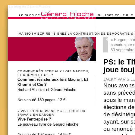
Le blog de Gérard Filoche
MA BIO
M’ÉCRIRE
SIGNEZ LA CONTRIBUTION DE DÉMOCRATIE &
«
Purges, intr
pseudo vote 
30 septembre
PS: le T
joue tou
COMMENT RÉSISTER AUX LOIS MACRON,
EL KHOMRI ET CIE ?
JACKY PARIS
·
LU
Comment résister aux lois Macron, El
Nous avons c
Khomri et Cie ?
Richard Abauzit et Gérard Filoche
sans précéde
sous le mand
Nouveauté 180 pages. 12 €
élections de
« VIVE L’ENTREPRISE ? » LE CODE DU
de désintégr
TRAVAIL EN DANGER
Vive l'entreprise ?
ayant, sur s
Le nouveau livre de Gérard Filoche
ou renoncé 
Nouveauté 192 pages. 14,95 €