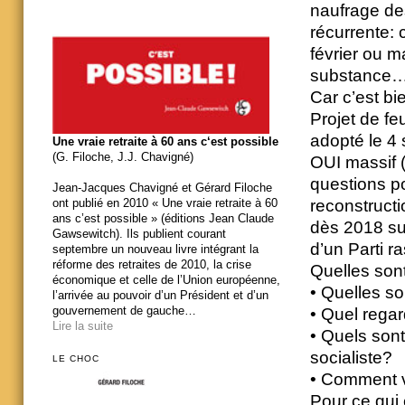
naufrage de
récurrente: 
février ou m
substance
Car c’est bi
Projet de fe
adopté le 4 
Une vraie retraite à 60 ans c‘est possible
(G. Filoche, J.J. Chavigné)
OUI massif (
questions po
Jean-Jacques Chavigné et Gérard Filoche
reconstruct
ont publié en 2010 « Une vraie retraite à 60
ans c’est possible » (éditions Jean Claude
dès 2018 sur
Gawsewitch). Ils publient courant
d’un Parti 
septembre un nouveau livre intégrant la
réforme des retraites de 2010, la crise
Quelles sont
économique et celle de l’Union européenne,
• Quelles son
l’arrivée au pouvoir d’un Président et d’un
gouvernement de gauche…
• Quel regar
Lire la suite
• Quels sont
socialiste?
LE CHOC
• Comment v
Pour ce qui 