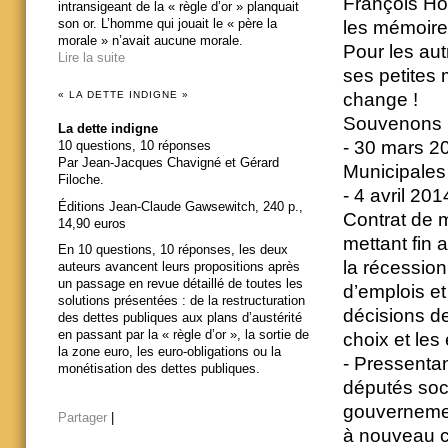
François Ho
intransigeant de la « règle d’or » planquait
son or. L’homme qui jouait le « père la
les mémoir
morale » n’avait aucune morale.
Pour les au
Lire la suite
ses petites 
« LA DETTE INDIGNE »
change !
Souvenons no
La dette indigne
- 30 mars 20
10 questions, 10 réponses
Par Jean-Jacques Chavigné et Gérard
Municipales 
Filoche.
- 4 avril 20
Éditions Jean-Claude Gawsewitch, 240 p.,
Contrat de m
14,90 euros
mettant fin 
En 10 questions, 10 réponses, les deux
la récession
auteurs avancent leurs propositions après
un passage en revue détaillé de toutes les
d’emplois et
solutions présentées : de la restructuration
décisions de 
des dettes publiques aux plans d’austérité
en passant par la « règle d’or », la sortie de
choix et le
la zone euro, les euro-obligations ou la
- Pressentant
monétisation des dettes publiques.
députés soci
gouvernement
Partager
|
à nouveau ce