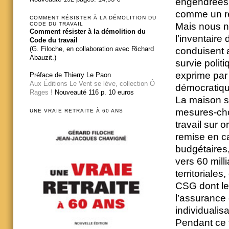
engendrées 
comme un r
COMMENT RÉSISTER À LA DÉMOLITION DU
CODE DU TRAVAIL
Mais nous n
Comment résister à la démolition du
l’inventaire
Code du travail
(G. Filoche, en collaboration avec Richard
conduisent a
Abauzit.)
survie politi
exprime par 
Préface de Thierry Le Paon
Aux Éditions Le Vent se lève, collection Ô
démocratiqu
Rages !
Nouveauté 116 p. 10 euros
La maison so
mesures-choc
UNE VRAIE RETRAITE À 60 ANS
travail sur 
remise en c
budgétaires
vers 60 mill
territoriale
CSG dont les
l’assurance
individualis
Pendant ce 