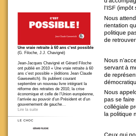
d’accom­pagn
l’ISF (impôt 
Nous attendo
rientation qu
politique pa
de retrouver 
Une vraie retraite à 60 ans c‘est possible
(G. Filoche, J.J. Chavigné)
Nous n’acce
Jean-Jacques Chavigné et Gérard Filoche
servant à mod
ont publié en 2010 « Une vraie retraite à 60
ans c’est possible » (éditions Jean Claude
de représ­ent
Gawsewitch). Ils publient courant
démocratiqu
septembre un nouveau livre intégrant la
réforme des retraites de 2010, la crise
Nous appelon
économique et celle de l’Union européenne,
pas se faire
l’arrivée au pouvoir d’un Président et d’un
gouvernement de gauche…
collégiale p
Lire la suite
la politique
LE CHOC
Ceux qui nou