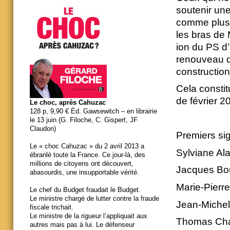
soutenir une
comme plus n
les bras de 
ion du PS d’
renouveau du
construction
Cela constit
de février 2
Le choc, après Cahuzac
128 p, 9,90 € Éd. Gawsewitch – en librairie
le 13 juin (G. Filoche, C. Gispert, JF
Claudon)
Premiers sig
Le « choc Cahuzac » du 2 avril 2013 a
Sylviane Al
ébranlé toute la France. Ce jour-là, des
millions de citoyens ont découvert,
Jacques Bo
abasourdis, une insupportable vérité.
Marie-Pierr
Le chef du Budget fraudait le Budget.
Le ministre chargé de lutter contre la fraude
Jean-Michel
fiscale trichait.
Le ministre de la rigueur l’appliquait aux
Thomas Ch
autres mais pas à lui. Le défenseur