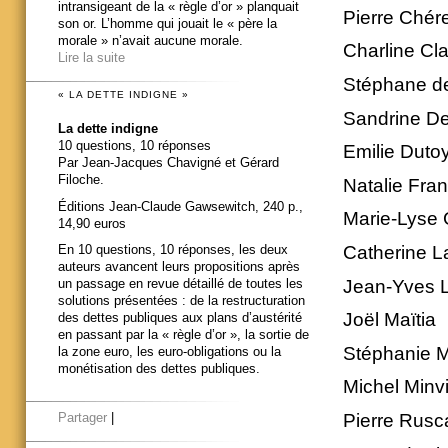
intransigeant de la « règle d’or » planquait
Pierre Chér
son or. L’homme qui jouait le « père la
morale » n’avait aucune morale.
Charline Cl
Lire la suite
Stéphane d
« LA DETTE INDIGNE »
Sandrine Der
La dette indigne
10 questions, 10 réponses
Emilie Duto
Par Jean-Jacques Chavigné et Gérard
Filoche.
Natalie Fra
Éditions Jean-Claude Gawsewitch, 240 p.,
Marie-Lyse
14,90 euros
Catherine L
En 10 questions, 10 réponses, les deux
auteurs avancent leurs propositions après
Jean-Yves 
un passage en revue détaillé de toutes les
solutions présentées : de la restructuration
Joël Maïtia
des dettes publiques aux plans d’austérité
en passant par la « règle d’or », la sortie de
Stéphanie 
la zone euro, les euro-obligations ou la
monétisation des dettes publiques.
Michel Minvi
Pierre Rusc
Partager
|