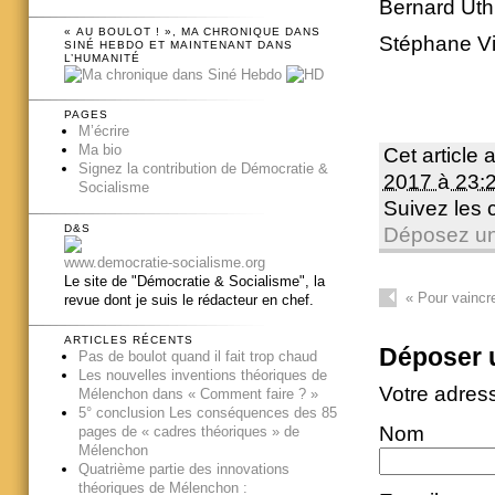
Bernard Uth
« AU BOULOT ! », MA CHRONIQUE DANS
Stéphane Vi
SINÉ HEBDO ET MAINTENANT DANS
L’HUMANITÉ
PAGES
M’écrire
Ma bio
Cet article 
Signez la contribution de Démocratie &
2017 à 23:
Socialisme
Suivez les
D&S
Déposez un
www.democratie-socialisme.org
Le site de "Démocratie & Socialisme", la
«
Pour vaincre
revue dont je suis le rédacteur en chef.
ARTICLES RÉCENTS
Déposer 
Pas de boulot quand il fait trop chaud
Les nouvelles inventions théoriques de
Votre adres
Mélenchon dans « Comment faire ? »
5° conclusion Les conséquences des 85
Nom
pages de « cadres théoriques » de
Mélenchon
Quatrième partie des innovations
théoriques de Mélenchon :