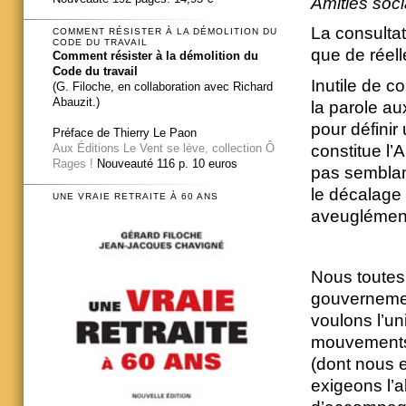
Amitiés soci
La consultat
COMMENT RÉSISTER À LA DÉMOLITION DU
CODE DU TRAVAIL
que de réell
Comment résister à la démolition du
Code du travail
Inutile de c
(G. Filoche, en collaboration avec Richard
Abauzit.)
la parole au
pour définir
Préface de Thierry Le Paon
constitue l’
Aux Éditions Le Vent se lève, collection Ô
Rages !
Nouveauté 116 p. 10 euros
pas semblant
le dé­calage 
UNE VRAIE RETRAITE À 60 ANS
aveuglément
Nous toutes 
gouvernemen
voulons l’un
mouvements 
(dont no­us e
exigeons l’a