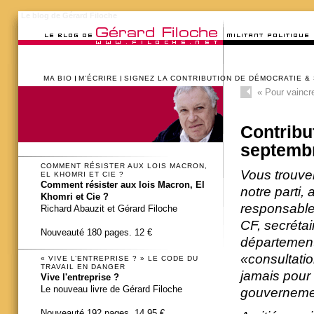
Le blog de Gérard Filoche
MA BIO
M’ÉCRIRE
SIGNEZ LA CONTRIBUTION DE DÉMOCRATIE &
«
Pour vaincre
Contribut
septemb
COMMENT RÉSISTER AUX LOIS MACRON,
Vous trouve
EL KHOMRI ET CIE ?
Comment résister aux lois Macron, El
notre parti,
Khomri et Cie ?
responsable
Richard Abauzit et Gérard Filoche
CF, secrétai
Nouveauté 180 pages. 12 €
département
«consultatio
« VIVE L’ENTREPRISE ? » LE CODE DU
TRAVAIL EN DANGER
jamais pour
Vive l'entreprise ?
Le nouveau livre de Gérard Filoche
gouvernement
Nouveauté 192 pages. 14,95 €