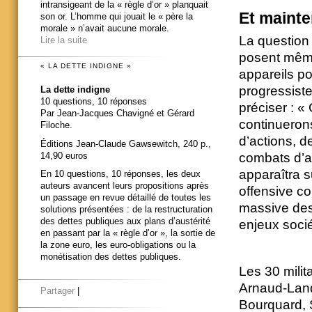
intransigeant de la « règle d’or » planquait
Et mainte
son or. L’homme qui jouait le « père la
morale » n’avait aucune morale.
La question
Lire la suite
posent même
« LA DETTE INDIGNE »
appareils po
progressiste
La dette indigne
10 questions, 10 réponses
préciser : «
Par Jean-Jacques Chavigné et Gérard
continuerons
Filoche.
d’actions, d
Éditions Jean-Claude Gawsewitch, 240 p.,
14,90 euros
combats d’ap
apparaîtra s
En 10 questions, 10 réponses, les deux
auteurs avancent leurs propositions après
offensive co
un passage en revue détaillé de toutes les
massive des
solutions présentées : de la restructuration
des dettes publiques aux plans d’austérité
enjeux soci
en passant par la « règle d’or », la sortie de
la zone euro, les euro-obligations ou la
monétisation des dettes publiques.
Les 30 milit
Arnaud-Land
Partager
|
Bourquard, 