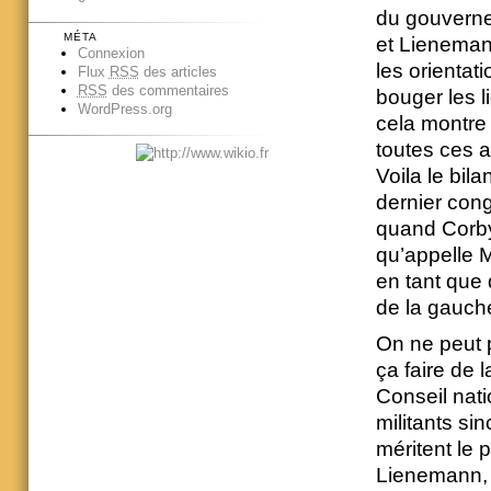
du gouverne
MÉTA
et Lieneman
Connexion
les orientat
Flux
RSS
des articles
RSS
des commentaires
bouger les l
WordPress.org
cela montre 
toutes ces 
Voila le bi
dernier cong
quand Corbyn
qu’appelle M
en tant que 
de la gauche
On ne peut p
ça faire de l
Conseil nati
militants si
méritent le 
Lienemann, c