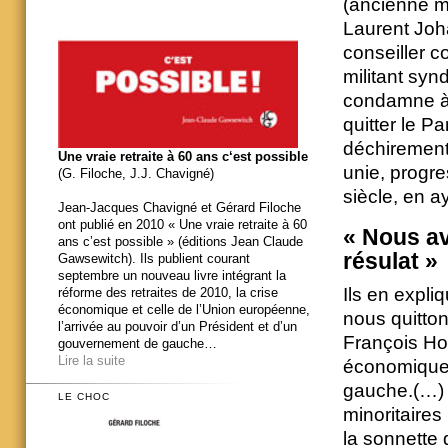
(ancienne m
Laurent Joha
conseiller 
militant syn
condamne à
quitter le P
déchirement
Une vraie retraite à 60 ans c‘est possible
unie, progre
(G. Filoche, J.J. Chavigné)
siècle, en a
Jean-Jacques Chavigné et Gérard Filoche
ont publié en 2010 « Une vraie retraite à 60
« Nous av
ans c’est possible » (éditions Jean Claude
résulat »
Gawsewitch). Ils publient courant
septembre un nouveau livre intégrant la
Ils en expli
réforme des retraites de 2010, la crise
économique et celle de l’Union européenne,
nous quitton
l’arrivée au pouvoir d’un Président et d’un
François Hol
gouvernement de gauche…
Lire la suite
économiques
gauche.(…) 
LE CHOC
minoritaires
la sonnette 