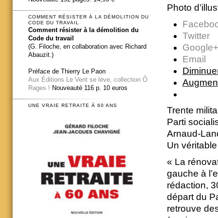
Photo d’illu
COMMENT RÉSISTER À LA DÉMOLITION DU
Facebo
CODE DU TRAVAIL
Comment résister à la démolition du
Twitter
Code du travail
Google
(G. Filoche, en collaboration avec Richard
Abauzit.)
Email
Diminuer 
Préface de Thierry Le Paon
Aux Éditions Le Vent se lève, collection Ô
Augmente
Rages !
Nouveauté 116 p. 10 euros
UNE VRAIE RETRAITE À 60 ANS
Trente milit
Parti sociali
Arnaud-Lan
Un véritabl
« La rénovat
gauche à l’e
rédaction, 3
départ du Pa
retrouve de