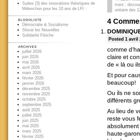
Suites (3) des innovations théoriques de
mars : discou
Mélenchon pour les 10 ans de LFI :
unitaire des 
4
Commen
BLOGOLISTE
Démocratie & Socialisme
Slovar les Nouvelles
DOMINIQU
Solidarité Filoche
Posted 1 avril
ARCHIVES
comme d’hab 
juillet 2026
claire et co
juin 2026
mai 2026
de « là ou il
avril 2026
mars 2026
Et pour caus
février 2026
beaucoup!
janvier 2026
décembre 2025
Ou ils ne so
novembre 2025
octobre 2025
différents g
septembre 2025
août 2025
Au lieu de v
juillet 2025
reste vous f
juin 2025
absolument r
mai 2025
mars 2025
haute-garonn
février 2025