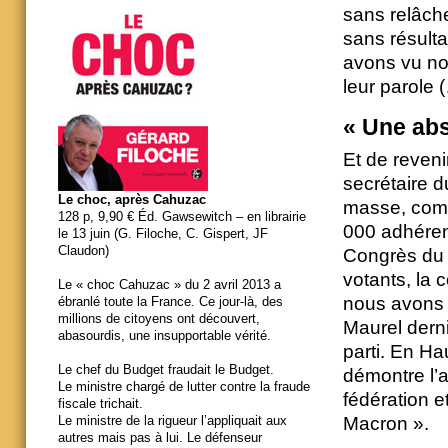
sans relâch
sans résulta
avons vu no
leur parole 
« Une ab
Et de reveni
secrétaire d
Le choc, après Cahuzac
masse, comme
128 p, 9,90 € Éd. Gawsewitch – en librairie
000 adhérent
le 13 juin (G. Filoche, C. Gispert, JF
Claudon)
Congrès du Pa
votants, la c
Le « choc Cahuzac » du 2 avril 2013 a
nous avons 
ébranlé toute la France. Ce jour-là, des
millions de citoyens ont découvert,
Maurel derni
abasourdis, une insupportable vérité.
parti. En Ha
Le chef du Budget fraudait le Budget.
démontre l’a
Le ministre chargé de lutter contre la fraude
fédération e
fiscale trichait.
Macron ».
Le ministre de la rigueur l’appliquait aux
autres mais pas à lui. Le défenseur