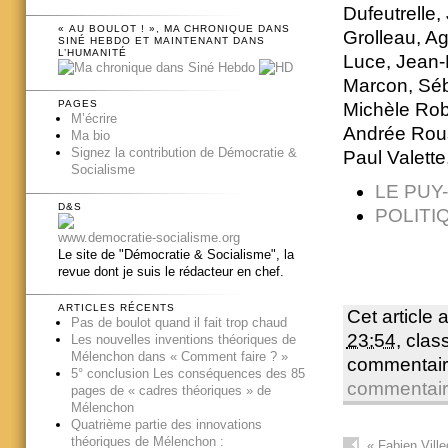
Dufeutrelle
« AU BOULOT ! », MA CHRONIQUE DANS
Grolleau, Ag
SINÉ HEBDO ET MAINTENANT DANS
L’HUMANITÉ
Luce, Jean-
Marcon, Séb
PAGES
Michèle Rob
M’écrire
Andrée Rou
Ma bio
Signez la contribution de Démocratie &
Paul Valett
Socialisme
LE PUY
D&S
POLITI
www.democratie-socialisme.org
Le site de "Démocratie & Socialisme", la
revue dont je suis le rédacteur en chef.
ARTICLES RÉCENTS
Cet article 
Pas de boulot quand il fait trop chaud
23:54
, cla
Les nouvelles inventions théoriques de
Mélenchon dans « Comment faire ? »
commentair
5° conclusion Les conséquences des 85
commentai
pages de « cadres théoriques » de
Mélenchon
Quatrième partie des innovations
théoriques de Mélenchon :
«
Fabien Ville