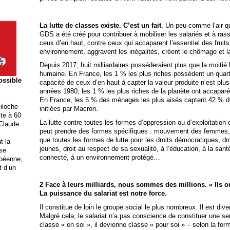
La lutte de classes existe. C’est un fait
. Un peu comme l’air q
GDS a été créé pour contribuer à mobiliser les salariés et à ra
ceux d’en haut, contre ceux qui accaparent l’essentiel des fruits 
environnement, aggravent les inégalités, créent le chômage et l
Depuis 2017, huit milliardaires posséderaient plus que la moitié 
humaine. En France, les 1 % les plus riches possèdent un quart 
possible
capacité de ceux d’en haut à capter la valeur produite n’est plu
années 1980, les 1 % les plus riches de la planète ont accapar
En France, les 5 % des ménages les plus aisés captent 42 % d
iloche
initiées par Macron.
ite à 60
La lutte contre toutes les formes d’oppression ou d’exploitation 
 Claude
peut prendre des formes spécifiques : mouvement des femmes
que toutes les formes de lutte pour les droits démocratiques, dr
t la
jeunes, droit au respect de sa sexualité, à l’éducation, à la san
ise
connecté, à un environnement protégé…
opéenne,
t d’un
2 Face à leurs milliards, nous sommes des millions. « Ils o
La puissance du salariat est notre force.
Il constitue de loin le groupe social le plus nombreux. Il est di
Malgré cela, le salariat n’a pas conscience de constituer une se
classe « en soi », il devienne classe « pour soi » – selon la form