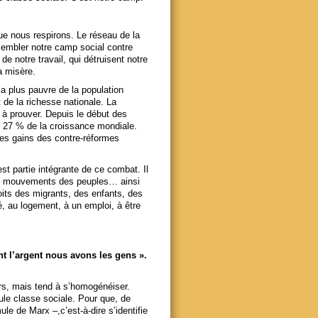
ue nous respirons. Le réseau de la
ssembler notre camp social contre
de notre travail, qui détruisent notre
a misère.
la plus pauvre de la population
de la richesse nationale. La
s à prouver. Depuis le début des
é 27 % de la croissance mondiale.
es gains des contre-réformes
est partie intégrante de ce combat. Il
, mouvements des peuples… ainsi
oits des migrants, des enfants, des
té, au logement, à un emploi, à être
nt l’argent nous avons les gens ».
vers, mais tend à s’homogénéiser.
ule classe sociale. Pour que, de
ule de Marx –,c’est-à-dire s’identifie