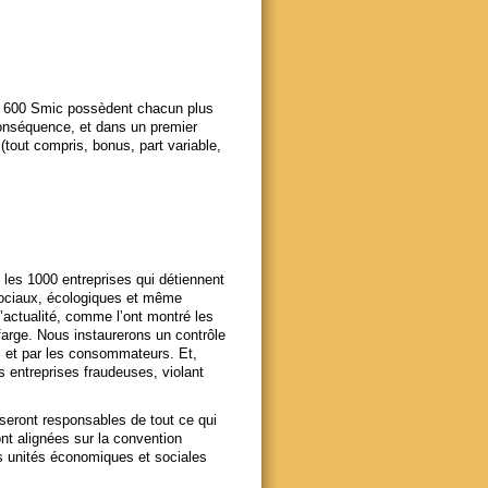
nt 600 Smic possèdent chacun plus
conséquence, et dans un premier
tout compris, bonus, part variable,
les 1000 entreprises qui détiennent
sociaux, écologiques et même
l’actualité, comme l’ont montré les
rge. Nous instaurerons un contrôle
és et par les consommateurs. Et,
s entreprises fraudeuses, violant
seront responsables de tout ce qui
nt alignées sur la convention
les unités économiques et sociales