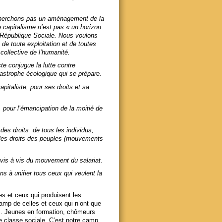
 cherchons pas un aménagement de la
e capitalisme n’est pas « un horizon
 République Sociale. Nous voulons
de toute exploitation et de toutes
 collective de l’humanité.
ste conjugue la lutte contre
atastrophe écologique qui se prépare.
apitaliste, pour ses droits et sa
ur l’émancipation de la moitié de
es droits de tous les individus,
 les droits des peuples (mouvements
is à vis du mouvement du salariat.
s à unifier tous ceux qui veulent la
es et ceux qui produisent les
 camp de celles et ceux qui n’ont que
ays. Jeunes en formation, chômeurs
re classe sociale. C’est notre camp.