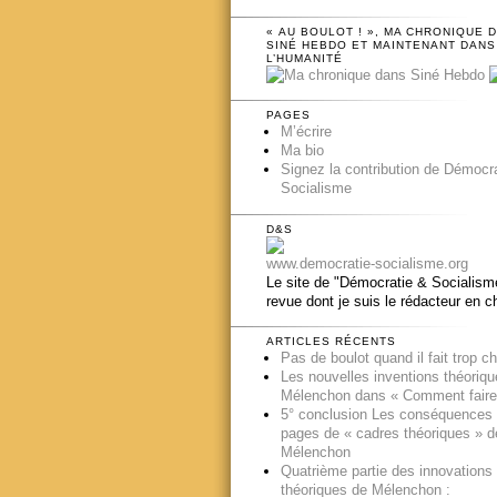
« AU BOULOT ! », MA CHRONIQUE 
SINÉ HEBDO ET MAINTENANT DANS
L’HUMANITÉ
PAGES
M’écrire
Ma bio
Signez la contribution de Démocr
Socialisme
D&S
www.democratie-socialisme.org
Le site de "Démocratie & Socialisme
revue dont je suis le rédacteur en c
ARTICLES RÉCENTS
Pas de boulot quand il fait trop c
Les nouvelles inventions théoriq
Mélenchon dans « Comment faire
5° conclusion Les conséquences
pages de « cadres théoriques » d
Mélenchon
Quatrième partie des innovations
théoriques de Mélenchon :