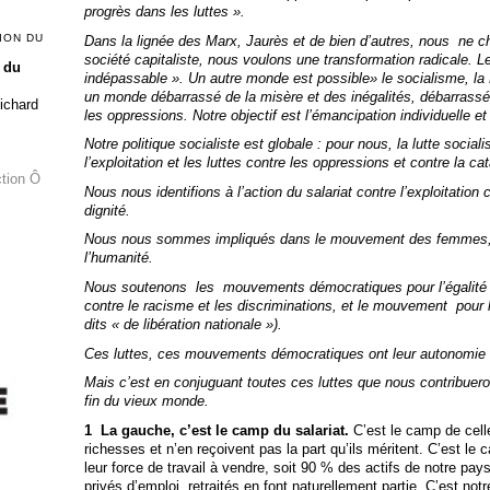
progrès dans les luttes ».
ION DU
Dans la lignée des Marx, Jaurès et de bien d’autres, nous ne
société capitaliste, nous voulons une transformation radicale. L
 du
indépassable ». Un autre monde est possible» le socialisme, la
un monde débarrassé de la misère et des inégalités, débarrassé 
Richard
les oppressions. Notre objectif est l’émancipation individuelle et
Notre politique socialiste est globale : pour nous, la lutte sociali
l’exploitation et les luttes contre les oppressions et contre la c
ction Ô
Nous nous identifions à l’action du salariat contre l’exploitation c
dignité.
Nous nous sommes impliqués dans le mouvement des femmes, po
l’humanité.
Nous soutenons les mouvements démocratiques pour l’égalité d
contre le racisme et les discriminations, et le mouvement pour
dits « de libération nationale »).
Ces luttes, ces mouvements démocratiques ont leur autonomie v
Mais c’est en conjuguant toutes ces luttes que nous contribueron
fin du vieux monde.
1 La gauche, c’est le camp du salariat.
C’est le camp de cell
richesses et n’en reçoivent pas la part qu’ils méritent. C’est le
leur force de travail à vendre, soit 90 % des actifs de notre p
privés d’emploi, retraités en font naturellement partie. C’est not