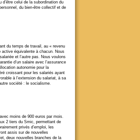
u d’être celui de la subordination du
ersonnel, du bien-être collectif et de
nt du temps de travail, au « revenu
ce active équivalente à chacun. Nous
salariée et l’autre pas. Nous voulons
garantie d’un salaire avec l’assurance
allocation autonomie pour la
ré croissant pour les salariés ayant
rable à l’extension du salariat, à sa
utre société : le socialisme.
t avec moins de 900 euros par mois.
ux 2 tiers du Smic, permettant de
airement privés d’emploi, les
ront assis sur de nouvelles
ffet, deux nouvelles branches de la