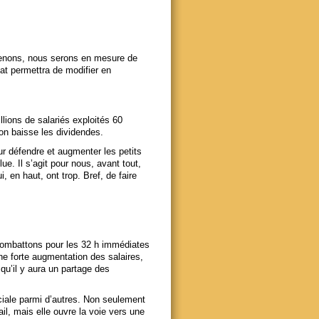
rvenons, nous serons en mesure de
iat permettra de modifier en
llions de salariés exploités 60
 on baisse les dividendes.
r défendre et augmenter les petits
lue. Il s’agit pour nous, avant tout,
, en haut, ont trop. Bref, de faire
s combattons pour les 32 h immédiates
ne forte augmentation des salaires,
qu’il y aura un partage des
ciale parmi d’autres. Non seulement
vail, mais elle ouvre la voie vers une