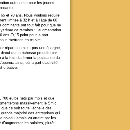
ocation autonomie pour les jeunes
endantes.
e 65 et 70 ans. Nous voulons réduire
ent limitée à 32 h et à l’âge de 60
 dominants ont tout fait pour que ne
 système de retraites : l’augmentation
0 ans (0,15 point pour la part
e nous mettrons en œuvre.
ar répartition
,
n’est pas une épargne,
direct sur la richesse produite par
n à la fois d’affirmer la puissance du
’opérera ainsi, où la part d’activité
t créative.
 700 euros nets par mois et que
ugmenterons massivement le Smic
 que ce soit toute l’échelle des
a grande majorité des entreprises qui
 niveau jamais vu atteint par les
 d’augmenter les salaires, plutôt