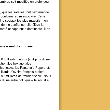
membres soit modifiée en profondeur,
, que les salariés font l’expérience
s confuses au mieux-vivre. Cette
lits sociaux les plus massifs – en
e donne confiance, elle élève la
norité accapareuse dominante. Il en
,
s aussi mal distribuées
.
 milliards d’euros (soit plus d’une
nationales hexagonales
wiss-leaks, les Panama’s Papers et,
iards d’avoirs français étaient
 80 milliards de fraude fiscale. Nous
’une autre politique – le social au