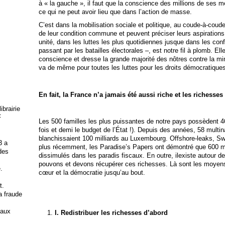
à « la gauche », il faut que la conscience des millions de ses 
ce qui ne peut avoir lieu que dans l’action de masse.
C’est dans la mobilisation sociale et politique, au coude-à-coude
de leur condition commune et peuvent préciser leurs aspiration
unité, dans les luttes les plus quotidiennes jusque dans les conf
passant par les batailles électorales –, est notre fil à plomb. Ell
conscience et dresse la grande majorité des nôtres contre la mi
va de même pour toutes les luttes pour les droits démocratiques
En fait, la France n’a jamais été aussi riche et les richesse
brairie
F
Les 500 familles les plus puissantes de notre pays possèdent 460
fois et demi le budget de l’État !). Depuis des années, 58 multi
blanchissaient 100 milliards au Luxembourg. Offshore-leaks, S
3 a
plus récemment, les Paradise’s Papers ont démontré que 600 mill
 des
dissimulés dans les paradis fiscaux. En outre, ilexiste autour de
pouvons et devons récupérer ces richesses. Là sont les moyens d
.
cœur et la démocratie jusqu’au bout.
t.
la fraude
 aux
I.
Redistribuer les richesses d’abord