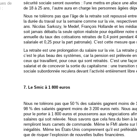
sécurité sociale seront ouvertes : l’une mettra en place une all
ques de
de 18 à 25 ans, l’autre aura en charge les personnes âgées dép
 :
Nous ne tolérons pas que l’âge de la retraite soit repoussé entr
la durée du travail sur la semaine comme sur la vie, respectivem
ans. Nicolas Sarkozy, le Medef, François Hollande et les médias
soit jamais débattu la seule option réaliste pour équilibrer notre
annuelle du taux des cotisations retraites de 0,4 point pendant 4
salariale et 0,25 pour la part patronale). C’est cette mesure qu
La retraite est une prolongation du salaire sur la vie. La retraite p
c’est le plus beau des systèmes, car la pension est prélevée en 
ceux qui travaillent, pour ceux qui sont retraités. C’est une faço
salariat et de concevoir la sortie du capitalisme : une transition s
sociale subordonnée reculera devant l’activité entièrement libre e
7. Le Smic à 1 800 euros
Nous ne tolérons pas que 50 % des salariés gagnent moins de 1
98 % des salariés gagnent moins de 3 200 euros nets. Nous a
pour le porter à 1 800 euros et pousserons aux négociations afin
salaires qui soit relevée. Nous savons que cela fera du bien à l
rempliront leurs carnets de commande. Même le FMI alerte sur le
inégalités. Même les États-Unis comprennent qu’il est préférable
que de risquer l’explosion de nouvelles bulles financières.