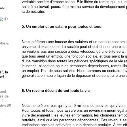
véritable société d’émancipation. Elle libère du temps qui, au lie
salarié au travail, pourra être mis au service du développement p
DANS
la démocratie.
5. Un emploi et un salaire pour toutes et tous
Nous préférons une hausse des salaires et un partage concomita
atie &
universel d’existence ». La société peut et doit donner une pla
ne voulons pas une société à deux vitesses, où une élite serait 
que tous aient un emploi, une fonction sociale, et tous aient la 
d’une transition dans toutes les périodes spécifiques de la vie (
jeunesse, allocation pour les personnes dépendantes, temps libé
un emploi). Pas de sous-salariat. Nous sommes au contraire favo
", la
généralisation, seule façon de le dépasser et de construire une a
hef.
6.
Un revenu décent durant toute la vie
haud
ues de
 ? »
Nous ne tolérons pas qu’il y ait 9 millions de pauvres qui viven
 des 85
Pour toutes et tous, nous assurerons un revenu minimum égal a
e
vivre décemment : les jeunes en formation, les chômeurs tempor
retraités, ainsi que les personnes dépendantes. Ces revenus se
cotisations sociales prélevées sur la richesse produite. À cet e