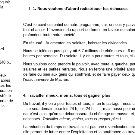
anquait
 la
1.
Nous voulons d’abord redistribuer les richesses.
C’est le point essentiel de notre programme, car, si nous y pa
tout changer. L’inversion du rapport de forces en faveur du salar
profondeur toute notre société.
En résumé : Augmenter les salaires, baisser les dividendes
ard
Nous ne tolérons pas qu’il y ait 6,7 millions de chômeurs et 6 mi
heures par semaine. Du salaire, il y en a pour toutes et tous, si
240 p.,
Nous voulons donc prendre le pouvoir, avec toute la gauche, pou
salaires et les petites retraites. Nous en ferons une priorité abso
de faire du bien aux gens qui souffrent, et de faire payer ceux qui
deux
l’exact inverse de Macron.
 après
tes les
uration
4. Travailler mieux, moins, tous et gagner plus
stérité
ortie de
Du travail, il y en a pour toutes et tous, si on le partage : nou
 la
– ce sera demain pour les 28 h, les 24 h… –, mais aussi pour u
car c’est ainsi qu’on se débarrassera du chômage de masse, et 
richesses.
Travailler mieux, moins, tous et gagner plus !
La réduction du temps de travail n’est pas une revendication so
elle permet de lutter contre l’exploitation et la souffrance au tra