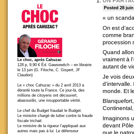
UN PARTA
Posted 28 juin
« un scandal
On est d’ac
comme brand
procession 
Quand allons
vraiment à l
Le choc, après Cahuzac
128 p, 9,90 € Éd. Gawsewitch – en librairie
autant de vi
le 13 juin (G. Filoche, C. Gispert, JF
Claudon)
Je vois deu
d’intervalle
Le « choc Cahuzac » du 2 avril 2013 a
monde. Et l
ébranlé toute la France. Ce jour-là, des
millions de citoyens ont découvert,
Blanquefort
abasourdis, une insupportable vérité.
Continental,
Le chef du Budget fraudait le Budget.
Le ministre chargé de lutter contre la fraude
Imaginons un
fiscale trichait.
devant Pôle
Le ministre de la rigueur l’appliquait aux
autres mais pas à lui. Le défenseur
que le patro