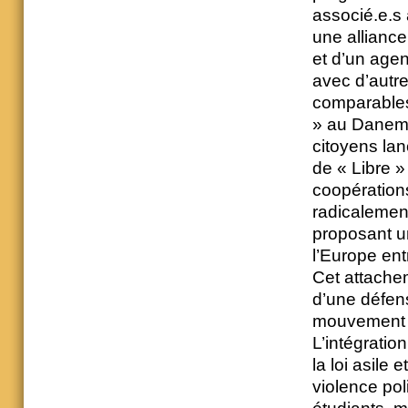
associé.e.s 
une alliance
et d’un age
avec d’autr
comparables
» au Danema
citoyens lan
de « Libre 
coopération
radicalement
proposant u
l’Europe ent
Cet attache
d’une défens
mouvement s
L’intégratio
la loi asile 
violence po