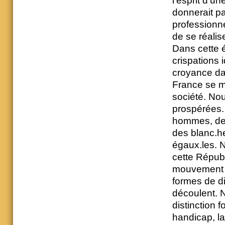
l’esprit d’un
donnerait pa
professionne
de se réali
Dans cette 
crispations 
croyance dan
France se mo
société. Nou
prospérées.
hommes, des
des blanc.he
égaux.les. 
cette Républ
mouvement lu
formes de di
découlent. 
distinction f
handicap, la