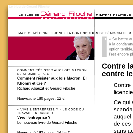
Le blog de Gérard Filoche
MA BIO
M’ÉCRIRE
SIGNEZ LA CONTRIBUTION DE DÉMOCRATIE &
«
Se battre au
à la condamna
option terrible
l’est encore p
Contre l
COMMENT RÉSISTER AUX LOIS MACRON,
contre l
EL KHOMRI ET CIE ?
Comment résister aux lois Macron, El
Khomri et Cie ?
Contre 
Richard Abauzit et Gérard Filoche
licenci
Nouveauté 180 pages. 12 €
Ce qui 
scandal
« VIVE L’ENTREPRISE ? » LE CODE DU
TRAVAIL EN DANGER
auquel 
Vive l'entreprise ?
Le nouveau livre de Gérard Filoche
de ces m
sans au
Nouveauté 192 pages. 14,95 €