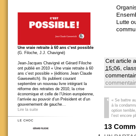
Organisa
Ensembl
Lutte ou
communi
Une vraie retraite à 60 ans c‘est possible
(G. Filoche, J.J. Chavigné)
Cet article 
Jean-Jacques Chavigné et Gérard Filoche
15:06
, cla
ont publié en 2010 « Une vraie retraite à 60
ans c’est possible » (éditions Jean Claude
commentair
Gawsewitch). Ils publient courant
commentai
septembre un nouveau livre intégrant la
réforme des retraites de 2010, la crise
économique et celle de l’Union européenne,
l’arrivée au pouvoir d’un Président et d’un
«
Se battre au
gouvernement de gauche…
à la condamna
Lire la suite
option terrible
l’est encore p
LE CHOC
13
Comme