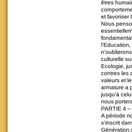
êtres humain
comportemen
et favoriser 
Nous penson
essentiellem
fondamental
l’Education,
n’oublierons
culturelle s
Ecologie, ju
contres les d
valeurs et l
armature a p
jusqu’à celui
nous portera
PARTIE 4 
A période no
s’inscrit d
Génération.s