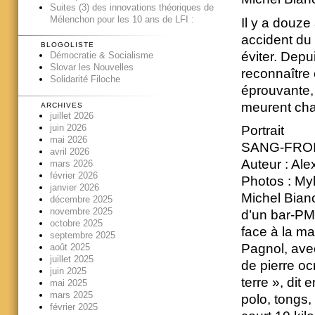
Suites (3) des innovations théoriques de
Mélenchon pour les 10 ans de LFI :
Il y a douze
accident du
BLOGOLISTE
éviter. Depu
Démocratie & Socialisme
Slovar les Nouvelles
reconnaître 
Solidarité Filoche
éprouvante,
meurent cha
ARCHIVES
juillet 2026
juin 2026
Portrait
mai 2026
SANG-FROID
avril 2026
Auteur : Al
mars 2026
février 2026
Photos : My
janvier 2026
Michel Bian
décembre 2025
novembre 2025
d’un bar-PMU
octobre 2025
face à la ma
septembre 2025
Pagnol, avec
août 2025
juillet 2025
de pierre ocr
juin 2025
terre », dit
mai 2025
mars 2025
polo, tongs, 
février 2025