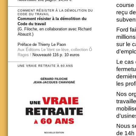
course 
COMMENT RÉSISTER À LA DÉMOLITION DU
reçu de
CODE DU TRAVAIL
subvent
Comment résister à la démolition du
Code du travail
Ford fai
(G. Filoche, en collaboration avec Richard
Abauzit.)
millions
sur le c
Préface de Thierry Le Paon
Aux Éditions Le Vent se lève, collection Ô
d’emplo
Rages !
Nouveauté 116 p. 10 euros
Le cas 
UNE VRAIE RETRAITE À 60 ANS
fermetu
dernièr
les prof
Nos org
travail
mobilis
d’usine
Nous se
de 14h 