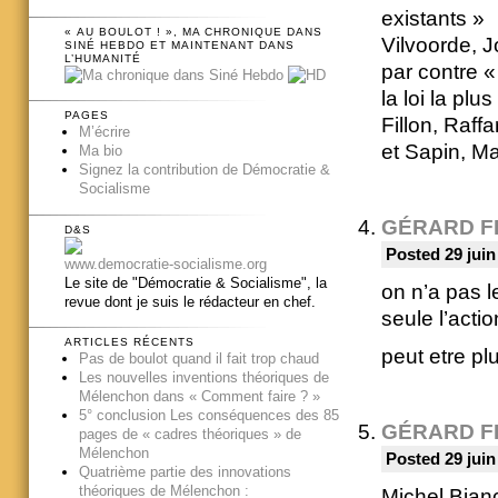
existants »
« AU BOULOT ! », MA CHRONIQUE DANS
Vilvoorde, 
SINÉ HEBDO ET MAINTENANT DANS
L’HUMANITÉ
par contre «
la loi la pl
PAGES
Fillon, Raff
M’écrire
et Sapin, Ma
Ma bio
Signez la contribution de Démocratie &
Socialisme
GÉRARD F
D&S
Posted 29 juin
www.democratie-socialisme.org
Le site de "Démocratie & Socialisme", la
on n’a pas l
revue dont je suis le rédacteur en chef.
seule l’acti
ARTICLES RÉCENTS
peut etre plu
Pas de boulot quand il fait trop chaud
Les nouvelles inventions théoriques de
Mélenchon dans « Comment faire ? »
5° conclusion Les conséquences des 85
GÉRARD F
pages de « cadres théoriques » de
Mélenchon
Posted 29 juin
Quatrième partie des innovations
théoriques de Mélenchon :
Michel Bianc