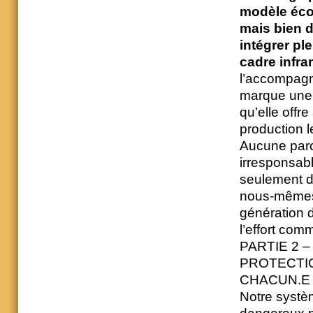
modèle écon
mais bien d
intégrer p
cadre infra
l’accompagn
marque une t
qu’elle offr
production l
Aucune parce
irresponsabl
seulement de
nous-mêmes 
génération 
l’effort com
PARTIE 2 –
PROTECTIO
CHACUN.E
Notre systè