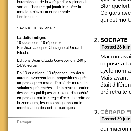
intransigeant de la « règle d’or » planquait
Blanquefort.
son or. L’homme qui jouait le « père la
Ce gars avec
morale » n’avait aucune morale.
Lire la suite
qui est mort.
« LA DETTE INDIGNE »
La dette indigne
SOCRATE
10 questions, 10 réponses
Posted 28 juin
Par Jean-Jacques Chavigné et Gérard
Filoche.
Macron avai
Éditions Jean-Claude Gawsewitch, 240 p.,
opposerait a
14,90 euros
cycle norma
En 10 questions, 10 réponses, les deux
Mais avant lu
auteurs avancent leurs propositions après
un passage en revue détaillé de toutes les
était différe
solutions présentées : de la restructuration
pré retraite
des dettes publiques aux plans d’austérité
en passant par la « règle d’or », la sortie de
la zone euro, les euro-obligations ou la
monétisation des dettes publiques.
GÉRARD F
Posted 29 juin
Partager
|
oui macron a