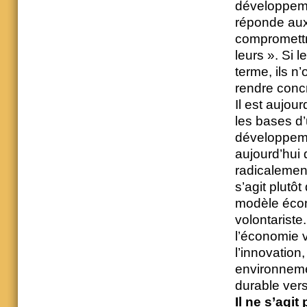
développeme
réponde aux
compromettr
leurs ». Si 
terme, ils n
rendre concr
Il est aujou
les bases d’
développeme
aujourd’hui
radicalemen
s’agit plut
modèle écon
volontariste
l’économie v
l’innovation
environneme
durable ver
Il ne s’agi