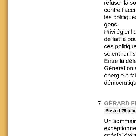
refuser la so
contre l’acc
les politiqu
gens.
Privilégier 
de fait la p
ces politiq
soient remis
Entre la déf
Génération.s
énergie à fa
démocratiqu
GÉRARD F
Posted 29 juin
Un sommaire
exceptionne
spécial été