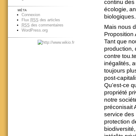
continu des 
écologie, anc
MÉTA
Connexion
biologiques.
Flux
RSS
des articles
RSS
des commentaires
Mais nous d
WordPress.org
Proposition 
Tant que nou
production, 
contre tou.
inégalités, 
toujours pl
post-capital
Qu’est-ce qu
propriété pr
notre socié
préconisait
service des
protection d
biodiversité,