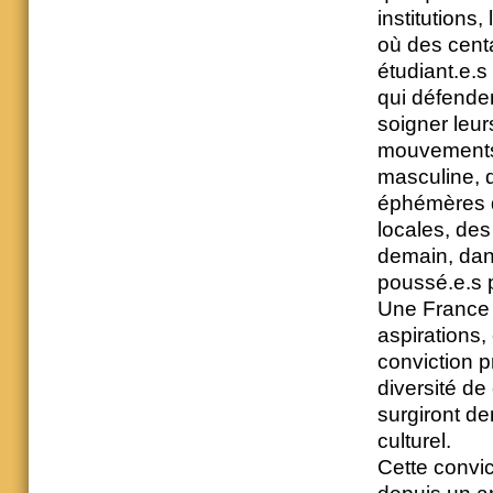
institutions
où des centa
étudiant.e.s
qui défenden
soigner leur
mouvements 
masculine, 
éphémères q
locales, des 
demain, dan
poussé.e.s p
Une France 
aspirations,
conviction p
diversité de 
surgiront de
culturel.
Cette convi