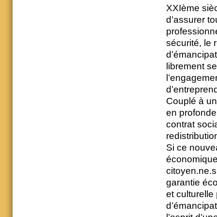
XXIème siècl
d’assurer to
professionne
sécurité, le
d’émancipati
librement ses
l’engagement
d’entreprendr
Couplé à une
en profondeu
contrat soci
redistributio
Si ce nouvea
économique, 
citoyen.ne.
garantie éco
et culturell
d’émancipat