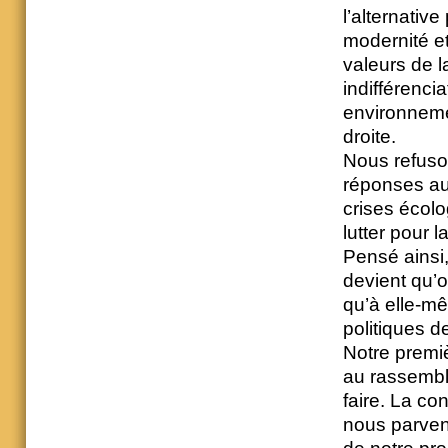
l’alternativ
modernité et
valeurs de l
indifférenci
environnemen
droite.
Nous refuson
réponses au
crises écolo
lutter pour 
Pensé ainsi,
devient qu’o
qu’à elle-mê
politiques d
Notre premiè
au rassembl
faire. La co
nous parven