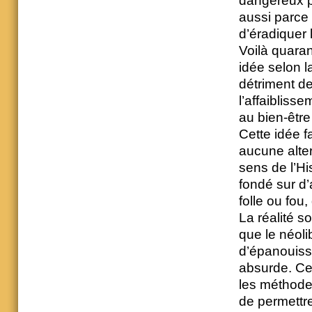
dangereux pa
aussi parce 
d’éradiquer
Voilà quara
idée selon l
détriment de
l’affaiblisse
au bien-êtr
Cette idée f
aucune alter
sens de l’Hi
fondé sur d’
folle ou fou,
La réalité s
que le néol
d’épanouiss
absurde. Cet
les méthode
de permettre