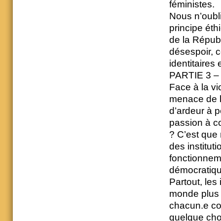
féministes.
Nous n’oubli
principe éth
de la Républ
désespoir, c
identitaires
PARTIE 3 
Face à la vi
menace de la
d’ardeur à 
passion à c
? C’est que 
des institut
fonctionneme
démocratiqu
Partout, les 
monde plus é
chacun.e co
quelque cho