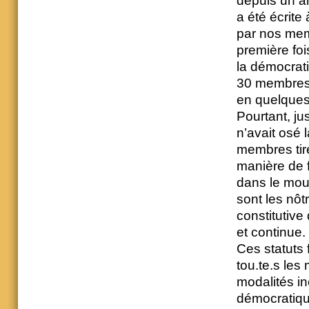
depuis un a
a été écrite
par nos memb
première foi
la démocrat
30 membres t
en quelques
Pourtant, ju
n’avait osé 
membres tiré
manière de f
dans le mou
sont les nôt
constitutive
et continue.
Ces statuts 
tou.te.s le
modalités iné
démocratiqu