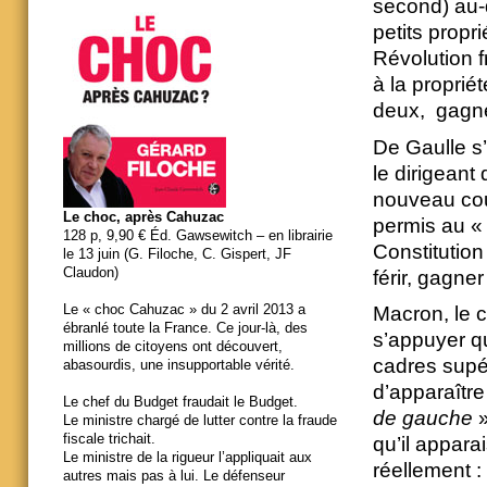
second) au-
petits propri
Révolution f
à la propriét
deux, gagner
De Gaulle s’
le dirigeant 
nouveau coup
Le choc, après Cahuzac
permis au « 
128 p, 9,90 € Éd. Gawsewitch – en librairie
Constitution
le 13 juin (G. Filoche, C. Gispert, JF
Claudon)
férir, gagne
Le « choc Cahuzac » du 2 avril 2013 a
Macron, le c
ébranlé toute la France. Ce jour-là, des
s’appuyer qu
millions de citoyens ont découvert,
cadres supér
abasourdis, une insupportable vérité.
d’apparaître
Le chef du Budget fraudait le Budget.
de gauche
»
Le ministre chargé de lutter contre la fraude
fiscale trichait.
qu’il appara
Le ministre de la rigueur l’appliquait aux
réellement :
autres mais pas à lui. Le défenseur