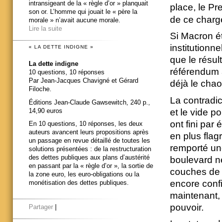
intransigeant de la « règle d’or » planquait
place, le Pr
son or. L’homme qui jouait le « père la
de ce chargé
morale » n’avait aucune morale.
Lire la suite
Si Macron ét
institutionne
« LA DETTE INDIGNE »
que le résul
La dette indigne
référendum a
10 questions, 10 réponses
Par Jean-Jacques Chavigné et Gérard
déjà le chao
Filoche.
La contradic
Éditions Jean-Claude Gawsewitch, 240 p.,
14,90 euros
et le vide 
ont fini par
En 10 questions, 10 réponses, les deux
auteurs avancent leurs propositions après
en plus flagr
un passage en revue détaillé de toutes les
remporté une
solutions présentées : de la restructuration
des dettes publiques aux plans d’austérité
boulevard ne
en passant par la « règle d’or », la sortie de
couches de p
la zone euro, les euro-obligations ou la
encore conf
monétisation des dettes publiques.
maintenant,
pouvoir.
Partager
|