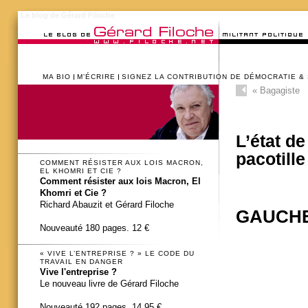
Le blog de Gérard Filoche
MA BIO
M’ÉCRIRE
SIGNEZ LA CONTRIBUTION DE DÉMOCRATIE &
«
Bagagiste
L’état d
pacotille
COMMENT RÉSISTER AUX LOIS MACRON,
EL KHOMRI ET CIE ?
Comment résister aux lois Macron, El
Khomri et Cie ?
Richard Abauzit et Gérard Filoche
GAUCHE
Nouveauté 180 pages. 12 €
« VIVE L’ENTREPRISE ? » LE CODE DU
TRAVAIL EN DANGER
Vive l'entreprise ?
Le nouveau livre de Gérard Filoche
Nouveauté 192 pages. 14,95 €