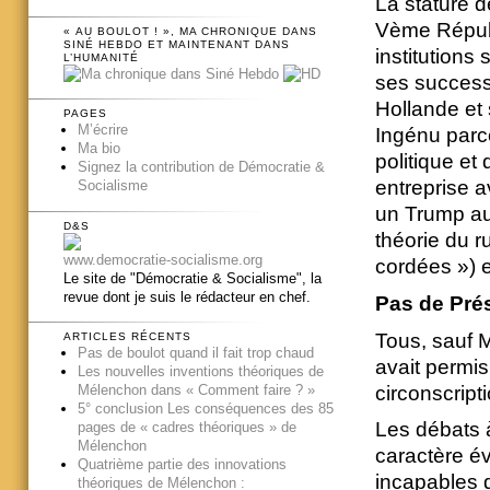
La stature d
Vème Républ
« AU BOULOT ! », MA CHRONIQUE DANS
SINÉ HEBDO ET MAINTENANT DANS
institutions
L’HUMANITÉ
ses success
Hollande et 
PAGES
M’écrire
Ingénu parc
Ma bio
politique et
Signez la contribution de Démocratie &
entreprise av
Socialisme
un Trump au 
D&S
théorie du 
www.democratie-socialisme.org
cordées ») es
Le site de "Démocratie & Socialisme", la
revue dont je suis le rédacteur en chef.
Pas de Prés
Tous, sauf M
ARTICLES RÉCENTS
Pas de boulot quand il fait trop chaud
avait permis
Les nouvelles inventions théoriques de
circonscript
Mélenchon dans « Comment faire ? »
5° conclusion Les conséquences des 85
Les débats 
pages de « cadres théoriques » de
Mélenchon
caractère é
Quatrième partie des innovations
incapables 
théoriques de Mélenchon :