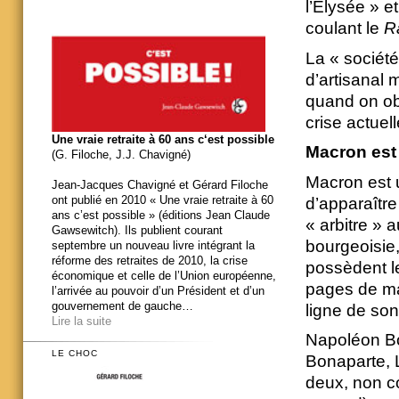
l’Élysée » e
coulant le
R
La « sociét
d’artisanal m
quand on ob
crise actuell
Une vraie retraite à 60 ans c‘est possible
Macron est 
(G. Filoche, J.J. Chavigné)
Macron est 
Jean-Jacques Chavigné et Gérard Filoche
ont publié en 2010 « Une vraie retraite à 60
d’apparaîtr
ans c’est possible » (éditions Jean Claude
« arbitre » a
Gawsewitch). Ils publient courant
bourgeoisie,
septembre un nouveau livre intégrant la
réforme des retraites de 2010, la crise
possèdent l
économique et celle de l’Union européenne,
pages de mag
l’arrivée au pouvoir d’un Président et d’un
gouvernement de gauche…
ligne de so
Lire la suite
Napoléon Bo
LE CHOC
Bonaparte, L
deux, non co