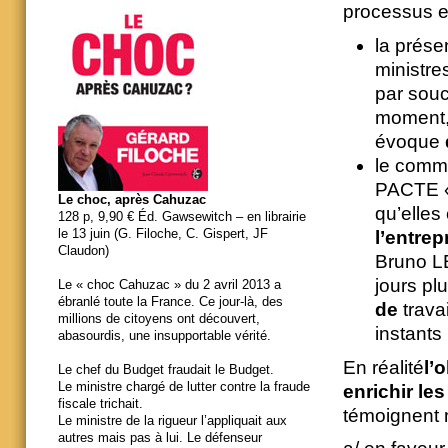
processus et 
la prése
ministre
par souci
moment, 
évoque
le commu
PACTE « 
Le choc, après Cahuzac
qu’elles
128 p, 9,90 € Éd. Gawsewitch – en librairie
le 13 juin (G. Filoche, C. Gispert, JF
l’entrep
Claudon)
Bruno L
jours p
Le « choc Cahuzac » du 2 avril 2013 a
ébranlé toute la France. Ce jour-là, des
de
trava
millions de citoyens ont découvert,
instants 
abasourdis, une insupportable vérité.
En réalité
l’
Le chef du Budget fraudait le Budget.
Le ministre chargé de lutter contre la fraude
enrichir le
fiscale trichait.
témoignent 
Le ministre de la rigueur l’appliquait aux
autres mais pas à lui. Le défenseur