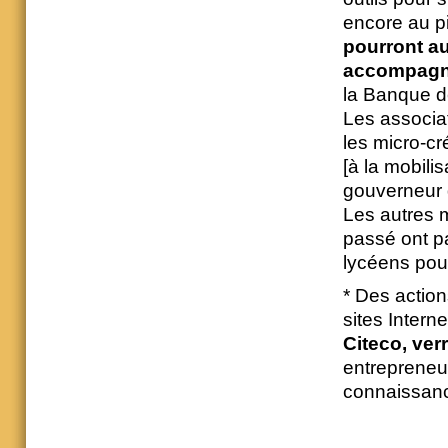
encore au pi
pourront au
accompagn
la Banque 
Les associat
les micro-cr
[à la mobilis
gouverneur 
Les autres 
passé ont pa
lycéens pour
* Des action
sites Intern
Citeco, verr
entrepreneur
connaissanc