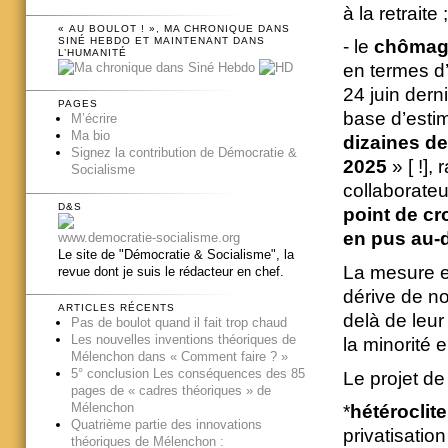
à la retraite ;
« AU BOULOT ! », MA CHRONIQUE DANS
SINÉ HEBDO ET MAINTENANT DANS
- le
chômag
L’HUMANITÉ
en termes d
24 juin dern
PAGES
base d’esti
M’écrire
Ma bio
dizaines de
Signez la contribution de Démocratie &
2025
» [ !],
Socialisme
collaborate
D&S
point de cr
en pus au-
www.democratie-socialisme.org
Le site de "Démocratie & Socialisme", la
La mesure es
revue dont je suis le rédacteur en chef.
dérive de no
ARTICLES RÉCENTS
delà de leur 
Pas de boulot quand il fait trop chaud
Les nouvelles inventions théoriques de
la minorité e
Mélenchon dans « Comment faire ? »
5° conclusion Les conséquences des 85
Le projet de
pages de « cadres théoriques » de
Mélenchon
*
hétéroclite
Quatrième partie des innovations
privatisatio
théoriques de Mélenchon :