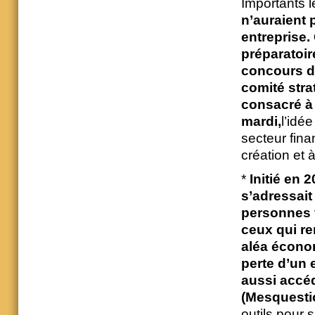
Importants 
n’auraient 
entreprise.
préparatoir
concours d
comité stra
consacré à
mardi,
l’idé
secteur finan
création et à
*
Initié en 
s’adressait
personnes v
ceux qui re
aléa écono
perte d’un 
aussi accéd
(Mesquesti
outils pour s