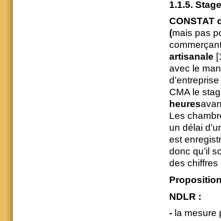
1.1.5. Stage
CONSTAT de 
(
mais pas p
commerçant
artisanale
[
avec le manq
d’entreprise
CMA le stage
heures
avan
Les chambres
un délai d’u
est enregist
donc qu’il so
des chiffres 
Proposition
NDLR :
-
la mesure 