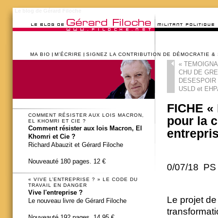
Le blog de Gérard Filoche
MA BIO
M’ÉCRIRE
SIGNEZ LA CONTRIBUTION DE DÉMOCRATIE &
«
TEMOIGNAG
CHU DE GRE
DESESPOIR 
USLD et EH
FICHE « 
COMMENT RÉSISTER AUX LOIS MACRON,
pour la 
EL KHOMRI ET CIE ?
Comment résister aux lois Macron, El
entrepri
Khomri et Cie ?
Richard Abauzit et Gérard Filoche
Nouveauté 180 pages. 12 €
0/07/18 PS
« VIVE L’ENTREPRISE ? » LE CODE DU
TRAVAIL EN DANGER
Vive l'entreprise ?
Le projet de
Le nouveau livre de Gérard Filoche
transformati
Nouveauté 192 pages. 14,95 €