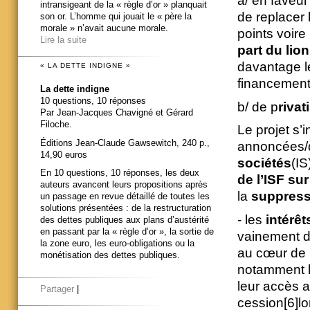
a/ en faveur
intransigeant de la « règle d’or » planquait
de replacer l
son or. L’homme qui jouait le « père la
morale » n’avait aucune morale.
points voire
Lire la suite
part du lio
davantage le
« LA DETTE INDIGNE »
financement 
La dette indigne
10 questions, 10 réponses
b/ de p
rivat
Par Jean-Jacques Chavigné et Gérard
Filoche.
Le projet s’
Éditions Jean-Claude Gawsewitch, 240 p.,
annoncées/
14,90 euros
sociétés
(IS
En 10 questions, 10 réponses, les deux
de l’ISF sur 
auteurs avancent leurs propositions après
la
suppressi
un passage en revue détaillé de toutes les
solutions présentées : de la restructuration
- les
intérê
des dettes publiques aux plans d’austérité
en passant par la « règle d’or », la sortie de
vainement d
la zone euro, les euro-obligations ou la
au cœur de 
monétisation des dettes publiques.
notamment l’
leur accès a
Partager
|
cession[6]l