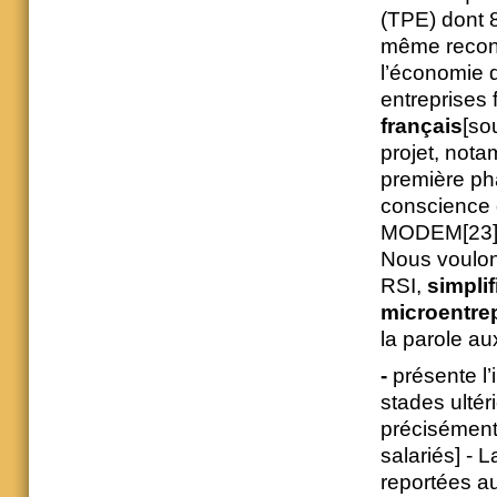
(TPE) dont 8
même reconn
l’économie d
entreprises 
français
[so
projet, not
première ph
conscience 
MODEM[23])
Nous voulons
RSI,
simpli
microentrep
la parole au
-
présente l’
stades ultér
précisément
salariés] - 
reportées au