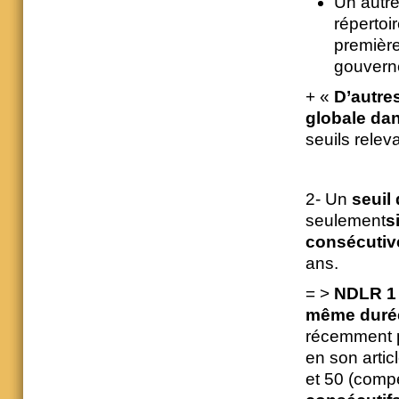
Un autre
répertoir
première 
gouverne
+ «
D’autre
globale dan
seuils relev
2- Un
seuil
seulement
s
consécutiv
ans.
= >
NDLR 1 l
même duré
récemment 
en son artic
et 50 (comp