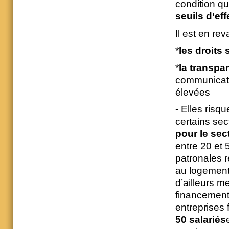
condition qu’
seuils d‘effe
Il est en re
*
les droits
*
la transpa
communicati
élevées
- Elles ris
certains se
pour le sec
entre 20 et 
patronales r
au logement 
d’ailleurs 
financement 
entreprises 
50 salariés