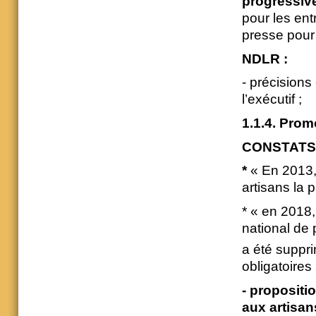
progressiv
pour les ent
presse pour
NDLR :
- précision
l’exécutif ;
1.1.4. Prom
CONSTATS d
*
« En 2013,
artisans la 
* « en 2018,
national de
a été suppr
obligatoires
- propositio
aux artisan