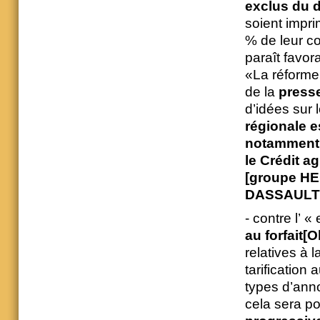
exclus du d
soient impr
% de leur c
paraît favora
«La réforme 
de la
presse
d’idées sur l
régionale e
notamment l
le Crédit a
[groupe HER
DASSAULT(C
- contre l’ «
au forfait
[O
relatives à l
tarification
types d’anno
cela sera po