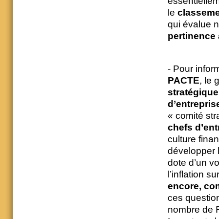
essentiellem
le
classeme
qui évalue n
pertinence
- Pour infor
PACTE
, le
stratégique
d’entrepris
« comité st
chefs d’ent
culture fina
développer 
dote d’un vo
l’inflation 
encore, com
ces questio
nombre de F