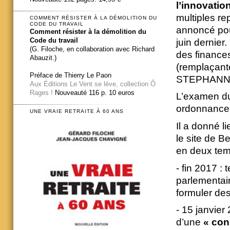
l’innovatio
multiples rep
COMMENT RÉSISTER À LA DÉMOLITION DU
CODE DU TRAVAIL
annoncé pour
Comment résister à la démolition du
Code du travail
juin dernier
(G. Filoche, en collaboration avec Richard
des finance
Abauzit.)
(remplaçan
Préface de Thierry Le Paon
STEPHANN[
Aux Éditions Le Vent se lève, collection Ô
Rages !
Nouveauté 116 p. 10 euros
L’examen du
ordonnances
UNE VRAIE RETRAITE À 60 ANS
Il a donné l
le site de 
en deux tem
- fin 2017 : 
parlementai
formuler des
- 15 janvie
d’une
« con