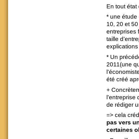
En tout état
* une étude 
10, 20 et 50 
entreprises 
taille d’ent
explications
* Un précéde
2011(une qua
l’économist
été créé apr
+ Concrèteme
l’entreprise
de rédiger u
=> cela créd
pas vers un
certaines o