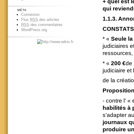
+ quel est 
qui reviend
MÉTA
Connexion
1.1.3. Anno
Flux
RSS
des articles
RSS
des commentaires
CONSTATS d
WordPress.org
* «
Seule l
judiciaires 
ressources,
* «
200 €
de
judiciaire e
de la créatio
Proposition
- contre l’ «
habilités à
s’adapter a
journaux q
produire un