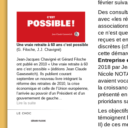
février suiv
Des consulta
avec «les ré
associations
ce n’est que
reçues et en
Une vraie retraite à 60 ans c‘est possible
discrètes (cf
(G. Filoche, J.J. Chavigné)
cette démar
Entreprise 
Jean-Jacques Chavigné et Gérard Filoche
ont publié en 2010 « Une vraie retraite à 60
2018 par J
ans c’est possible » (éditions Jean Claude
Nicole NOTAT
Gawsewitch). Ils publient courant
septembre un nouveau livre intégrant la
avaient voca
réforme des retraites de 2010, la crise
la croissanc
économique et celle de l’Union européenne,
l’arrivée au pouvoir d’un Président et d’un
présenté en 
gouvernement de gauche…
prioridans sa
Lire la suite
Les objectifs
LE CHOC
témoignent l
II) de ces m