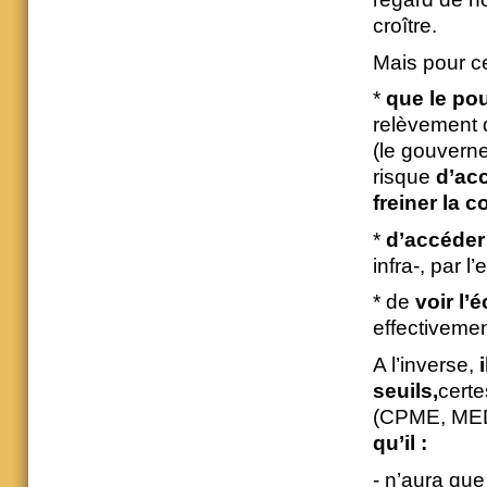
croître.
Mais pour c
*
que le pou
relèvement 
(le gouverne
risque
d’acc
freiner la 
*
d’accéder 
infra-, par l
* de
voir l’
effectiveme
A l’inverse,
seuils,
certe
(CPME, MED
qu’il :
- n’aura que