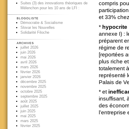
compris pour
Suites (3) des innovations théoriques de
Mélenchon pour les 10 ans de LFI :
participatio
et 33% chez
BLOGOLISTE
Démocratie & Socialisme
*
hypocrite 
Slovar les Nouvelles
Solidarité Filoche
annexe I) : 
préparent en
ARCHIVES
régime de re
juillet 2026
juin 2026
[reportées 
mai 2026
plus riche e
avril 2026
mars 2026
totalement à
février 2026
représenté l
janvier 2026
Palais de Ver
décembre 2025
novembre 2025
* et
ineffic
octobre 2025
septembre 2025
insuffisant,
août 2025
des économis
juillet 2025
juin 2025
l’entreprise
mai 2025
mars 2025
février 2025