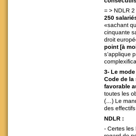
consécutif
= > NDLR 2
250 salarié
«sachant qu
cinquante sa
droit europé
point [à moi
s’applique p
complexificat
3- Le mode 
Code de la 
favorable a
toutes les o
(…) Le manda
des effectifs
NDLR :
- Certes le
regard de n