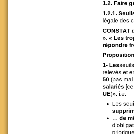
1.2. Faire g
1.2.1. Seuil
légale des c
CONSTAT de 
». « Les tr
répondre f
Propositions
1- Les
seuil
relevés et e
50
(pas mal 
salariés
[ce
UE
)», i.e.
Les seu
suppri
…
de mê
d’obliga
prioriqu