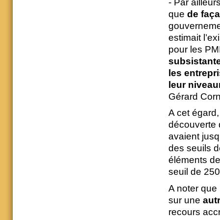
- Par ailleur
que
de faça
gouvernemen
estimait l’ex
pour les PM
subsistant
les entrepri
leur niveau
Gérard Corni
A cet égard,
découverte d
avaient jusq
des seuils d
éléments de 
seuil de 250
A noter que
sur une
autr
recours accr