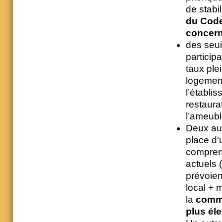
de stabil
du Code
concern
des seui
participa
taux ple
logement
l’établi
restaura
l’ameubl
Deux au
place d’
comprend
actuels
prévoien
local + m
la
commu
plus él