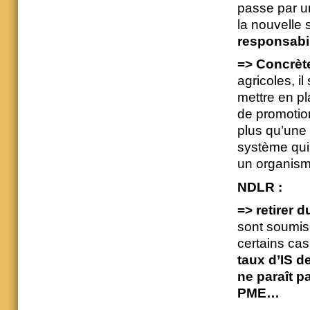
passe par un
la nouvelle 
responsabil
=> Concrèt
agricoles, i
mettre en p
de promotion
plus qu’une
système qui 
un organisme
NDLR :
=> retirer 
sont soumise
certains cas
taux d’IS 
ne paraît p
PME…