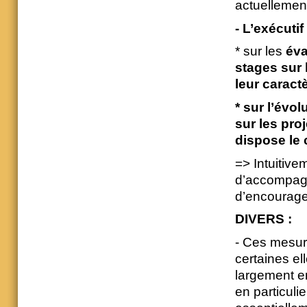
actuellement
- L’exécutif
* sur les
éva
stages sur 
leur caract
* sur l’évo
sur les pro
dispose le 
=> Intuitive
d’accompagn
d’encourage
DIVERS :
- Ces mesur
certaines el
largement e
en particul