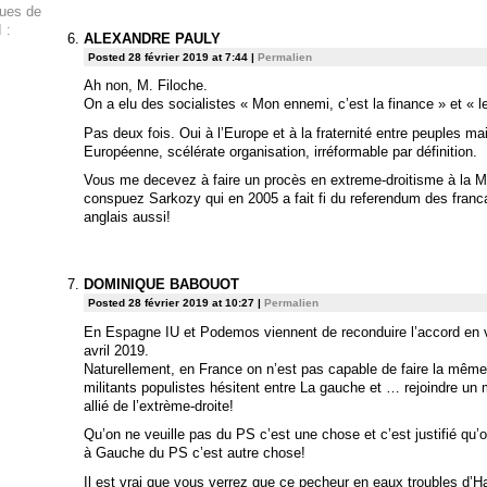
ques de
 :
ALEXANDRE PAULY
Posted 28 février 2019 at 7:44
|
Permalien
Ah non, M. Filoche.
On a elu des socialistes « Mon ennemi, c’est la finance » et « 
Pas deux fois. Oui à l’Europe et à la fraternité entre peuples ma
Européenne, scélérate organisation, irréformable par définition.
Vous me decevez à faire un procès en extreme-droitisme à la 
conspuez Sarkozy qui en 2005 a fait fi du referendum des franc
anglais aussi!
DOMINIQUE BABOUOT
Posted 28 février 2019 at 10:27
|
Permalien
En Espagne IU et Podemos viennent de reconduire l’accord en 
avril 2019.
Naturellement, en France on n’est pas capable de faire la mêm
militants populistes hésitent entre La gauche et … rejoindre un 
allié de l’extrème-droite!
Qu’on ne veuille pas du PS c’est une chose et c’est justifié qu’
à Gauche du PS c’est autre chose!
Il est vrai que vous verrez que ce pecheur en eaux troubles d’