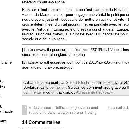
référendum outre-Manche.
Bien sur, il faut être clairs : rester ce n’est pas faire du Hollan
« sortir de Macron » c’est pour engager une véritable politique
nous croyons juste et nécessaire de mettre en œuvre, et vite :
œuvre déterminée d‘un tel programme, en parallèle avec le retou
avec le Portugal, l’Espagne, etc. c’est ça qui changera l’Europe, m
re-discussion des traités, à la rupture avec l’UE capitaliste pour
sociale que nous voulons.
[1]https://www.theguardian.com/business/2019/feb/14/brexit-ha
since-vote-bank-of-england-rate-setter
[2]https://www.theguardian.com/politics/2018/nov/28/uk-significan
brairie
scenarios-official-forecast-gdp
F
3 a
Cet article a été écrit par
Gérard Filoche
, publié le
26 février 20
 des
Bookmarkez le
permalien
. Suivez les commentaires grâce au
f
commentaire
ou un trackback :
Adresse du trackback
.
.
t.
«
Déclaration : Netflix et le gouvernement
La bataille d
la fraude
russe unis dans la calomnie anti-Trotsky
 aux
14
Commentaires