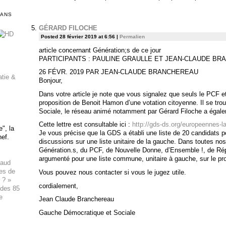
DANS
GÉRARD FILOCHE
Posted 28 février 2019 at 6:56
|
Permalien
article concernant Génération;s de ce jour
PARTICIPANTS : PAULINE GRAULLE ET JEAN-CLAUDE B
26 FÉVR. 2019 PAR JEAN-CLAUDE BRANCHEREAU
atie &
Bonjour,
Dans votre article je note que vous signalez que seuls le PCF e
proposition de Benoit Hamon d’une votation citoyenne. Il se tr
Sociale, le réseau animé notamment par Gérard Filoche a égal
Cette lettre est consultable ici :
http://gds-ds.org/europeennes-l
", la
Je vous précise que la GDS a établi une liste de 20 candidats p
hef.
discussions sur une liste unitaire de la gauche. Dans toutes nos
Génération.s, du PCF, de Nouvelle Donne, d’Ensemble !, de Ré
argumenté pour une liste commune, unitaire à gauche, sur le p
haud
ues de
Vous pouvez nous contacter si vous le jugez utile.
 ? »
cordialement,
 des 85
e
Jean Claude Branchereau
Gauche Démocratique et Sociale