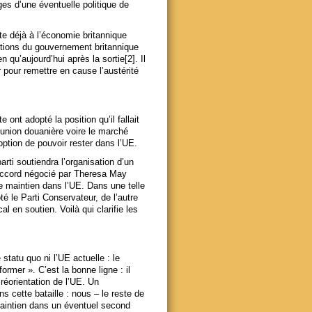
es d’une éventuelle politique de
ûte déjà à l’économie britannique
ctions du gouvernement britannique
qu’aujourd’hui après la sortie[2]. Il
r pour remettre en cause l’austérité
 ont adopté la position qu’il fallait
’union douanière voire le marché
option de pouvoir rester dans l’UE.
rti soutiendra l’organisation d’un
’accord négocié par Theresa May
le maintien dans l’UE. Dans une telle
té le Parti Conservateur, de l’autre
l en soutien. Voilà qui clarifie les
statu quo ni l’UE actuelle : le
ormer ». C’est la bonne ligne : il
réorientation de l’UE. Un
 cette bataille : nous – le reste de
maintien dans un éventuel second