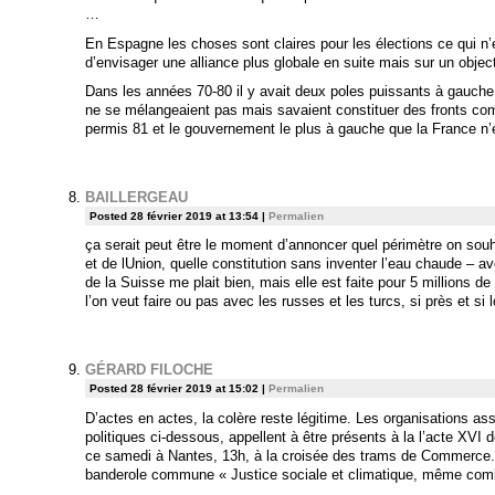
…
En Espagne les choses sont claires pour les élections ce qui 
d’envisager une alliance plus globale en suite mais sur un object
Dans les années 70-80 il y avait deux poles puissants à gauche l
ne se mélangeaient pas mais savaient constituer des fronts co
permis 81 et le gouvernement le plus à gauche que la France n’
BAILLERGEAU
Posted 28 février 2019 at 13:54
|
Permalien
ça serait peut être le moment d’annoncer quel périmètre on souha
et de lUnion, quelle constitution sans inventer l’eau chaude – av
de la Suisse me plait bien, mais elle est faite pour 5 millions de
l’on veut faire ou pas avec les russes et les turcs, si près et si 
GÉRARD FILOCHE
Posted 28 février 2019 at 15:02
|
Permalien
D’actes en actes, la colère reste légitime. Les organisations ass
politiques ci-dessous, appellent à être présents à la l’acte XVI 
ce samedi à Nantes, 13h, à la croisée des trams de Commerce
banderole commune « Justice sociale et climatique, même comb