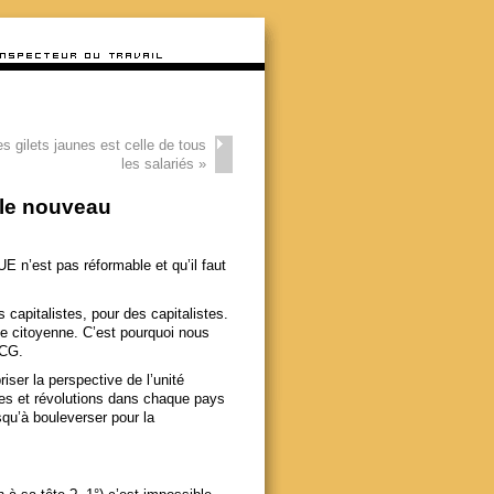
es gilets jaunes est celle de tous
les salariés
»
t le nouveau
E n’est pas réformable et qu’il faut
.
 capitalistes, pour des capitalistes.
ie citoyenne. C’est pourquoi nous
SCG.
ser la perspective de l’unité
mes et révolutions dans chaque pays
squ’à bouleverser pour la