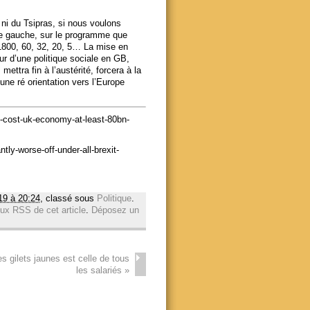
de ni du Tsipras, si nous voulons
 de gauche, sur le programme que
 1800, 60, 32, 20, 5… La mise en
r d’une politique sociale en GB,
ettra fin à l’austérité, forcera à la
 une ré orientation vers l’Europe
s-cost-uk-economy-at-least-80bn-
tly-worse-off-under-all-brexit-
19 à 20:24
, classé sous
Politique
.
lux RSS de cet article
.
Déposez un
es gilets jaunes est celle de tous
les salariés
»