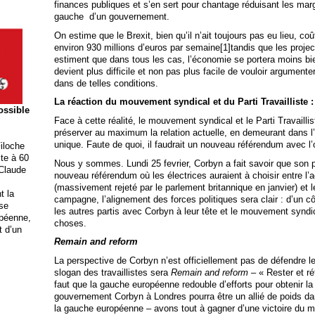
finances publiques et s’en sert pour chantage réduisant les marg
gauche d’un gouvernement.
On estime que le Brexit, bien qu’il n’ait toujours pas eu lieu, co
environ 930 millions d’euros par semaine[1]tandis que les proje
estiment que dans tous les cas, l’économie se portera moins bien 
devient plus difficile et non pas plus facile de vouloir argumente
dans de telles conditions.
La réaction du mouvement syndical et du Parti Travailliste :
possible
Face à cette réalité, le mouvement syndical et le Parti Travailliste
préserver au maximum la relation actuelle, en demeurant dans l
unique. Faute de quoi, il faudrait un nouveau référendum avec l’
iloche
ite à 60
Nous y sommes. Lundi 25 fevrier, Corbyn a fait savoir que son pa
 Claude
nouveau référendum où les électrices auraient à choisir entre l
(massivement rejeté par le parlement britannique en janvier) et 
t la
campagne, l’alignement des forces politiques sera clair : d’un cô
ise
les autres partis avec Corbyn à leur tête et le mouvement syndica
opéenne,
choses.
t d’un
Remain and reform
La perspective de Corbyn n’est officiellement pas de défendre le 
slogan des travaillistes sera
Remain and reform
– « Rester et réf
faut que la gauche européenne redouble d’efforts pour obtenir la 
gouvernement Corbyn à Londres pourra être un allié de poids dans
la gauche européenne – avons tout à gagner d’une victoire du 