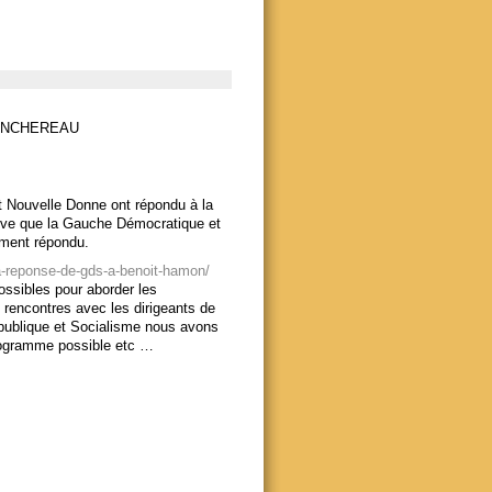
RANCHEREAU
t Nouvelle Donne ont répondu à la
ouve que la Gauche Démocratique et
ement répondu.
a-reponse-de-gds-a-benoit-hamon/
ossibles pour aborder les
 rencontres avec les dirigeants de
publique et Socialisme nous avons
rogramme possible etc …