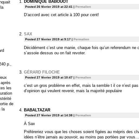
DOMINIQUE BABOUOT
anquait
Posted 26 février 2019 at 22:41
|
Permalien
 la
D’accord avec cet article à 100 pour cent!
SAX
Posted 27 février 2019 at 9:17
|
Permalien
Décidément c’est une manie, chaque fois qu’un referendum ne d
ard
s’assoie dessus ou on fait revoter.
240 p.,
GÉRARD FILOCHE
deux
Posted 27 février 2019 at 10:47
|
Permalien
 après
c’est un gros problème en effet, mais la semble t il ce n’est pas 
tes les
d’opinion qui veulent revenir, mais la majorité populaire
uration
stérité
ortie de
 la
BABALTAZAR
Posted 27 février 2019 at 14:38
|
Permalien
À Sax
Préféreriez vous que les choses soient figées au mépris des c
idées n’être jamais au pouvoir, au moins pas portées par vous