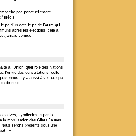
n’empeche pas ponctuellement
if précis!
e pc d’un coté le ps de l’autre qui
mmuns après les élections, cela a
est jamais connue!
ite à l’Union, quel rôle des Nations
ec l’envie des consultations, celle
 personnes.Il y a aussi à voir ce que
loin de nous.
ociatives, syndicales et partis
de la mobilisation des Gilets Jaunes
. Nous serons présents sous une
at ! »