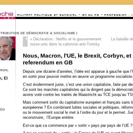
NTRIBUTION DE DÉMOCRATIE & SOCIALISME
«
Déclaration : Netflix et le gouvernement
La bataille d
russe unis dans la calomnie anti-Trotsky
Nous, Macron, l’UE, le Brexit, Corbyn, e
referendum en GB
CRON,
Depuis une dizaine d’années, l’idée est apparue à gauche que l’U
en sortir pour pouvoir mettre en œuvre un programme socialiste
, El
C’est évidemment juste, c’est une union capitaliste, faite par des
Ce sont les marchés capitalistes qui la dirigent pas la démocrat
avons voté contre les traités de Maastricht au TCE jusqu’au T
Mais comment sortir du capitalisme européen et français sans bri
européenne ? En combinant luttes sociales et politiques, réfor
 DU
ou le mouvement social le met à l’ordre du jour et le permet. Ju
reconstruire, l’Europe entière.
Est-ce que ca commence par « sortir » pays par pays de l’UE ?