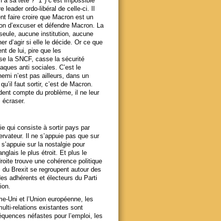
n à sa tête ? 1°) c’est impossible
leader ordo-libéral de celle-ci. Il
t faire croire que Macron est un
çon d’excuser et défendre Macron. La
 seule, aucune institution, aucune
r d’agir si elle le décide. Or ce que
t de lui, pire que les
se la SNCF, casse la sécurité
taques anti sociales. C’est le
nnemi n’est pas ailleurs, dans un
u’il faut sortir, c’est de Macron.
ndent compte du problème, il ne leur
 écraser.
e qui consiste à sortir pays par
servateur. Il ne s’appuie pas que sur
il s’appuie sur la nostalgie pour
glais le plus étroit. Et plus le
oite trouve une cohérence politique
us du Brexit se regroupent autour des
es adhérents et électeurs du Parti
ion.
ume-Uni et l’Union européenne, les
multi-relations existantes sont
équences néfastes pour l’emploi, les