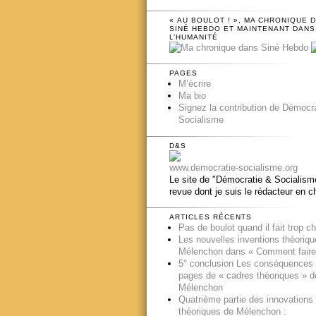
« AU BOULOT ! », MA CHRONIQUE 
SINÉ HEBDO ET MAINTENANT DANS
L’HUMANITÉ
PAGES
M’écrire
Ma bio
Signez la contribution de Démocr
Socialisme
D&S
www.democratie-socialisme.org
Le site de "Démocratie & Socialisme
revue dont je suis le rédacteur en c
ARTICLES RÉCENTS
Pas de boulot quand il fait trop c
Les nouvelles inventions théoriq
Mélenchon dans « Comment faire
5° conclusion Les conséquences
pages de « cadres théoriques » d
Mélenchon
Quatrième partie des innovations
théoriques de Mélenchon :