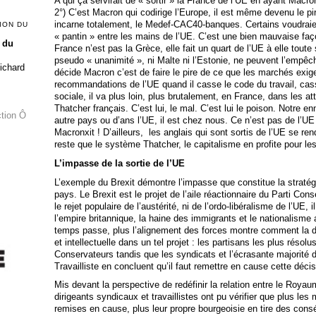
A qui ça servirait de « sortir » la France de l’UE en ayant Macro
2°) C’est Macron qui codirige l’Europe, il est même devenu le pire 
incarne totalement, le Medef-CAC40-banques. Certains voudraien
ION DU
« pantin » entre les mains de l’UE. C’est une bien mauvaise fa
 du
France n’est pas la Grèce, elle fait un quart de l’UE à elle toute
pseudo « unanimité », ni Malte ni l’Estonie, ne peuvent l’empêche
Richard
décide Macron c’est de faire le pire de ce que les marchés exigen
recommandations de l’UE quand il casse le code du travail, cas
sociale, il va plus loin, plus brutalement, en France, dans les at
Thatcher français. C’est lui, le mal. C’est lui le poison. Notre e
ction Ô
autre pays ou d’ans l’UE, il est chez nous. Ce n’est pas de l’UE q
Macronxit ! D’ailleurs, les anglais qui sont sortis de l’UE se re
reste que le système Thatcher, le capitalisme en profite pour les
L’impasse de la sortie de l’UE
L’exemple du Brexit démontre l’impasse que constitue la stratégi
pays. Le Brexit est le projet de l’aile réactionnaire du Parti Con
le rejet populaire de l’austérité, ni de l’ordo-libéralisme de l’UE, 
l’empire britannique, la haine des immigrants et le nationalisme an
temps passe, plus l’alignement des forces montre comment la dr
et intellectuelle dans un tel projet : les partisans les plus résol
Conservateurs tandis que les syndicats et l’écrasante majorité d
Travailliste en concluent qu’il faut remettre en cause cette décis
Mis devant la perspective de redéfinir la relation entre le Roya
dirigeants syndicaux et travaillistes ont pu vérifier que plus les 
remises en cause, plus leur propre bourgeoisie en tire des cons