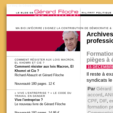
Le blog de Gérard Filoche
MA BIO
M’ÉCRIRE
SIGNEZ LA CONTRIBUTION DE DÉMOCRATIE &
Archives
professi
Formation
pièges à 
COMMENT RÉSISTER AUX LOIS MACRON,
EL KHOMRI ET CIE ?
Comment résister aux lois Macron, El
15 DÉCEMBRE 
Khomri et Cie ?
Il reste à e
Richard Abauzit et Gérard Filoche
syndicats l
Nouveauté 180 pages. 12 €
Par
Gérard 
« VIVE L’ENTREPRISE ? » LE CODE DU
accord
,
ANI
TRAVAIL EN DANGER
Vive l'entreprise ?
CPF
,
DIF
,
e
Le nouveau livre de Gérard Filoche
formation p
Commentair
Nouveauté 192 pages. 14,95 €