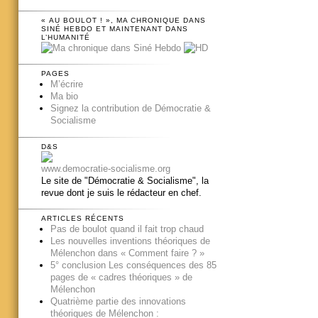
« AU BOULOT ! », MA CHRONIQUE DANS
SINÉ HEBDO ET MAINTENANT DANS
L’HUMANITÉ
PAGES
M’écrire
Ma bio
Signez la contribution de Démocratie &
Socialisme
D&S
www.democratie-socialisme.org
Le site de "Démocratie & Socialisme", la
revue dont je suis le rédacteur en chef.
ARTICLES RÉCENTS
Pas de boulot quand il fait trop chaud
Les nouvelles inventions théoriques de
Mélenchon dans « Comment faire ? »
5° conclusion Les conséquences des 85
pages de « cadres théoriques » de
Mélenchon
Quatrième partie des innovations
théoriques de Mélenchon :