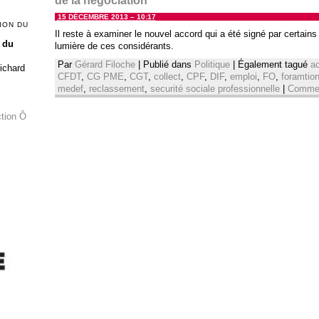
de la négociation
15 DÉCEMBRE 2013 – 10:17
ION DU
Il reste à examiner le nouvel accord qui a été signé par certain
 du
lumière de ces considérants.
Par
Gérard Filoche
|
Publié dans
Politique
|
Également tagué
a
Richard
CFDT
,
CG PME
,
CGT
,
collect
,
CPF
,
DIF
,
emploi
,
FO
,
foramtio
medef
,
reclassement
,
securité sociale professionnelle
|
Commen
ction Ô