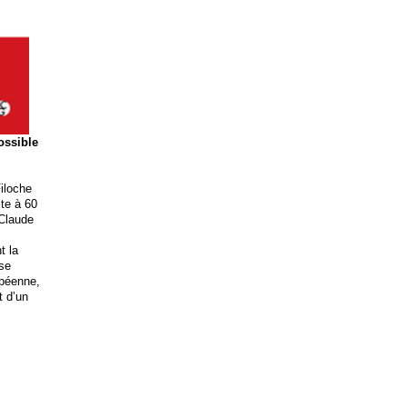
possible
iloche
ite à 60
 Claude
t la
ise
opéenne,
t d’un