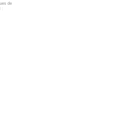
ques de
 :