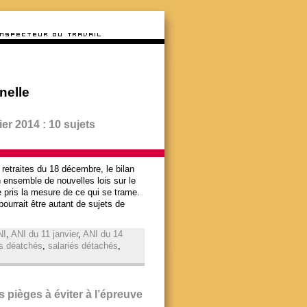
nelle
er 2014 : 10 sujets
s retraites du 18 décembre, le bilan
n ensemble de nouvelles lois sur le
e pris la mesure de ce qui se trame.
ourrait être autant de sujets de
NI
,
ANI du 11 janvier
,
ANI du 14
is déatchés
,
salariés détachés
,
s pièges à éviter à l’épreuve