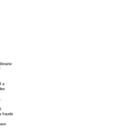
brairie
F
3 a
 des
.
t.
la fraude
 aux