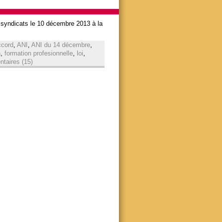
s syndicats le 10 décembre 2013 à la
ccord
,
ANI
,
ANI du 14 décembre
,
n
,
formation profesionnelle
,
loi
,
taires (15)