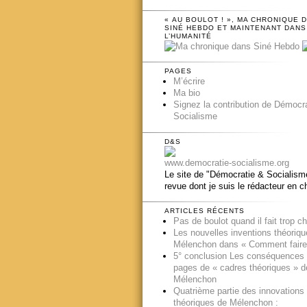
« AU BOULOT ! », MA CHRONIQUE 
SINÉ HEBDO ET MAINTENANT DANS
L’HUMANITÉ
PAGES
M’écrire
Ma bio
Signez la contribution de Démocr
Socialisme
D&S
www.democratie-socialisme.org
Le site de "Démocratie & Socialisme
revue dont je suis le rédacteur en c
ARTICLES RÉCENTS
Pas de boulot quand il fait trop c
Les nouvelles inventions théoriq
Mélenchon dans « Comment faire
5° conclusion Les conséquences
pages de « cadres théoriques » d
Mélenchon
Quatrième partie des innovations
théoriques de Mélenchon :