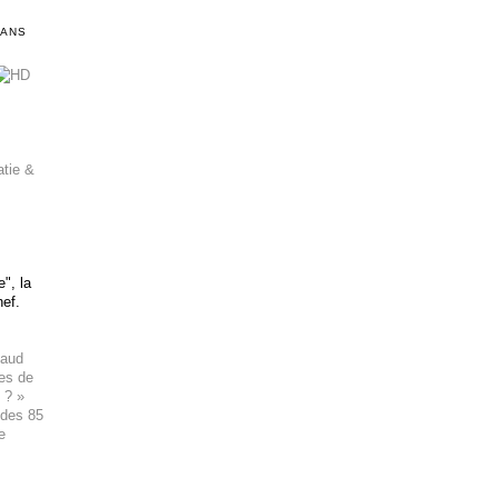
DANS
atie &
", la
hef.
haud
ues de
 ? »
 des 85
e