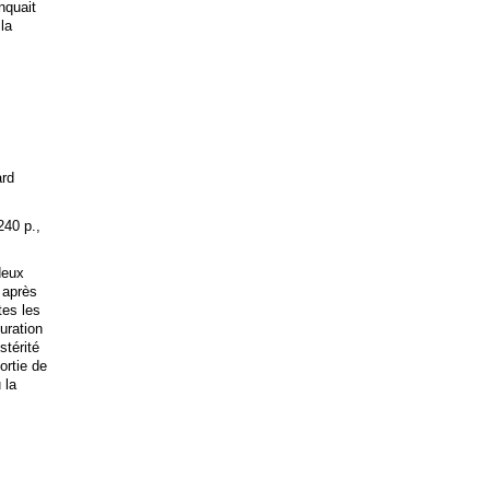
anquait
 la
ard
240 p.,
deux
 après
tes les
uration
stérité
ortie de
 la