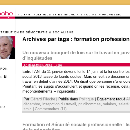
NTRIBUTION DE DÉMOCRATIE & SOCIALISME
Archives par tags :
formation profession
Un nouveau bouquet de lois sur le travail en janvi
d’inquiétudes
17 DÉCEMBRE 2013 – 9:54
CRON,
Entre l’ANI du 11 janvier devenu loi le 14 juin, et la loi contre le
, El
social 2013 laisse de lourds doutes. Mais on voit se dessiner u
travail en début d’année 2014. On dirait que personne n’a encor
Pourtant les sujets s‘accumulent et quand on les recense, cela p
mécontentements – inquiétants :
Par
Gérard Filoche
|
Publié dans
Politique
|
Également tagué
A
décembre
,
insepction du travail
,
prud'hommes
,
salaires
,
salaré
 DU
smic
|
Commentaires (11)
Formation et Sécurité sociale professionnelle : le