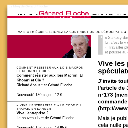
Le blog de Gérard Filoche
MA BIO
M’ÉCRIRE
SIGNEZ LA CONTRIBUTION DE DÉMOCRATIE &
«
Sarkozy déno
lui, c’est le 
« Travailler p
et pousse au 
Vive les 
COMMENT RÉSISTER AUX LOIS MACRON,
spéculat
EL KHOMRI ET CIE ?
Comment résister aux lois Macron, El
J’invite tou
Khomri et Cie ?
Richard Abauzit et Gérard Filoche
l’article d
n°173 (mens
Nouveauté 180 pages. 12 €
commande o
« VIVE L’ENTREPRISE ? » LE CODE DU
(http://www
TRAVAIL EN DANGER
Vive l'entreprise ?
Mais je publi
Le nouveau livre de Gérard Filoche
cela nulle pa
Nouveauté 192 pages. 14,95 €