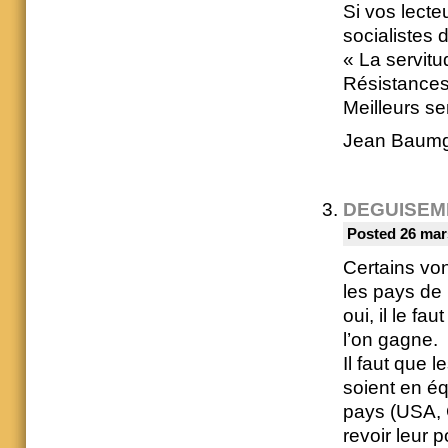
Si vos lecte
socialistes 
« La servitu
Résistances
Meilleurs s
Jean Baumg
DEGUISEM
Posted 26 mar
Certains von
les pays de 
oui, il le f
l’on gagne.
Il faut que 
soient en éq
pays (USA, 
revoir leur p