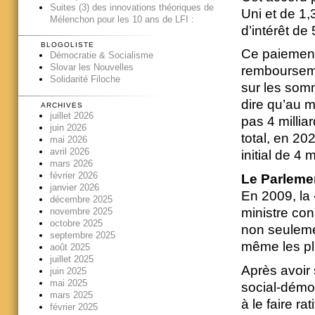
Suites (3) des innovations théoriques de
Uni et de 1,
Mélenchon pour les 10 ans de LFI :
d’intérêt de
BLOGOLISTE
Ce paiement
Démocratie & Socialisme
Slovar les Nouvelles
rembourseme
Solidarité Filoche
sur les som
dire qu’au 
ARCHIVES
juillet 2026
pas 4 millia
juin 2026
total, en 20
mai 2026
avril 2026
initial de 4 
mars 2026
février 2026
Le Parlemen
janvier 2026
En 2009, la 
décembre 2025
ministre con
novembre 2025
octobre 2025
non seuleme
septembre 2025
même les pl
août 2025
juillet 2025
Après avoir
juin 2025
mai 2025
social-démoc
mars 2025
à le faire ra
février 2025