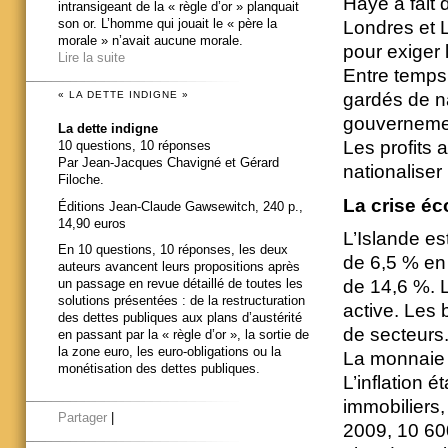
Haye a fait 
intransigeant de la « règle d’or » planquait
son or. L’homme qui jouait le « père la
Londres et 
morale » n’avait aucune morale.
pour exiger 
Lire la suite
Entre temps
« LA DETTE INDIGNE »
gardés de n
gouvernement
La dette indigne
Les profits a
10 questions, 10 réponses
Par Jean-Jacques Chavigné et Gérard
nationaliser 
Filoche.
La crise éc
Éditions Jean-Claude Gawsewitch, 240 p.,
14,90 euros
L’Islande es
En 10 questions, 10 réponses, les deux
de 6,5 % en
auteurs avancent leurs propositions après
de 14,6 %. 
un passage en revue détaillé de toutes les
solutions présentées : de la restructuration
active. Les 
des dettes publiques aux plans d’austérité
de secteurs
en passant par la « règle d’or », la sortie de
la zone euro, les euro-obligations ou la
La monnaie 
monétisation des dettes publiques.
L’inflation 
immobiliers, 
Partager
|
2009, 10 600