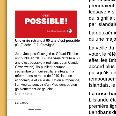
prendraient l
Icesave » s
qui signifia
par Islandai
La deuxième
qu’une majori
Une vraie retraite à 60 ans c‘est possible
(G. Filoche, J.J. Chavigné)
La veille du
voter, le ré
Jean-Jacques Chavigné et Gérard Filoche
ont publié en 2010 « Une vraie retraite à 60
effet, les Br
ans c’est possible » (éditions Jean Claude
accord plus 
Gawsewitch). Ils publient courant
septembre un nouveau livre intégrant la
puisqu’ils a
réforme des retraites de 2010, la crise
rembourseme
économique et celle de l’Union européenne,
Islandais, l
l’arrivée au pouvoir d’un Président et d’un
gouvernement de gauche…
La crise ba
Lire la suite
L’Islande ét
LE CHOC
première lig
Landbanskin