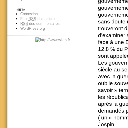
gouvernemen
gouvernemen
MÉTA
gouvernemen
Connexion
Flux
RSS
des articles
sans doute 
RSS
des commentaires
trouveront da
WordPress.org
d’examiner 
face à une E
12,8 % du P
sont appelée
Les gouvern
siècle au s
avec la gue
oublie souven
savoir » ter
les républic
après la gu
demandés pa
( un « homme
Jospin…