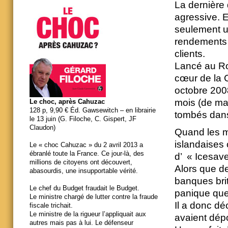
La dernière 
agressive. E
seulement une
rendements 
clients.
Lancé au Ro
cœur de la Ci
octobre 200
mois (de mai
Le choc, après Cahuzac
128 p, 9,90 € Éd. Gawsewitch – en librairie
tombés dans
le 13 juin (G. Filoche, C. Gispert, JF
Claudon)
Quand les ma
islandaises 
Le « choc Cahuzac » du 2 avril 2013 a
ébranlé toute la France. Ce jour-là, des
d’ « Icesave
millions de citoyens ont découvert,
Alors que de
abasourdis, une insupportable vérité.
banques bri
Le chef du Budget fraudait le Budget.
panique que
Le ministre chargé de lutter contre la fraude
Il a donc dé
fiscale trichait.
Le ministre de la rigueur l’appliquait aux
avaient dépo
autres mais pas à lui. Le défenseur