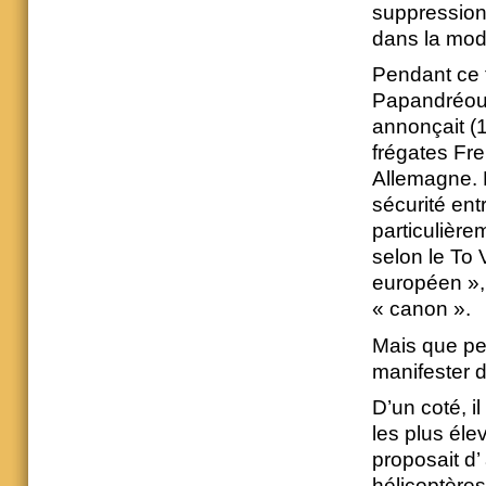
suppression 
dans la mode
Pendant ce 
Papandréou à
annonçait (1
frégates Fre
Allemagne. 
sécurité entr
particulière
selon le To 
européen », 
« canon ».
Mais que pe
manifester 
D’un coté, i
les plus éle
proposait d’
hélicoptère