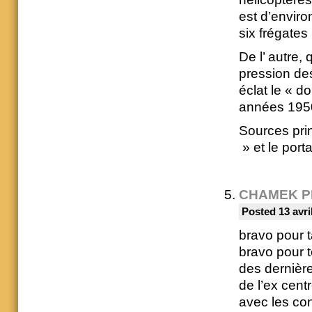
est d’enviro
six frégate
De l’ autre, 
pression des
éclat le « d
années 1950
Sources pr
» et le port
CHAMEK P
Posted 13 avri
bravo pour t
bravo pour t
des dernière
de l’ex cent
avec les con