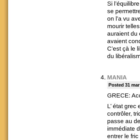
Si l’équilibr
se permettr
on l’a vu av
mourir tell
auraient du 
avaient con
C’est çà le
du libéralis
MANIA
Posted 31 mar
GRECE: Accor
L’ état grec 
contrôler, t
passe au de
immédiate du
entrer le fr