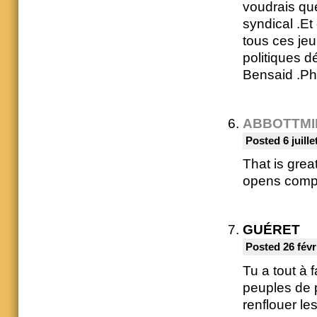
voudrais que
syndical .Et
tous ces je
politiques 
Bensaid .Phi
ABBOTTMI
Posted 6 juille
That is grea
opens comple
GUÉRET
Posted 26 févr
Tu a tout à 
peuples de p
renflouer l