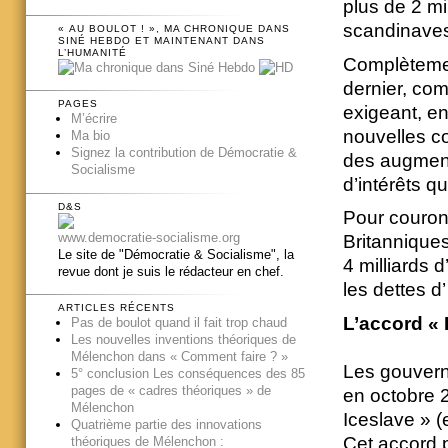
plus de 2 mi
scandinave
« AU BOULOT ! », MA CHRONIQUE DANS
SINÉ HEBDO ET MAINTENANT DANS
L’HUMANITÉ
Complètement
dernier, com
PAGES
exigeant, en
M’écrire
nouvelles c
Ma bio
Signez la contribution de Démocratie &
des augment
Socialisme
d’intérêts qu
D&S
Pour couron
www.democratie-socialisme.org
Britanniques
Le site de "Démocratie & Socialisme", la
4 milliards 
revue dont je suis le rédacteur en chef.
les dettes d
ARTICLES RÉCENTS
L’accord « 
Pas de boulot quand il fait trop chaud
Les nouvelles inventions théoriques de
Mélenchon dans « Comment faire ? »
Les gouvern
5° conclusion Les conséquences des 85
pages de « cadres théoriques » de
en octobre 2
Mélenchon
Iceslave » (
Quatrième partie des innovations
Cet accord 
théoriques de Mélenchon :