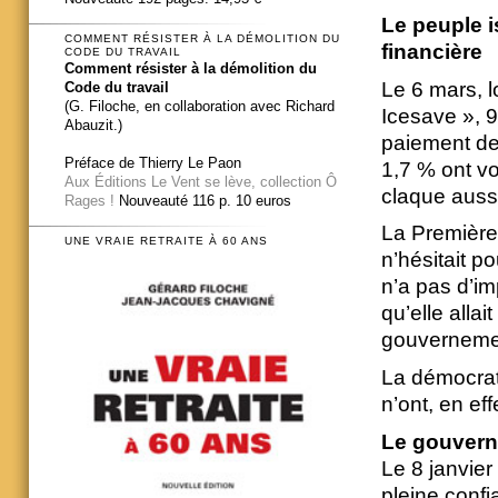
Le peuple i
COMMENT RÉSISTER À LA DÉMOLITION DU
financière
CODE DU TRAVAIL
Comment résister à la démolition du
Le 6 mars, l
Code du travail
(G. Filoche, en collaboration avec Richard
Icesave », 
Abauzit.)
paiement de
Préface de Thierry Le Paon
1,7 % ont v
Aux Éditions Le Vent se lève, collection Ô
claque aussi
Rages !
Nouveauté 116 p. 10 euros
La Première 
UNE VRAIE RETRAITE À 60 ANS
n’hésitait po
n’a pas d’im
qu’elle alla
gouvernemen
La démocrati
n’ont, en ef
Le gouverne
Le 8 janvier 
pleine confia