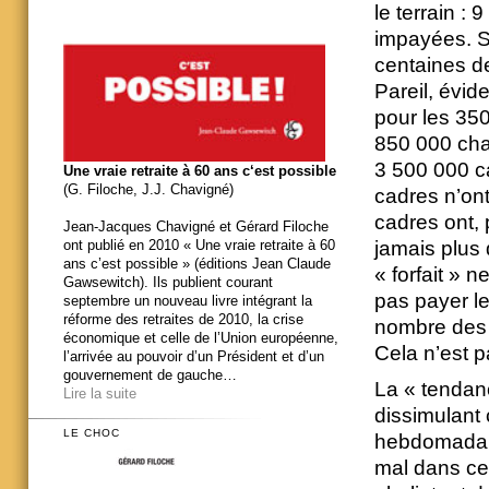
le terrain :
impayées. Su
centaines de
Pareil, évid
pour les 350
850 000 cha
3 500 000 c
Une vraie retraite à 60 ans c‘est possible
(G. Filoche, J.J. Chavigné)
cadres n’ont 
cadres ont, 
Jean-Jacques Chavigné et Gérard Filoche
jamais plus 
ont publié en 2010 « Une vraie retraite à 60
ans c’est possible » (éditions Jean Claude
« forfait » n
Gawsewitch). Ils publient courant
pas payer l
septembre un nouveau livre intégrant la
réforme des retraites de 2010, la crise
nombre des h
économique et celle de l’Union européenne,
Cela n’est p
l’arrivée au pouvoir d’un Président et d’un
gouvernement de gauche…
La « tendanc
Lire la suite
dissimulant
LE CHOC
hebdomadaire
mal dans ce 