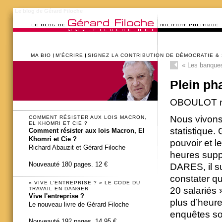
Le blog de Gérard Filoche
MA BIO
M’ÉCRIRE
SIGNEZ LA CONTRIBUTION DE DÉMOCRATIE &
«
Les banques
Plein ph
OBOULOT n
Nous vivons
COMMENT RÉSISTER AUX LOIS MACRON,
EL KHOMRI ET CIE ?
statistique.
Comment résister aux lois Macron, El
Khomri et Cie ?
pouvoir et l
Richard Abauzit et Gérard Filoche
heures supp
Nouveauté 180 pages. 12 €
DARES, il su
constater qu
« VIVE L’ENTREPRISE ? » LE CODE DU
20 salariés »
TRAVAIL EN DANGER
Vive l'entreprise ?
plus d’heur
Le nouveau livre de Gérard Filoche
enquêtes so
Nouveauté 192 pages. 14,95 €