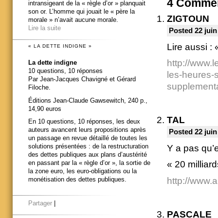
4
Commen
intransigeant de la « règle d’or » planquait
son or. L’homme qui jouait le « père la
ZIGTOUN
morale » n’avait aucune morale.
Lire la suite
Posted 22 juin
Lire aussi :
« LA DETTE INDIGNE »
http://www.l
La dette indigne
10 questions, 10 réponses
les-heures-
Par Jean-Jacques Chavigné et Gérard
supplementa
Filoche.
Éditions Jean-Claude Gawsewitch, 240 p.,
14,90 euros
TAL
En 10 questions, 10 réponses, les deux
auteurs avancent leurs propositions après
Posted 22 juin
un passage en revue détaillé de toutes les
solutions présentées : de la restructuration
Y a pas qu’
des dettes publiques aux plans d’austérité
en passant par la « règle d’or », la sortie de
« 20 milliar
la zone euro, les euro-obligations ou la
http://www.
monétisation des dettes publiques.
Partager
|
PASCALE