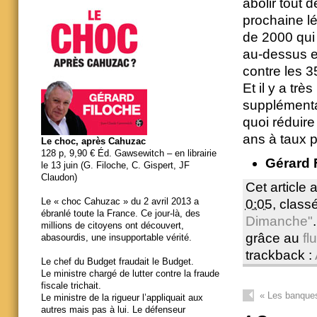
abolir tout 
prochaine lég
de 2000 qui 
au-dessus e
contre les 3
Et il y a trè
supplémenta
quoi réduire
ans à taux p
Le choc, après Cahuzac
128 p, 9,90 € Éd. Gawsewitch – en librairie
Gérard 
le 13 juin (G. Filoche, C. Gispert, JF
Claudon)
Cet article 
Le « choc Cahuzac » du 2 avril 2013 a
0:05
, clas
ébranlé toute la France. Ce jour-là, des
Dimanche"
millions de citoyens ont découvert,
grâce au
fl
abasourdis, une insupportable vérité.
trackback :
Le chef du Budget fraudait le Budget.
Le ministre chargé de lutter contre la fraude
fiscale trichait.
«
Les banques
Le ministre de la rigueur l’appliquait aux
autres mais pas à lui. Le défenseur