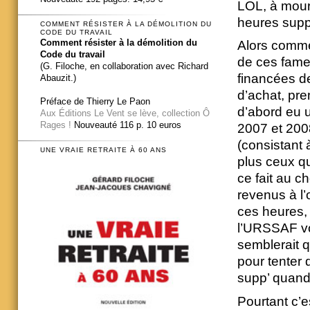
LOL, à mouri
heures supp
COMMENT RÉSISTER À LA DÉMOLITION DU
CODE DU TRAVAIL
Comment résister à la démolition du
Alors commen
Code du travail
de ces fame
(G. Filoche, en collaboration avec Richard
financées de
Abauzit.)
d’achat, pre
Préface de Thierry Le Paon
d’abord eu 
Aux Éditions Le Vent se lève, collection Ô
Rages !
Nouveauté 116 p. 10 euros
2007 et 2008
(consistant à
UNE VRAIE RETRAITE À 60 ANS
plus ceux qu
ce fait au c
revenus à l’
ces heures, 
l’URSSAF vou
semblerait q
pour tenter 
supp’ quand 
Pourtant c’e