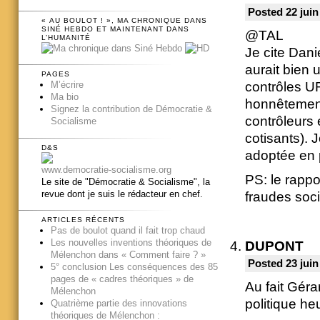
Posted 22 juin
« AU BOULOT ! », MA CHRONIQUE DANS
SINÉ HEBDO ET MAINTENANT DANS
@TAL
L’HUMANITÉ
Je cite Dani
aurait bien u
PAGES
contrôles UR
M’écrire
Ma bio
honnêtement
Signez la contribution de Démocratie &
contrôleurs 
Socialisme
cotisants). 
D&S
adoptée en p
www.democratie-socialisme.org
PS: le rappo
Le site de "Démocratie & Socialisme", la
revue dont je suis le rédacteur en chef.
fraudes soci
ARTICLES RÉCENTS
Pas de boulot quand il fait trop chaud
Les nouvelles inventions théoriques de
DUPONT
Mélenchon dans « Comment faire ? »
Posted 23 juin
5° conclusion Les conséquences des 85
pages de « cadres théoriques » de
Au fait Gérar
Mélenchon
politique he
Quatrième partie des innovations
théoriques de Mélenchon :